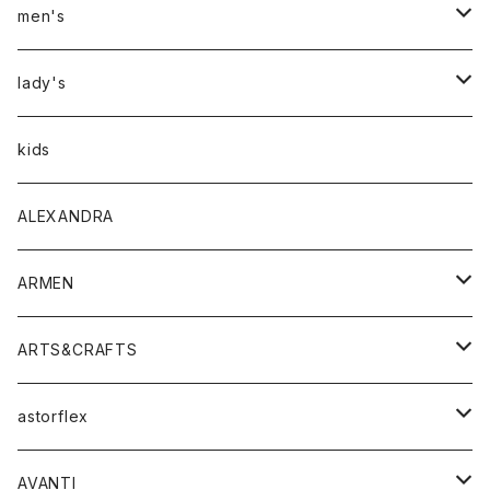
men's
アウター
lady's
トップス
アウター
kids
Tシャツ
ボトムス
トップス
ALEXANDRA
シャツ
Tシャツ・カットソー
ボトムス
ARMEN
ニット・セーター
シャツ・ブラウス
パンツ
ワンピース・オールインワン
アウター
ARTS&CRAFTS
スウェット・パーカー
ニット・セーター
スカート
コート
バッグ
トップス
アクセサリー
astorflex
タンクトップ
パーカー・スウェット
ジャケット
ベスト
ウォレット
シューズ
ワンピース
グッズ
AVANTI