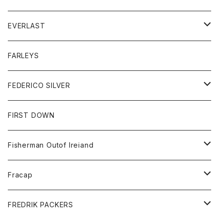
ジャケット
ダウンベスト
Tシャツ
帽子
トップス
ニット
EVERLAST
ベスト
ベスト
シャツ
ボトム
トップス
FARLEYS
フリース
セーター
ショートパンツ
ジャケット
レディース
ボトム
FEDERICO SILVER
Tシャツ
パンツ
スエットシャツ
コート
スエットパンツ
グッズ
アクセサリー
FIRST DOWN
トレーナー
ロングスリーブTシャツ
ジャケット
帽子
Fisherman Outof Ireiand
ポロシャツ
シャツ
ニット
Fracap
ショートパンツ
グッズ
FREDRIK PACKERS