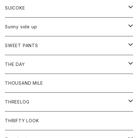
Tシャツ
パーカー
ジャケット
パンツ
カットソー
パンツ
バッグ
アクセサリー
SUICOKE
シャツ
カーディガン
オーバーオール
ブレスレット
ブーツ
Sunny side up
セーター
グローブ
リング
サンダル
アウター
SWEET PANTS
Tシャツ
Tシャツ
Ｇジャン
ボトム
ボトム
THE DAY
シャツ
ジーンズ
ショートパンツ
トップス
THOUSAND MILE
ボトム
Tシャツ
THREELOG
ワンピース
トップス
THRIFTY LOOK
コート