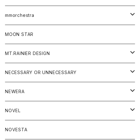
トップス
mmorchestra
ロングスリーブTシャツ
ジャケット
フリース
パンツ
帽子
MOON STAR
ニット
MT.RAINIER DESIGN
ブラウス
アウター
NECESSARY OR UNNECESSARY
コート
アクセサリー
アウター
NEWERA
ジャケット
バッグ
コート
グッズ
アクセサリー
帽子
NOVEL
ダウンジャケット
ジャケット
ウォレット
バッグ
トップス
グッズ
トップス
NOVESTA