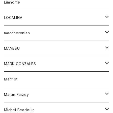
シャツ
スカート
レディース
カーディガン
Limhome
タンクトップ
パンツ
スウェット
ジャケット
パンツ
アウター
トップス
LOCALINA
Tシャツ
スカート
スカート
カットソー
シャツ
ロングスリーブテーシャツ
maccheronian
トレーナー
セーター
ニット
シャツ
靴
MANEBU
パーカー
チュニック
ボトム
スカート
靴
MARK GONZALES
ハーフスリーブTシャツ
Tシャツ
ワンピース
ボトム
トップス
Marmot
ブラウス
ボトム
Tシャツ
ワンピース
Tシャツ
Martin Faizey
ベスト
ワンピース
ベルト
Michel Beadouin
ポロシャツ