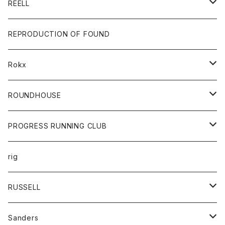
Tシャツ
グッズ
キーホルダー
REELL
パーカー
帽子
靴
トップス
財布
パンツ
REPRODUCTION OF FOUND
ロングスリーブカットソー
バック
カットソー
ショートパンツ
ボトムス
バック
Rokx
帽子
カーディガン
ショートパンツ
レディース
ボトム
ROUNDHOUSE
シャツ
パンツ
カットソー
エプロン
PROGRESS RUNNING CLUB
セーター
コート
キッズ
トップス
rig
Tシャツ
ジャケット
オーバーオール
Tシャツ
ボトム
グッズ
RUSSELL
トレーナー
シャツ
ペインターパンツ
帽子
アウター
Sanders