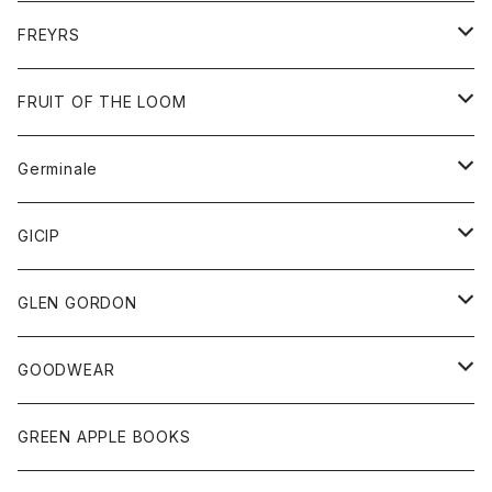
ダウンジャケット
靴
アクセサリー
FREYRS
ダウンベスト
バッグ
サングラス
FRUIT OF THE LOOM
Tシャツ
アウター
Germinale
ボトム
パーカー
グッズ
靴
GICIP
ネクタイ
サンダル
トップス
トップス
GLEN GORDON
チーフ
シャツ
Tシャツ
ボトム
グッズ
GOODWEAR
タンクトップ
ショートパンツ
手袋
レディース
トップス
GREEN APPLE BOOKS
Tシャツ