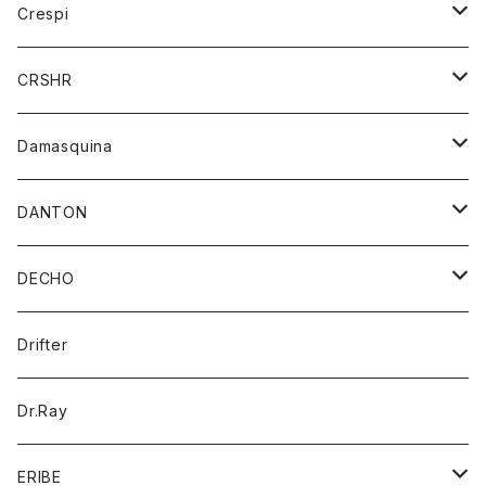
コート
アウター
Crespi
チーフ
Tシャツ
パンツ
シャツ
ジャケット
ジャケット
CRSHR
バンダナ
トレーナー
スカート
ワンピース
キャップ
Damasquina
ネクタイ
パーカー
チュニック
ブラウス
ウォレット
DANTON
帽子
ベスト
Tシャツ
カードケース
アウター
DECHO
ポロシャツ
パーカー
コート
バッグ
アクセサリー
帽子
Drifter
ロングスリーブTシャツ
ワンピース
ジャケット
バッグ
キッズ
Dr.Ray
ボトム
ダウンジャケット
シャツ
グッズ
ERIBE