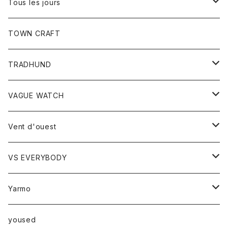
Tシャツ
Tous les jours
トップス
TOWN CRAFT
レディース
TRADHUND
カットソー
セーター
VAGUE WATCH
ベスト
時計
Vent d'ouest
ボトム
VS EVERYBODY
スカート
トップス
トップス
Yarmo
パンツ
ベスト
Ｔシャツ
アウター
yoused