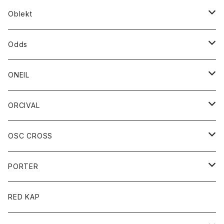
ダウンベスト
ダウン
靴
ブレスレット
ジャケット
靴
カットソー
ボトム
トップス
ボトム
Oblekt
パーカー
パーカー
バック
ベルト
シャツ
ストール/マフラー
スエット
ショートパンツ
シャツ
レディース
ボトム
ボトム
Odds
ベスト
帽子
Tシャツ
帽子
フーディ
パンツ
シャツジャケット
シャツ
ショートパンツ
ショートパンツ
レディース
帽子
ONEIL
トレーナー
セーター
Tシャツ
ジーンズ
パンツ
ボトム
スカート
ORCIVAL
ベスト
Tシャツ
ボトム
パンツ
アウター
OSC CROSS
トレーナー
コート
アクセサリー
ダウンジャケット
PORTER
ベスト
ジャケット
バッグ
キッズ
カードホルダー
RED KAP
ロングスリーブＴシャツ
ダウンベスト