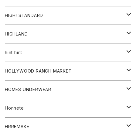
ワンピース
帽子
HIGH! STANDARD
アウター
HIGHLAND
ジャケット
トップス
帽子
hint hint
シャツ
ボトム
ストール
HOLLYWOOD RANCH MARKET
カーディガン
グッズ
アウター
HOMES UNDERWEAR
Tシャツ
帽子
カーディガン
アクセサリー
アウター
Honnete
コート
ウォレット
カーディガン
キッズ
キッズ
ブラウス
HRREMAKE