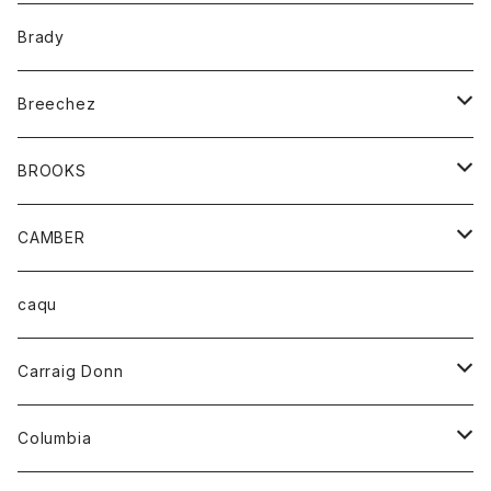
コート
バッグ
キッズ
Brady
ジャケット
ベルト
Tシャツ
グッズ
Breechez
ダウンベスト
アンダーウェアー
トップス
シャツ
BROOKS
パーカー
カードホルダー
カーディガン
ボトム
グッズ
CAMBER
ブレザー
キーホルダー
ジャケット
オーバーオール
靴
レディース
トップス
caqu
靴
シャツ
ショートパンツ
オーバーオール
ハーフスリーブTシャツ
Carraig Donn
財布
セーター
ジーンズ
カーディガン
ニット
Columbia
ストール/マフラー
タンクトップ
スカート