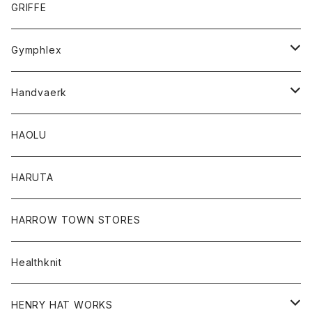
スカート
スカート
Tシャツ
GRIFFE
トレーナー
Tシャツ
Gymphlex
ロングスリーブTシャツ
アウター
Handvaerk
カーディガン
トップス
トップス
HAOLU
コート
シャツ
Tシャツ
レディース
HARUTA
ダウンジャケツト
スウェット
ロンTEE
カーディガン
ボトム
HARROW TOWN STORES
ダウンベスト
ダウンベスト
スエット
コート
パンツ
Healthknit
ジャケット
Ｔシャツ
Ｔシャツ
HENRY HAT WORKS