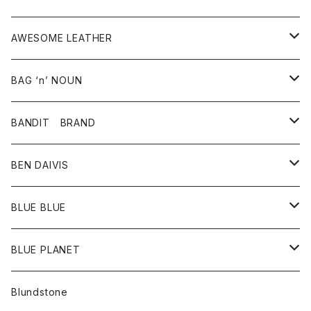
タンクトップ・キャミソール
シャツ
バッグ
靴
アクセサリー
ボトム
シャツ
AWESOME LEATHER
スカート
その他雑貨
グッズ
アウター
BAG ‘n’ NOUN
パンツ
靴
革ジャケット
アクセサリー
BANDIT BRAND
バッグ
トップス
BEN DAIVIS
ポーチ
Ｔシャツ
ポトム
BLUE BLUE
パンツ
アウター
BLUE PLANET
カーディガン
アクセサリー
サングラス
Blundstone