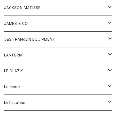
ジャケット
ストール
コート
Tシャツ
Tシャツ
グッズ
グッズ
ワンピース
バック
JACKSON MATISSE
ダウンベスト
ネックレス
ジャケット
ロンパース
アンダーウェア
靴
トップス
トップス
キッズ
Tシャツ
JAMES & CO
パーカー
バッグ
ダウンベスト
靴
ストール
カーディガン
カットソー
トレーナー
ボトム
ボトム
トップス
帽子
ボトム
J&S FRANKLIN EQUIPMENT
ブレザー
ブレスレット
パーカー
グローブ
バンダナ
ジャケット
シャツ
オーバーオール
オーバーオール
Gジャケット
レディース
レディース
帽子
アウター
LANTERN
フリース
ベルト
ストール/マフラー
帽子
シャツ
セーター
ショートパンツ
ショートパンツ
スウェット
アウター
オーバーオール
ワンピース
アウター
LE GLAZIK
マフラー
バック
スウェットシャツ
Tシャツ
ジーンズ
スカート
カーディガン
シャツ
ワンピース
Tシャツ
レディース
Le minor
リング
帽子
ストレッチフライス
トレーナー
スウェットパンツ
パンツ
コート
コート
ボトム
LeTricoteur
バンダナ
セーター
ベスト
スカート
シャツ