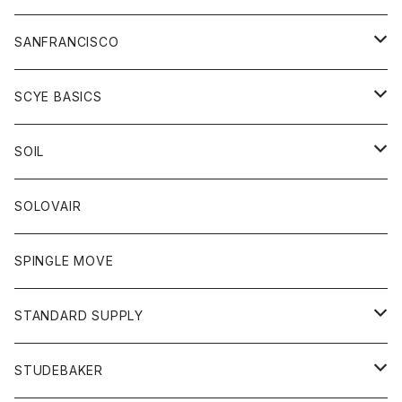
ニット
セーター
コート
スカート
グッズ
SANFRANCISCO
ベスト
Tシャツ
パーカー
靴
Tシャツ
アウター
SCYE BASICS
ロングスリーブＴシャツ
ボトム
カーディガン
トップス
グッズ
ボトム
SOIL
ワンピース
コート
Tシャツ
ネクタイ
ジーンズ
ボトム
アクセサリー
トップス
靴
SOLOVAIR
ジャケット
トレーナー
グローブ
チノパン
ショートパンツ
ポロシャツ
レディース
トップス
靴
ワンピース
SPINGLE MOVE
パーカー
パーカー
ストール
スカート
ベスト
スカート
カットソー
アクセサリー
ボトム
トップス
STANDARD SUPPLY
ロングスリーブTシャツ
パンツ
ジャケット
Tシャツ
カーディガン
バック
ショートパンツ
カットソー
レディース
ボトム
財布
STUDEBAKER