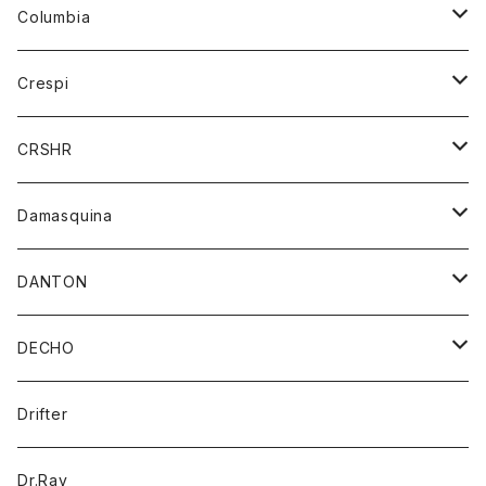
ジーンズ
カーディガン
ニット
Columbia
ストール/マフラー
タンクトップ
スカート
コート
アウター
Crespi
チーフ
Tシャツ
パンツ
シャツ
ジャケット
ジャケット
CRSHR
バンダナ
トレーナー
スカート
ワンピース
キャップ
Damasquina
ネクタイ
パーカー
チュニック
ブラウス
ウォレット
DANTON
帽子
ベスト
Tシャツ
カードケース
アウター
DECHO
ポロシャツ
パーカー
コート
バッグ
アクセサリー
帽子
Drifter
ロングスリーブTシャツ
ワンピース
ジャケット
バッグ
キッズ
Dr.Ray