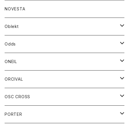
ダウンジャケット
ジャケット
ウォレット
バッグ
トップス
グッズ
トップス
NOVESTA
ダウンベスト
ダウン
靴
ブレスレット
ジャケット
靴
カットソー
ボトム
トップス
ボトム
Oblekt
パーカー
パーカー
バック
ベルト
シャツ
ストール/マフラー
スエット
ショートパンツ
シャツ
レディース
ボトム
ボトム
Odds
ベスト
帽子
Tシャツ
帽子
フーディ
パンツ
シャツジャケット
シャツ
ショートパンツ
ショートパンツ
レディース
帽子
ONEIL
トレーナー
セーター
Tシャツ
ジーンズ
パンツ
ボトム
スカート
ORCIVAL
ベスト
Tシャツ
ボトム
パンツ
アウター
OSC CROSS
トレーナー
コート
アクセサリー
ダウンジャケット
PORTER
ベスト