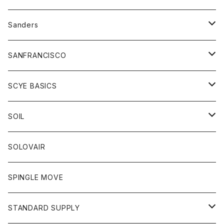
トレーナー
シャツ
ペインターパンツ
帽子
アウター
Sanders
ニット
セーター
コート
スカート
グッズ
SANFRANCISCO
ベスト
Tシャツ
パーカー
靴
Tシャツ
アウター
SCYE BASICS
ロングスリーブＴシャツ
ボトム
カーディガン
トップス
グッズ
ボトム
SOIL
ワンピース
コート
Tシャツ
ネクタイ
ジーンズ
ボトム
アクセサリー
トップス
靴
SOLOVAIR
ジャケット
トレーナー
グローブ
チノパン
ショートパンツ
ポロシャツ
レディース
トップス
靴
ワンピース
SPINGLE MOVE
パーカー
パーカー
ストール
スカート
ベスト
スカート
カットソー
アクセサリー
ボトム
トップス
STANDARD SUPPLY