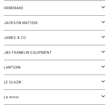
コート
ウォレット
カーディガン
キッズ
キッズ
ブラウス
HRREMAKE
ジャケット
ストール
コート
Tシャツ
Tシャツ
グッズ
グッズ
ワンピース
バック
JACKSON MATISSE
ダウンベスト
ネックレス
ジャケット
ロンパース
アンダーウェア
靴
トップス
トップス
キッズ
Tシャツ
JAMES & CO
パーカー
バッグ
ダウンベスト
靴
ストール
カーディガン
カットソー
トレーナー
ボトム
ボトム
トップス
帽子
ボトム
J&S FRANKLIN EQUIPMENT
ブレザー
ブレスレット
パーカー
グローブ
バンダナ
ジャケット
シャツ
オーバーオール
オーバーオール
Gジャケット
レディース
レディース
帽子
アウター
LANTERN
フリース
ベルト
ストール/マフラー
帽子
シャツ
セーター
ショートパンツ
ショートパンツ
スウェット
アウター
オーバーオール
ワンピース
アウター
LE GLAZIK
マフラー
バック
スウェットシャツ
Tシャツ
ジーンズ
スカート
カーディガン
シャツ
ワンピース
Tシャツ
レディース
Le minor
リング
帽子
ストレッチフライス
トレーナー
スウェットパンツ
パンツ
コート