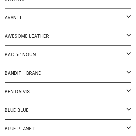
タンクトップ
パーカー・スウェット
ジャケット
ベスト
ウォレット
シューズ
ワンピース
グッズ
AVANTI
タンクトップ・キャミソール
シャツ
バッグ
靴
アクセサリー
ボトム
シャツ
AWESOME LEATHER
スカート
その他雑貨
グッズ
アウター
BAG ‘n’ NOUN
パンツ
靴
革ジャケット
アクセサリー
BANDIT BRAND
バッグ
トップス
BEN DAIVIS
ポーチ
Ｔシャツ
ポトム
BLUE BLUE
パンツ
アウター
BLUE PLANET