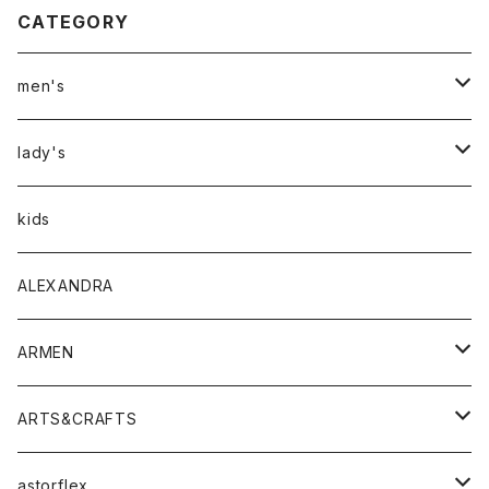
CATEGORY
men's
アウター
lady's
トップス
アウター
kids
Tシャツ
ボトムス
トップス
ALEXANDRA
シャツ
Tシャツ・カットソー
ボトムス
ARMEN
ニット・セーター
シャツ・ブラウス
パンツ
ワンピース・オールインワン
アウター
ARTS&CRAFTS
スウェット・パーカー
ニット・セーター
スカート
コート
バッグ
トップス
アクセサリー
astorflex