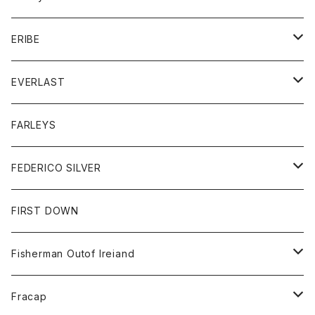
ボトム
ダウンジャケット
シャツ
グッズ
ERIBE
ジャケット
ダウンベスト
Tシャツ
帽子
トップス
ニット
EVERLAST
ベスト
ベスト
シャツ
ボトム
トップス
FARLEYS
フリース
セーター
ショートパンツ
ジャケット
レディース
ボトム
FEDERICO SILVER
Tシャツ
パンツ
スエットシャツ
コート
スエットパンツ
グッズ
アクセサリー
FIRST DOWN
トレーナー
ロングスリーブTシャツ
ジャケット
帽子
Fisherman Outof Ireiand
ポロシャツ
シャツ
ニット
Fracap