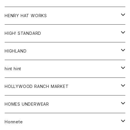
ジャケット
Ｔシャツ
Ｔシャツ
HENRY HAT WORKS
ワンピース
帽子
HIGH! STANDARD
アウター
HIGHLAND
ジャケット
トップス
帽子
hint hint
シャツ
ボトム
ストール
HOLLYWOOD RANCH MARKET
カーディガン
グッズ
アウター
HOMES UNDERWEAR
Tシャツ
帽子
カーディガン
アクセサリー
アウター
Honnete