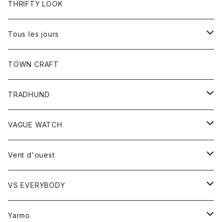
トップス
THRIFTY LOOK
コート
Tシャツ
Tous les jours
トップス
TOWN CRAFT
レディース
TRADHUND
カットソー
セーター
VAGUE WATCH
ベスト
時計
Vent d'ouest
ボトム
VS EVERYBODY
スカート
トップス
トップス
Yarmo