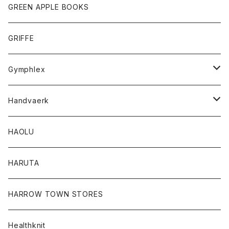
タンクトップ
ショートパンツ
手袋
レディース
トップス
GREEN APPLE BOOKS
Tシャツ
スカート
スカート
Tシャツ
GRIFFE
トレーナー
Tシャツ
Gymphlex
ロングスリーブTシャツ
アウター
Handvaerk
カーディガン
トップス
トップス
HAOLU
コート
シャツ
Tシャツ
レディース
HARUTA
ダウンジャケツト
スウェット
ロンTEE
カーディガン
ボトム
HARROW TOWN STORES
ダウンベスト
ダウンベスト
スエット
コート
パンツ
Healthknit