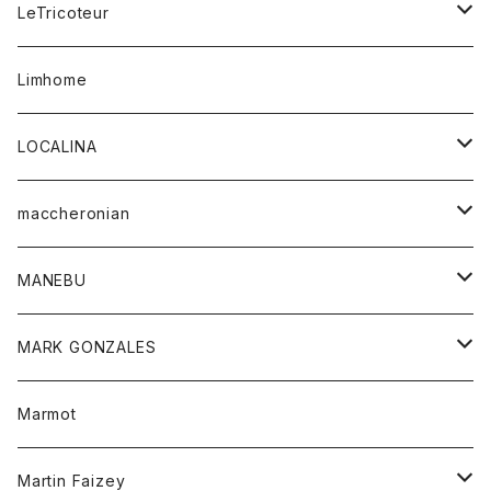
コート
ボトム
LeTricoteur
バンダナ
セーター
ベスト
スカート
シャツ
シャツ
スカート
レディース
カーディガン
Limhome
タンクトップ
パンツ
スウェット
ジャケット
パンツ
アウター
トップス
LOCALINA
Tシャツ
スカート
スカート
カットソー
シャツ
ロングスリーブテーシャツ
maccheronian
トレーナー
セーター
ニット
シャツ
靴
MANEBU
パーカー
チュニック
ボトム
スカート
靴
MARK GONZALES
ハーフスリーブTシャツ
Tシャツ
ワンピース
ボトム
トップス
Marmot
ブラウス
ボトム
Tシャツ
ワンピース
Tシャツ
Martin Faizey
ベスト