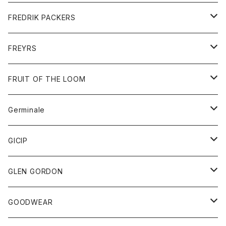
ショートパンツ
グッズ
FREDRIK PACKERS
ダウンジャケット
靴
アクセサリー
FREYRS
ダウンベスト
バッグ
サングラス
FRUIT OF THE LOOM
Tシャツ
アウター
Germinale
ボトム
パーカー
グッズ
靴
GICIP
ネクタイ
サンダル
トップス
トップス
GLEN GORDON
チーフ
シャツ
Tシャツ
ボトム
グッズ
GOODWEAR