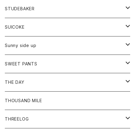
ロングスリーブTシャツ
パンツ
ジャケット
Tシャツ
カーディガン
バック
ショートパンツ
カットソー
レディース
ボトム
財布
STUDEBAKER
Tシャツ
パーカー
ジャケット
パンツ
カットソー
パンツ
バッグ
アクセサリー
SUICOKE
シャツ
カーディガン
オーバーオール
ブレスレット
ブーツ
Sunny side up
セーター
グローブ
リング
サンダル
アウター
SWEET PANTS
Tシャツ
Tシャツ
Ｇジャン
ボトム
ボトム
THE DAY
シャツ
ジーンズ
ショートパンツ
トップス
THOUSAND MILE
ボトム
Tシャツ
THREELOG
ワンピース