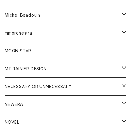
ワンピース
ベルト
Michel Beadouin
ポロシャツ
トップス
mmorchestra
ロングスリーブTシャツ
ジャケット
フリース
パンツ
帽子
MOON STAR
ニット
MT.RAINIER DESIGN
ブラウス
アウター
NECESSARY OR UNNECESSARY
コート
アクセサリー
アウター
NEWERA
ジャケット
バッグ
コート
グッズ
アクセサリー
帽子
NOVEL