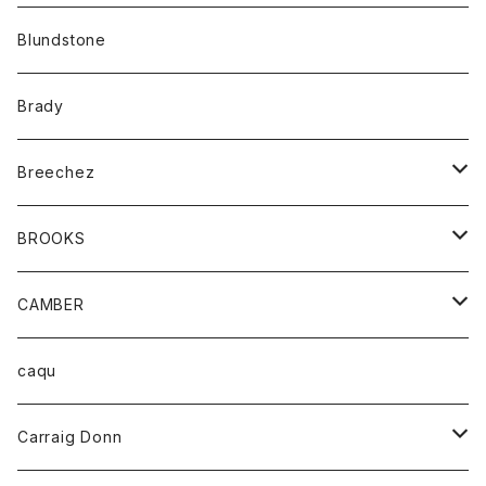
カーディガン
アクセサリー
サングラス
Blundstone
コート
バッグ
キッズ
Brady
ジャケット
ベルト
Tシャツ
グッズ
Breechez
ダウンベスト
アンダーウェアー
トップス
シャツ
BROOKS
パーカー
カードホルダー
カーディガン
ボトム
グッズ
CAMBER
ブレザー
キーホルダー
ジャケット
オーバーオール
靴
レディース
トップス
caqu
靴
シャツ
ショートパンツ
オーバーオール
ハーフスリーブTシャツ
Carraig Donn
財布
セーター