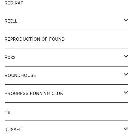
ジャケット
バッグ
キッズ
カードホルダー
RED KAP
ロングスリーブＴシャツ
ダウンベスト
Tシャツ
グッズ
キーホルダー
REELL
パーカー
帽子
靴
トップス
財布
パンツ
REPRODUCTION OF FOUND
ロングスリーブカットソー
バック
カットソー
ショートパンツ
ボトムス
バック
Rokx
帽子
カーディガン
ショートパンツ
レディース
ボトム
ROUNDHOUSE
シャツ
パンツ
カットソー
エプロン
PROGRESS RUNNING CLUB
セーター
コート
キッズ
トップス
rig
Tシャツ
ジャケット
オーバーオール
Tシャツ
ボトム
グッズ
RUSSELL