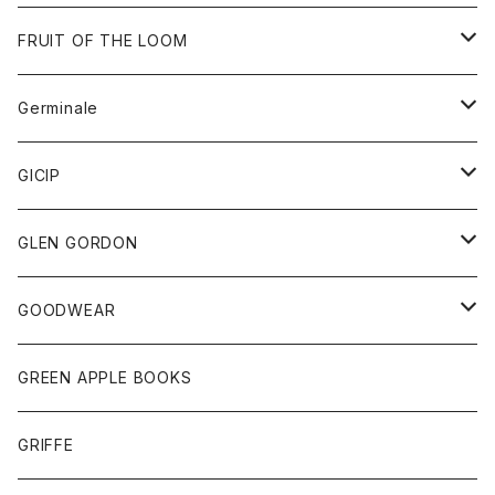
ダウンベスト
バッグ
サングラス
FRUIT OF THE LOOM
Tシャツ
アウター
Germinale
ボトム
パーカー
グッズ
靴
GICIP
ネクタイ
サンダル
トップス
トップス
GLEN GORDON
チーフ
シャツ
Tシャツ
ボトム
グッズ
GOODWEAR
タンクトップ
ショートパンツ
手袋
レディース
トップス
GREEN APPLE BOOKS
Tシャツ
スカート
スカート
Tシャツ
GRIFFE
トレーナー