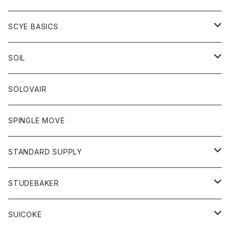
ベスト
Tシャツ
パーカー
靴
Tシャツ
アウター
SCYE BASICS
ロングスリーブＴシャツ
ボトム
カーディガン
トップス
グッズ
ボトム
SOIL
ワンピース
コート
Tシャツ
ネクタイ
ジーンズ
ボトム
アクセサリー
トップス
靴
SOLOVAIR
ジャケット
トレーナー
グローブ
チノパン
ショートパンツ
ポロシャツ
レディース
トップス
靴
ワンピース
SPINGLE MOVE
パーカー
パーカー
ストール
スカート
ベスト
スカート
カットソー
アクセサリー
ボトム
トップス
STANDARD SUPPLY
ロングスリーブTシャツ
パンツ
ジャケット
Tシャツ
カーディガン
バック
ショートパンツ
カットソー
レディース
ボトム
財布
STUDEBAKER
Tシャツ
パーカー
ジャケット
パンツ
カットソー
パンツ
バッグ
アクセサリー
SUICOKE