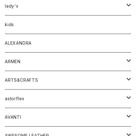
アウター
lady's
トップス
アウター
kids
Tシャツ
ボトムス
トップス
ALEXANDRA
シャツ
Tシャツ・カットソー
ボトムス
ARMEN
ニット・セーター
シャツ・ブラウス
パンツ
ワンピース・オールインワン
アウター
ARTS&CRAFTS
スウェット・パーカー
ニット・セーター
スカート
コート
バッグ
トップス
アクセサリー
astorflex
タンクトップ
パーカー・スウェット
ジャケット
ベスト
ウォレット
シューズ
ワンピース
グッズ
AVANTI
タンクトップ・キャミソール
シャツ
バッグ
靴
アクセサリー
ボトム
シャツ
AWESOME LEATHER