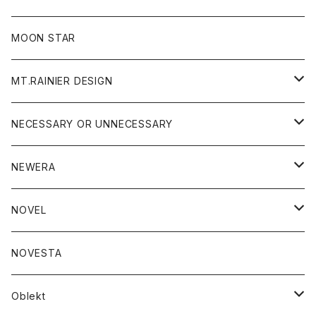
ジャケット
フリース
パンツ
帽子
MOON STAR
ニット
MT.RAINIER DESIGN
ブラウス
アウター
NECESSARY OR UNNECESSARY
コート
アクセサリー
アウター
NEWERA
ジャケット
バッグ
コート
グッズ
アクセサリー
帽子
NOVEL
ダウンジャケット
ジャケット
ウォレット
バッグ
トップス
グッズ
トップス
NOVESTA
ダウンベスト
ダウン
靴
ブレスレット
ジャケット
靴
カットソー
ボトム
トップス
ボトム
Oblekt