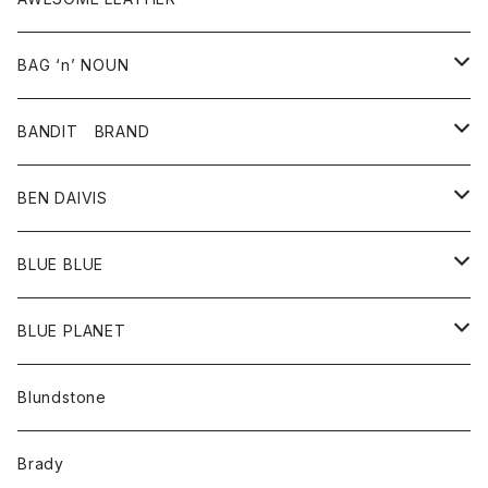
スカート
その他雑貨
グッズ
アウター
BAG ‘n’ NOUN
パンツ
靴
革ジャケット
アクセサリー
BANDIT BRAND
バッグ
トップス
BEN DAIVIS
ポーチ
Ｔシャツ
ポトム
BLUE BLUE
パンツ
アウター
BLUE PLANET
カーディガン
アクセサリー
サングラス
Blundstone
コート
バッグ
キッズ
Brady