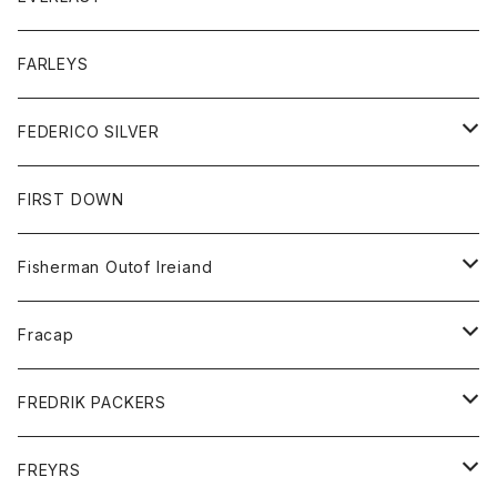
ベスト
ベスト
シャツ
ボトム
トップス
FARLEYS
フリース
セーター
ショートパンツ
ジャケット
レディース
ボトム
FEDERICO SILVER
Tシャツ
パンツ
スエットシャツ
コート
スエットパンツ
グッズ
アクセサリー
FIRST DOWN
トレーナー
ロングスリーブTシャツ
ジャケット
帽子
Fisherman Outof Ireiand
ポロシャツ
シャツ
ニット
Fracap
ショートパンツ
グッズ
FREDRIK PACKERS
ダウンジャケット
靴
アクセサリー
FREYRS