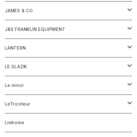
ダウンベスト
ネックレス
ジャケット
ロンパース
アンダーウェア
靴
トップス
トップス
キッズ
Tシャツ
JAMES & CO
パーカー
バッグ
ダウンベスト
靴
ストール
カーディガン
カットソー
トレーナー
ボトム
ボトム
トップス
帽子
ボトム
J&S FRANKLIN EQUIPMENT
ブレザー
ブレスレット
パーカー
グローブ
バンダナ
ジャケット
シャツ
オーバーオール
オーバーオール
Gジャケット
レディース
レディース
帽子
アウター
LANTERN
フリース
ベルト
ストール/マフラー
帽子
シャツ
セーター
ショートパンツ
ショートパンツ
スウェット
アウター
オーバーオール
ワンピース
アウター
LE GLAZIK
マフラー
バック
スウェットシャツ
Tシャツ
ジーンズ
スカート
カーディガン
シャツ
ワンピース
Tシャツ
レディース
Le minor
リング
帽子
ストレッチフライス
トレーナー
スウェットパンツ
パンツ
コート
コート
ボトム
LeTricoteur
バンダナ
セーター
ベスト
スカート
シャツ
シャツ
スカート
レディース
カーディガン
Limhome
タンクトップ
パンツ
スウェット