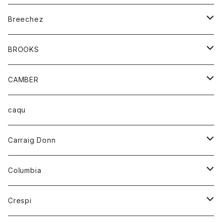
ジャケット
ベルト
Tシャツ
グッズ
Breechez
ダウンベスト
アンダーウェアー
トップス
シャツ
BROOKS
パーカー
カードホルダー
カーディガン
ボトム
グッズ
CAMBER
ブレザー
キーホルダー
ジャケット
オーバーオール
靴
レディース
トップス
caqu
靴
シャツ
ショートパンツ
オーバーオール
ハーフスリーブTシャツ
Carraig Donn
財布
セーター
ジーンズ
カーディガン
ニット
Columbia
ストール/マフラー
タンクトップ
スカート
コート
アウター
Crespi
チーフ
Tシャツ
パンツ