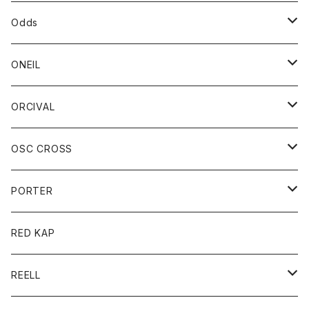
パーカー
パーカー
バック
ベルト
シャツ
ストール/マフラー
スエット
ショートパンツ
シャツ
レディース
ボトム
ボトム
Odds
ベスト
帽子
Tシャツ
帽子
フーディ
パンツ
シャツジャケット
シャツ
ショートパンツ
ショートパンツ
レディース
帽子
ONEIL
トレーナー
セーター
Tシャツ
ジーンズ
パンツ
ボトム
スカート
ORCIVAL
ベスト
Tシャツ
ボトム
パンツ
アウター
OSC CROSS
トレーナー
コート
アクセサリー
ダウンジャケット
PORTER
ベスト
ジャケット
バッグ
キッズ
カードホルダー
RED KAP
ロングスリーブＴシャツ
ダウンベスト
Tシャツ
グッズ
キーホルダー
REELL
パーカー