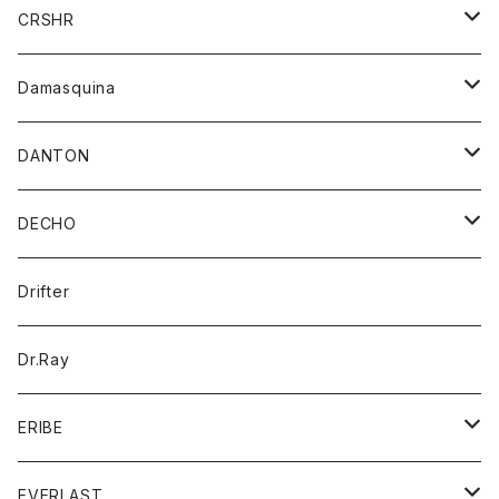
シャツ
ジャケット
ジャケット
CRSHR
バンダナ
トレーナー
スカート
ワンピース
キャップ
Damasquina
ネクタイ
パーカー
チュニック
ブラウス
ウォレット
DANTON
帽子
ベスト
Tシャツ
カードケース
アウター
DECHO
ポロシャツ
パーカー
コート
バッグ
アクセサリー
帽子
Drifter
ロングスリーブTシャツ
ワンピース
ジャケット
バッグ
キッズ
Dr.Ray
ボトム
ダウンジャケット
シャツ
グッズ
ERIBE
ジャケット
ダウンベスト
Tシャツ
帽子
トップス
ニット
EVERLAST