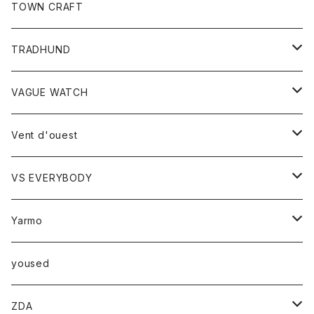
トップス
TOWN CRAFT
レディース
TRADHUND
カットソー
セーター
VAGUE WATCH
ベスト
時計
Vent d'ouest
ボトム
VS EVERYBODY
スカート
トップス
トップス
Yarmo
パンツ
ベスト
Ｔシャツ
アウター
yoused
コート
小物
ZDA