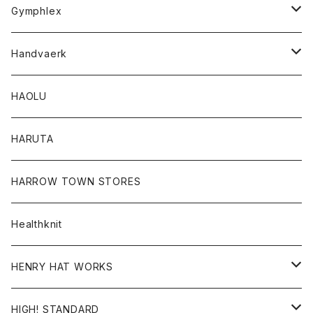
Tシャツ
Gymphlex
ロングスリーブTシャツ
アウター
Handvaerk
カーディガン
トップス
トップス
HAOLU
コート
シャツ
Tシャツ
レディース
HARUTA
ダウンジャケツト
スウェット
ロンTEE
カーディガン
ボトム
HARROW TOWN STORES
ダウンベスト
ダウンベスト
スエット
コート
パンツ
Healthknit
ジャケット
Ｔシャツ
Ｔシャツ
HENRY HAT WORKS
ワンピース
帽子
HIGH! STANDARD