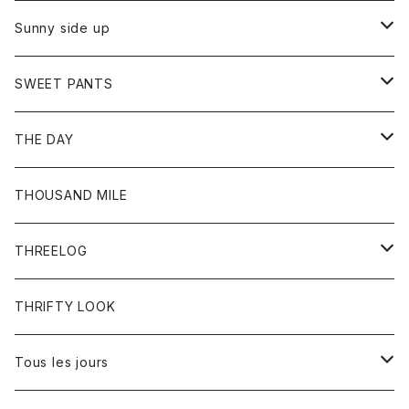
シャツ
カーディガン
オーバーオール
ブレスレット
ブーツ
Sunny side up
セーター
グローブ
リング
サンダル
アウター
SWEET PANTS
Tシャツ
Tシャツ
Ｇジャン
ボトム
ボトム
THE DAY
シャツ
ジーンズ
ショートパンツ
トップス
THOUSAND MILE
ボトム
Tシャツ
THREELOG
ワンピース
トップス
THRIFTY LOOK
コート
Tシャツ
Tous les jours