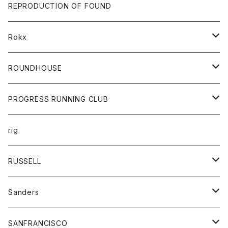
帽子
靴
トップス
財布
パンツ
REPRODUCTION OF FOUND
ロングスリーブカットソー
バック
カットソー
ショートパンツ
ボトムス
バック
Rokx
帽子
カーディガン
ショートパンツ
レディース
ボトム
ROUNDHOUSE
シャツ
パンツ
カットソー
エプロン
PROGRESS RUNNING CLUB
セーター
コート
キッズ
トップス
rig
Tシャツ
ジャケット
オーバーオール
Tシャツ
ボトム
グッズ
RUSSELL
トレーナー
シャツ
ペインターパンツ
帽子
アウター
Sanders
ニット
セーター
コート
スカート
グッズ
SANFRANCISCO