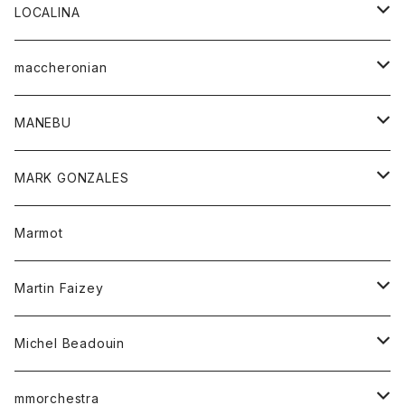
ジャケット
パンツ
アウター
トップス
LOCALINA
Tシャツ
スカート
スカート
カットソー
シャツ
ロングスリーブテーシャツ
maccheronian
トレーナー
セーター
ニット
シャツ
靴
MANEBU
パーカー
チュニック
ボトム
スカート
靴
MARK GONZALES
ハーフスリーブTシャツ
Tシャツ
ワンピース
ボトム
トップス
Marmot
ブラウス
ボトム
Tシャツ
ワンピース
Tシャツ
Martin Faizey
ベスト
ワンピース
ベルト
Michel Beadouin
ポロシャツ
トップス
mmorchestra
ロングスリーブTシャツ