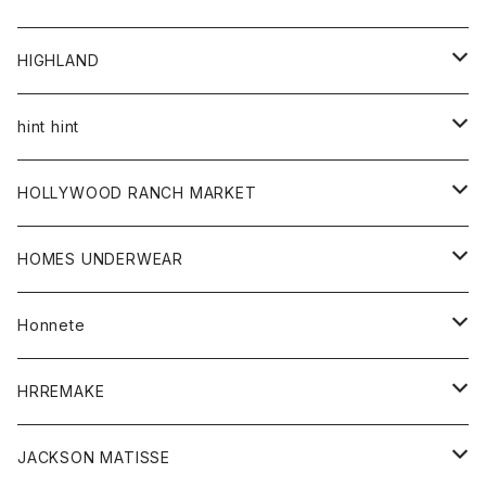
アウター
HIGHLAND
ジャケット
トップス
帽子
hint hint
シャツ
ボトム
ストール
HOLLYWOOD RANCH MARKET
カーディガン
グッズ
アウター
HOMES UNDERWEAR
Tシャツ
帽子
カーディガン
アクセサリー
アウター
Honnete
コート
ウォレット
カーディガン
キッズ
キッズ
ブラウス
HRREMAKE
ジャケット
ストール
コート
Tシャツ
Tシャツ
グッズ
グッズ
ワンピース
バック
JACKSON MATISSE