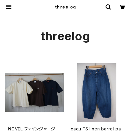
threelog
threelog
NOVEL ファインジャージー
caqu FS linen barrel pa