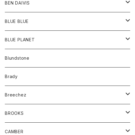
バッグ
トップス
BEN DAIVIS
ポーチ
Ｔシャツ
ポトム
BLUE BLUE
パンツ
アウター
BLUE PLANET
カーディガン
アクセサリー
サングラス
Blundstone
コート
バッグ
キッズ
Brady
ジャケット
ベルト
Tシャツ
グッズ
Breechez
ダウンベスト
アンダーウェアー
トップス
シャツ
BROOKS
パーカー
カードホルダー
カーディガン
ボトム
グッズ
CAMBER