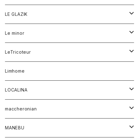
フリース
ベルト
ストール/マフラー
帽子
シャツ
セーター
ショートパンツ
ショートパンツ
スウェット
アウター
オーバーオール
ワンピース
アウター
LE GLAZIK
マフラー
バック
スウェットシャツ
Tシャツ
ジーンズ
スカート
カーディガン
シャツ
ワンピース
Tシャツ
レディース
Le minor
リング
帽子
ストレッチフライス
トレーナー
スウェットパンツ
パンツ
コート
コート
ボトム
LeTricoteur
バンダナ
セーター
ベスト
スカート
シャツ
シャツ
スカート
レディース
カーディガン
Limhome
タンクトップ
パンツ
スウェット
ジャケット
パンツ
アウター
トップス
LOCALINA
Tシャツ
スカート
スカート
カットソー
シャツ
ロングスリーブテーシャツ
maccheronian
トレーナー
セーター
ニット
シャツ
靴
MANEBU
パーカー
チュニック