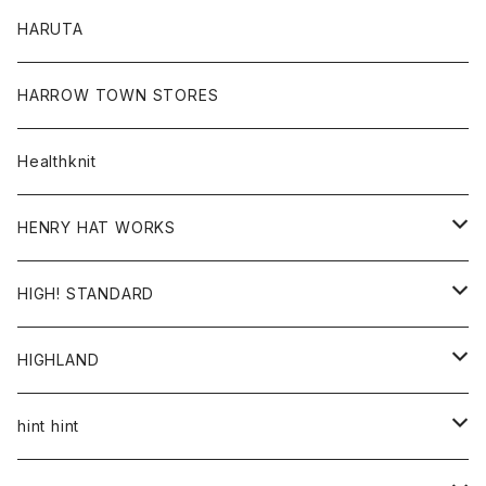
コート
シャツ
Tシャツ
レディース
HARUTA
ダウンジャケツト
スウェット
ロンTEE
カーディガン
ボトム
HARROW TOWN STORES
ダウンベスト
ダウンベスト
スエット
コート
パンツ
Healthknit
ジャケット
Ｔシャツ
Ｔシャツ
HENRY HAT WORKS
ワンピース
帽子
HIGH! STANDARD
アウター
HIGHLAND
ジャケット
トップス
帽子
hint hint