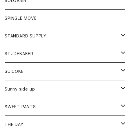
ボトム
アクセサリー
トップス
靴
SOLOVAIR
ジャケット
トレーナー
グローブ
チノパン
ショートパンツ
ポロシャツ
レディース
トップス
靴
ワンピース
SPINGLE MOVE
パーカー
パーカー
ストール
スカート
ベスト
スカート
カットソー
アクセサリー
ボトム
トップス
STANDARD SUPPLY
ロングスリーブTシャツ
パンツ
ジャケット
Tシャツ
カーディガン
バック
ショートパンツ
カットソー
レディース
ボトム
財布
STUDEBAKER
Tシャツ
パーカー
ジャケット
パンツ
カットソー
パンツ
バッグ
アクセサリー
SUICOKE
シャツ
カーディガン
オーバーオール
ブレスレット
ブーツ
Sunny side up
セーター
グローブ
リング
サンダル
アウター
SWEET PANTS
Tシャツ
Tシャツ
Ｇジャン
ボトム
ボトム
THE DAY