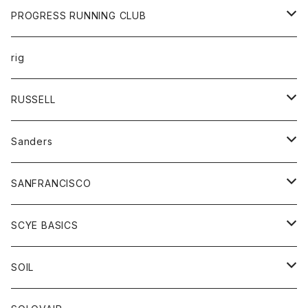
シャツ
パンツ
カットソー
エプロン
PROGRESS RUNNING CLUB
セーター
コート
キッズ
トップス
rig
Tシャツ
ジャケット
オーバーオール
Tシャツ
ボトム
グッズ
RUSSELL
トレーナー
シャツ
ペインターパンツ
帽子
アウター
Sanders
ニット
セーター
コート
スカート
グッズ
SANFRANCISCO
ベスト
Tシャツ
パーカー
靴
Tシャツ
アウター
SCYE BASICS
ロングスリーブＴシャツ
ボトム
カーディガン
トップス
グッズ
ボトム
SOIL
ワンピース
コート
Tシャツ
ネクタイ
ジーンズ