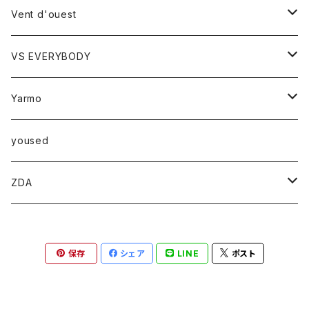
ベスト
時計
Vent d'ouest
ボトム
VS EVERYBODY
スカート
トップス
トップス
Yarmo
パンツ
ベスト
Ｔシャツ
アウター
yoused
コート
小物
ZDA
帽子
スニーカー
保存
シェア
LINE
ポスト