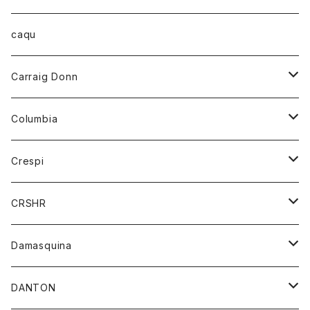
ブレザー
キーホルダー
ジャケット
オーバーオール
靴
レディース
トップス
caqu
靴
シャツ
ショートパンツ
オーバーオール
ハーフスリーブTシャツ
Carraig Donn
財布
セーター
ジーンズ
カーディガン
ニット
Columbia
ストール/マフラー
タンクトップ
スカート
コート
アウター
Crespi
チーフ
Tシャツ
パンツ
シャツ
ジャケット
ジャケット
CRSHR
バンダナ
トレーナー
スカート
ワンピース
キャップ
Damasquina
ネクタイ
パーカー
チュニック
ブラウス
ウォレット
DANTON
帽子
ベスト