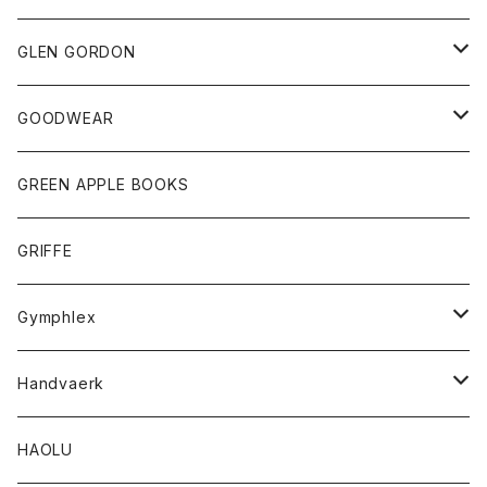
ネクタイ
サンダル
トップス
トップス
GLEN GORDON
チーフ
シャツ
Tシャツ
ボトム
グッズ
GOODWEAR
タンクトップ
ショートパンツ
手袋
レディース
トップス
GREEN APPLE BOOKS
Tシャツ
スカート
スカート
Tシャツ
GRIFFE
トレーナー
Tシャツ
Gymphlex
ロングスリーブTシャツ
アウター
Handvaerk
カーディガン
トップス
トップス
HAOLU