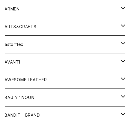
シャツ
Tシャツ・カットソー
ボトムス
ARMEN
ニット・セーター
シャツ・ブラウス
パンツ
ワンピース・オールインワン
アウター
ARTS&CRAFTS
スウェット・パーカー
ニット・セーター
スカート
コート
バッグ
トップス
アクセサリー
astorflex
タンクトップ
パーカー・スウェット
ジャケット
ベスト
ウォレット
シューズ
ワンピース
グッズ
AVANTI
タンクトップ・キャミソール
シャツ
バッグ
靴
アクセサリー
ボトム
シャツ
AWESOME LEATHER
スカート
その他雑貨
グッズ
アウター
BAG ‘n’ NOUN
パンツ
靴
革ジャケット
アクセサリー
BANDIT BRAND