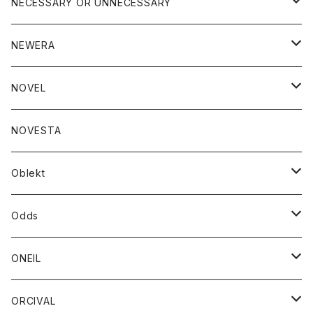
アウター
NECESSARY OR UNNECESSARY
コート
アクセサリー
アウター
NEWERA
ジャケット
バッグ
コート
グッズ
アクセサリー
帽子
NOVEL
ダウンジャケット
ジャケット
ウォレット
バッグ
トップス
グッズ
トップス
NOVESTA
ダウンベスト
ダウン
靴
ブレスレット
ジャケット
靴
カットソー
ボトム
トップス
ボトム
Oblekt
パーカー
パーカー
バック
ベルト
シャツ
ストール/マフラー
スエット
ショートパンツ
シャツ
レディース
ボトム
ボトム
Odds
ベスト
帽子
Tシャツ
帽子
フーディ
パンツ
シャツジャケット
シャツ
ショートパンツ
ショートパンツ
レディース
帽子
ONEIL
トレーナー
セーター
Tシャツ
ジーンズ
パンツ
ボトム
スカート
ORCIVAL