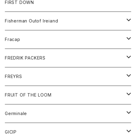
コート
スエットパンツ
グッズ
アクセサリー
FIRST DOWN
トレーナー
ロングスリーブTシャツ
ジャケット
帽子
Fisherman Outof Ireiand
ポロシャツ
シャツ
ニット
Fracap
ショートパンツ
グッズ
FREDRIK PACKERS
ダウンジャケット
靴
アクセサリー
FREYRS
ダウンベスト
バッグ
サングラス
FRUIT OF THE LOOM
Tシャツ
アウター
Germinale
ボトム
パーカー
グッズ
靴
GICIP