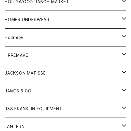
シャツ
ボトム
ストール
HOLLYWOOD RANCH MARKET
カーディガン
グッズ
アウター
HOMES UNDERWEAR
Tシャツ
帽子
カーディガン
アクセサリー
アウター
Honnete
コート
ウォレット
カーディガン
キッズ
キッズ
ブラウス
HRREMAKE
ジャケット
ストール
コート
Tシャツ
Tシャツ
グッズ
グッズ
ワンピース
バック
JACKSON MATISSE
ダウンベスト
ネックレス
ジャケット
ロンパース
アンダーウェア
靴
トップス
トップス
キッズ
Tシャツ
JAMES & CO
パーカー
バッグ
ダウンベスト
靴
ストール
カーディガン
カットソー
トレーナー
ボトム
ボトム
トップス
帽子
ボトム
J&S FRANKLIN EQUIPMENT
ブレザー
ブレスレット
パーカー
グローブ
バンダナ
ジャケット
シャツ
オーバーオール
オーバーオール
Gジャケット
レディース
レディース
帽子
アウター
LANTERN