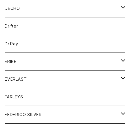
Tシャツ
カードケース
アウター
DECHO
ポロシャツ
パーカー
コート
バッグ
アクセサリー
帽子
Drifter
ロングスリーブTシャツ
ワンピース
ジャケット
バッグ
キッズ
Dr.Ray
ボトム
ダウンジャケット
シャツ
グッズ
ERIBE
ジャケット
ダウンベスト
Tシャツ
帽子
トップス
ニット
EVERLAST
ベスト
ベスト
シャツ
ボトム
トップス
FARLEYS
フリース
セーター
ショートパンツ
ジャケット
レディース
ボトム
FEDERICO SILVER
Tシャツ
パンツ
スエットシャツ