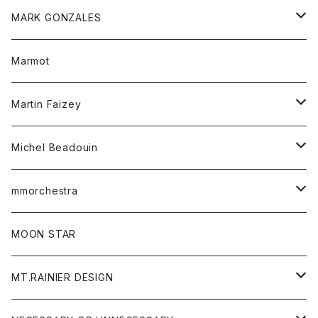
ボトム
スカート
靴
MARK GONZALES
ハーフスリーブTシャツ
Tシャツ
ワンピース
ボトム
トップス
Marmot
ブラウス
ボトム
Tシャツ
ワンピース
Tシャツ
Martin Faizey
ベスト
ワンピース
ベルト
Michel Beadouin
ポロシャツ
トップス
mmorchestra
ロングスリーブTシャツ
ジャケット
フリース
パンツ
帽子
MOON STAR
ニット
MT.RAINIER DESIGN
ブラウス