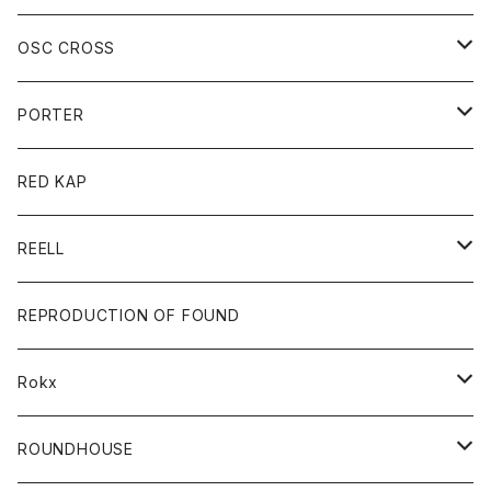
ベスト
Tシャツ
ボトム
パンツ
アウター
OSC CROSS
トレーナー
コート
アクセサリー
ダウンジャケット
PORTER
ベスト
ジャケット
バッグ
キッズ
カードホルダー
RED KAP
ロングスリーブＴシャツ
ダウンベスト
Tシャツ
グッズ
キーホルダー
REELL
パーカー
帽子
靴
トップス
財布
パンツ
REPRODUCTION OF FOUND
ロングスリーブカットソー
バック
カットソー
ショートパンツ
ボトムス
バック
Rokx
帽子
カーディガン
ショートパンツ
レディース
ボトム
ROUNDHOUSE