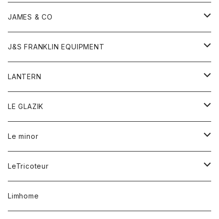
ダウンベスト
ネックレス
ジャケット
ロンパース
アンダーウェア
靴
トップス
トップス
キッズ
Tシャツ
JAMES & CO
パーカー
バッグ
ダウンベスト
靴
ストール
カーディガン
カットソー
トレーナー
ボトム
ボトム
トップス
帽子
ボトム
J&S FRANKLIN EQUIPMENT
ブレザー
ブレスレット
パーカー
グローブ
バンダナ
ジャケット
シャツ
オーバーオール
オーバーオール
Gジャケット
レディース
レディース
帽子
アウター
LANTERN
フリース
ベルト
ストール/マフラー
帽子
シャツ
セーター
ショートパンツ
ショートパンツ
スウェット
アウター
オーバーオール
ワンピース
アウター
LE GLAZIK
マフラー
バック
スウェットシャツ
Tシャツ
ジーンズ
スカート
カーディガン
シャツ
ワンピース
Tシャツ
レディース
Le minor
リング
帽子
ストレッチフライス
トレーナー
スウェットパンツ
パンツ
コート
コート
ボトム
LeTricoteur
バンダナ
セーター
ベスト
スカート
シャツ
シャツ
スカート
レディース
カーディガン
Limhome
タンクトップ
パンツ
スウェット