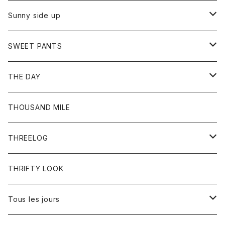
シャツ
カーディガン
オーバーオール
ブレスレット
ブーツ
Sunny side up
セーター
グローブ
リング
サンダル
アウター
SWEET PANTS
Tシャツ
Tシャツ
Ｇジャン
ボトム
ボトム
THE DAY
シャツ
ジーンズ
ショートパンツ
トップス
THOUSAND MILE
ボトム
Tシャツ
THREELOG
ワンピース
トップス
THRIFTY LOOK
コート
Tシャツ
Tous les jours