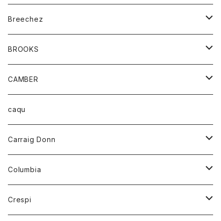
ジャケット
ベルト
Tシャツ
グッズ
Breechez
ダウンベスト
アンダーウェアー
トップス
シャツ
BROOKS
パーカー
カードホルダー
カーディガン
ボトム
グッズ
CAMBER
ブレザー
キーホルダー
ジャケット
オーバーオール
靴
レディース
トップス
caqu
靴
シャツ
ショートパンツ
オーバーオール
ハーフスリーブTシャツ
Carraig Donn
財布
セーター
ジーンズ
カーディガン
ニット
Columbia
ストール/マフラー
タンクトップ
スカート
コート
アウター
Crespi
チーフ
Tシャツ
パンツ