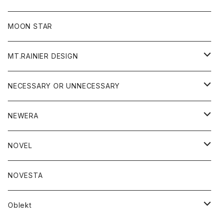
ジャケット
フリース
パンツ
帽子
MOON STAR
ニット
MT.RAINIER DESIGN
ブラウス
アウター
NECESSARY OR UNNECESSARY
コート
アクセサリー
アウター
NEWERA
ジャケット
バッグ
コート
グッズ
アクセサリー
帽子
NOVEL
ダウンジャケット
ジャケット
ウォレット
バッグ
トップス
グッズ
トップス
NOVESTA
ダウンベスト
ダウン
靴
ブレスレット
ジャケット
靴
カットソー
ボトム
トップス
ボトム
Oblekt