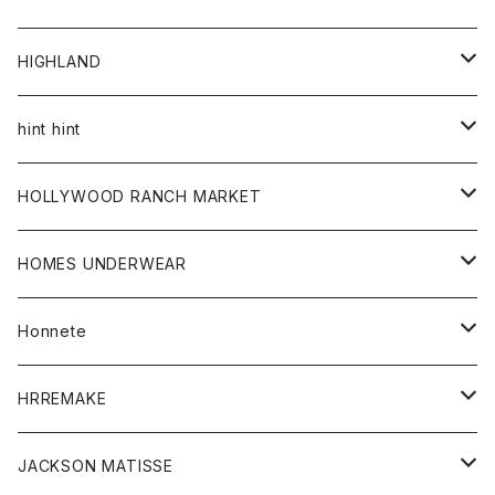
アウター
HIGHLAND
ジャケット
トップス
帽子
hint hint
シャツ
ボトム
ストール
HOLLYWOOD RANCH MARKET
カーディガン
グッズ
アウター
HOMES UNDERWEAR
Tシャツ
帽子
カーディガン
アクセサリー
アウター
Honnete
コート
ウォレット
カーディガン
キッズ
キッズ
ブラウス
HRREMAKE
ジャケット
ストール
コート
Tシャツ
Tシャツ
グッズ
グッズ
ワンピース
バック
JACKSON MATISSE