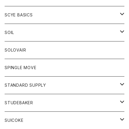
ベスト
Tシャツ
パーカー
靴
Tシャツ
アウター
SCYE BASICS
ロングスリーブＴシャツ
ボトム
カーディガン
トップス
グッズ
ボトム
SOIL
ワンピース
コート
Tシャツ
ネクタイ
ジーンズ
ボトム
アクセサリー
トップス
靴
SOLOVAIR
ジャケット
トレーナー
グローブ
チノパン
ショートパンツ
ポロシャツ
レディース
トップス
靴
ワンピース
SPINGLE MOVE
パーカー
パーカー
ストール
スカート
ベスト
スカート
カットソー
アクセサリー
ボトム
トップス
STANDARD SUPPLY
ロングスリーブTシャツ
パンツ
ジャケット
Tシャツ
カーディガン
バック
ショートパンツ
カットソー
レディース
ボトム
財布
STUDEBAKER
Tシャツ
パーカー
ジャケット
パンツ
カットソー
パンツ
バッグ
アクセサリー
SUICOKE