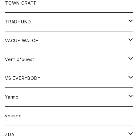
トップス
TOWN CRAFT
レディース
TRADHUND
カットソー
セーター
VAGUE WATCH
ベスト
時計
Vent d'ouest
ボトム
VS EVERYBODY
スカート
トップス
トップス
Yarmo
パンツ
ベスト
Ｔシャツ
アウター
yoused
コート
小物
ZDA