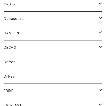
シャツ
ジャケット
ジャケット
CRSHR
バンダナ
トレーナー
スカート
ワンピース
キャップ
Damasquina
ネクタイ
パーカー
チュニック
ブラウス
ウォレット
DANTON
帽子
ベスト
Tシャツ
カードケース
アウター
DECHO
ポロシャツ
パーカー
コート
バッグ
アクセサリー
帽子
Drifter
ロングスリーブTシャツ
ワンピース
ジャケット
バッグ
キッズ
Dr.Ray
ボトム
ダウンジャケット
シャツ
グッズ
ERIBE
ジャケット
ダウンベスト
Tシャツ
帽子
トップス
ニット
EVERLAST