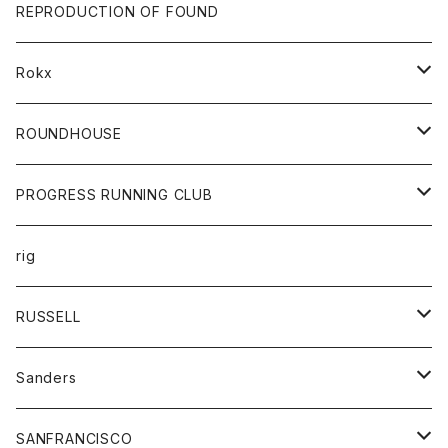
帽子
靴
トップス
財布
パンツ
REPRODUCTION OF FOUND
ロングスリーブカットソー
バック
カットソー
ショートパンツ
ボトムス
バック
Rokx
帽子
カーディガン
ショートパンツ
レディース
ボトム
ROUNDHOUSE
シャツ
パンツ
カットソー
エプロン
PROGRESS RUNNING CLUB
セーター
コート
キッズ
トップス
rig
Tシャツ
ジャケット
オーバーオール
Tシャツ
ボトム
グッズ
RUSSELL
トレーナー
シャツ
ペインターパンツ
帽子
アウター
Sanders
ニット
セーター
コート
スカート
グッズ
SANFRANCISCO