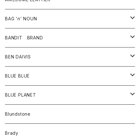
スカート
その他雑貨
グッズ
アウター
BAG ‘n’ NOUN
パンツ
靴
革ジャケット
アクセサリー
BANDIT BRAND
バッグ
トップス
BEN DAIVIS
ポーチ
Ｔシャツ
ポトム
BLUE BLUE
パンツ
アウター
BLUE PLANET
カーディガン
アクセサリー
サングラス
Blundstone
コート
バッグ
キッズ
Brady