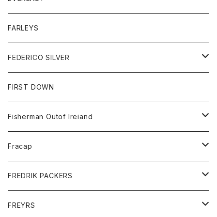
ベスト
ベスト
シャツ
ボトム
トップス
FARLEYS
フリース
セーター
ショートパンツ
ジャケット
レディース
ボトム
FEDERICO SILVER
Tシャツ
パンツ
スエットシャツ
コート
スエットパンツ
グッズ
アクセサリー
FIRST DOWN
トレーナー
ロングスリーブTシャツ
ジャケット
帽子
Fisherman Outof Ireiand
ポロシャツ
シャツ
ニット
Fracap
ショートパンツ
グッズ
FREDRIK PACKERS
ダウンジャケット
靴
アクセサリー
FREYRS