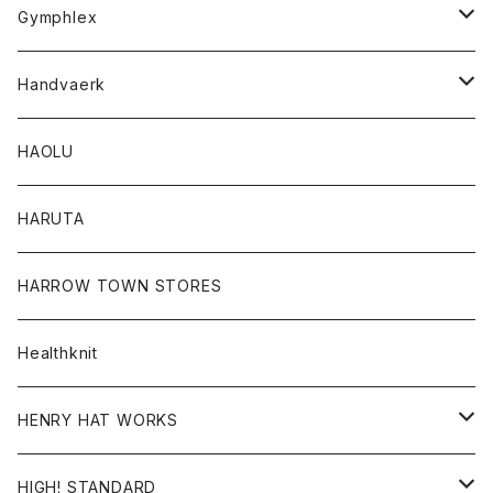
Tシャツ
Gymphlex
ロングスリーブTシャツ
アウター
Handvaerk
カーディガン
トップス
トップス
HAOLU
コート
シャツ
Tシャツ
レディース
HARUTA
ダウンジャケツト
スウェット
ロンTEE
カーディガン
ボトム
HARROW TOWN STORES
ダウンベスト
ダウンベスト
スエット
コート
パンツ
Healthknit
ジャケット
Ｔシャツ
Ｔシャツ
HENRY HAT WORKS
ワンピース
帽子
HIGH! STANDARD