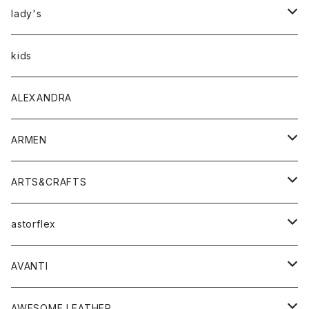
アウター
lady's
トップス
アウター
kids
Tシャツ
ボトムス
トップス
ALEXANDRA
シャツ
Tシャツ・カットソー
ボトムス
ARMEN
ニット・セーター
シャツ・ブラウス
パンツ
ワンピース・オールインワン
アウター
ARTS&CRAFTS
スウェット・パーカー
ニット・セーター
スカート
コート
バッグ
トップス
アクセサリー
astorflex
タンクトップ
パーカー・スウェット
ジャケット
ベスト
ウォレット
シューズ
ワンピース
グッズ
AVANTI
タンクトップ・キャミソール
シャツ
バッグ
靴
アクセサリー
ボトム
シャツ
AWESOME LEATHER