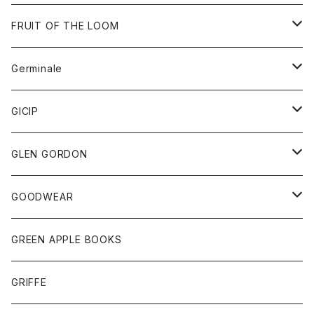
ダウンベスト
バッグ
サングラス
FRUIT OF THE LOOM
Tシャツ
アウター
Germinale
ボトム
パーカー
グッズ
靴
GICIP
ネクタイ
サンダル
トップス
トップス
GLEN GORDON
チーフ
シャツ
Tシャツ
ボトム
グッズ
GOODWEAR
タンクトップ
ショートパンツ
手袋
レディース
トップス
GREEN APPLE BOOKS
Tシャツ
スカート
スカート
Tシャツ
GRIFFE
トレーナー