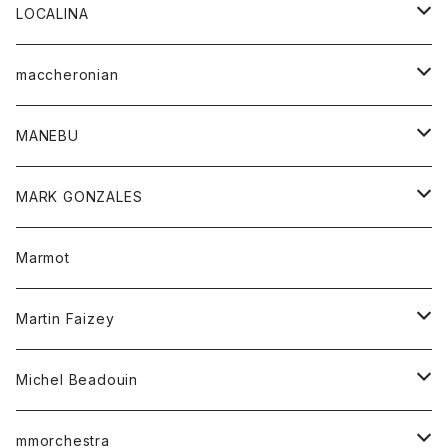
ジャケット
パンツ
アウター
トップス
LOCALINA
Tシャツ
スカート
スカート
カットソー
シャツ
ロングスリーブテーシャツ
maccheronian
トレーナー
セーター
ニット
シャツ
靴
MANEBU
パーカー
チュニック
ボトム
スカート
靴
MARK GONZALES
ハーフスリーブTシャツ
Tシャツ
ワンピース
ボトム
トップス
Marmot
ブラウス
ボトム
Tシャツ
ワンピース
Tシャツ
Martin Faizey
ベスト
ワンピース
ベルト
Michel Beadouin
ポロシャツ
トップス
mmorchestra
ロングスリーブTシャツ