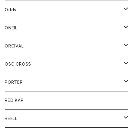
パーカー
パーカー
バック
ベルト
シャツ
ストール/マフラー
スエット
ショートパンツ
シャツ
レディース
ボトム
ボトム
Odds
ベスト
帽子
Tシャツ
帽子
フーディ
パンツ
シャツジャケット
シャツ
ショートパンツ
ショートパンツ
レディース
帽子
ONEIL
トレーナー
セーター
Tシャツ
ジーンズ
パンツ
ボトム
スカート
ORCIVAL
ベスト
Tシャツ
ボトム
パンツ
アウター
OSC CROSS
トレーナー
コート
アクセサリー
ダウンジャケット
PORTER
ベスト
ジャケット
バッグ
キッズ
カードホルダー
RED KAP
ロングスリーブＴシャツ
ダウンベスト
Tシャツ
グッズ
キーホルダー
REELL
パーカー