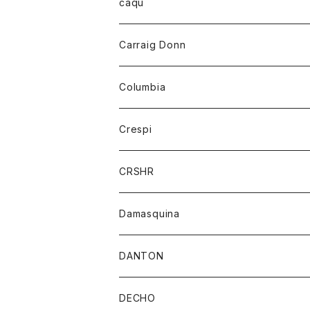
レディース
トップス
caqu
靴
シャツ
ショートパンツ
オーバーオール
ハーフスリーブTシャツ
Carraig Donn
財布
セーター
ジーンズ
カーディガン
ニット
Columbia
ストール/マフラー
タンクトップ
スカート
コート
アウター
Crespi
チーフ
Tシャツ
パンツ
シャツ
ジャケット
ジャケット
CRSHR
バンダナ
トレーナー
スカート
ワンピース
キャップ
Damasquina
ネクタイ
パーカー
チュニック
ブラウス
ウォレット
DANTON
帽子
ベスト
Tシャツ
カードケース
アウター
DECHO