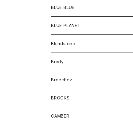
ポーチ
Ｔシャツ
ポトム
BLUE BLUE
パンツ
アウター
BLUE PLANET
カーディガン
アクセサリー
サングラス
Blundstone
コート
バッグ
キッズ
Brady
ジャケット
ベルト
Tシャツ
グッズ
Breechez
ダウンベスト
アンダーウェアー
トップス
シャツ
BROOKS
パーカー
カードホルダー
カーディガン
ボトム
グッズ
CAMBER
ブレザー
キーホルダー
ジャケット
オーバーオール
靴