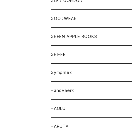
トップス
トップス
GLEN GORDON
チーフ
シャツ
Tシャツ
ボトム
グッズ
GOODWEAR
タンクトップ
ショートパンツ
手袋
レディース
トップス
GREEN APPLE BOOKS
Tシャツ
スカート
スカート
Tシャツ
GRIFFE
トレーナー
Tシャツ
Gymphlex
ロングスリーブTシャツ
アウター
Handvaerk
カーディガン
トップス
トップス
HAOLU
コート
シャツ
Tシャツ
レディース
HARUTA