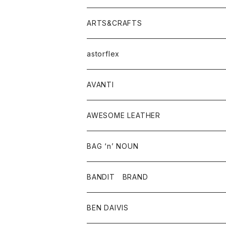
ニット・セーター
シャツ・ブラウス
パンツ
ワンピース・オールインワン
アウター
ARTS&CRAFTS
スウェット・パーカー
ニット・セーター
スカート
コート
バッグ
トップス
アクセサリー
astorflex
タンクトップ
パーカー・スウェット
ジャケット
ベスト
ウォレット
シューズ
ワンピース
グッズ
AVANTI
タンクトップ・キャミソール
シャツ
バッグ
靴
アクセサリー
ボトム
シャツ
AWESOME LEATHER
スカート
その他雑貨
グッズ
アウター
BAG ‘n’ NOUN
パンツ
靴
革ジャケット
アクセサリー
BANDIT BRAND
バッグ
トップス
BEN DAIVIS