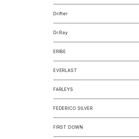
ポロシャツ
パーカー
コート
バッグ
アクセサリー
帽子
Drifter
ロングスリーブTシャツ
ワンピース
ジャケット
バッグ
キッズ
Dr.Ray
ボトム
ダウンジャケット
シャツ
グッズ
ERIBE
ジャケット
ダウンベスト
Tシャツ
帽子
トップス
ニット
EVERLAST
ベスト
ベスト
シャツ
ボトム
トップス
FARLEYS
フリース
セーター
ショートパンツ
ジャケット
レディース
ボトム
FEDERICO SILVER
Tシャツ
パンツ
スエットシャツ
コート
スエットパンツ
グッズ
アクセサリー
FIRST DOWN