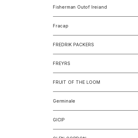
トレーナー
ロングスリーブTシャツ
ジャケット
帽子
Fisherman Outof Ireiand
ポロシャツ
シャツ
ニット
Fracap
ショートパンツ
グッズ
FREDRIK PACKERS
ダウンジャケット
靴
アクセサリー
FREYRS
ダウンベスト
バッグ
サングラス
FRUIT OF THE LOOM
Tシャツ
アウター
Germinale
ボトム
パーカー
グッズ
靴
GICIP
ネクタイ
サンダル