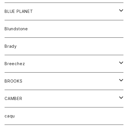
パンツ
アウター
BLUE PLANET
カーディガン
アクセサリー
サングラス
Blundstone
コート
バッグ
キッズ
Brady
ジャケット
ベルト
Tシャツ
グッズ
Breechez
ダウンベスト
アンダーウェアー
トップス
シャツ
BROOKS
パーカー
カードホルダー
カーディガン
ボトム
グッズ
CAMBER
ブレザー
キーホルダー
ジャケット
オーバーオール
靴
レディース
トップス
caqu