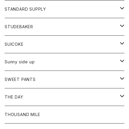
パーカー
パーカー
ストール
スカート
ベスト
スカート
カットソー
アクセサリー
ボトム
トップス
STANDARD SUPPLY
ロングスリーブTシャツ
パンツ
ジャケット
Tシャツ
カーディガン
バック
ショートパンツ
カットソー
レディース
ボトム
財布
STUDEBAKER
Tシャツ
パーカー
ジャケット
パンツ
カットソー
パンツ
バッグ
アクセサリー
SUICOKE
シャツ
カーディガン
オーバーオール
ブレスレット
ブーツ
Sunny side up
セーター
グローブ
リング
サンダル
アウター
SWEET PANTS
Tシャツ
Tシャツ
Ｇジャン
ボトム
ボトム
THE DAY
シャツ
ジーンズ
ショートパンツ
トップス
THOUSAND MILE
ボトム