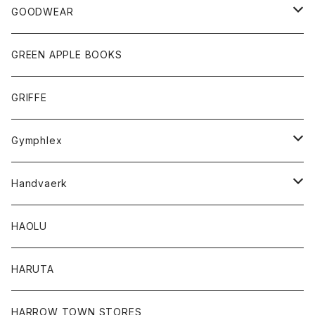
チーフ
シャツ
Tシャツ
ボトム
グッズ
GOODWEAR
タンクトップ
ショートパンツ
手袋
レディース
トップス
GREEN APPLE BOOKS
Tシャツ
スカート
スカート
Tシャツ
GRIFFE
トレーナー
Tシャツ
Gymphlex
ロングスリーブTシャツ
アウター
Handvaerk
カーディガン
トップス
トップス
HAOLU
コート
シャツ
Tシャツ
レディース
HARUTA
ダウンジャケツト
スウェット
ロンTEE
カーディガン
ボトム
HARROW TOWN STORES