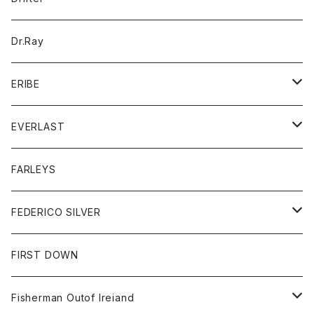
ロングスリーブTシャツ
ワンピース
ジャケット
バッグ
キッズ
Dr.Ray
ボトム
ダウンジャケット
シャツ
グッズ
ERIBE
ジャケット
ダウンベスト
Tシャツ
帽子
トップス
ニット
EVERLAST
ベスト
ベスト
シャツ
ボトム
トップス
FARLEYS
フリース
セーター
ショートパンツ
ジャケット
レディース
ボトム
FEDERICO SILVER
Tシャツ
パンツ
スエットシャツ
コート
スエットパンツ
グッズ
アクセサリー
FIRST DOWN
トレーナー
ロングスリーブTシャツ
ジャケット
帽子
Fisherman Outof Ireiand