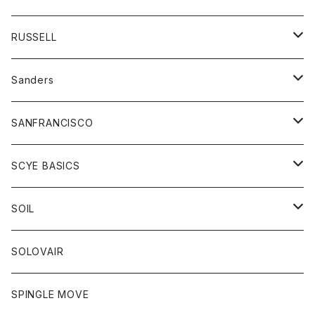
Tシャツ
ジャケット
オーバーオール
Tシャツ
ボトム
グッズ
RUSSELL
トレーナー
シャツ
ペインターパンツ
帽子
アウター
Sanders
ニット
セーター
コート
スカート
グッズ
SANFRANCISCO
ベスト
Tシャツ
パーカー
靴
Tシャツ
アウター
SCYE BASICS
ロングスリーブＴシャツ
ボトム
カーディガン
トップス
グッズ
ボトム
SOIL
ワンピース
コート
Tシャツ
ネクタイ
ジーンズ
ボトム
アクセサリー
トップス
靴
SOLOVAIR
ジャケット
トレーナー
グローブ
チノパン
ショートパンツ
ポロシャツ
レディース
トップス
靴
ワンピース
SPINGLE MOVE