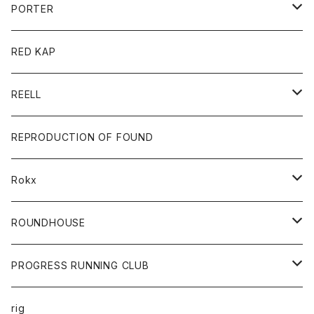
コート
アクセサリー
ダウンジャケット
PORTER
ベスト
ジャケット
バッグ
キッズ
カードホルダー
RED KAP
ロングスリーブＴシャツ
ダウンベスト
Tシャツ
グッズ
キーホルダー
REELL
パーカー
帽子
靴
トップス
財布
パンツ
REPRODUCTION OF FOUND
ロングスリーブカットソー
バック
カットソー
ショートパンツ
ボトムス
バック
Rokx
帽子
カーディガン
ショートパンツ
レディース
ボトム
ROUNDHOUSE
シャツ
パンツ
カットソー
エプロン
PROGRESS RUNNING CLUB
セーター
コート
キッズ
トップス
rig