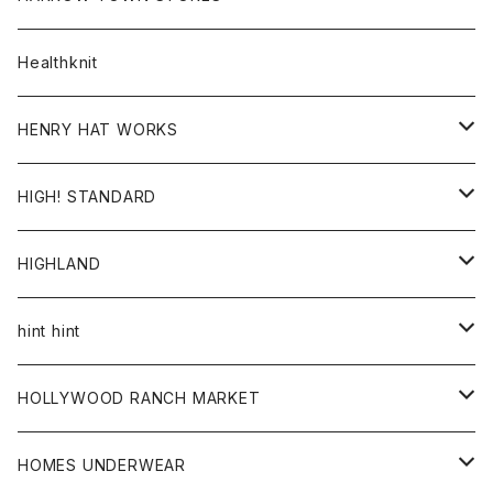
ダウンベスト
ダウンベスト
スエット
コート
パンツ
Healthknit
ジャケット
Ｔシャツ
Ｔシャツ
HENRY HAT WORKS
ワンピース
帽子
HIGH! STANDARD
アウター
HIGHLAND
ジャケット
トップス
帽子
hint hint
シャツ
ボトム
ストール
HOLLYWOOD RANCH MARKET
カーディガン
グッズ
アウター
HOMES UNDERWEAR