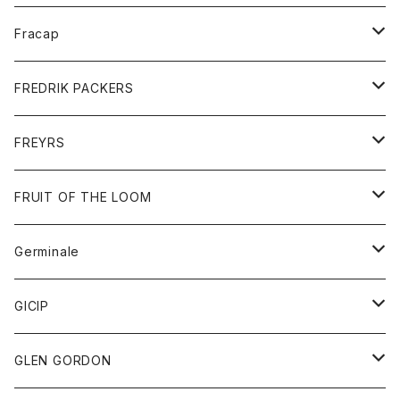
ポロシャツ
シャツ
ニット
Fracap
ショートパンツ
グッズ
FREDRIK PACKERS
ダウンジャケット
靴
アクセサリー
FREYRS
ダウンベスト
バッグ
サングラス
FRUIT OF THE LOOM
Tシャツ
アウター
Germinale
ボトム
パーカー
グッズ
靴
GICIP
ネクタイ
サンダル
トップス
トップス
GLEN GORDON