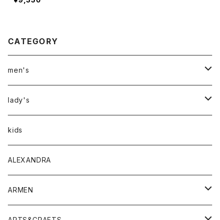
CATEGORY
men's
アウター
lady's
トップス
アウター
kids
Tシャツ
ボトムス
トップス
ALEXANDRA
シャツ
Tシャツ・カットソー
ボトムス
ARMEN
ニット・セーター
シャツ・ブラウス
パンツ
ワンピース・オールインワン
アウター
ARTS&CRAFTS