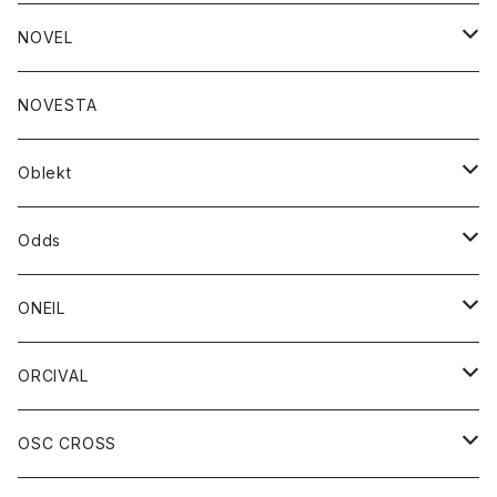
ジャケット
バッグ
コート
グッズ
アクセサリー
帽子
NOVEL
ダウンジャケット
ジャケット
ウォレット
バッグ
トップス
グッズ
トップス
NOVESTA
ダウンベスト
ダウン
靴
ブレスレット
ジャケット
靴
カットソー
ボトム
トップス
ボトム
Oblekt
パーカー
パーカー
バック
ベルト
シャツ
ストール/マフラー
スエット
ショートパンツ
シャツ
レディース
ボトム
ボトム
Odds
ベスト
帽子
Tシャツ
帽子
フーディ
パンツ
シャツジャケット
シャツ
ショートパンツ
ショートパンツ
レディース
帽子
ONEIL
トレーナー
セーター
Tシャツ
ジーンズ
パンツ
ボトム
スカート
ORCIVAL
ベスト
Tシャツ
ボトム
パンツ
アウター
OSC CROSS
トレーナー