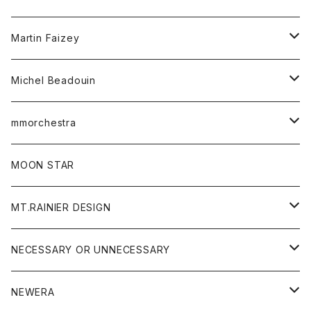
ブラウス
ボトム
Tシャツ
ワンピース
Tシャツ
Martin Faizey
ベスト
ワンピース
ベルト
Michel Beadouin
ポロシャツ
トップス
mmorchestra
ロングスリーブTシャツ
ジャケット
フリース
パンツ
帽子
MOON STAR
ニット
MT.RAINIER DESIGN
ブラウス
アウター
NECESSARY OR UNNECESSARY
コート
アクセサリー
アウター
NEWERA