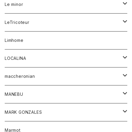
ジーンズ
スカート
カーディガン
シャツ
ワンピース
Tシャツ
レディース
Le minor
リング
帽子
ストレッチフライス
トレーナー
スウェットパンツ
パンツ
コート
コート
ボトム
LeTricoteur
バンダナ
セーター
ベスト
スカート
シャツ
シャツ
スカート
レディース
カーディガン
Limhome
タンクトップ
パンツ
スウェット
ジャケット
パンツ
アウター
トップス
LOCALINA
Tシャツ
スカート
スカート
カットソー
シャツ
ロングスリーブテーシャツ
maccheronian
トレーナー
セーター
ニット
シャツ
靴
MANEBU
パーカー
チュニック
ボトム
スカート
靴
MARK GONZALES
ハーフスリーブTシャツ
Tシャツ
ワンピース
ボトム
トップス
Marmot