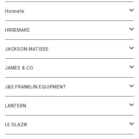
Tシャツ
帽子
カーディガン
アクセサリー
アウター
Honnete
コート
ウォレット
カーディガン
キッズ
キッズ
ブラウス
HRREMAKE
ジャケット
ストール
コート
Tシャツ
Tシャツ
グッズ
グッズ
ワンピース
バック
JACKSON MATISSE
ダウンベスト
ネックレス
ジャケット
ロンパース
アンダーウェア
靴
トップス
トップス
キッズ
Tシャツ
JAMES & CO
パーカー
バッグ
ダウンベスト
靴
ストール
カーディガン
カットソー
トレーナー
ボトム
ボトム
トップス
帽子
ボトム
J&S FRANKLIN EQUIPMENT
ブレザー
ブレスレット
パーカー
グローブ
バンダナ
ジャケット
シャツ
オーバーオール
オーバーオール
Gジャケット
レディース
レディース
帽子
アウター
LANTERN
フリース
ベルト
ストール/マフラー
帽子
シャツ
セーター
ショートパンツ
ショートパンツ
スウェット
アウター
オーバーオール
ワンピース
アウター
LE GLAZIK
マフラー
バック
スウェットシャツ
Tシャツ