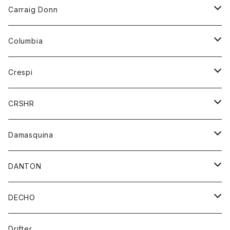
靴
シャツ
ショートパンツ
オーバーオール
ハーフスリーブTシャツ
Carraig Donn
財布
セーター
ジーンズ
カーディガン
ニット
Columbia
ストール/マフラー
タンクトップ
スカート
コート
アウター
Crespi
チーフ
Tシャツ
パンツ
シャツ
ジャケット
ジャケット
CRSHR
バンダナ
トレーナー
スカート
ワンピース
キャップ
Damasquina
ネクタイ
パーカー
チュニック
ブラウス
ウォレット
DANTON
帽子
ベスト
Tシャツ
カードケース
アウター
DECHO
ポロシャツ
パーカー
コート
バッグ
アクセサリー
帽子
Drifter