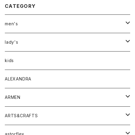
CATEGORY
men's
アウター
lady's
トップス
アウター
kids
Tシャツ
ボトムス
トップス
ALEXANDRA
シャツ
Tシャツ・カットソー
ボトムス
ARMEN
ニット・セーター
シャツ・ブラウス
パンツ
ワンピース・オールインワン
アウター
ARTS&CRAFTS
スウェット・パーカー
ニット・セーター
スカート
コート
バッグ
トップス
アクセサリー
astorflex