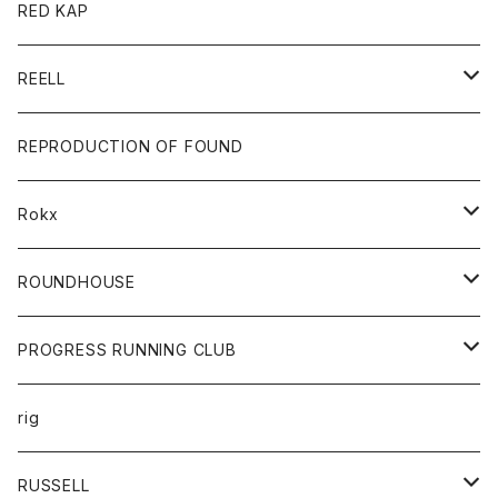
ジャケット
バッグ
キッズ
カードホルダー
RED KAP
ロングスリーブＴシャツ
ダウンベスト
Tシャツ
グッズ
キーホルダー
REELL
パーカー
帽子
靴
トップス
財布
パンツ
REPRODUCTION OF FOUND
ロングスリーブカットソー
バック
カットソー
ショートパンツ
ボトムス
バック
Rokx
帽子
カーディガン
ショートパンツ
レディース
ボトム
ROUNDHOUSE
シャツ
パンツ
カットソー
エプロン
PROGRESS RUNNING CLUB
セーター
コート
キッズ
トップス
rig
Tシャツ
ジャケット
オーバーオール
Tシャツ
ボトム
グッズ
RUSSELL