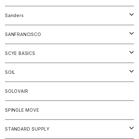
トレーナー
シャツ
ペインターパンツ
帽子
アウター
Sanders
ニット
セーター
コート
スカート
グッズ
SANFRANCISCO
ベスト
Tシャツ
パーカー
靴
Tシャツ
アウター
SCYE BASICS
ロングスリーブＴシャツ
ボトム
カーディガン
トップス
グッズ
ボトム
SOIL
ワンピース
コート
Tシャツ
ネクタイ
ジーンズ
ボトム
アクセサリー
トップス
靴
SOLOVAIR
ジャケット
トレーナー
グローブ
チノパン
ショートパンツ
ポロシャツ
レディース
トップス
靴
ワンピース
SPINGLE MOVE
パーカー
パーカー
ストール
スカート
ベスト
スカート
カットソー
アクセサリー
ボトム
トップス
STANDARD SUPPLY