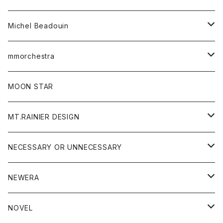
ワンピース
ベルト
Michel Beadouin
ポロシャツ
トップス
mmorchestra
ロングスリーブTシャツ
ジャケット
フリース
パンツ
帽子
MOON STAR
ニット
MT.RAINIER DESIGN
ブラウス
アウター
NECESSARY OR UNNECESSARY
コート
アクセサリー
アウター
NEWERA
ジャケット
バッグ
コート
グッズ
アクセサリー
帽子
NOVEL