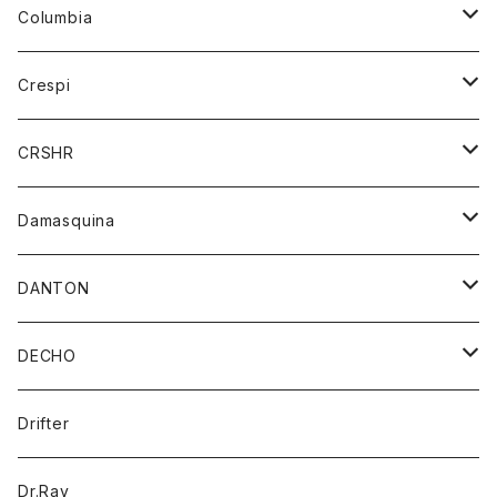
ジーンズ
カーディガン
ニット
Columbia
ストール/マフラー
タンクトップ
スカート
コート
アウター
Crespi
チーフ
Tシャツ
パンツ
シャツ
ジャケット
ジャケット
CRSHR
バンダナ
トレーナー
スカート
ワンピース
キャップ
Damasquina
ネクタイ
パーカー
チュニック
ブラウス
ウォレット
DANTON
帽子
ベスト
Tシャツ
カードケース
アウター
DECHO
ポロシャツ
パーカー
コート
バッグ
アクセサリー
帽子
Drifter
ロングスリーブTシャツ
ワンピース
ジャケット
バッグ
キッズ
Dr.Ray