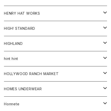
ジャケット
Ｔシャツ
Ｔシャツ
HENRY HAT WORKS
ワンピース
帽子
HIGH! STANDARD
アウター
HIGHLAND
ジャケット
トップス
帽子
hint hint
シャツ
ボトム
ストール
HOLLYWOOD RANCH MARKET
カーディガン
グッズ
アウター
HOMES UNDERWEAR
Tシャツ
帽子
カーディガン
アクセサリー
アウター
Honnete