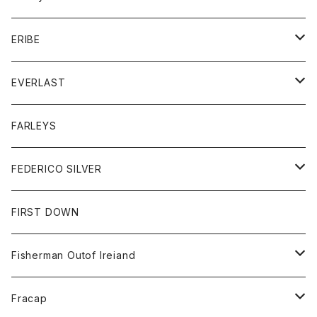
ボトム
ダウンジャケット
シャツ
グッズ
ERIBE
ジャケット
ダウンベスト
Tシャツ
帽子
トップス
ニット
EVERLAST
ベスト
ベスト
シャツ
ボトム
トップス
FARLEYS
フリース
セーター
ショートパンツ
ジャケット
レディース
ボトム
FEDERICO SILVER
Tシャツ
パンツ
スエットシャツ
コート
スエットパンツ
グッズ
アクセサリー
FIRST DOWN
トレーナー
ロングスリーブTシャツ
ジャケット
帽子
Fisherman Outof Ireiand
ポロシャツ
シャツ
ニット
Fracap