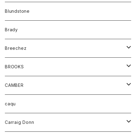
カーディガン
アクセサリー
サングラス
Blundstone
コート
バッグ
キッズ
Brady
ジャケット
ベルト
Tシャツ
グッズ
Breechez
ダウンベスト
アンダーウェアー
トップス
シャツ
BROOKS
パーカー
カードホルダー
カーディガン
ボトム
グッズ
CAMBER
ブレザー
キーホルダー
ジャケット
オーバーオール
靴
レディース
トップス
caqu
靴
シャツ
ショートパンツ
オーバーオール
ハーフスリーブTシャツ
Carraig Donn
財布
セーター