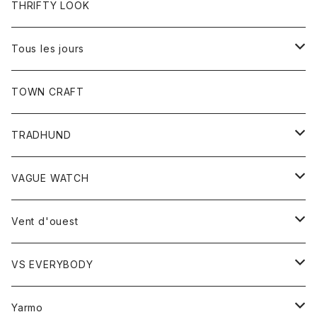
トップス
THRIFTY LOOK
コート
Tシャツ
Tous les jours
トップス
TOWN CRAFT
レディース
TRADHUND
カットソー
セーター
VAGUE WATCH
ベスト
時計
Vent d'ouest
ボトム
VS EVERYBODY
スカート
トップス
トップス
Yarmo