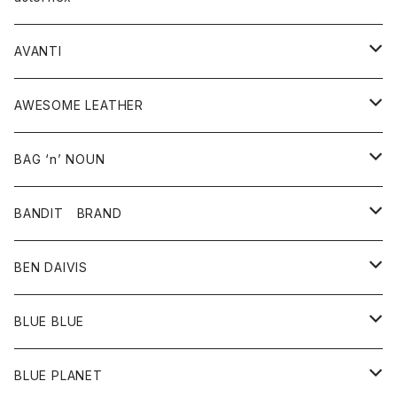
タンクトップ
パーカー・スウェット
ジャケット
ベスト
ウォレット
シューズ
ワンピース
グッズ
AVANTI
タンクトップ・キャミソール
シャツ
バッグ
靴
アクセサリー
ボトム
シャツ
AWESOME LEATHER
スカート
その他雑貨
グッズ
アウター
BAG ‘n’ NOUN
パンツ
靴
革ジャケット
アクセサリー
BANDIT BRAND
バッグ
トップス
BEN DAIVIS
ポーチ
Ｔシャツ
ポトム
BLUE BLUE
パンツ
アウター
BLUE PLANET