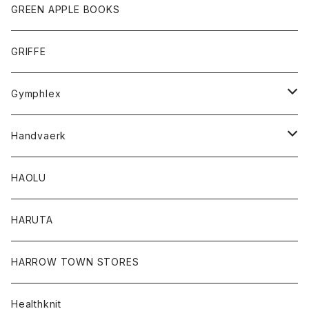
タンクトップ
ショートパンツ
手袋
レディース
トップス
GREEN APPLE BOOKS
Tシャツ
スカート
スカート
Tシャツ
GRIFFE
トレーナー
Tシャツ
Gymphlex
ロングスリーブTシャツ
アウター
Handvaerk
カーディガン
トップス
トップス
HAOLU
コート
シャツ
Tシャツ
レディース
HARUTA
ダウンジャケツト
スウェット
ロンTEE
カーディガン
ボトム
HARROW TOWN STORES
ダウンベスト
ダウンベスト
スエット
コート
パンツ
Healthknit