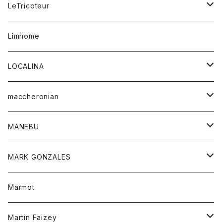
コート
ボトム
LeTricoteur
バンダナ
セーター
ベスト
スカート
シャツ
シャツ
スカート
レディース
カーディガン
Limhome
タンクトップ
パンツ
スウェット
ジャケット
パンツ
アウター
トップス
LOCALINA
Tシャツ
スカート
スカート
カットソー
シャツ
ロングスリーブテーシャツ
maccheronian
トレーナー
セーター
ニット
シャツ
靴
MANEBU
パーカー
チュニック
ボトム
スカート
靴
MARK GONZALES
ハーフスリーブTシャツ
Tシャツ
ワンピース
ボトム
トップス
Marmot
ブラウス
ボトム
Tシャツ
ワンピース
Tシャツ
Martin Faizey
ベスト