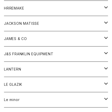
コート
ウォレット
カーディガン
キッズ
キッズ
ブラウス
HRREMAKE
ジャケット
ストール
コート
Tシャツ
Tシャツ
グッズ
グッズ
ワンピース
バック
JACKSON MATISSE
ダウンベスト
ネックレス
ジャケット
ロンパース
アンダーウェア
靴
トップス
トップス
キッズ
Tシャツ
JAMES & CO
パーカー
バッグ
ダウンベスト
靴
ストール
カーディガン
カットソー
トレーナー
ボトム
ボトム
トップス
帽子
ボトム
J&S FRANKLIN EQUIPMENT
ブレザー
ブレスレット
パーカー
グローブ
バンダナ
ジャケット
シャツ
オーバーオール
オーバーオール
Gジャケット
レディース
レディース
帽子
アウター
LANTERN
フリース
ベルト
ストール/マフラー
帽子
シャツ
セーター
ショートパンツ
ショートパンツ
スウェット
アウター
オーバーオール
ワンピース
アウター
LE GLAZIK
マフラー
バック
スウェットシャツ
Tシャツ
ジーンズ
スカート
カーディガン
シャツ
ワンピース
Tシャツ
レディース
Le minor
リング
帽子
ストレッチフライス
トレーナー
スウェットパンツ
パンツ
コート