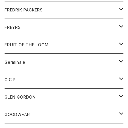
ショートパンツ
グッズ
FREDRIK PACKERS
ダウンジャケット
靴
アクセサリー
FREYRS
ダウンベスト
バッグ
サングラス
FRUIT OF THE LOOM
Tシャツ
アウター
Germinale
ボトム
パーカー
グッズ
靴
GICIP
ネクタイ
サンダル
トップス
トップス
GLEN GORDON
チーフ
シャツ
Tシャツ
ボトム
グッズ
GOODWEAR