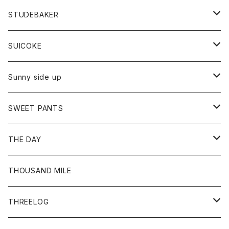
ロングスリーブTシャツ
パンツ
ジャケット
Tシャツ
カーディガン
バック
ショートパンツ
カットソー
レディース
ボトム
財布
STUDEBAKER
Tシャツ
パーカー
ジャケット
パンツ
カットソー
パンツ
バッグ
アクセサリー
SUICOKE
シャツ
カーディガン
オーバーオール
ブレスレット
ブーツ
Sunny side up
セーター
グローブ
リング
サンダル
アウター
SWEET PANTS
Tシャツ
Tシャツ
Ｇジャン
ボトム
ボトム
THE DAY
シャツ
ジーンズ
ショートパンツ
トップス
THOUSAND MILE
ボトム
Tシャツ
THREELOG
ワンピース