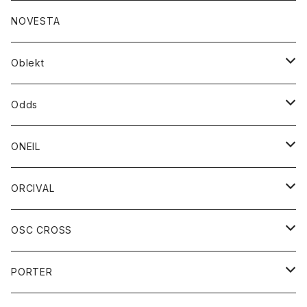
ダウンジャケット
ジャケット
ウォレット
バッグ
トップス
グッズ
トップス
NOVESTA
ダウンベスト
ダウン
靴
ブレスレット
ジャケット
靴
カットソー
ボトム
トップス
ボトム
Oblekt
パーカー
パーカー
バック
ベルト
シャツ
ストール/マフラー
スエット
ショートパンツ
シャツ
レディース
ボトム
ボトム
Odds
ベスト
帽子
Tシャツ
帽子
フーディ
パンツ
シャツジャケット
シャツ
ショートパンツ
ショートパンツ
レディース
帽子
ONEIL
トレーナー
セーター
Tシャツ
ジーンズ
パンツ
ボトム
スカート
ORCIVAL
ベスト
Tシャツ
ボトム
パンツ
アウター
OSC CROSS
トレーナー
コート
アクセサリー
ダウンジャケット
PORTER
ベスト