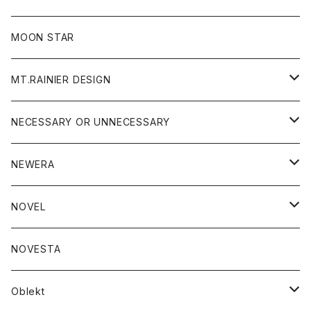
ジャケット
フリース
パンツ
帽子
MOON STAR
ニット
MT.RAINIER DESIGN
ブラウス
アウター
NECESSARY OR UNNECESSARY
コート
アクセサリー
アウター
NEWERA
ジャケット
バッグ
コート
グッズ
アクセサリー
帽子
NOVEL
ダウンジャケット
ジャケット
ウォレット
バッグ
トップス
グッズ
トップス
NOVESTA
ダウンベスト
ダウン
靴
ブレスレット
ジャケット
靴
カットソー
ボトム
トップス
ボトム
Oblekt