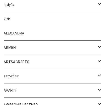
アウター
lady's
トップス
アウター
kids
Tシャツ
ボトムス
トップス
ALEXANDRA
シャツ
Tシャツ・カットソー
ボトムス
ARMEN
ニット・セーター
シャツ・ブラウス
パンツ
ワンピース・オールインワン
アウター
ARTS&CRAFTS
スウェット・パーカー
ニット・セーター
スカート
コート
バッグ
トップス
アクセサリー
astorflex
タンクトップ
パーカー・スウェット
ジャケット
ベスト
ウォレット
シューズ
ワンピース
グッズ
AVANTI
タンクトップ・キャミソール
シャツ
バッグ
靴
アクセサリー
ボトム
シャツ
AWESOME LEATHER