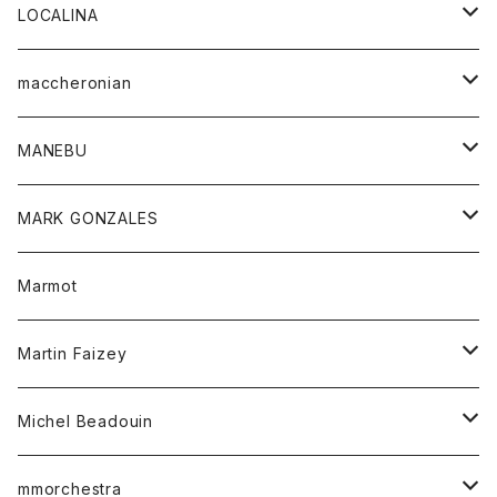
ジャケット
パンツ
アウター
トップス
LOCALINA
Tシャツ
スカート
スカート
カットソー
シャツ
ロングスリーブテーシャツ
maccheronian
トレーナー
セーター
ニット
シャツ
靴
MANEBU
パーカー
チュニック
ボトム
スカート
靴
MARK GONZALES
ハーフスリーブTシャツ
Tシャツ
ワンピース
ボトム
トップス
Marmot
ブラウス
ボトム
Tシャツ
ワンピース
Tシャツ
Martin Faizey
ベスト
ワンピース
ベルト
Michel Beadouin
ポロシャツ
トップス
mmorchestra
ロングスリーブTシャツ