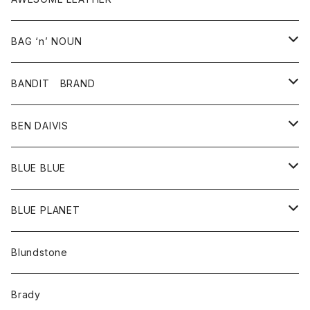
スカート
その他雑貨
グッズ
アウター
BAG ‘n’ NOUN
パンツ
靴
革ジャケット
アクセサリー
BANDIT BRAND
バッグ
トップス
BEN DAIVIS
ポーチ
Ｔシャツ
ポトム
BLUE BLUE
パンツ
アウター
BLUE PLANET
カーディガン
アクセサリー
サングラス
Blundstone
コート
バッグ
キッズ
Brady