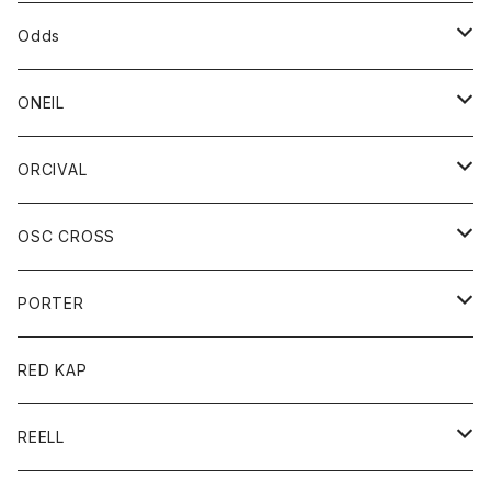
パーカー
パーカー
バック
ベルト
シャツ
ストール/マフラー
スエット
ショートパンツ
シャツ
レディース
ボトム
ボトム
Odds
ベスト
帽子
Tシャツ
帽子
フーディ
パンツ
シャツジャケット
シャツ
ショートパンツ
ショートパンツ
レディース
帽子
ONEIL
トレーナー
セーター
Tシャツ
ジーンズ
パンツ
ボトム
スカート
ORCIVAL
ベスト
Tシャツ
ボトム
パンツ
アウター
OSC CROSS
トレーナー
コート
アクセサリー
ダウンジャケット
PORTER
ベスト
ジャケット
バッグ
キッズ
カードホルダー
RED KAP
ロングスリーブＴシャツ
ダウンベスト
Tシャツ
グッズ
キーホルダー
REELL
パーカー