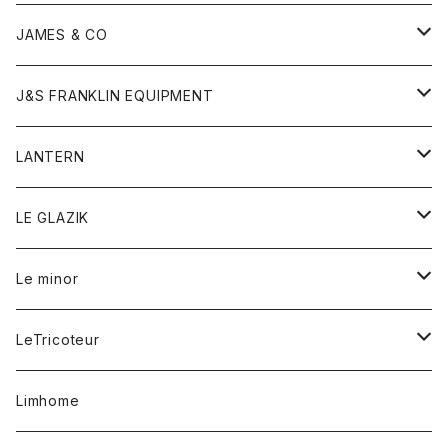
ダウンベスト
ネックレス
ジャケット
ロンパース
アンダーウェア
靴
トップス
トップス
キッズ
Tシャツ
JAMES & CO
パーカー
バッグ
ダウンベスト
靴
ストール
カーディガン
カットソー
トレーナー
ボトム
ボトム
トップス
帽子
ボトム
J&S FRANKLIN EQUIPMENT
ブレザー
ブレスレット
パーカー
グローブ
バンダナ
ジャケット
シャツ
オーバーオール
オーバーオール
Gジャケット
レディース
レディース
帽子
アウター
LANTERN
フリース
ベルト
ストール/マフラー
帽子
シャツ
セーター
ショートパンツ
ショートパンツ
スウェット
アウター
オーバーオール
ワンピース
アウター
LE GLAZIK
マフラー
バック
スウェットシャツ
Tシャツ
ジーンズ
スカート
カーディガン
シャツ
ワンピース
Tシャツ
レディース
Le minor
リング
帽子
ストレッチフライス
トレーナー
スウェットパンツ
パンツ
コート
コート
ボトム
LeTricoteur
バンダナ
セーター
ベスト
スカート
シャツ
シャツ
スカート
レディース
カーディガン
Limhome
タンクトップ
パンツ
スウェット