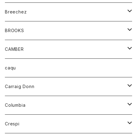
ジャケット
ベルト
Tシャツ
グッズ
Breechez
ダウンベスト
アンダーウェアー
トップス
シャツ
BROOKS
パーカー
カードホルダー
カーディガン
ボトム
グッズ
CAMBER
ブレザー
キーホルダー
ジャケット
オーバーオール
靴
レディース
トップス
caqu
靴
シャツ
ショートパンツ
オーバーオール
ハーフスリーブTシャツ
Carraig Donn
財布
セーター
ジーンズ
カーディガン
ニット
Columbia
ストール/マフラー
タンクトップ
スカート
コート
アウター
Crespi
チーフ
Tシャツ
パンツ