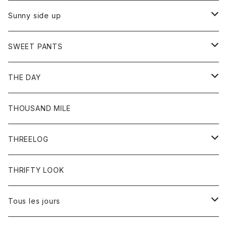
シャツ
カーディガン
オーバーオール
ブレスレット
ブーツ
Sunny side up
セーター
グローブ
リング
サンダル
アウター
SWEET PANTS
Tシャツ
Tシャツ
Ｇジャン
ボトム
ボトム
THE DAY
シャツ
ジーンズ
ショートパンツ
トップス
THOUSAND MILE
ボトム
Tシャツ
THREELOG
ワンピース
トップス
THRIFTY LOOK
コート
Tシャツ
Tous les jours