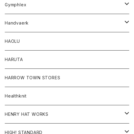
Tシャツ
Gymphlex
ロングスリーブTシャツ
アウター
Handvaerk
カーディガン
トップス
トップス
HAOLU
コート
シャツ
Tシャツ
レディース
HARUTA
ダウンジャケツト
スウェット
ロンTEE
カーディガン
ボトム
HARROW TOWN STORES
ダウンベスト
ダウンベスト
スエット
コート
パンツ
Healthknit
ジャケット
Ｔシャツ
Ｔシャツ
HENRY HAT WORKS
ワンピース
帽子
HIGH! STANDARD