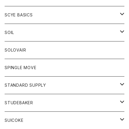
ベスト
Tシャツ
パーカー
靴
Tシャツ
アウター
SCYE BASICS
ロングスリーブＴシャツ
ボトム
カーディガン
トップス
グッズ
ボトム
SOIL
ワンピース
コート
Tシャツ
ネクタイ
ジーンズ
ボトム
アクセサリー
トップス
靴
SOLOVAIR
ジャケット
トレーナー
グローブ
チノパン
ショートパンツ
ポロシャツ
レディース
トップス
靴
ワンピース
SPINGLE MOVE
パーカー
パーカー
ストール
スカート
ベスト
スカート
カットソー
アクセサリー
ボトム
トップス
STANDARD SUPPLY
ロングスリーブTシャツ
パンツ
ジャケット
Tシャツ
カーディガン
バック
ショートパンツ
カットソー
レディース
ボトム
財布
STUDEBAKER
Tシャツ
パーカー
ジャケット
パンツ
カットソー
パンツ
バッグ
アクセサリー
SUICOKE