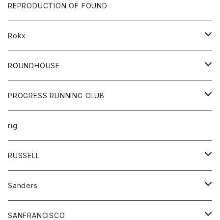
帽子
靴
トップス
財布
パンツ
REPRODUCTION OF FOUND
ロングスリーブカットソー
バック
カットソー
ショートパンツ
ボトムス
バック
Rokx
帽子
カーディガン
ショートパンツ
レディース
ボトム
ROUNDHOUSE
シャツ
パンツ
カットソー
エプロン
PROGRESS RUNNING CLUB
セーター
コート
キッズ
トップス
rig
Tシャツ
ジャケット
オーバーオール
Tシャツ
ボトム
グッズ
RUSSELL
トレーナー
シャツ
ペインターパンツ
帽子
アウター
Sanders
ニット
セーター
コート
スカート
グッズ
SANFRANCISCO