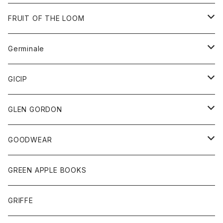
ダウンベスト
バッグ
サングラス
FRUIT OF THE LOOM
Tシャツ
アウター
Germinale
ボトム
パーカー
グッズ
靴
GICIP
ネクタイ
サンダル
トップス
トップス
GLEN GORDON
チーフ
シャツ
Tシャツ
ボトム
グッズ
GOODWEAR
タンクトップ
ショートパンツ
手袋
レディース
トップス
GREEN APPLE BOOKS
Tシャツ
スカート
スカート
Tシャツ
GRIFFE
トレーナー