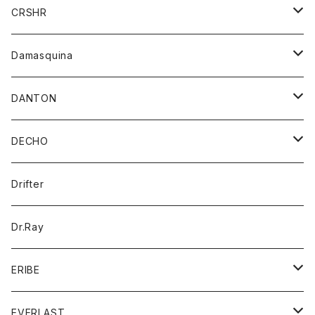
シャツ
ジャケット
ジャケット
CRSHR
バンダナ
トレーナー
スカート
ワンピース
キャップ
Damasquina
ネクタイ
パーカー
チュニック
ブラウス
ウォレット
DANTON
帽子
ベスト
Tシャツ
カードケース
アウター
DECHO
ポロシャツ
パーカー
コート
バッグ
アクセサリー
帽子
Drifter
ロングスリーブTシャツ
ワンピース
ジャケット
バッグ
キッズ
Dr.Ray
ボトム
ダウンジャケット
シャツ
グッズ
ERIBE
ジャケット
ダウンベスト
Tシャツ
帽子
トップス
ニット
EVERLAST