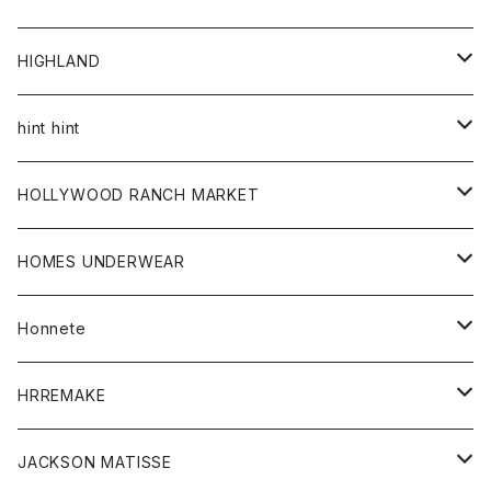
アウター
HIGHLAND
ジャケット
トップス
帽子
hint hint
シャツ
ボトム
ストール
HOLLYWOOD RANCH MARKET
カーディガン
グッズ
アウター
HOMES UNDERWEAR
Tシャツ
帽子
カーディガン
アクセサリー
アウター
Honnete
コート
ウォレット
カーディガン
キッズ
キッズ
ブラウス
HRREMAKE
ジャケット
ストール
コート
Tシャツ
Tシャツ
グッズ
グッズ
ワンピース
バック
JACKSON MATISSE