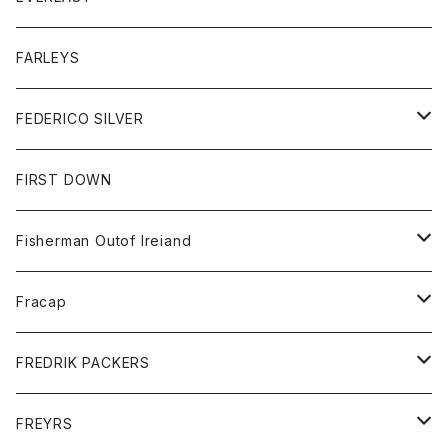
ベスト
ベスト
シャツ
ボトム
トップス
FARLEYS
フリース
セーター
ショートパンツ
ジャケット
レディース
ボトム
FEDERICO SILVER
Tシャツ
パンツ
スエットシャツ
コート
スエットパンツ
グッズ
アクセサリー
FIRST DOWN
トレーナー
ロングスリーブTシャツ
ジャケット
帽子
Fisherman Outof Ireiand
ポロシャツ
シャツ
ニット
Fracap
ショートパンツ
グッズ
FREDRIK PACKERS
ダウンジャケット
靴
アクセサリー
FREYRS