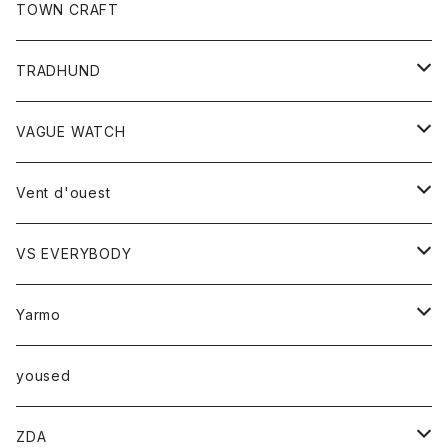
トップス
TOWN CRAFT
レディース
TRADHUND
カットソー
セーター
VAGUE WATCH
ベスト
時計
Vent d'ouest
ボトム
VS EVERYBODY
スカート
トップス
トップス
Yarmo
パンツ
ベスト
Ｔシャツ
アウター
yoused
コート
小物
ZDA