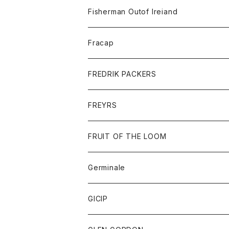
トレーナー
ロングスリーブTシャツ
ジャケット
帽子
Fisherman Outof Ireiand
ポロシャツ
シャツ
ニット
Fracap
ショートパンツ
グッズ
FREDRIK PACKERS
ダウンジャケット
靴
アクセサリー
FREYRS
ダウンベスト
バッグ
サングラス
FRUIT OF THE LOOM
Tシャツ
アウター
Germinale
ボトム
パーカー
グッズ
靴
GICIP
ネクタイ
サンダル