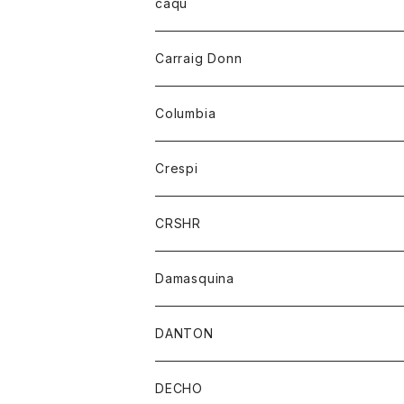
レディース
トップス
caqu
靴
シャツ
ショートパンツ
オーバーオール
ハーフスリーブTシャツ
Carraig Donn
財布
セーター
ジーンズ
カーディガン
ニット
Columbia
ストール/マフラー
タンクトップ
スカート
コート
アウター
Crespi
チーフ
Tシャツ
パンツ
シャツ
ジャケット
ジャケット
CRSHR
バンダナ
トレーナー
スカート
ワンピース
キャップ
Damasquina
ネクタイ
パーカー
チュニック
ブラウス
ウォレット
DANTON
帽子
ベスト
Tシャツ
カードケース
アウター
DECHO