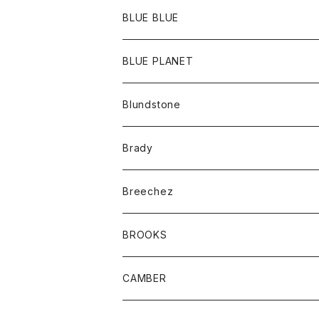
ポーチ
Ｔシャツ
ポトム
BLUE BLUE
パンツ
アウター
BLUE PLANET
カーディガン
アクセサリー
サングラス
Blundstone
コート
バッグ
キッズ
Brady
ジャケット
ベルト
Tシャツ
グッズ
Breechez
ダウンベスト
アンダーウェアー
トップス
シャツ
BROOKS
パーカー
カードホルダー
カーディガン
ボトム
グッズ
CAMBER
ブレザー
キーホルダー
ジャケット
オーバーオール
靴