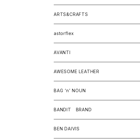
ニット・セーター
シャツ・ブラウス
パンツ
ワンピース・オールインワン
アウター
ARTS&CRAFTS
スウェット・パーカー
ニット・セーター
スカート
コート
バッグ
トップス
アクセサリー
astorflex
タンクトップ
パーカー・スウェット
ジャケット
ベスト
ウォレット
シューズ
ワンピース
グッズ
AVANTI
タンクトップ・キャミソール
シャツ
バッグ
靴
アクセサリー
ボトム
シャツ
AWESOME LEATHER
スカート
その他雑貨
グッズ
アウター
BAG ‘n’ NOUN
パンツ
靴
革ジャケット
アクセサリー
BANDIT BRAND
バッグ
トップス
BEN DAIVIS