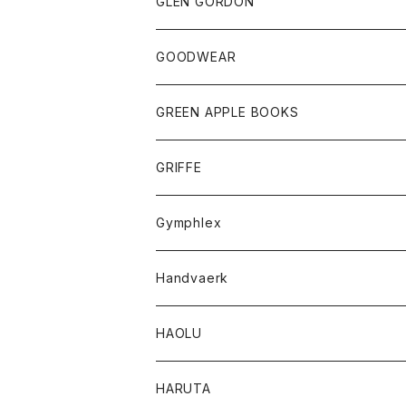
トップス
トップス
GLEN GORDON
チーフ
シャツ
Tシャツ
ボトム
グッズ
GOODWEAR
タンクトップ
ショートパンツ
手袋
レディース
トップス
GREEN APPLE BOOKS
Tシャツ
スカート
スカート
Tシャツ
GRIFFE
トレーナー
Tシャツ
Gymphlex
ロングスリーブTシャツ
アウター
Handvaerk
カーディガン
トップス
トップス
HAOLU
コート
シャツ
Tシャツ
レディース
HARUTA