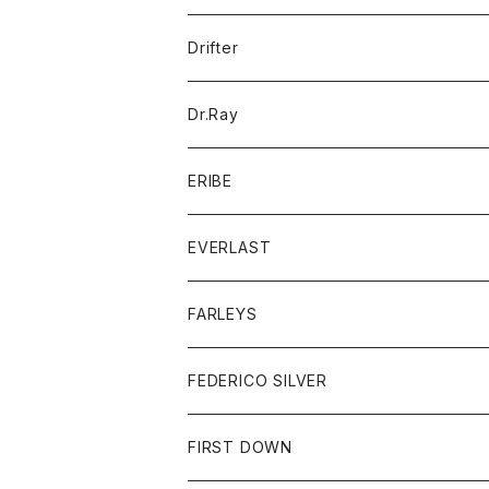
ポロシャツ
パーカー
コート
バッグ
アクセサリー
帽子
Drifter
ロングスリーブTシャツ
ワンピース
ジャケット
バッグ
キッズ
Dr.Ray
ボトム
ダウンジャケット
シャツ
グッズ
ERIBE
ジャケット
ダウンベスト
Tシャツ
帽子
トップス
ニット
EVERLAST
ベスト
ベスト
シャツ
ボトム
トップス
FARLEYS
フリース
セーター
ショートパンツ
ジャケット
レディース
ボトム
FEDERICO SILVER
Tシャツ
パンツ
スエットシャツ
コート
スエットパンツ
グッズ
アクセサリー
FIRST DOWN