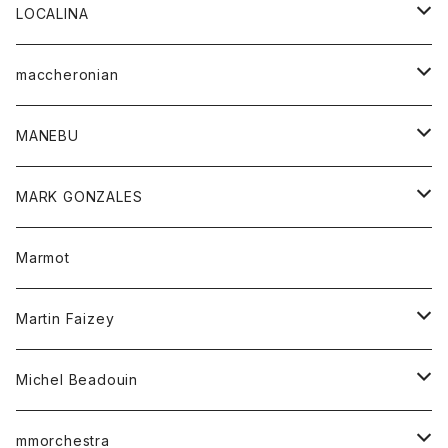
ジャケット
パンツ
アウター
トップス
LOCALINA
Tシャツ
スカート
スカート
カットソー
シャツ
ロングスリーブテーシャツ
maccheronian
トレーナー
セーター
ニット
シャツ
靴
MANEBU
パーカー
チュニック
ボトム
スカート
靴
MARK GONZALES
ハーフスリーブTシャツ
Tシャツ
ワンピース
ボトム
トップス
Marmot
ブラウス
ボトム
Tシャツ
ワンピース
Tシャツ
Martin Faizey
ベスト
ワンピース
ベルト
Michel Beadouin
ポロシャツ
トップス
mmorchestra
ロングスリーブTシャツ