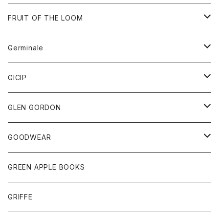
ダウンベスト
バッグ
サングラス
FRUIT OF THE LOOM
Tシャツ
アウター
Germinale
ボトム
パーカー
グッズ
靴
GICIP
ネクタイ
サンダル
トップス
トップス
GLEN GORDON
チーフ
シャツ
Tシャツ
ボトム
グッズ
GOODWEAR
タンクトップ
ショートパンツ
手袋
レディース
トップス
GREEN APPLE BOOKS
Tシャツ
スカート
スカート
Tシャツ
GRIFFE
トレーナー