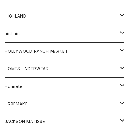
アウター
HIGHLAND
ジャケット
トップス
帽子
hint hint
シャツ
ボトム
ストール
HOLLYWOOD RANCH MARKET
カーディガン
グッズ
アウター
HOMES UNDERWEAR
Tシャツ
帽子
カーディガン
アクセサリー
アウター
Honnete
コート
ウォレット
カーディガン
キッズ
キッズ
ブラウス
HRREMAKE
ジャケット
ストール
コート
Tシャツ
Tシャツ
グッズ
グッズ
ワンピース
バック
JACKSON MATISSE