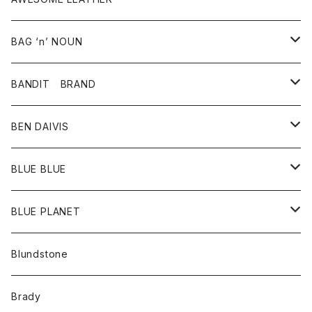
スカート
その他雑貨
グッズ
アウター
BAG ‘n’ NOUN
パンツ
靴
革ジャケット
アクセサリー
BANDIT BRAND
バッグ
トップス
BEN DAIVIS
ポーチ
Ｔシャツ
ポトム
BLUE BLUE
パンツ
アウター
BLUE PLANET
カーディガン
アクセサリー
サングラス
Blundstone
コート
バッグ
キッズ
Brady