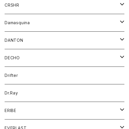
シャツ
ジャケット
ジャケット
CRSHR
バンダナ
トレーナー
スカート
ワンピース
キャップ
Damasquina
ネクタイ
パーカー
チュニック
ブラウス
ウォレット
DANTON
帽子
ベスト
Tシャツ
カードケース
アウター
DECHO
ポロシャツ
パーカー
コート
バッグ
アクセサリー
帽子
Drifter
ロングスリーブTシャツ
ワンピース
ジャケット
バッグ
キッズ
Dr.Ray
ボトム
ダウンジャケット
シャツ
グッズ
ERIBE
ジャケット
ダウンベスト
Tシャツ
帽子
トップス
ニット
EVERLAST