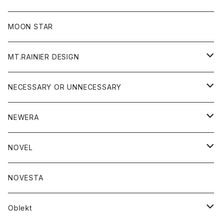
ジャケット
フリース
パンツ
帽子
MOON STAR
ニット
MT.RAINIER DESIGN
ブラウス
アウター
NECESSARY OR UNNECESSARY
コート
アクセサリー
アウター
NEWERA
ジャケット
バッグ
コート
グッズ
アクセサリー
帽子
NOVEL
ダウンジャケット
ジャケット
ウォレット
バッグ
トップス
グッズ
トップス
NOVESTA
ダウンベスト
ダウン
靴
ブレスレット
ジャケット
靴
カットソー
ボトム
トップス
ボトム
Oblekt