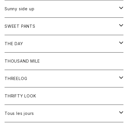
シャツ
カーディガン
オーバーオール
ブレスレット
ブーツ
Sunny side up
セーター
グローブ
リング
サンダル
アウター
SWEET PANTS
Tシャツ
Tシャツ
Ｇジャン
ボトム
ボトム
THE DAY
シャツ
ジーンズ
ショートパンツ
トップス
THOUSAND MILE
ボトム
Tシャツ
THREELOG
ワンピース
トップス
THRIFTY LOOK
コート
Tシャツ
Tous les jours