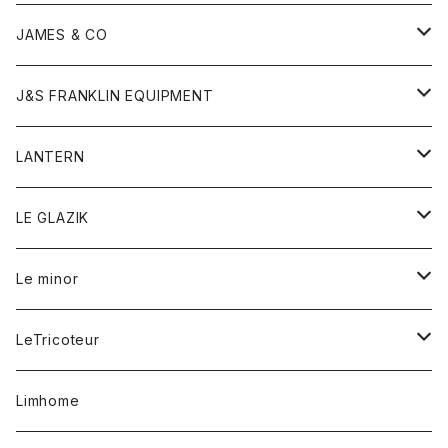
ダウンベスト
ネックレス
ジャケット
ロンパース
アンダーウェア
靴
トップス
トップス
キッズ
Tシャツ
JAMES & CO
パーカー
バッグ
ダウンベスト
靴
ストール
カーディガン
カットソー
トレーナー
ボトム
ボトム
トップス
帽子
ボトム
J&S FRANKLIN EQUIPMENT
ブレザー
ブレスレット
パーカー
グローブ
バンダナ
ジャケット
シャツ
オーバーオール
オーバーオール
Gジャケット
レディース
レディース
帽子
アウター
LANTERN
フリース
ベルト
ストール/マフラー
帽子
シャツ
セーター
ショートパンツ
ショートパンツ
スウェット
アウター
オーバーオール
ワンピース
アウター
LE GLAZIK
マフラー
バック
スウェットシャツ
Tシャツ
ジーンズ
スカート
カーディガン
シャツ
ワンピース
Tシャツ
レディース
Le minor
リング
帽子
ストレッチフライス
トレーナー
スウェットパンツ
パンツ
コート
コート
ボトム
LeTricoteur
バンダナ
セーター
ベスト
スカート
シャツ
シャツ
スカート
レディース
カーディガン
Limhome
タンクトップ
パンツ
スウェット