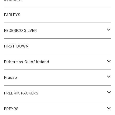
ベスト
ベスト
シャツ
ボトム
トップス
FARLEYS
フリース
セーター
ショートパンツ
ジャケット
レディース
ボトム
FEDERICO SILVER
Tシャツ
パンツ
スエットシャツ
コート
スエットパンツ
グッズ
アクセサリー
FIRST DOWN
トレーナー
ロングスリーブTシャツ
ジャケット
帽子
Fisherman Outof Ireiand
ポロシャツ
シャツ
ニット
Fracap
ショートパンツ
グッズ
FREDRIK PACKERS
ダウンジャケット
靴
アクセサリー
FREYRS