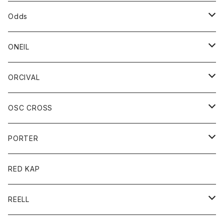
パーカー
パーカー
バック
ベルト
シャツ
ストール/マフラー
スエット
ショートパンツ
シャツ
レディース
ボトム
ボトム
Odds
ベスト
帽子
Tシャツ
帽子
フーディ
パンツ
シャツジャケット
シャツ
ショートパンツ
ショートパンツ
レディース
帽子
ONEIL
トレーナー
セーター
Tシャツ
ジーンズ
パンツ
ボトム
スカート
ORCIVAL
ベスト
Tシャツ
ボトム
パンツ
アウター
OSC CROSS
トレーナー
コート
アクセサリー
ダウンジャケット
PORTER
ベスト
ジャケット
バッグ
キッズ
カードホルダー
RED KAP
ロングスリーブＴシャツ
ダウンベスト
Tシャツ
グッズ
キーホルダー
REELL
パーカー