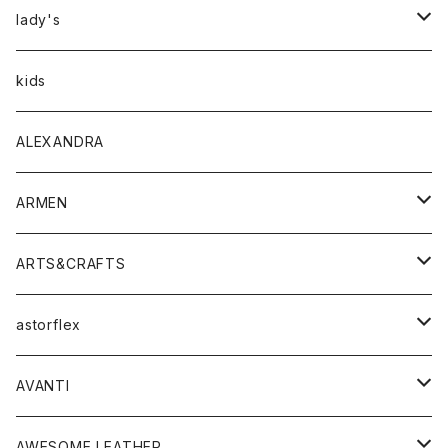
アウター
lady's
トップス
アウター
kids
Tシャツ
ボトムス
トップス
ALEXANDRA
シャツ
Tシャツ・カットソー
ボトムス
ARMEN
ニット・セーター
シャツ・ブラウス
パンツ
ワンピース・オールインワン
アウター
ARTS&CRAFTS
スウェット・パーカー
ニット・セーター
スカート
コート
バッグ
トップス
アクセサリー
astorflex
タンクトップ
パーカー・スウェット
ジャケット
ベスト
ウォレット
シューズ
ワンピース
グッズ
AVANTI
タンクトップ・キャミソール
シャツ
バッグ
靴
アクセサリー
ボトム
シャツ
AWESOME LEATHER