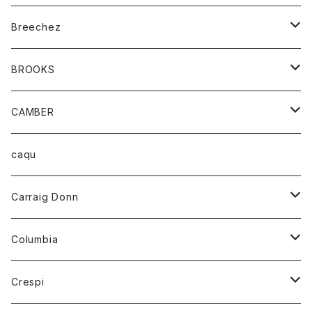
ジャケット
ベルト
Tシャツ
グッズ
Breechez
ダウンベスト
アンダーウェアー
トップス
シャツ
BROOKS
パーカー
カードホルダー
カーディガン
ボトム
グッズ
CAMBER
ブレザー
キーホルダー
ジャケット
オーバーオール
靴
レディース
トップス
caqu
靴
シャツ
ショートパンツ
オーバーオール
ハーフスリーブTシャツ
Carraig Donn
財布
セーター
ジーンズ
カーディガン
ニット
Columbia
ストール/マフラー
タンクトップ
スカート
コート
アウター
Crespi
チーフ
Tシャツ
パンツ