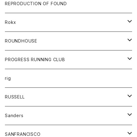
帽子
靴
トップス
財布
パンツ
REPRODUCTION OF FOUND
ロングスリーブカットソー
バック
カットソー
ショートパンツ
ボトムス
バック
Rokx
帽子
カーディガン
ショートパンツ
レディース
ボトム
ROUNDHOUSE
シャツ
パンツ
カットソー
エプロン
PROGRESS RUNNING CLUB
セーター
コート
キッズ
トップス
rig
Tシャツ
ジャケット
オーバーオール
Tシャツ
ボトム
グッズ
RUSSELL
トレーナー
シャツ
ペインターパンツ
帽子
アウター
Sanders
ニット
セーター
コート
スカート
グッズ
SANFRANCISCO