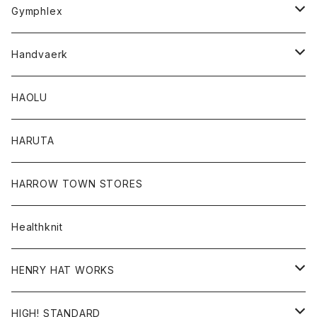
Tシャツ
Gymphlex
ロングスリーブTシャツ
アウター
Handvaerk
カーディガン
トップス
トップス
HAOLU
コート
シャツ
Tシャツ
レディース
HARUTA
ダウンジャケツト
スウェット
ロンTEE
カーディガン
ボトム
HARROW TOWN STORES
ダウンベスト
ダウンベスト
スエット
コート
パンツ
Healthknit
ジャケット
Ｔシャツ
Ｔシャツ
HENRY HAT WORKS
ワンピース
帽子
HIGH! STANDARD