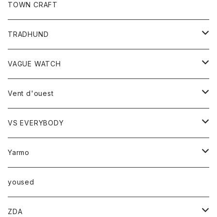
トップス
TOWN CRAFT
レディース
TRADHUND
カットソー
セーター
VAGUE WATCH
ベスト
時計
Vent d'ouest
ボトム
VS EVERYBODY
スカート
トップス
トップス
Yarmo
パンツ
ベスト
Ｔシャツ
アウター
yoused
コート
小物
ZDA