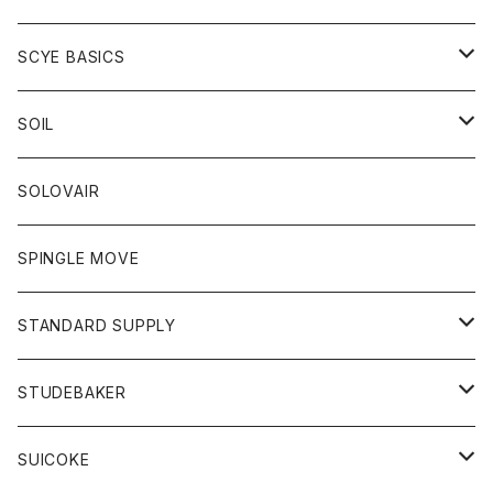
ベスト
Tシャツ
パーカー
靴
Tシャツ
アウター
SCYE BASICS
ロングスリーブＴシャツ
ボトム
カーディガン
トップス
グッズ
ボトム
SOIL
ワンピース
コート
Tシャツ
ネクタイ
ジーンズ
ボトム
アクセサリー
トップス
靴
SOLOVAIR
ジャケット
トレーナー
グローブ
チノパン
ショートパンツ
ポロシャツ
レディース
トップス
靴
ワンピース
SPINGLE MOVE
パーカー
パーカー
ストール
スカート
ベスト
スカート
カットソー
アクセサリー
ボトム
トップス
STANDARD SUPPLY
ロングスリーブTシャツ
パンツ
ジャケット
Tシャツ
カーディガン
バック
ショートパンツ
カットソー
レディース
ボトム
財布
STUDEBAKER
Tシャツ
パーカー
ジャケット
パンツ
カットソー
パンツ
バッグ
アクセサリー
SUICOKE