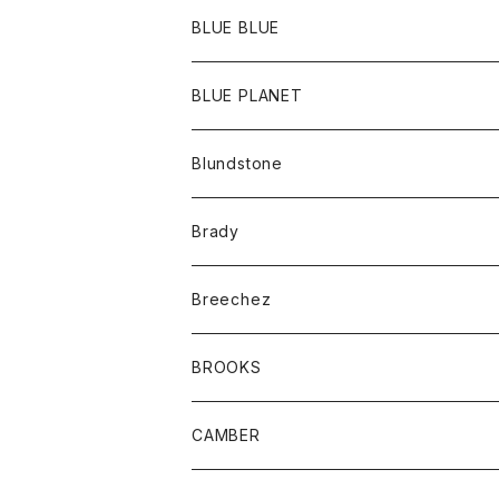
ポーチ
Ｔシャツ
ポトム
BLUE BLUE
パンツ
アウター
BLUE PLANET
カーディガン
アクセサリー
サングラス
Blundstone
コート
バッグ
キッズ
Brady
ジャケット
ベルト
Tシャツ
グッズ
Breechez
ダウンベスト
アンダーウェアー
トップス
シャツ
BROOKS
パーカー
カードホルダー
カーディガン
ボトム
グッズ
CAMBER
ブレザー
キーホルダー
ジャケット
オーバーオール
靴