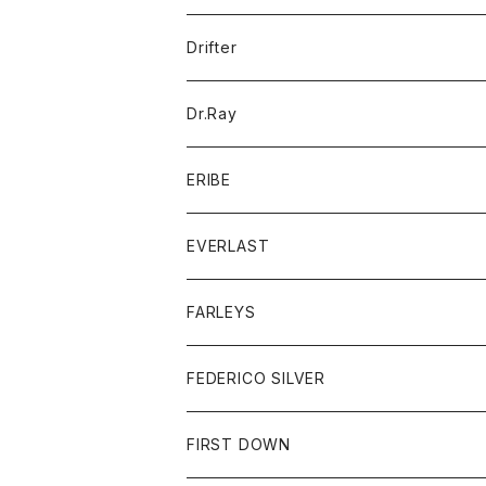
ポロシャツ
パーカー
コート
バッグ
アクセサリー
帽子
Drifter
ロングスリーブTシャツ
ワンピース
ジャケット
バッグ
キッズ
Dr.Ray
ボトム
ダウンジャケット
シャツ
グッズ
ERIBE
ジャケット
ダウンベスト
Tシャツ
帽子
トップス
ニット
EVERLAST
ベスト
ベスト
シャツ
ボトム
トップス
FARLEYS
フリース
セーター
ショートパンツ
ジャケット
レディース
ボトム
FEDERICO SILVER
Tシャツ
パンツ
スエットシャツ
コート
スエットパンツ
グッズ
アクセサリー
FIRST DOWN