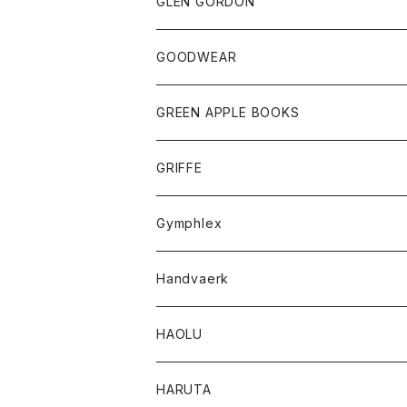
トップス
トップス
GLEN GORDON
チーフ
シャツ
Tシャツ
ボトム
グッズ
GOODWEAR
タンクトップ
ショートパンツ
手袋
レディース
トップス
GREEN APPLE BOOKS
Tシャツ
スカート
スカート
Tシャツ
GRIFFE
トレーナー
Tシャツ
Gymphlex
ロングスリーブTシャツ
アウター
Handvaerk
カーディガン
トップス
トップス
HAOLU
コート
シャツ
Tシャツ
レディース
HARUTA