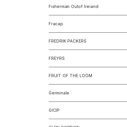
トレーナー
ロングスリーブTシャツ
ジャケット
帽子
Fisherman Outof Ireiand
ポロシャツ
シャツ
ニット
Fracap
ショートパンツ
グッズ
FREDRIK PACKERS
ダウンジャケット
靴
アクセサリー
FREYRS
ダウンベスト
バッグ
サングラス
FRUIT OF THE LOOM
Tシャツ
アウター
Germinale
ボトム
パーカー
グッズ
靴
GICIP
ネクタイ
サンダル