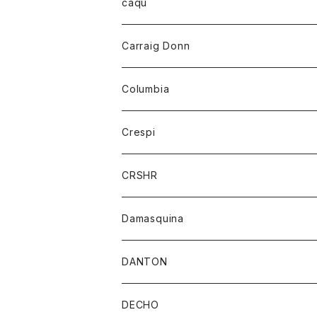
レディース
トップス
caqu
靴
シャツ
ショートパンツ
オーバーオール
ハーフスリーブTシャツ
Carraig Donn
財布
セーター
ジーンズ
カーディガン
ニット
Columbia
ストール/マフラー
タンクトップ
スカート
コート
アウター
Crespi
チーフ
Tシャツ
パンツ
シャツ
ジャケット
ジャケット
CRSHR
バンダナ
トレーナー
スカート
ワンピース
キャップ
Damasquina
ネクタイ
パーカー
チュニック
ブラウス
ウォレット
DANTON
帽子
ベスト
Tシャツ
カードケース
アウター
DECHO