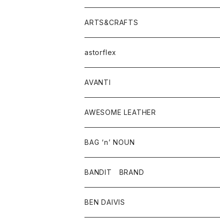
ニット・セーター
シャツ・ブラウス
パンツ
ワンピース・オールインワン
アウター
ARTS&CRAFTS
スウェット・パーカー
ニット・セーター
スカート
コート
バッグ
トップス
アクセサリー
astorflex
タンクトップ
パーカー・スウェット
ジャケット
ベスト
ウォレット
シューズ
ワンピース
グッズ
AVANTI
タンクトップ・キャミソール
シャツ
バッグ
靴
アクセサリー
ボトム
シャツ
AWESOME LEATHER
スカート
その他雑貨
グッズ
アウター
BAG ‘n’ NOUN
パンツ
靴
革ジャケット
アクセサリー
BANDIT BRAND
バッグ
トップス
BEN DAIVIS