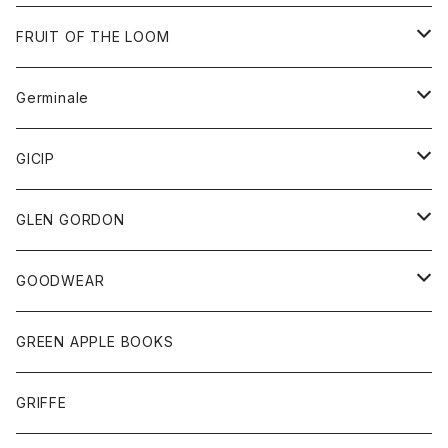
ダウンベスト
バッグ
サングラス
FRUIT OF THE LOOM
Tシャツ
アウター
Germinale
ボトム
パーカー
グッズ
靴
GICIP
ネクタイ
サンダル
トップス
トップス
GLEN GORDON
チーフ
シャツ
Tシャツ
ボトム
グッズ
GOODWEAR
タンクトップ
ショートパンツ
手袋
レディース
トップス
GREEN APPLE BOOKS
Tシャツ
スカート
スカート
Tシャツ
GRIFFE
トレーナー