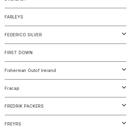
ベスト
ベスト
シャツ
ボトム
トップス
FARLEYS
フリース
セーター
ショートパンツ
ジャケット
レディース
ボトム
FEDERICO SILVER
Tシャツ
パンツ
スエットシャツ
コート
スエットパンツ
グッズ
アクセサリー
FIRST DOWN
トレーナー
ロングスリーブTシャツ
ジャケット
帽子
Fisherman Outof Ireiand
ポロシャツ
シャツ
ニット
Fracap
ショートパンツ
グッズ
FREDRIK PACKERS
ダウンジャケット
靴
アクセサリー
FREYRS