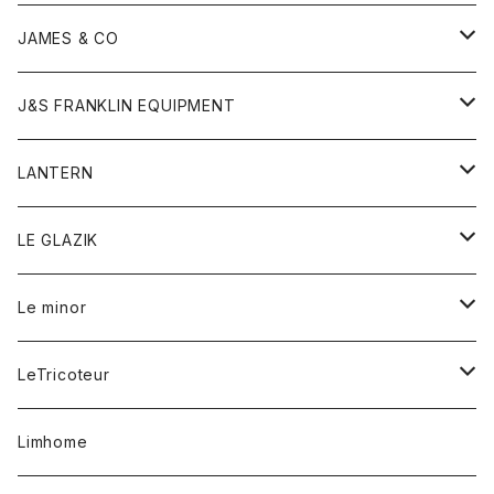
ダウンベスト
ネックレス
ジャケット
ロンパース
アンダーウェア
靴
トップス
トップス
キッズ
Tシャツ
JAMES & CO
パーカー
バッグ
ダウンベスト
靴
ストール
カーディガン
カットソー
トレーナー
ボトム
ボトム
トップス
帽子
ボトム
J&S FRANKLIN EQUIPMENT
ブレザー
ブレスレット
パーカー
グローブ
バンダナ
ジャケット
シャツ
オーバーオール
オーバーオール
Gジャケット
レディース
レディース
帽子
アウター
LANTERN
フリース
ベルト
ストール/マフラー
帽子
シャツ
セーター
ショートパンツ
ショートパンツ
スウェット
アウター
オーバーオール
ワンピース
アウター
LE GLAZIK
マフラー
バック
スウェットシャツ
Tシャツ
ジーンズ
スカート
カーディガン
シャツ
ワンピース
Tシャツ
レディース
Le minor
リング
帽子
ストレッチフライス
トレーナー
スウェットパンツ
パンツ
コート
コート
ボトム
LeTricoteur
バンダナ
セーター
ベスト
スカート
シャツ
シャツ
スカート
レディース
カーディガン
Limhome
タンクトップ
パンツ
スウェット