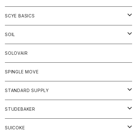
ベスト
Tシャツ
パーカー
靴
Tシャツ
アウター
SCYE BASICS
ロングスリーブＴシャツ
ボトム
カーディガン
トップス
グッズ
ボトム
SOIL
ワンピース
コート
Tシャツ
ネクタイ
ジーンズ
ボトム
アクセサリー
トップス
靴
SOLOVAIR
ジャケット
トレーナー
グローブ
チノパン
ショートパンツ
ポロシャツ
レディース
トップス
靴
ワンピース
SPINGLE MOVE
パーカー
パーカー
ストール
スカート
ベスト
スカート
カットソー
アクセサリー
ボトム
トップス
STANDARD SUPPLY
ロングスリーブTシャツ
パンツ
ジャケット
Tシャツ
カーディガン
バック
ショートパンツ
カットソー
レディース
ボトム
財布
STUDEBAKER
Tシャツ
パーカー
ジャケット
パンツ
カットソー
パンツ
バッグ
アクセサリー
SUICOKE