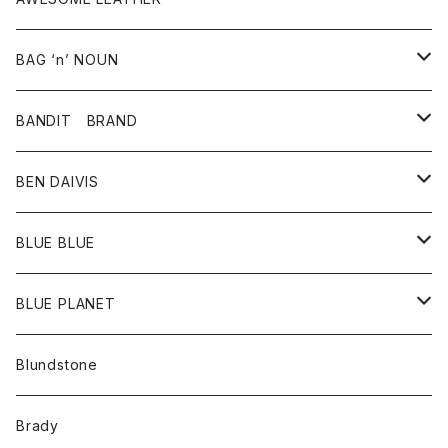
スカート
その他雑貨
グッズ
アウター
BAG ‘n’ NOUN
パンツ
靴
革ジャケット
アクセサリー
BANDIT BRAND
バッグ
トップス
BEN DAIVIS
ポーチ
Ｔシャツ
ポトム
BLUE BLUE
パンツ
アウター
BLUE PLANET
カーディガン
アクセサリー
サングラス
Blundstone
コート
バッグ
キッズ
Brady