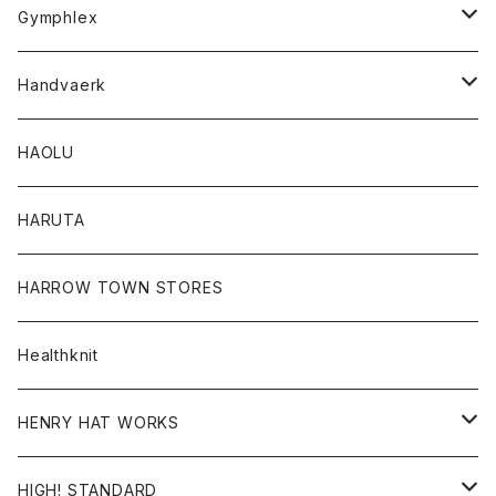
Tシャツ
Gymphlex
ロングスリーブTシャツ
アウター
Handvaerk
カーディガン
トップス
トップス
HAOLU
コート
シャツ
Tシャツ
レディース
HARUTA
ダウンジャケツト
スウェット
ロンTEE
カーディガン
ボトム
HARROW TOWN STORES
ダウンベスト
ダウンベスト
スエット
コート
パンツ
Healthknit
ジャケット
Ｔシャツ
Ｔシャツ
HENRY HAT WORKS
ワンピース
帽子
HIGH! STANDARD