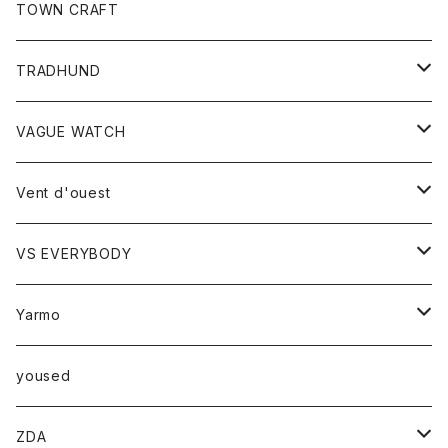
トップス
TOWN CRAFT
レディース
TRADHUND
カットソー
セーター
VAGUE WATCH
ベスト
時計
Vent d'ouest
ボトム
VS EVERYBODY
スカート
トップス
トップス
Yarmo
パンツ
ベスト
Ｔシャツ
アウター
yoused
コート
小物
ZDA