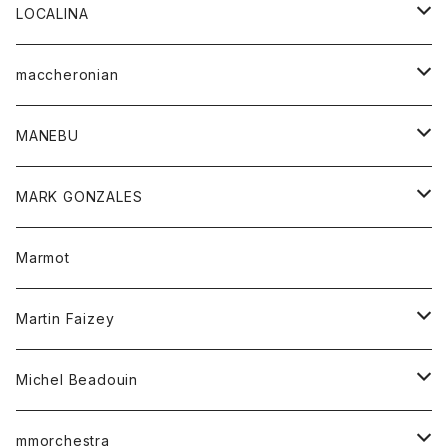
ジャケット
パンツ
アウター
トップス
LOCALINA
Tシャツ
スカート
スカート
カットソー
シャツ
ロングスリーブテーシャツ
maccheronian
トレーナー
セーター
ニット
シャツ
靴
MANEBU
パーカー
チュニック
ボトム
スカート
靴
MARK GONZALES
ハーフスリーブTシャツ
Tシャツ
ワンピース
ボトム
トップス
Marmot
ブラウス
ボトム
Tシャツ
ワンピース
Tシャツ
Martin Faizey
ベスト
ワンピース
ベルト
Michel Beadouin
ポロシャツ
トップス
mmorchestra
ロングスリーブTシャツ