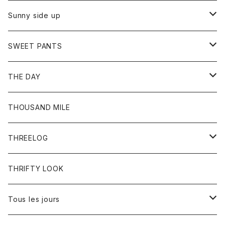
シャツ
カーディガン
オーバーオール
ブレスレット
ブーツ
Sunny side up
セーター
グローブ
リング
サンダル
アウター
SWEET PANTS
Tシャツ
Tシャツ
Ｇジャン
ボトム
ボトム
THE DAY
シャツ
ジーンズ
ショートパンツ
トップス
THOUSAND MILE
ボトム
Tシャツ
THREELOG
ワンピース
トップス
THRIFTY LOOK
コート
Tシャツ
Tous les jours