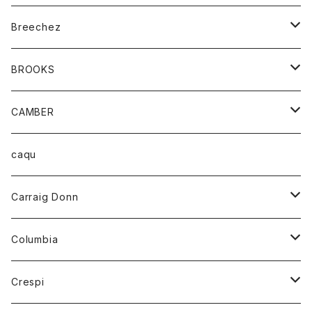
ジャケット
ベルト
Tシャツ
グッズ
Breechez
ダウンベスト
アンダーウェアー
トップス
シャツ
BROOKS
パーカー
カードホルダー
カーディガン
ボトム
グッズ
CAMBER
ブレザー
キーホルダー
ジャケット
オーバーオール
靴
レディース
トップス
caqu
靴
シャツ
ショートパンツ
オーバーオール
ハーフスリーブTシャツ
Carraig Donn
財布
セーター
ジーンズ
カーディガン
ニット
Columbia
ストール/マフラー
タンクトップ
スカート
コート
アウター
Crespi
チーフ
Tシャツ
パンツ