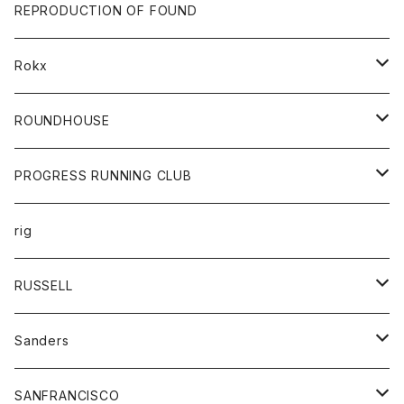
帽子
靴
トップス
財布
パンツ
REPRODUCTION OF FOUND
ロングスリーブカットソー
バック
カットソー
ショートパンツ
ボトムス
バック
Rokx
帽子
カーディガン
ショートパンツ
レディース
ボトム
ROUNDHOUSE
シャツ
パンツ
カットソー
エプロン
PROGRESS RUNNING CLUB
セーター
コート
キッズ
トップス
rig
Tシャツ
ジャケット
オーバーオール
Tシャツ
ボトム
グッズ
RUSSELL
トレーナー
シャツ
ペインターパンツ
帽子
アウター
Sanders
ニット
セーター
コート
スカート
グッズ
SANFRANCISCO