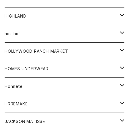
アウター
HIGHLAND
ジャケット
トップス
帽子
hint hint
シャツ
ボトム
ストール
HOLLYWOOD RANCH MARKET
カーディガン
グッズ
アウター
HOMES UNDERWEAR
Tシャツ
帽子
カーディガン
アクセサリー
アウター
Honnete
コート
ウォレット
カーディガン
キッズ
キッズ
ブラウス
HRREMAKE
ジャケット
ストール
コート
Tシャツ
Tシャツ
グッズ
グッズ
ワンピース
バック
JACKSON MATISSE