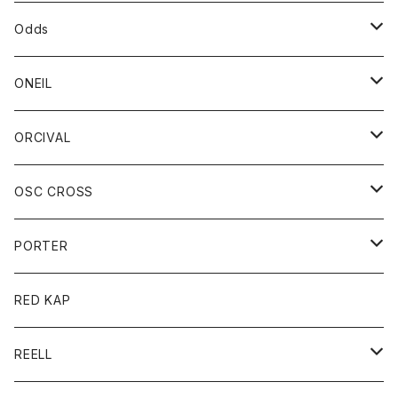
パーカー
パーカー
バック
ベルト
シャツ
ストール/マフラー
スエット
ショートパンツ
シャツ
レディース
ボトム
ボトム
Odds
ベスト
帽子
Tシャツ
帽子
フーディ
パンツ
シャツジャケット
シャツ
ショートパンツ
ショートパンツ
レディース
帽子
ONEIL
トレーナー
セーター
Tシャツ
ジーンズ
パンツ
ボトム
スカート
ORCIVAL
ベスト
Tシャツ
ボトム
パンツ
アウター
OSC CROSS
トレーナー
コート
アクセサリー
ダウンジャケット
PORTER
ベスト
ジャケット
バッグ
キッズ
カードホルダー
RED KAP
ロングスリーブＴシャツ
ダウンベスト
Tシャツ
グッズ
キーホルダー
REELL
パーカー