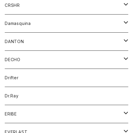
シャツ
ジャケット
ジャケット
CRSHR
バンダナ
トレーナー
スカート
ワンピース
キャップ
Damasquina
ネクタイ
パーカー
チュニック
ブラウス
ウォレット
DANTON
帽子
ベスト
Tシャツ
カードケース
アウター
DECHO
ポロシャツ
パーカー
コート
バッグ
アクセサリー
帽子
Drifter
ロングスリーブTシャツ
ワンピース
ジャケット
バッグ
キッズ
Dr.Ray
ボトム
ダウンジャケット
シャツ
グッズ
ERIBE
ジャケット
ダウンベスト
Tシャツ
帽子
トップス
ニット
EVERLAST