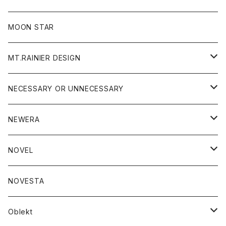
ジャケット
フリース
パンツ
帽子
MOON STAR
ニット
MT.RAINIER DESIGN
ブラウス
アウター
NECESSARY OR UNNECESSARY
コート
アクセサリー
アウター
NEWERA
ジャケット
バッグ
コート
グッズ
アクセサリー
帽子
NOVEL
ダウンジャケット
ジャケット
ウォレット
バッグ
トップス
グッズ
トップス
NOVESTA
ダウンベスト
ダウン
靴
ブレスレット
ジャケット
靴
カットソー
ボトム
トップス
ボトム
Oblekt