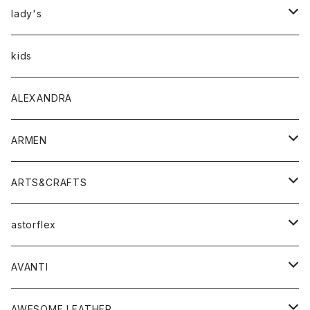
アウター
lady's
トップス
アウター
kids
Tシャツ
ボトムス
トップス
ALEXANDRA
シャツ
Tシャツ・カットソー
ボトムス
ARMEN
ニット・セーター
シャツ・ブラウス
パンツ
ワンピース・オールインワン
アウター
ARTS&CRAFTS
スウェット・パーカー
ニット・セーター
スカート
コート
バッグ
トップス
アクセサリー
astorflex
タンクトップ
パーカー・スウェット
ジャケット
ベスト
ウォレット
シューズ
ワンピース
グッズ
AVANTI
タンクトップ・キャミソール
シャツ
バッグ
靴
アクセサリー
ボトム
シャツ
AWESOME LEATHER