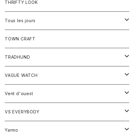
トップス
THRIFTY LOOK
コート
Tシャツ
Tous les jours
トップス
TOWN CRAFT
レディース
TRADHUND
カットソー
セーター
VAGUE WATCH
ベスト
時計
Vent d'ouest
ボトム
VS EVERYBODY
スカート
トップス
トップス
Yarmo