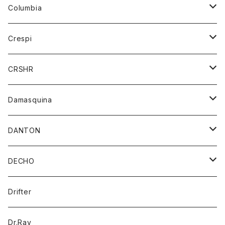
ジーンズ
カーディガン
ニット
Columbia
ストール/マフラー
タンクトップ
スカート
コート
アウター
Crespi
チーフ
Tシャツ
パンツ
シャツ
ジャケット
ジャケット
CRSHR
バンダナ
トレーナー
スカート
ワンピース
キャップ
Damasquina
ネクタイ
パーカー
チュニック
ブラウス
ウォレット
DANTON
帽子
ベスト
Tシャツ
カードケース
アウター
DECHO
ポロシャツ
パーカー
コート
バッグ
アクセサリー
帽子
Drifter
ロングスリーブTシャツ
ワンピース
ジャケット
バッグ
キッズ
Dr.Ray