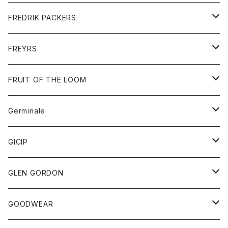
ショートパンツ
グッズ
FREDRIK PACKERS
ダウンジャケット
靴
アクセサリー
FREYRS
ダウンベスト
バッグ
サングラス
FRUIT OF THE LOOM
Tシャツ
アウター
Germinale
ボトム
パーカー
グッズ
靴
GICIP
ネクタイ
サンダル
トップス
トップス
GLEN GORDON
チーフ
シャツ
Tシャツ
ボトム
グッズ
GOODWEAR