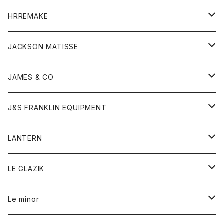
コート
ウォレット
カーディガン
キッズ
キッズ
ブラウス
HRREMAKE
ジャケット
ストール
コート
Tシャツ
Tシャツ
グッズ
グッズ
ワンピース
バック
JACKSON MATISSE
ダウンベスト
ネックレス
ジャケット
ロンパース
アンダーウェア
靴
トップス
トップス
キッズ
Tシャツ
JAMES & CO
パーカー
バッグ
ダウンベスト
靴
ストール
カーディガン
カットソー
トレーナー
ボトム
ボトム
トップス
帽子
ボトム
J&S FRANKLIN EQUIPMENT
ブレザー
ブレスレット
パーカー
グローブ
バンダナ
ジャケット
シャツ
オーバーオール
オーバーオール
Gジャケット
レディース
レディース
帽子
アウター
LANTERN
フリース
ベルト
ストール/マフラー
帽子
シャツ
セーター
ショートパンツ
ショートパンツ
スウェット
アウター
オーバーオール
ワンピース
アウター
LE GLAZIK
マフラー
バック
スウェットシャツ
Tシャツ
ジーンズ
スカート
カーディガン
シャツ
ワンピース
Tシャツ
レディース
Le minor
リング
帽子
ストレッチフライス
トレーナー
スウェットパンツ
パンツ
コート