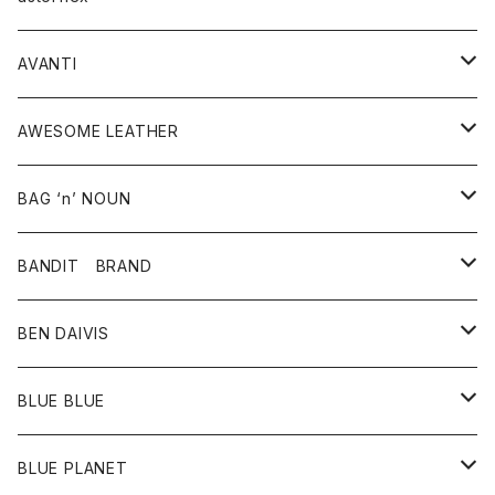
タンクトップ
パーカー・スウェット
ジャケット
ベスト
ウォレット
シューズ
ワンピース
グッズ
AVANTI
タンクトップ・キャミソール
シャツ
バッグ
靴
アクセサリー
ボトム
シャツ
AWESOME LEATHER
スカート
その他雑貨
グッズ
アウター
BAG ‘n’ NOUN
パンツ
靴
革ジャケット
アクセサリー
BANDIT BRAND
バッグ
トップス
BEN DAIVIS
ポーチ
Ｔシャツ
ポトム
BLUE BLUE
パンツ
アウター
BLUE PLANET