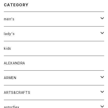
CATEGORY
men's
アウター
lady's
トップス
アウター
kids
Tシャツ
ボトムス
トップス
ALEXANDRA
シャツ
Tシャツ・カットソー
ボトムス
ARMEN
ニット・セーター
シャツ・ブラウス
パンツ
ワンピース・オールインワン
アウター
ARTS&CRAFTS
スウェット・パーカー
ニット・セーター
スカート
コート
バッグ
トップス
アクセサリー
astorflex