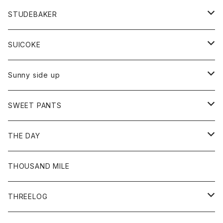
ロングスリーブTシャツ
パンツ
ジャケット
Tシャツ
カーディガン
バック
ショートパンツ
カットソー
レディース
ボトム
財布
STUDEBAKER
Tシャツ
パーカー
ジャケット
パンツ
カットソー
パンツ
バッグ
アクセサリー
SUICOKE
シャツ
カーディガン
オーバーオール
ブレスレット
ブーツ
Sunny side up
セーター
グローブ
リング
サンダル
アウター
SWEET PANTS
Tシャツ
Tシャツ
Ｇジャン
ボトム
ボトム
THE DAY
シャツ
ジーンズ
ショートパンツ
トップス
THOUSAND MILE
ボトム
Tシャツ
THREELOG
ワンピース