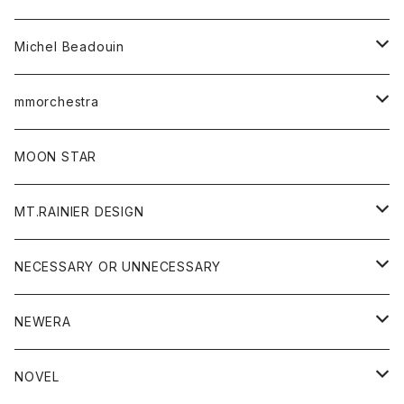
ワンピース
ベルト
Michel Beadouin
ポロシャツ
トップス
mmorchestra
ロングスリーブTシャツ
ジャケット
フリース
パンツ
帽子
MOON STAR
ニット
MT.RAINIER DESIGN
ブラウス
アウター
NECESSARY OR UNNECESSARY
コート
アクセサリー
アウター
NEWERA
ジャケット
バッグ
コート
グッズ
アクセサリー
帽子
NOVEL