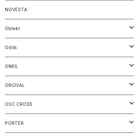
ダウンジャケット
ジャケット
ウォレット
バッグ
トップス
グッズ
トップス
NOVESTA
ダウンベスト
ダウン
靴
ブレスレット
ジャケット
靴
カットソー
ボトム
トップス
ボトム
Oblekt
パーカー
パーカー
バック
ベルト
シャツ
ストール/マフラー
スエット
ショートパンツ
シャツ
レディース
ボトム
ボトム
Odds
ベスト
帽子
Tシャツ
帽子
フーディ
パンツ
シャツジャケット
シャツ
ショートパンツ
ショートパンツ
レディース
帽子
ONEIL
トレーナー
セーター
Tシャツ
ジーンズ
パンツ
ボトム
スカート
ORCIVAL
ベスト
Tシャツ
ボトム
パンツ
アウター
OSC CROSS
トレーナー
コート
アクセサリー
ダウンジャケット
PORTER
ベスト