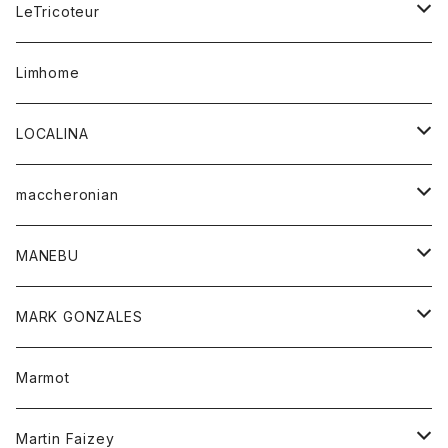
コート
ボトム
LeTricoteur
バンダナ
セーター
ベスト
スカート
シャツ
シャツ
スカート
レディース
カーディガン
Limhome
タンクトップ
パンツ
スウェット
ジャケット
パンツ
アウター
トップス
LOCALINA
Tシャツ
スカート
スカート
カットソー
シャツ
ロングスリーブテーシャツ
maccheronian
トレーナー
セーター
ニット
シャツ
靴
MANEBU
パーカー
チュニック
ボトム
スカート
靴
MARK GONZALES
ハーフスリーブTシャツ
Tシャツ
ワンピース
ボトム
トップス
Marmot
ブラウス
ボトム
Tシャツ
ワンピース
Tシャツ
Martin Faizey
ベスト