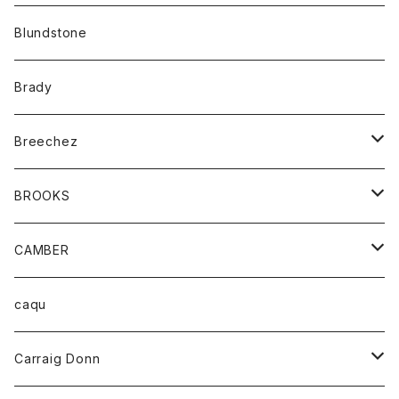
カーディガン
アクセサリー
サングラス
Blundstone
コート
バッグ
キッズ
Brady
ジャケット
ベルト
Tシャツ
グッズ
Breechez
ダウンベスト
アンダーウェアー
トップス
シャツ
BROOKS
パーカー
カードホルダー
カーディガン
ボトム
グッズ
CAMBER
ブレザー
キーホルダー
ジャケット
オーバーオール
靴
レディース
トップス
caqu
靴
シャツ
ショートパンツ
オーバーオール
ハーフスリーブTシャツ
Carraig Donn
財布
セーター