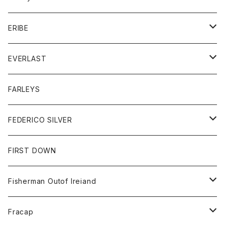
ボトム
ダウンジャケット
シャツ
グッズ
ERIBE
ジャケット
ダウンベスト
Tシャツ
帽子
トップス
ニット
EVERLAST
ベスト
ベスト
シャツ
ボトム
トップス
FARLEYS
フリース
セーター
ショートパンツ
ジャケット
レディース
ボトム
FEDERICO SILVER
Tシャツ
パンツ
スエットシャツ
コート
スエットパンツ
グッズ
アクセサリー
FIRST DOWN
トレーナー
ロングスリーブTシャツ
ジャケット
帽子
Fisherman Outof Ireiand
ポロシャツ
シャツ
ニット
Fracap