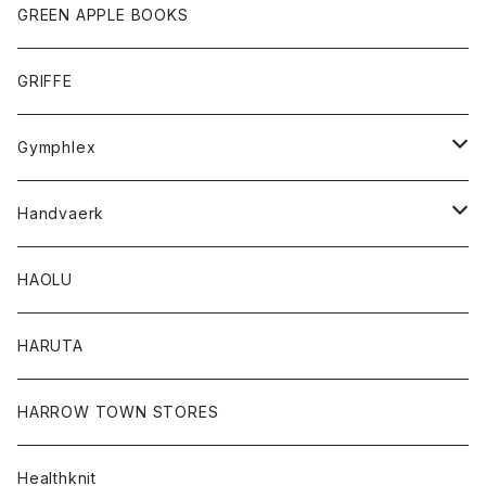
タンクトップ
ショートパンツ
手袋
レディース
トップス
GREEN APPLE BOOKS
Tシャツ
スカート
スカート
Tシャツ
GRIFFE
トレーナー
Tシャツ
Gymphlex
ロングスリーブTシャツ
アウター
Handvaerk
カーディガン
トップス
トップス
HAOLU
コート
シャツ
Tシャツ
レディース
HARUTA
ダウンジャケツト
スウェット
ロンTEE
カーディガン
ボトム
HARROW TOWN STORES
ダウンベスト
ダウンベスト
スエット
コート
パンツ
Healthknit