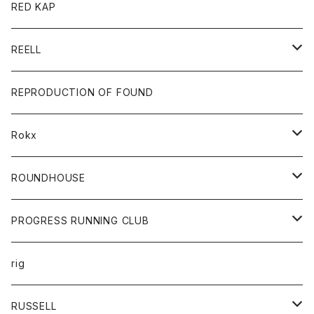
ジャケット
バッグ
キッズ
カードホルダー
RED KAP
ロングスリーブＴシャツ
ダウンベスト
Tシャツ
グッズ
キーホルダー
REELL
パーカー
帽子
靴
トップス
財布
パンツ
REPRODUCTION OF FOUND
ロングスリーブカットソー
バック
カットソー
ショートパンツ
ボトムス
バック
Rokx
帽子
カーディガン
ショートパンツ
レディース
ボトム
ROUNDHOUSE
シャツ
パンツ
カットソー
エプロン
PROGRESS RUNNING CLUB
セーター
コート
キッズ
トップス
rig
Tシャツ
ジャケット
オーバーオール
Tシャツ
ボトム
グッズ
RUSSELL