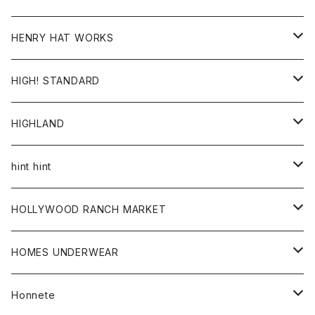
ジャケット
Ｔシャツ
Ｔシャツ
HENRY HAT WORKS
ワンピース
帽子
HIGH! STANDARD
アウター
HIGHLAND
ジャケット
トップス
帽子
hint hint
シャツ
ボトム
ストール
HOLLYWOOD RANCH MARKET
カーディガン
グッズ
アウター
HOMES UNDERWEAR
Tシャツ
帽子
カーディガン
アクセサリー
アウター
Honnete