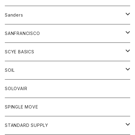
トレーナー
シャツ
ペインターパンツ
帽子
アウター
Sanders
ニット
セーター
コート
スカート
グッズ
SANFRANCISCO
ベスト
Tシャツ
パーカー
靴
Tシャツ
アウター
SCYE BASICS
ロングスリーブＴシャツ
ボトム
カーディガン
トップス
グッズ
ボトム
SOIL
ワンピース
コート
Tシャツ
ネクタイ
ジーンズ
ボトム
アクセサリー
トップス
靴
SOLOVAIR
ジャケット
トレーナー
グローブ
チノパン
ショートパンツ
ポロシャツ
レディース
トップス
靴
ワンピース
SPINGLE MOVE
パーカー
パーカー
ストール
スカート
ベスト
スカート
カットソー
アクセサリー
ボトム
トップス
STANDARD SUPPLY