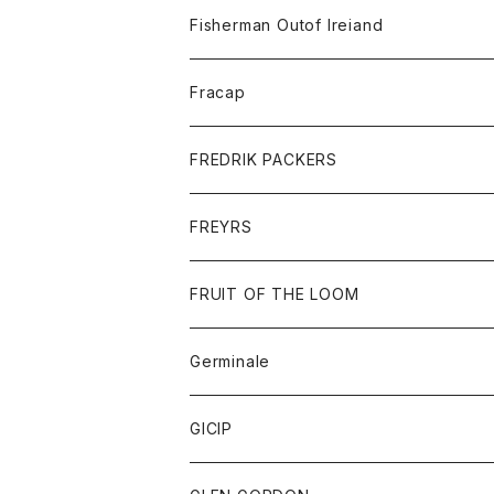
トレーナー
ロングスリーブTシャツ
ジャケット
帽子
Fisherman Outof Ireiand
ポロシャツ
シャツ
ニット
Fracap
ショートパンツ
グッズ
FREDRIK PACKERS
ダウンジャケット
靴
アクセサリー
FREYRS
ダウンベスト
バッグ
サングラス
FRUIT OF THE LOOM
Tシャツ
アウター
Germinale
ボトム
パーカー
グッズ
靴
GICIP
ネクタイ
サンダル