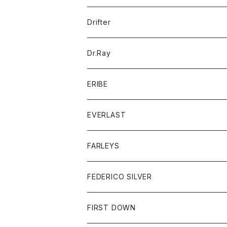
ポロシャツ
パーカー
コート
バッグ
アクセサリー
帽子
Drifter
ロングスリーブTシャツ
ワンピース
ジャケット
バッグ
キッズ
Dr.Ray
ボトム
ダウンジャケット
シャツ
グッズ
ERIBE
ジャケット
ダウンベスト
Tシャツ
帽子
トップス
ニット
EVERLAST
ベスト
ベスト
シャツ
ボトム
トップス
FARLEYS
フリース
セーター
ショートパンツ
ジャケット
レディース
ボトム
FEDERICO SILVER
Tシャツ
パンツ
スエットシャツ
コート
スエットパンツ
グッズ
アクセサリー
FIRST DOWN