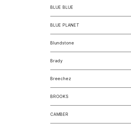
ポーチ
Ｔシャツ
ポトム
BLUE BLUE
パンツ
アウター
BLUE PLANET
カーディガン
アクセサリー
サングラス
Blundstone
コート
バッグ
キッズ
Brady
ジャケット
ベルト
Tシャツ
グッズ
Breechez
ダウンベスト
アンダーウェアー
トップス
シャツ
BROOKS
パーカー
カードホルダー
カーディガン
ボトム
グッズ
CAMBER
ブレザー
キーホルダー
ジャケット
オーバーオール
靴