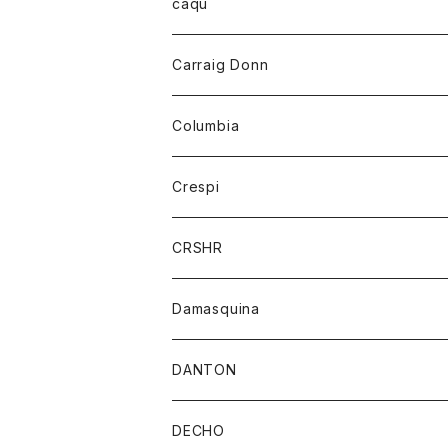
レディース
トップス
caqu
靴
シャツ
ショートパンツ
オーバーオール
ハーフスリーブTシャツ
Carraig Donn
財布
セーター
ジーンズ
カーディガン
ニット
Columbia
ストール/マフラー
タンクトップ
スカート
コート
アウター
Crespi
チーフ
Tシャツ
パンツ
シャツ
ジャケット
ジャケット
CRSHR
バンダナ
トレーナー
スカート
ワンピース
キャップ
Damasquina
ネクタイ
パーカー
チュニック
ブラウス
ウォレット
DANTON
帽子
ベスト
Tシャツ
カードケース
アウター
DECHO