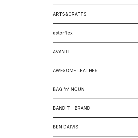
ニット・セーター
シャツ・ブラウス
パンツ
ワンピース・オールインワン
アウター
ARTS&CRAFTS
スウェット・パーカー
ニット・セーター
スカート
コート
バッグ
トップス
アクセサリー
astorflex
タンクトップ
パーカー・スウェット
ジャケット
ベスト
ウォレット
シューズ
ワンピース
グッズ
AVANTI
タンクトップ・キャミソール
シャツ
バッグ
靴
アクセサリー
ボトム
シャツ
AWESOME LEATHER
スカート
その他雑貨
グッズ
アウター
BAG ‘n’ NOUN
パンツ
靴
革ジャケット
アクセサリー
BANDIT BRAND
バッグ
トップス
BEN DAIVIS