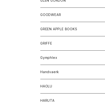
トップス
トップス
GLEN GORDON
チーフ
シャツ
Tシャツ
ボトム
グッズ
GOODWEAR
タンクトップ
ショートパンツ
手袋
レディース
トップス
GREEN APPLE BOOKS
Tシャツ
スカート
スカート
Tシャツ
GRIFFE
トレーナー
Tシャツ
Gymphlex
ロングスリーブTシャツ
アウター
Handvaerk
カーディガン
トップス
トップス
HAOLU
コート
シャツ
Tシャツ
レディース
HARUTA