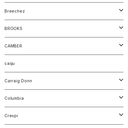
ジャケット
ベルト
Tシャツ
グッズ
Breechez
ダウンベスト
アンダーウェアー
トップス
シャツ
BROOKS
パーカー
カードホルダー
カーディガン
ボトム
グッズ
CAMBER
ブレザー
キーホルダー
ジャケット
オーバーオール
靴
レディース
トップス
caqu
靴
シャツ
ショートパンツ
オーバーオール
ハーフスリーブTシャツ
Carraig Donn
財布
セーター
ジーンズ
カーディガン
ニット
Columbia
ストール/マフラー
タンクトップ
スカート
コート
アウター
Crespi
チーフ
Tシャツ
パンツ