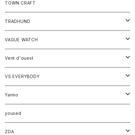
トップス
TOWN CRAFT
レディース
TRADHUND
カットソー
セーター
VAGUE WATCH
ベスト
時計
Vent d'ouest
ボトム
VS EVERYBODY
スカート
トップス
トップス
Yarmo
パンツ
ベスト
Ｔシャツ
アウター
yoused
コート
小物
ZDA