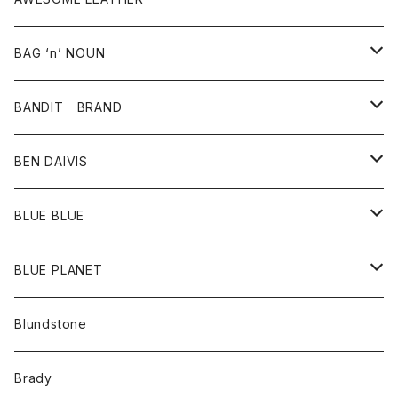
スカート
その他雑貨
グッズ
アウター
BAG ‘n’ NOUN
パンツ
靴
革ジャケット
アクセサリー
BANDIT BRAND
バッグ
トップス
BEN DAIVIS
ポーチ
Ｔシャツ
ポトム
BLUE BLUE
パンツ
アウター
BLUE PLANET
カーディガン
アクセサリー
サングラス
Blundstone
コート
バッグ
キッズ
Brady