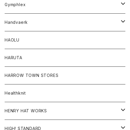
Tシャツ
Gymphlex
ロングスリーブTシャツ
アウター
Handvaerk
カーディガン
トップス
トップス
HAOLU
コート
シャツ
Tシャツ
レディース
HARUTA
ダウンジャケツト
スウェット
ロンTEE
カーディガン
ボトム
HARROW TOWN STORES
ダウンベスト
ダウンベスト
スエット
コート
パンツ
Healthknit
ジャケット
Ｔシャツ
Ｔシャツ
HENRY HAT WORKS
ワンピース
帽子
HIGH! STANDARD