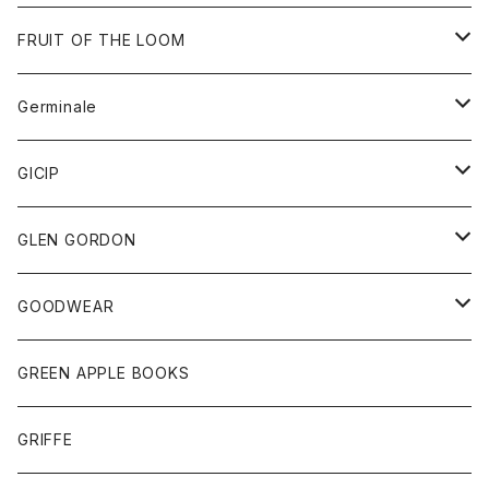
ダウンベスト
バッグ
サングラス
FRUIT OF THE LOOM
Tシャツ
アウター
Germinale
ボトム
パーカー
グッズ
靴
GICIP
ネクタイ
サンダル
トップス
トップス
GLEN GORDON
チーフ
シャツ
Tシャツ
ボトム
グッズ
GOODWEAR
タンクトップ
ショートパンツ
手袋
レディース
トップス
GREEN APPLE BOOKS
Tシャツ
スカート
スカート
Tシャツ
GRIFFE
トレーナー