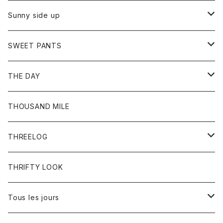
シャツ
カーディガン
オーバーオール
ブレスレット
ブーツ
Sunny side up
セーター
グローブ
リング
サンダル
アウター
SWEET PANTS
Tシャツ
Tシャツ
Ｇジャン
ボトム
ボトム
THE DAY
シャツ
ジーンズ
ショートパンツ
トップス
THOUSAND MILE
ボトム
Tシャツ
THREELOG
ワンピース
トップス
THRIFTY LOOK
コート
Tシャツ
Tous les jours