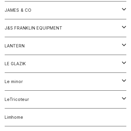
ダウンベスト
ネックレス
ジャケット
ロンパース
アンダーウェア
靴
トップス
トップス
キッズ
Tシャツ
JAMES & CO
パーカー
バッグ
ダウンベスト
靴
ストール
カーディガン
カットソー
トレーナー
ボトム
ボトム
トップス
帽子
ボトム
J&S FRANKLIN EQUIPMENT
ブレザー
ブレスレット
パーカー
グローブ
バンダナ
ジャケット
シャツ
オーバーオール
オーバーオール
Gジャケット
レディース
レディース
帽子
アウター
LANTERN
フリース
ベルト
ストール/マフラー
帽子
シャツ
セーター
ショートパンツ
ショートパンツ
スウェット
アウター
オーバーオール
ワンピース
アウター
LE GLAZIK
マフラー
バック
スウェットシャツ
Tシャツ
ジーンズ
スカート
カーディガン
シャツ
ワンピース
Tシャツ
レディース
Le minor
リング
帽子
ストレッチフライス
トレーナー
スウェットパンツ
パンツ
コート
コート
ボトム
LeTricoteur
バンダナ
セーター
ベスト
スカート
シャツ
シャツ
スカート
レディース
カーディガン
Limhome
タンクトップ
パンツ
スウェット