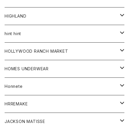
アウター
HIGHLAND
ジャケット
トップス
帽子
hint hint
シャツ
ボトム
ストール
HOLLYWOOD RANCH MARKET
カーディガン
グッズ
アウター
HOMES UNDERWEAR
Tシャツ
帽子
カーディガン
アクセサリー
アウター
Honnete
コート
ウォレット
カーディガン
キッズ
キッズ
ブラウス
HRREMAKE
ジャケット
ストール
コート
Tシャツ
Tシャツ
グッズ
グッズ
ワンピース
バック
JACKSON MATISSE