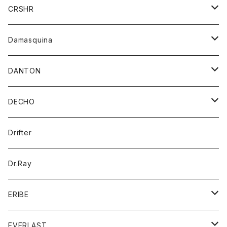
シャツ
ジャケット
ジャケット
CRSHR
バンダナ
トレーナー
スカート
ワンピース
キャップ
Damasquina
ネクタイ
パーカー
チュニック
ブラウス
ウォレット
DANTON
帽子
ベスト
Tシャツ
カードケース
アウター
DECHO
ポロシャツ
パーカー
コート
バッグ
アクセサリー
帽子
Drifter
ロングスリーブTシャツ
ワンピース
ジャケット
バッグ
キッズ
Dr.Ray
ボトム
ダウンジャケット
シャツ
グッズ
ERIBE
ジャケット
ダウンベスト
Tシャツ
帽子
トップス
ニット
EVERLAST