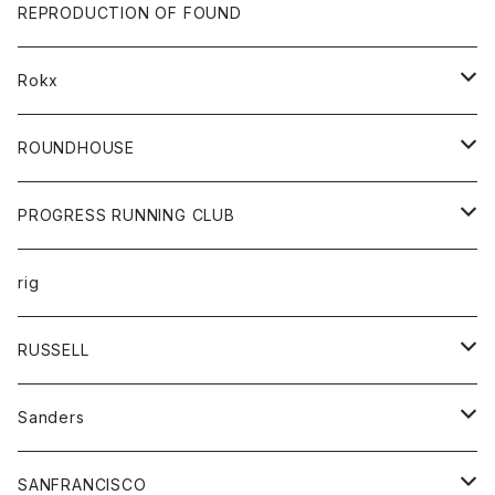
帽子
靴
トップス
財布
パンツ
REPRODUCTION OF FOUND
ロングスリーブカットソー
バック
カットソー
ショートパンツ
ボトムス
バック
Rokx
帽子
カーディガン
ショートパンツ
レディース
ボトム
ROUNDHOUSE
シャツ
パンツ
カットソー
エプロン
PROGRESS RUNNING CLUB
セーター
コート
キッズ
トップス
rig
Tシャツ
ジャケット
オーバーオール
Tシャツ
ボトム
グッズ
RUSSELL
トレーナー
シャツ
ペインターパンツ
帽子
アウター
Sanders
ニット
セーター
コート
スカート
グッズ
SANFRANCISCO