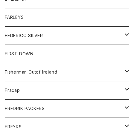
ベスト
ベスト
シャツ
ボトム
トップス
FARLEYS
フリース
セーター
ショートパンツ
ジャケット
レディース
ボトム
FEDERICO SILVER
Tシャツ
パンツ
スエットシャツ
コート
スエットパンツ
グッズ
アクセサリー
FIRST DOWN
トレーナー
ロングスリーブTシャツ
ジャケット
帽子
Fisherman Outof Ireiand
ポロシャツ
シャツ
ニット
Fracap
ショートパンツ
グッズ
FREDRIK PACKERS
ダウンジャケット
靴
アクセサリー
FREYRS