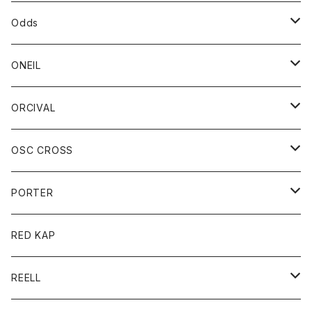
パーカー
パーカー
バック
ベルト
シャツ
ストール/マフラー
スエット
ショートパンツ
シャツ
レディース
ボトム
ボトム
Odds
ベスト
帽子
Tシャツ
帽子
フーディ
パンツ
シャツジャケット
シャツ
ショートパンツ
ショートパンツ
レディース
帽子
ONEIL
トレーナー
セーター
Tシャツ
ジーンズ
パンツ
ボトム
スカート
ORCIVAL
ベスト
Tシャツ
ボトム
パンツ
アウター
OSC CROSS
トレーナー
コート
アクセサリー
ダウンジャケット
PORTER
ベスト
ジャケット
バッグ
キッズ
カードホルダー
RED KAP
ロングスリーブＴシャツ
ダウンベスト
Tシャツ
グッズ
キーホルダー
REELL
パーカー