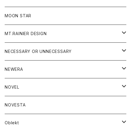
ジャケット
フリース
パンツ
帽子
MOON STAR
ニット
MT.RAINIER DESIGN
ブラウス
アウター
NECESSARY OR UNNECESSARY
コート
アクセサリー
アウター
NEWERA
ジャケット
バッグ
コート
グッズ
アクセサリー
帽子
NOVEL
ダウンジャケット
ジャケット
ウォレット
バッグ
トップス
グッズ
トップス
NOVESTA
ダウンベスト
ダウン
靴
ブレスレット
ジャケット
靴
カットソー
ボトム
トップス
ボトム
Oblekt