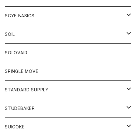
ベスト
Tシャツ
パーカー
靴
Tシャツ
アウター
SCYE BASICS
ロングスリーブＴシャツ
ボトム
カーディガン
トップス
グッズ
ボトム
SOIL
ワンピース
コート
Tシャツ
ネクタイ
ジーンズ
ボトム
アクセサリー
トップス
靴
SOLOVAIR
ジャケット
トレーナー
グローブ
チノパン
ショートパンツ
ポロシャツ
レディース
トップス
靴
ワンピース
SPINGLE MOVE
パーカー
パーカー
ストール
スカート
ベスト
スカート
カットソー
アクセサリー
ボトム
トップス
STANDARD SUPPLY
ロングスリーブTシャツ
パンツ
ジャケット
Tシャツ
カーディガン
バック
ショートパンツ
カットソー
レディース
ボトム
財布
STUDEBAKER
Tシャツ
パーカー
ジャケット
パンツ
カットソー
パンツ
バッグ
アクセサリー
SUICOKE