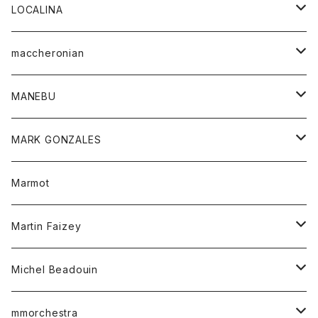
ジャケット
パンツ
アウター
トップス
LOCALINA
Tシャツ
スカート
スカート
カットソー
シャツ
ロングスリーブテーシャツ
maccheronian
トレーナー
セーター
ニット
シャツ
靴
MANEBU
パーカー
チュニック
ボトム
スカート
靴
MARK GONZALES
ハーフスリーブTシャツ
Tシャツ
ワンピース
ボトム
トップス
Marmot
ブラウス
ボトム
Tシャツ
ワンピース
Tシャツ
Martin Faizey
ベスト
ワンピース
ベルト
Michel Beadouin
ポロシャツ
トップス
mmorchestra
ロングスリーブTシャツ