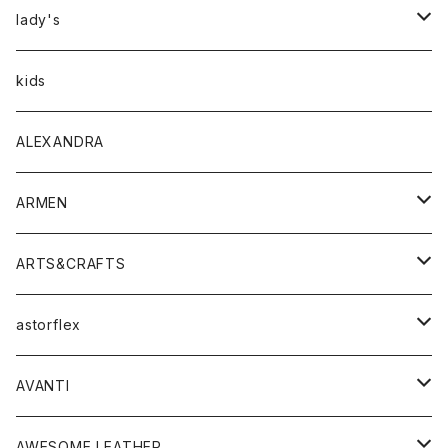
アウター
lady's
トップス
アウター
kids
Tシャツ
ボトムス
トップス
ALEXANDRA
シャツ
Tシャツ・カットソー
ボトムス
ARMEN
ニット・セーター
シャツ・ブラウス
パンツ
ワンピース・オールインワン
アウター
ARTS&CRAFTS
スウェット・パーカー
ニット・セーター
スカート
コート
バッグ
トップス
アクセサリー
astorflex
タンクトップ
パーカー・スウェット
ジャケット
ベスト
ウォレット
シューズ
ワンピース
グッズ
AVANTI
タンクトップ・キャミソール
シャツ
バッグ
靴
アクセサリー
ボトム
シャツ
AWESOME LEATHER