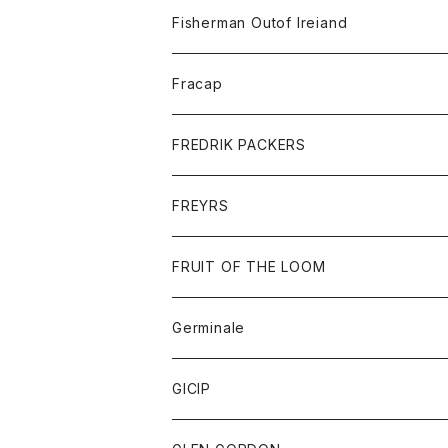
トレーナー
ロングスリーブTシャツ
ジャケット
帽子
Fisherman Outof Ireiand
ポロシャツ
シャツ
ニット
Fracap
ショートパンツ
グッズ
FREDRIK PACKERS
ダウンジャケット
靴
アクセサリー
FREYRS
ダウンベスト
バッグ
サングラス
FRUIT OF THE LOOM
Tシャツ
アウター
Germinale
ボトム
パーカー
グッズ
靴
GICIP
ネクタイ
サンダル