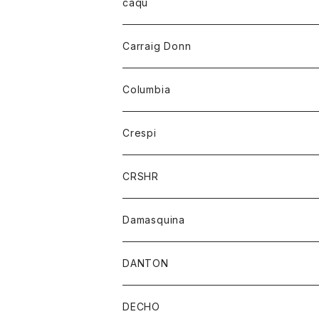
レディース
トップス
caqu
靴
シャツ
ショートパンツ
オーバーオール
ハーフスリーブTシャツ
Carraig Donn
財布
セーター
ジーンズ
カーディガン
ニット
Columbia
ストール/マフラー
タンクトップ
スカート
コート
アウター
Crespi
チーフ
Tシャツ
パンツ
シャツ
ジャケット
ジャケット
CRSHR
バンダナ
トレーナー
スカート
ワンピース
キャップ
Damasquina
ネクタイ
パーカー
チュニック
ブラウス
ウォレット
DANTON
帽子
ベスト
Tシャツ
カードケース
アウター
DECHO