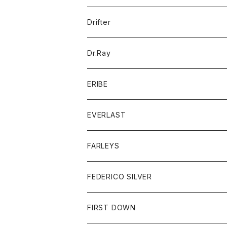
ポロシャツ
パーカー
コート
バッグ
アクセサリー
帽子
Drifter
ロングスリーブTシャツ
ワンピース
ジャケット
バッグ
キッズ
Dr.Ray
ボトム
ダウンジャケット
シャツ
グッズ
ERIBE
ジャケット
ダウンベスト
Tシャツ
帽子
トップス
ニット
EVERLAST
ベスト
ベスト
シャツ
ボトム
トップス
FARLEYS
フリース
セーター
ショートパンツ
ジャケット
レディース
ボトム
FEDERICO SILVER
Tシャツ
パンツ
スエットシャツ
コート
スエットパンツ
グッズ
アクセサリー
FIRST DOWN