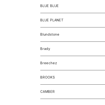
ポーチ
Ｔシャツ
ポトム
BLUE BLUE
パンツ
アウター
BLUE PLANET
カーディガン
アクセサリー
サングラス
Blundstone
コート
バッグ
キッズ
Brady
ジャケット
ベルト
Tシャツ
グッズ
Breechez
ダウンベスト
アンダーウェアー
トップス
シャツ
BROOKS
パーカー
カードホルダー
カーディガン
ボトム
グッズ
CAMBER
ブレザー
キーホルダー
ジャケット
オーバーオール
靴