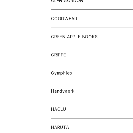
トップス
トップス
GLEN GORDON
チーフ
シャツ
Tシャツ
ボトム
グッズ
GOODWEAR
タンクトップ
ショートパンツ
手袋
レディース
トップス
GREEN APPLE BOOKS
Tシャツ
スカート
スカート
Tシャツ
GRIFFE
トレーナー
Tシャツ
Gymphlex
ロングスリーブTシャツ
アウター
Handvaerk
カーディガン
トップス
トップス
HAOLU
コート
シャツ
Tシャツ
レディース
HARUTA