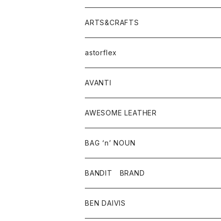
ニット・セーター
シャツ・ブラウス
パンツ
ワンピース・オールインワン
アウター
ARTS&CRAFTS
スウェット・パーカー
ニット・セーター
スカート
コート
バッグ
トップス
アクセサリー
astorflex
タンクトップ
パーカー・スウェット
ジャケット
ベスト
ウォレット
シューズ
ワンピース
グッズ
AVANTI
タンクトップ・キャミソール
シャツ
バッグ
靴
アクセサリー
ボトム
シャツ
AWESOME LEATHER
スカート
その他雑貨
グッズ
アウター
BAG ‘n’ NOUN
パンツ
靴
革ジャケット
アクセサリー
BANDIT BRAND
バッグ
トップス
BEN DAIVIS