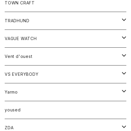
トップス
TOWN CRAFT
レディース
TRADHUND
カットソー
セーター
VAGUE WATCH
ベスト
時計
Vent d'ouest
ボトム
VS EVERYBODY
スカート
トップス
トップス
Yarmo
パンツ
ベスト
Ｔシャツ
アウター
yoused
コート
小物
ZDA