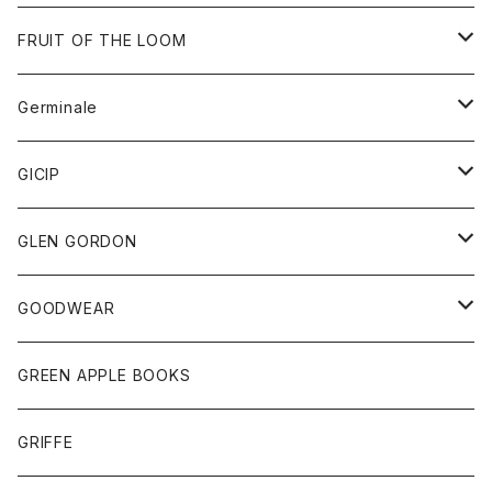
ダウンベスト
バッグ
サングラス
FRUIT OF THE LOOM
Tシャツ
アウター
Germinale
ボトム
パーカー
グッズ
靴
GICIP
ネクタイ
サンダル
トップス
トップス
GLEN GORDON
チーフ
シャツ
Tシャツ
ボトム
グッズ
GOODWEAR
タンクトップ
ショートパンツ
手袋
レディース
トップス
GREEN APPLE BOOKS
Tシャツ
スカート
スカート
Tシャツ
GRIFFE
トレーナー