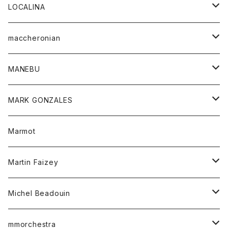
ジャケット
パンツ
アウター
トップス
LOCALINA
Tシャツ
スカート
スカート
カットソー
シャツ
ロングスリーブテーシャツ
maccheronian
トレーナー
セーター
ニット
シャツ
靴
MANEBU
パーカー
チュニック
ボトム
スカート
靴
MARK GONZALES
ハーフスリーブTシャツ
Tシャツ
ワンピース
ボトム
トップス
Marmot
ブラウス
ボトム
Tシャツ
ワンピース
Tシャツ
Martin Faizey
ベスト
ワンピース
ベルト
Michel Beadouin
ポロシャツ
トップス
mmorchestra
ロングスリーブTシャツ