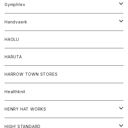
Tシャツ
Gymphlex
ロングスリーブTシャツ
アウター
Handvaerk
カーディガン
トップス
トップス
HAOLU
コート
シャツ
Tシャツ
レディース
HARUTA
ダウンジャケツト
スウェット
ロンTEE
カーディガン
ボトム
HARROW TOWN STORES
ダウンベスト
ダウンベスト
スエット
コート
パンツ
Healthknit
ジャケット
Ｔシャツ
Ｔシャツ
HENRY HAT WORKS
ワンピース
帽子
HIGH! STANDARD