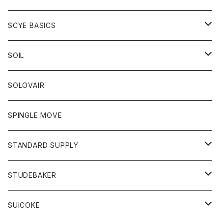
ベスト
Tシャツ
パーカー
靴
Tシャツ
アウター
SCYE BASICS
ロングスリーブＴシャツ
ボトム
カーディガン
トップス
グッズ
ボトム
SOIL
ワンピース
コート
Tシャツ
ネクタイ
ジーンズ
ボトム
アクセサリー
トップス
靴
SOLOVAIR
ジャケット
トレーナー
グローブ
チノパン
ショートパンツ
ポロシャツ
レディース
トップス
靴
ワンピース
SPINGLE MOVE
パーカー
パーカー
ストール
スカート
ベスト
スカート
カットソー
アクセサリー
ボトム
トップス
STANDARD SUPPLY
ロングスリーブTシャツ
パンツ
ジャケット
Tシャツ
カーディガン
バック
ショートパンツ
カットソー
レディース
ボトム
財布
STUDEBAKER
Tシャツ
パーカー
ジャケット
パンツ
カットソー
パンツ
バッグ
アクセサリー
SUICOKE