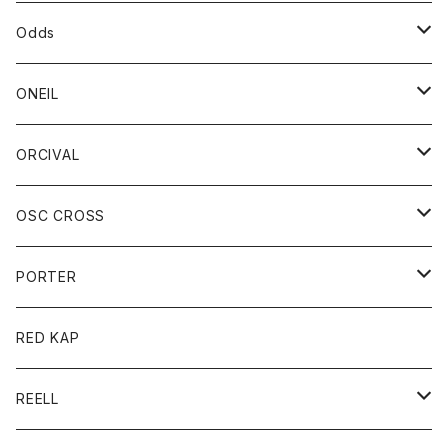
パーカー
パーカー
バック
ベルト
シャツ
ストール/マフラー
スエット
ショートパンツ
シャツ
レディース
ボトム
ボトム
Odds
ベスト
帽子
Tシャツ
帽子
フーディ
パンツ
シャツジャケット
シャツ
ショートパンツ
ショートパンツ
レディース
帽子
ONEIL
トレーナー
セーター
Tシャツ
ジーンズ
パンツ
ボトム
スカート
ORCIVAL
ベスト
Tシャツ
ボトム
パンツ
アウター
OSC CROSS
トレーナー
コート
アクセサリー
ダウンジャケット
PORTER
ベスト
ジャケット
バッグ
キッズ
カードホルダー
RED KAP
ロングスリーブＴシャツ
ダウンベスト
Tシャツ
グッズ
キーホルダー
REELL
パーカー