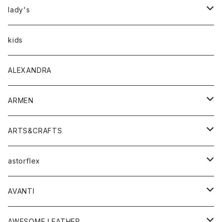
アウター
lady's
トップス
アウター
kids
Tシャツ
ボトムス
トップス
ALEXANDRA
シャツ
Tシャツ・カットソー
ボトムス
ARMEN
ニット・セーター
シャツ・ブラウス
パンツ
ワンピース・オールインワン
アウター
ARTS&CRAFTS
スウェット・パーカー
ニット・セーター
スカート
コート
バッグ
トップス
アクセサリー
astorflex
タンクトップ
パーカー・スウェット
ジャケット
ベスト
ウォレット
シューズ
ワンピース
グッズ
AVANTI
タンクトップ・キャミソール
シャツ
バッグ
靴
アクセサリー
ボトム
シャツ
AWESOME LEATHER