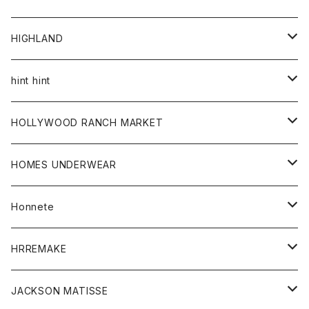
アウター
HIGHLAND
ジャケット
トップス
帽子
hint hint
シャツ
ボトム
ストール
HOLLYWOOD RANCH MARKET
カーディガン
グッズ
アウター
HOMES UNDERWEAR
Tシャツ
帽子
カーディガン
アクセサリー
アウター
Honnete
コート
ウォレット
カーディガン
キッズ
キッズ
ブラウス
HRREMAKE
ジャケット
ストール
コート
Tシャツ
Tシャツ
グッズ
グッズ
ワンピース
バック
JACKSON MATISSE