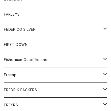
ベスト
ベスト
シャツ
ボトム
トップス
FARLEYS
フリース
セーター
ショートパンツ
ジャケット
レディース
ボトム
FEDERICO SILVER
Tシャツ
パンツ
スエットシャツ
コート
スエットパンツ
グッズ
アクセサリー
FIRST DOWN
トレーナー
ロングスリーブTシャツ
ジャケット
帽子
Fisherman Outof Ireiand
ポロシャツ
シャツ
ニット
Fracap
ショートパンツ
グッズ
FREDRIK PACKERS
ダウンジャケット
靴
アクセサリー
FREYRS