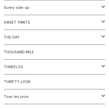
シャツ
カーディガン
オーバーオール
ブレスレット
ブーツ
Sunny side up
セーター
グローブ
リング
サンダル
アウター
SWEET PANTS
Tシャツ
Tシャツ
Ｇジャン
ボトム
ボトム
THE DAY
シャツ
ジーンズ
ショートパンツ
トップス
THOUSAND MILE
ボトム
Tシャツ
THREELOG
ワンピース
トップス
THRIFTY LOOK
コート
Tシャツ
Tous les jours