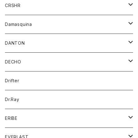
シャツ
ジャケット
ジャケット
CRSHR
バンダナ
トレーナー
スカート
ワンピース
キャップ
Damasquina
ネクタイ
パーカー
チュニック
ブラウス
ウォレット
DANTON
帽子
ベスト
Tシャツ
カードケース
アウター
DECHO
ポロシャツ
パーカー
コート
バッグ
アクセサリー
帽子
Drifter
ロングスリーブTシャツ
ワンピース
ジャケット
バッグ
キッズ
Dr.Ray
ボトム
ダウンジャケット
シャツ
グッズ
ERIBE
ジャケット
ダウンベスト
Tシャツ
帽子
トップス
ニット
EVERLAST