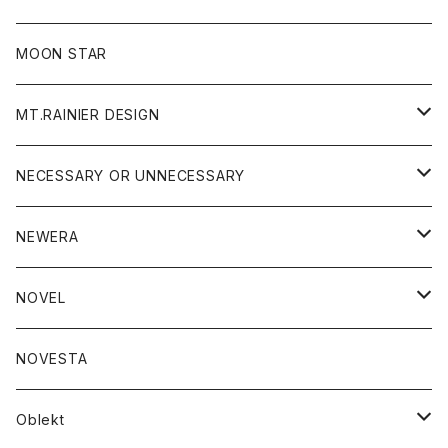
ジャケット
フリース
パンツ
帽子
MOON STAR
ニット
MT.RAINIER DESIGN
ブラウス
アウター
NECESSARY OR UNNECESSARY
コート
アクセサリー
アウター
NEWERA
ジャケット
バッグ
コート
グッズ
アクセサリー
帽子
NOVEL
ダウンジャケット
ジャケット
ウォレット
バッグ
トップス
グッズ
トップス
NOVESTA
ダウンベスト
ダウン
靴
ブレスレット
ジャケット
靴
カットソー
ボトム
トップス
ボトム
Oblekt