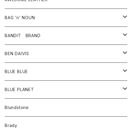
スカート
その他雑貨
グッズ
アウター
BAG ‘n’ NOUN
パンツ
靴
革ジャケット
アクセサリー
BANDIT BRAND
バッグ
トップス
BEN DAIVIS
ポーチ
Ｔシャツ
ポトム
BLUE BLUE
パンツ
アウター
BLUE PLANET
カーディガン
アクセサリー
サングラス
Blundstone
コート
バッグ
キッズ
Brady