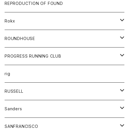
帽子
靴
トップス
財布
パンツ
REPRODUCTION OF FOUND
ロングスリーブカットソー
バック
カットソー
ショートパンツ
ボトムス
バック
Rokx
帽子
カーディガン
ショートパンツ
レディース
ボトム
ROUNDHOUSE
シャツ
パンツ
カットソー
エプロン
PROGRESS RUNNING CLUB
セーター
コート
キッズ
トップス
rig
Tシャツ
ジャケット
オーバーオール
Tシャツ
ボトム
グッズ
RUSSELL
トレーナー
シャツ
ペインターパンツ
帽子
アウター
Sanders
ニット
セーター
コート
スカート
グッズ
SANFRANCISCO