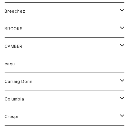
ジャケット
ベルト
Tシャツ
グッズ
Breechez
ダウンベスト
アンダーウェアー
トップス
シャツ
BROOKS
パーカー
カードホルダー
カーディガン
ボトム
グッズ
CAMBER
ブレザー
キーホルダー
ジャケット
オーバーオール
靴
レディース
トップス
caqu
靴
シャツ
ショートパンツ
オーバーオール
ハーフスリーブTシャツ
Carraig Donn
財布
セーター
ジーンズ
カーディガン
ニット
Columbia
ストール/マフラー
タンクトップ
スカート
コート
アウター
Crespi
チーフ
Tシャツ
パンツ