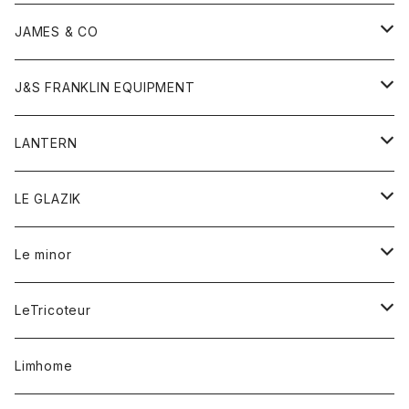
ダウンベスト
ネックレス
ジャケット
ロンパース
アンダーウェア
靴
トップス
トップス
キッズ
Tシャツ
JAMES & CO
パーカー
バッグ
ダウンベスト
靴
ストール
カーディガン
カットソー
トレーナー
ボトム
ボトム
トップス
帽子
ボトム
J&S FRANKLIN EQUIPMENT
ブレザー
ブレスレット
パーカー
グローブ
バンダナ
ジャケット
シャツ
オーバーオール
オーバーオール
Gジャケット
レディース
レディース
帽子
アウター
LANTERN
フリース
ベルト
ストール/マフラー
帽子
シャツ
セーター
ショートパンツ
ショートパンツ
スウェット
アウター
オーバーオール
ワンピース
アウター
LE GLAZIK
マフラー
バック
スウェットシャツ
Tシャツ
ジーンズ
スカート
カーディガン
シャツ
ワンピース
Tシャツ
レディース
Le minor
リング
帽子
ストレッチフライス
トレーナー
スウェットパンツ
パンツ
コート
コート
ボトム
LeTricoteur
バンダナ
セーター
ベスト
スカート
シャツ
シャツ
スカート
レディース
カーディガン
Limhome
タンクトップ
パンツ
スウェット