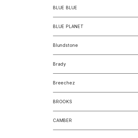
ポーチ
Ｔシャツ
ポトム
BLUE BLUE
パンツ
アウター
BLUE PLANET
カーディガン
アクセサリー
サングラス
Blundstone
コート
バッグ
キッズ
Brady
ジャケット
ベルト
Tシャツ
グッズ
Breechez
ダウンベスト
アンダーウェアー
トップス
シャツ
BROOKS
パーカー
カードホルダー
カーディガン
ボトム
グッズ
CAMBER
ブレザー
キーホルダー
ジャケット
オーバーオール
靴