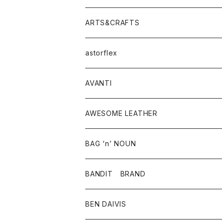
ニット・セーター
シャツ・ブラウス
パンツ
ワンピース・オールインワン
アウター
ARTS&CRAFTS
スウェット・パーカー
ニット・セーター
スカート
コート
バッグ
トップス
アクセサリー
astorflex
タンクトップ
パーカー・スウェット
ジャケット
ベスト
ウォレット
シューズ
ワンピース
グッズ
AVANTI
タンクトップ・キャミソール
シャツ
バッグ
靴
アクセサリー
ボトム
シャツ
AWESOME LEATHER
スカート
その他雑貨
グッズ
アウター
BAG ‘n’ NOUN
パンツ
靴
革ジャケット
アクセサリー
BANDIT BRAND
バッグ
トップス
BEN DAIVIS