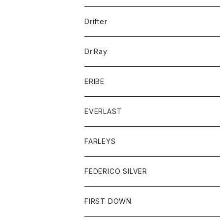
ポロシャツ
パーカー
コート
バッグ
アクセサリー
帽子
Drifter
ロングスリーブTシャツ
ワンピース
ジャケット
バッグ
キッズ
Dr.Ray
ボトム
ダウンジャケット
シャツ
グッズ
ERIBE
ジャケット
ダウンベスト
Tシャツ
帽子
トップス
ニット
EVERLAST
ベスト
ベスト
シャツ
ボトム
トップス
FARLEYS
フリース
セーター
ショートパンツ
ジャケット
レディース
ボトム
FEDERICO SILVER
Tシャツ
パンツ
スエットシャツ
コート
スエットパンツ
グッズ
アクセサリー
FIRST DOWN