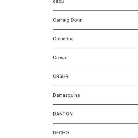
レディース
トップス
caqu
靴
シャツ
ショートパンツ
オーバーオール
ハーフスリーブTシャツ
Carraig Donn
財布
セーター
ジーンズ
カーディガン
ニット
Columbia
ストール/マフラー
タンクトップ
スカート
コート
アウター
Crespi
チーフ
Tシャツ
パンツ
シャツ
ジャケット
ジャケット
CRSHR
バンダナ
トレーナー
スカート
ワンピース
キャップ
Damasquina
ネクタイ
パーカー
チュニック
ブラウス
ウォレット
DANTON
帽子
ベスト
Tシャツ
カードケース
アウター
DECHO