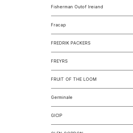
トレーナー
ロングスリーブTシャツ
ジャケット
帽子
Fisherman Outof Ireiand
ポロシャツ
シャツ
ニット
Fracap
ショートパンツ
グッズ
FREDRIK PACKERS
ダウンジャケット
靴
アクセサリー
FREYRS
ダウンベスト
バッグ
サングラス
FRUIT OF THE LOOM
Tシャツ
アウター
Germinale
ボトム
パーカー
グッズ
靴
GICIP
ネクタイ
サンダル