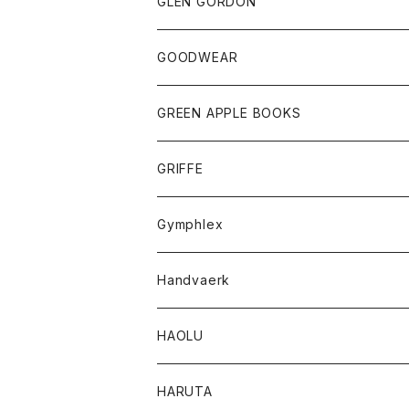
トップス
トップス
GLEN GORDON
チーフ
シャツ
Tシャツ
ボトム
グッズ
GOODWEAR
タンクトップ
ショートパンツ
手袋
レディース
トップス
GREEN APPLE BOOKS
Tシャツ
スカート
スカート
Tシャツ
GRIFFE
トレーナー
Tシャツ
Gymphlex
ロングスリーブTシャツ
アウター
Handvaerk
カーディガン
トップス
トップス
HAOLU
コート
シャツ
Tシャツ
レディース
HARUTA