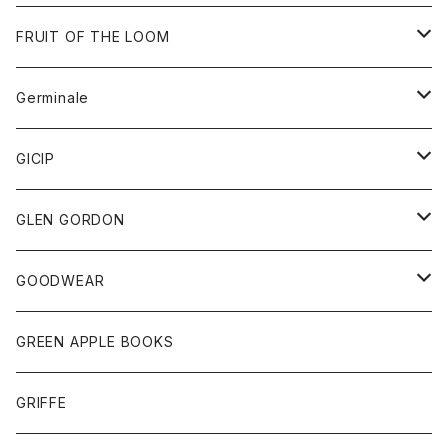
ダウンベスト
バッグ
サングラス
FRUIT OF THE LOOM
Tシャツ
アウター
Germinale
ボトム
パーカー
グッズ
靴
GICIP
ネクタイ
サンダル
トップス
トップス
GLEN GORDON
チーフ
シャツ
Tシャツ
ボトム
グッズ
GOODWEAR
タンクトップ
ショートパンツ
手袋
レディース
トップス
GREEN APPLE BOOKS
Tシャツ
スカート
スカート
Tシャツ
GRIFFE
トレーナー