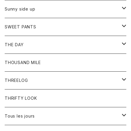
シャツ
カーディガン
オーバーオール
ブレスレット
ブーツ
Sunny side up
セーター
グローブ
リング
サンダル
アウター
SWEET PANTS
Tシャツ
Tシャツ
Ｇジャン
ボトム
ボトム
THE DAY
シャツ
ジーンズ
ショートパンツ
トップス
THOUSAND MILE
ボトム
Tシャツ
THREELOG
ワンピース
トップス
THRIFTY LOOK
コート
Tシャツ
Tous les jours