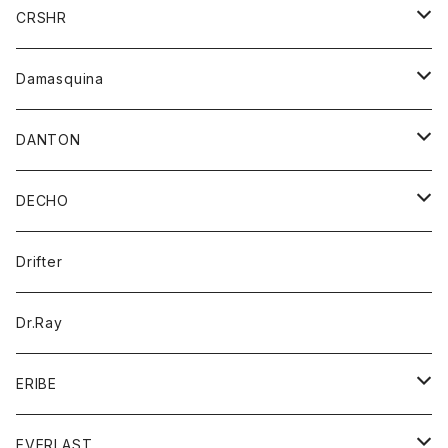
シャツ
ジャケット
ジャケット
CRSHR
バンダナ
トレーナー
スカート
ワンピース
キャップ
Damasquina
ネクタイ
パーカー
チュニック
ブラウス
ウォレット
DANTON
帽子
ベスト
Tシャツ
カードケース
アウター
DECHO
ポロシャツ
パーカー
コート
バッグ
アクセサリー
帽子
Drifter
ロングスリーブTシャツ
ワンピース
ジャケット
バッグ
キッズ
Dr.Ray
ボトム
ダウンジャケット
シャツ
グッズ
ERIBE
ジャケット
ダウンベスト
Tシャツ
帽子
トップス
ニット
EVERLAST