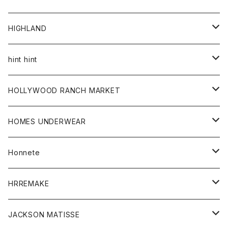
アウター
HIGHLAND
ジャケット
トップス
帽子
hint hint
シャツ
ボトム
ストール
HOLLYWOOD RANCH MARKET
カーディガン
グッズ
アウター
HOMES UNDERWEAR
Tシャツ
帽子
カーディガン
アクセサリー
アウター
Honnete
コート
ウォレット
カーディガン
キッズ
キッズ
ブラウス
HRREMAKE
ジャケット
ストール
コート
Tシャツ
Tシャツ
グッズ
グッズ
ワンピース
バック
JACKSON MATISSE