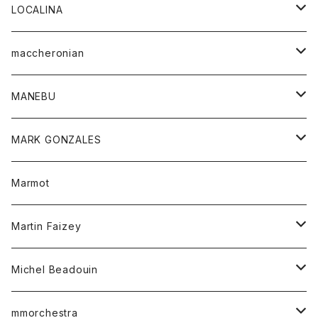
ジャケット
パンツ
アウター
トップス
LOCALINA
Tシャツ
スカート
スカート
カットソー
シャツ
ロングスリーブテーシャツ
maccheronian
トレーナー
セーター
ニット
シャツ
靴
MANEBU
パーカー
チュニック
ボトム
スカート
靴
MARK GONZALES
ハーフスリーブTシャツ
Tシャツ
ワンピース
ボトム
トップス
Marmot
ブラウス
ボトム
Tシャツ
ワンピース
Tシャツ
Martin Faizey
ベスト
ワンピース
ベルト
Michel Beadouin
ポロシャツ
トップス
mmorchestra
ロングスリーブTシャツ