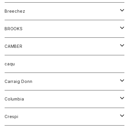
ジャケット
ベルト
Tシャツ
グッズ
Breechez
ダウンベスト
アンダーウェアー
トップス
シャツ
BROOKS
パーカー
カードホルダー
カーディガン
ボトム
グッズ
CAMBER
ブレザー
キーホルダー
ジャケット
オーバーオール
靴
レディース
トップス
caqu
靴
シャツ
ショートパンツ
オーバーオール
ハーフスリーブTシャツ
Carraig Donn
財布
セーター
ジーンズ
カーディガン
ニット
Columbia
ストール/マフラー
タンクトップ
スカート
コート
アウター
Crespi
チーフ
Tシャツ
パンツ