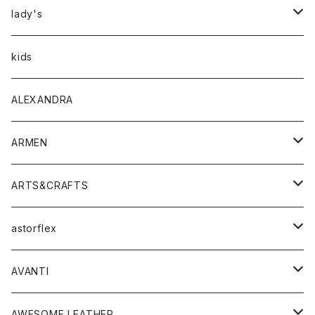
アウター
lady's
トップス
アウター
kids
Tシャツ
ボトムス
トップス
ALEXANDRA
シャツ
Tシャツ・カットソー
ボトムス
ARMEN
ニット・セーター
シャツ・ブラウス
パンツ
ワンピース・オールインワン
アウター
ARTS&CRAFTS
スウェット・パーカー
ニット・セーター
スカート
コート
バッグ
トップス
アクセサリー
astorflex
タンクトップ
パーカー・スウェット
ジャケット
ベスト
ウォレット
シューズ
ワンピース
グッズ
AVANTI
タンクトップ・キャミソール
シャツ
バッグ
靴
アクセサリー
ボトム
シャツ
AWESOME LEATHER