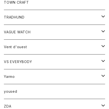
トップス
TOWN CRAFT
レディース
TRADHUND
カットソー
セーター
VAGUE WATCH
ベスト
時計
Vent d'ouest
ボトム
VS EVERYBODY
スカート
トップス
トップス
Yarmo
パンツ
ベスト
Ｔシャツ
アウター
yoused
コート
小物
ZDA