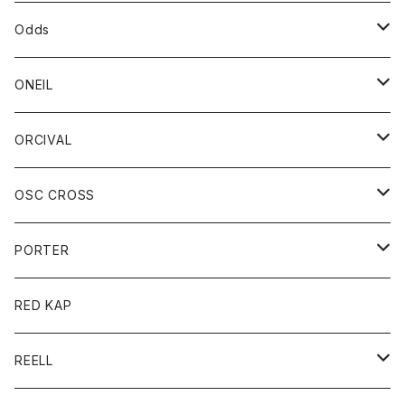
パーカー
パーカー
バック
ベルト
シャツ
ストール/マフラー
スエット
ショートパンツ
シャツ
レディース
ボトム
ボトム
Odds
ベスト
帽子
Tシャツ
帽子
フーディ
パンツ
シャツジャケット
シャツ
ショートパンツ
ショートパンツ
レディース
帽子
ONEIL
トレーナー
セーター
Tシャツ
ジーンズ
パンツ
ボトム
スカート
ORCIVAL
ベスト
Tシャツ
ボトム
パンツ
アウター
OSC CROSS
トレーナー
コート
アクセサリー
ダウンジャケット
PORTER
ベスト
ジャケット
バッグ
キッズ
カードホルダー
RED KAP
ロングスリーブＴシャツ
ダウンベスト
Tシャツ
グッズ
キーホルダー
REELL
パーカー