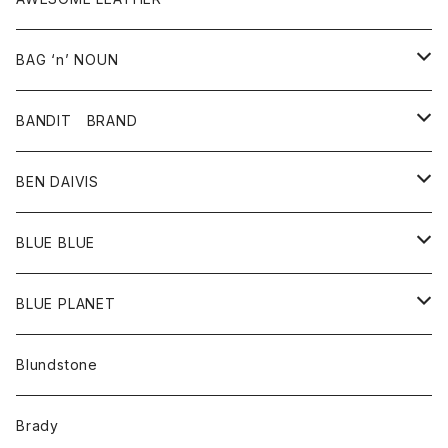
スカート
その他雑貨
グッズ
アウター
BAG ‘n’ NOUN
パンツ
靴
革ジャケット
アクセサリー
BANDIT BRAND
バッグ
トップス
BEN DAIVIS
ポーチ
Ｔシャツ
ポトム
BLUE BLUE
パンツ
アウター
BLUE PLANET
カーディガン
アクセサリー
サングラス
Blundstone
コート
バッグ
キッズ
Brady