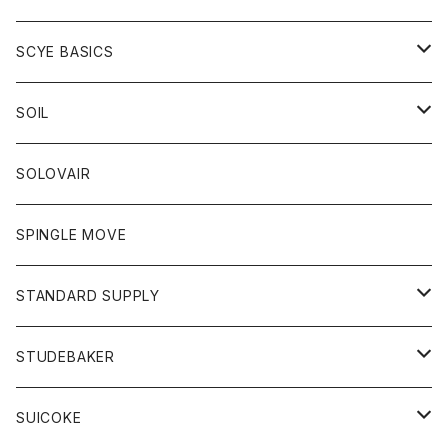
ベスト
Tシャツ
パーカー
靴
Tシャツ
アウター
SCYE BASICS
ロングスリーブＴシャツ
ボトム
カーディガン
トップス
グッズ
ボトム
SOIL
ワンピース
コート
Tシャツ
ネクタイ
ジーンズ
ボトム
アクセサリー
トップス
靴
SOLOVAIR
ジャケット
トレーナー
グローブ
チノパン
ショートパンツ
ポロシャツ
レディース
トップス
靴
ワンピース
SPINGLE MOVE
パーカー
パーカー
ストール
スカート
ベスト
スカート
カットソー
アクセサリー
ボトム
トップス
STANDARD SUPPLY
ロングスリーブTシャツ
パンツ
ジャケット
Tシャツ
カーディガン
バック
ショートパンツ
カットソー
レディース
ボトム
財布
STUDEBAKER
Tシャツ
パーカー
ジャケット
パンツ
カットソー
パンツ
バッグ
アクセサリー
SUICOKE