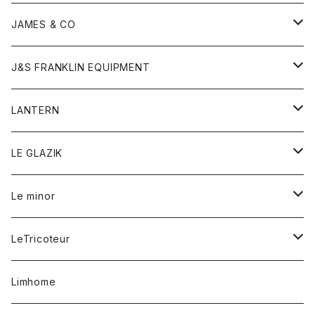
ダウンベスト
ネックレス
ジャケット
ロンパース
アンダーウェア
靴
トップス
トップス
キッズ
Tシャツ
JAMES & CO
パーカー
バッグ
ダウンベスト
靴
ストール
カーディガン
カットソー
トレーナー
ボトム
ボトム
トップス
帽子
ボトム
J&S FRANKLIN EQUIPMENT
ブレザー
ブレスレット
パーカー
グローブ
バンダナ
ジャケット
シャツ
オーバーオール
オーバーオール
Gジャケット
レディース
レディース
帽子
アウター
LANTERN
フリース
ベルト
ストール/マフラー
帽子
シャツ
セーター
ショートパンツ
ショートパンツ
スウェット
アウター
オーバーオール
ワンピース
アウター
LE GLAZIK
マフラー
バック
スウェットシャツ
Tシャツ
ジーンズ
スカート
カーディガン
シャツ
ワンピース
Tシャツ
レディース
Le minor
リング
帽子
ストレッチフライス
トレーナー
スウェットパンツ
パンツ
コート
コート
ボトム
LeTricoteur
バンダナ
セーター
ベスト
スカート
シャツ
シャツ
スカート
レディース
カーディガン
Limhome
タンクトップ
パンツ
スウェット