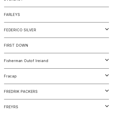
ベスト
ベスト
シャツ
ボトム
トップス
FARLEYS
フリース
セーター
ショートパンツ
ジャケット
レディース
ボトム
FEDERICO SILVER
Tシャツ
パンツ
スエットシャツ
コート
スエットパンツ
グッズ
アクセサリー
FIRST DOWN
トレーナー
ロングスリーブTシャツ
ジャケット
帽子
Fisherman Outof Ireiand
ポロシャツ
シャツ
ニット
Fracap
ショートパンツ
グッズ
FREDRIK PACKERS
ダウンジャケット
靴
アクセサリー
FREYRS