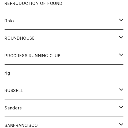
帽子
靴
トップス
財布
パンツ
REPRODUCTION OF FOUND
ロングスリーブカットソー
バック
カットソー
ショートパンツ
ボトムス
バック
Rokx
帽子
カーディガン
ショートパンツ
レディース
ボトム
ROUNDHOUSE
シャツ
パンツ
カットソー
エプロン
PROGRESS RUNNING CLUB
セーター
コート
キッズ
トップス
rig
Tシャツ
ジャケット
オーバーオール
Tシャツ
ボトム
グッズ
RUSSELL
トレーナー
シャツ
ペインターパンツ
帽子
アウター
Sanders
ニット
セーター
コート
スカート
グッズ
SANFRANCISCO