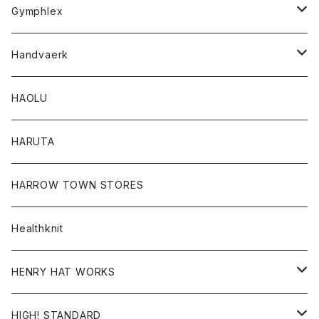
Tシャツ
Gymphlex
ロングスリーブTシャツ
アウター
Handvaerk
カーディガン
トップス
トップス
HAOLU
コート
シャツ
Tシャツ
レディース
HARUTA
ダウンジャケツト
スウェット
ロンTEE
カーディガン
ボトム
HARROW TOWN STORES
ダウンベスト
ダウンベスト
スエット
コート
パンツ
Healthknit
ジャケット
Ｔシャツ
Ｔシャツ
HENRY HAT WORKS
ワンピース
帽子
HIGH! STANDARD