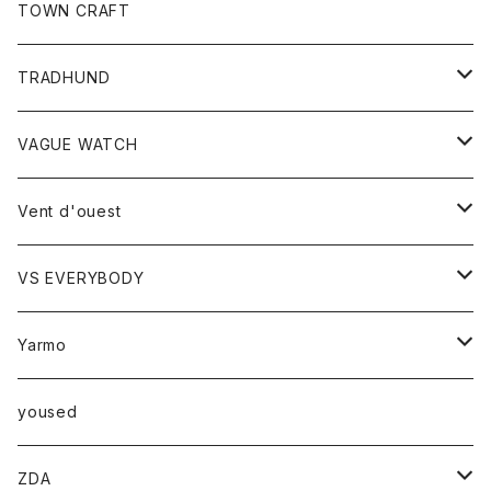
トップス
TOWN CRAFT
レディース
TRADHUND
カットソー
セーター
VAGUE WATCH
ベスト
時計
Vent d'ouest
ボトム
VS EVERYBODY
スカート
トップス
トップス
Yarmo
パンツ
ベスト
Ｔシャツ
アウター
yoused
コート
小物
ZDA