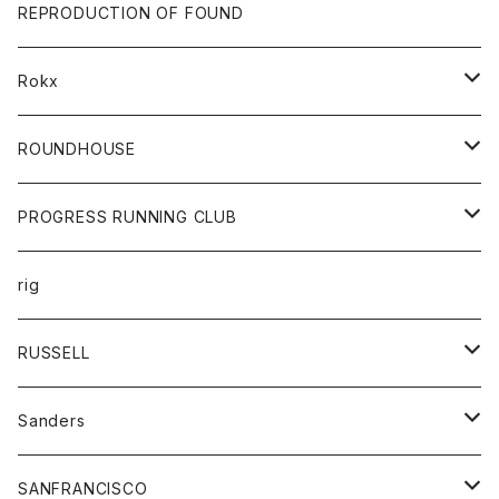
帽子
靴
トップス
財布
パンツ
REPRODUCTION OF FOUND
ロングスリーブカットソー
バック
カットソー
ショートパンツ
ボトムス
バック
Rokx
帽子
カーディガン
ショートパンツ
レディース
ボトム
ROUNDHOUSE
シャツ
パンツ
カットソー
エプロン
PROGRESS RUNNING CLUB
セーター
コート
キッズ
トップス
rig
Tシャツ
ジャケット
オーバーオール
Tシャツ
ボトム
グッズ
RUSSELL
トレーナー
シャツ
ペインターパンツ
帽子
アウター
Sanders
ニット
セーター
コート
スカート
グッズ
SANFRANCISCO