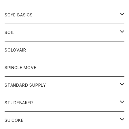
ベスト
Tシャツ
パーカー
靴
Tシャツ
アウター
SCYE BASICS
ロングスリーブＴシャツ
ボトム
カーディガン
トップス
グッズ
ボトム
SOIL
ワンピース
コート
Tシャツ
ネクタイ
ジーンズ
ボトム
アクセサリー
トップス
靴
SOLOVAIR
ジャケット
トレーナー
グローブ
チノパン
ショートパンツ
ポロシャツ
レディース
トップス
靴
ワンピース
SPINGLE MOVE
パーカー
パーカー
ストール
スカート
ベスト
スカート
カットソー
アクセサリー
ボトム
トップス
STANDARD SUPPLY
ロングスリーブTシャツ
パンツ
ジャケット
Tシャツ
カーディガン
バック
ショートパンツ
カットソー
レディース
ボトム
財布
STUDEBAKER
Tシャツ
パーカー
ジャケット
パンツ
カットソー
パンツ
バッグ
アクセサリー
SUICOKE