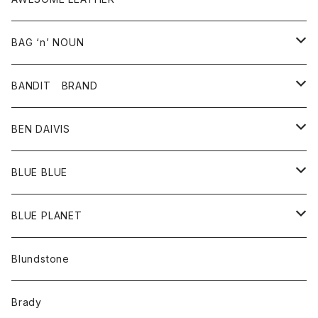
スカート
その他雑貨
グッズ
アウター
BAG ‘n’ NOUN
パンツ
靴
革ジャケット
アクセサリー
BANDIT BRAND
バッグ
トップス
BEN DAIVIS
ポーチ
Ｔシャツ
ポトム
BLUE BLUE
パンツ
アウター
BLUE PLANET
カーディガン
アクセサリー
サングラス
Blundstone
コート
バッグ
キッズ
Brady