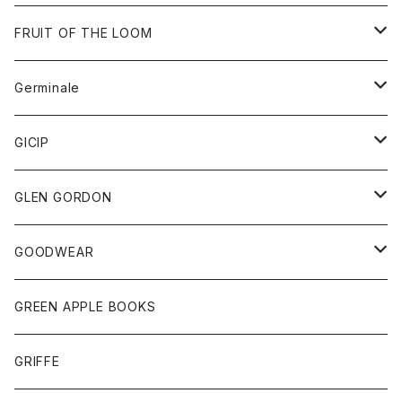
ダウンベスト
バッグ
サングラス
FRUIT OF THE LOOM
Tシャツ
アウター
Germinale
ボトム
パーカー
グッズ
靴
GICIP
ネクタイ
サンダル
トップス
トップス
GLEN GORDON
チーフ
シャツ
Tシャツ
ボトム
グッズ
GOODWEAR
タンクトップ
ショートパンツ
手袋
レディース
トップス
GREEN APPLE BOOKS
Tシャツ
スカート
スカート
Tシャツ
GRIFFE
トレーナー