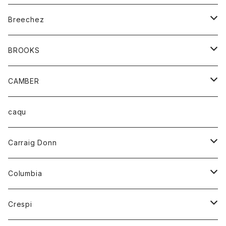
ジャケット
ベルト
Tシャツ
グッズ
Breechez
ダウンベスト
アンダーウェアー
トップス
シャツ
BROOKS
パーカー
カードホルダー
カーディガン
ボトム
グッズ
CAMBER
ブレザー
キーホルダー
ジャケット
オーバーオール
靴
レディース
トップス
caqu
靴
シャツ
ショートパンツ
オーバーオール
ハーフスリーブTシャツ
Carraig Donn
財布
セーター
ジーンズ
カーディガン
ニット
Columbia
ストール/マフラー
タンクトップ
スカート
コート
アウター
Crespi
チーフ
Tシャツ
パンツ