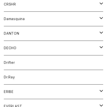
シャツ
ジャケット
ジャケット
CRSHR
バンダナ
トレーナー
スカート
ワンピース
キャップ
Damasquina
ネクタイ
パーカー
チュニック
ブラウス
ウォレット
DANTON
帽子
ベスト
Tシャツ
カードケース
アウター
DECHO
ポロシャツ
パーカー
コート
バッグ
アクセサリー
帽子
Drifter
ロングスリーブTシャツ
ワンピース
ジャケット
バッグ
キッズ
Dr.Ray
ボトム
ダウンジャケット
シャツ
グッズ
ERIBE
ジャケット
ダウンベスト
Tシャツ
帽子
トップス
ニット
EVERLAST