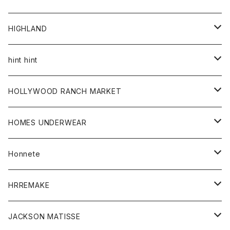
アウター
HIGHLAND
ジャケット
トップス
帽子
hint hint
シャツ
ボトム
ストール
HOLLYWOOD RANCH MARKET
カーディガン
グッズ
アウター
HOMES UNDERWEAR
Tシャツ
帽子
カーディガン
アクセサリー
アウター
Honnete
コート
ウォレット
カーディガン
キッズ
キッズ
ブラウス
HRREMAKE
ジャケット
ストール
コート
Tシャツ
Tシャツ
グッズ
グッズ
ワンピース
バック
JACKSON MATISSE