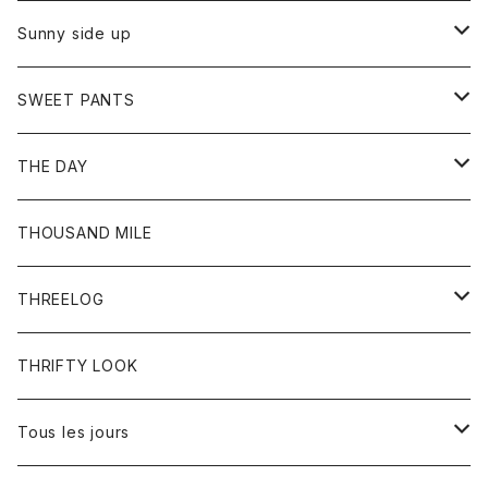
シャツ
カーディガン
オーバーオール
ブレスレット
ブーツ
Sunny side up
セーター
グローブ
リング
サンダル
アウター
SWEET PANTS
Tシャツ
Tシャツ
Ｇジャン
ボトム
ボトム
THE DAY
シャツ
ジーンズ
ショートパンツ
トップス
THOUSAND MILE
ボトム
Tシャツ
THREELOG
ワンピース
トップス
THRIFTY LOOK
コート
Tシャツ
Tous les jours