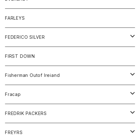
ベスト
ベスト
シャツ
ボトム
トップス
FARLEYS
フリース
セーター
ショートパンツ
ジャケット
レディース
ボトム
FEDERICO SILVER
Tシャツ
パンツ
スエットシャツ
コート
スエットパンツ
グッズ
アクセサリー
FIRST DOWN
トレーナー
ロングスリーブTシャツ
ジャケット
帽子
Fisherman Outof Ireiand
ポロシャツ
シャツ
ニット
Fracap
ショートパンツ
グッズ
FREDRIK PACKERS
ダウンジャケット
靴
アクセサリー
FREYRS