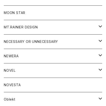
ジャケット
フリース
パンツ
帽子
MOON STAR
ニット
MT.RAINIER DESIGN
ブラウス
アウター
NECESSARY OR UNNECESSARY
コート
アクセサリー
アウター
NEWERA
ジャケット
バッグ
コート
グッズ
アクセサリー
帽子
NOVEL
ダウンジャケット
ジャケット
ウォレット
バッグ
トップス
グッズ
トップス
NOVESTA
ダウンベスト
ダウン
靴
ブレスレット
ジャケット
靴
カットソー
ボトム
トップス
ボトム
Oblekt