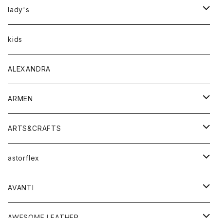
アウター
lady's
トップス
アウター
kids
Tシャツ
ボトムス
トップス
ALEXANDRA
シャツ
Tシャツ・カットソー
ボトムス
ARMEN
ニット・セーター
シャツ・ブラウス
パンツ
ワンピース・オールインワン
アウター
ARTS&CRAFTS
スウェット・パーカー
ニット・セーター
スカート
コート
バッグ
トップス
アクセサリー
astorflex
タンクトップ
パーカー・スウェット
ジャケット
ベスト
ウォレット
シューズ
ワンピース
グッズ
AVANTI
タンクトップ・キャミソール
シャツ
バッグ
靴
アクセサリー
ボトム
シャツ
AWESOME LEATHER