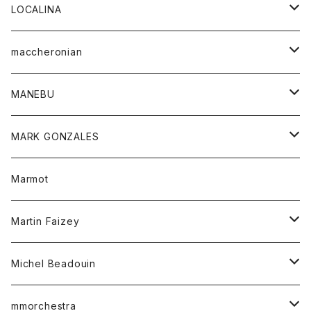
ジャケット
パンツ
アウター
トップス
LOCALINA
Tシャツ
スカート
スカート
カットソー
シャツ
ロングスリーブテーシャツ
maccheronian
トレーナー
セーター
ニット
シャツ
靴
MANEBU
パーカー
チュニック
ボトム
スカート
靴
MARK GONZALES
ハーフスリーブTシャツ
Tシャツ
ワンピース
ボトム
トップス
Marmot
ブラウス
ボトム
Tシャツ
ワンピース
Tシャツ
Martin Faizey
ベスト
ワンピース
ベルト
Michel Beadouin
ポロシャツ
トップス
mmorchestra
ロングスリーブTシャツ