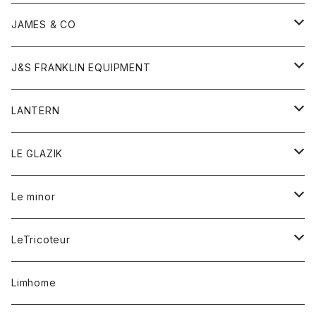
ダウンベスト
ネックレス
ジャケット
ロンパース
アンダーウェア
靴
トップス
トップス
キッズ
Tシャツ
JAMES & CO
パーカー
バッグ
ダウンベスト
靴
ストール
カーディガン
カットソー
トレーナー
ボトム
ボトム
トップス
帽子
ボトム
J&S FRANKLIN EQUIPMENT
ブレザー
ブレスレット
パーカー
グローブ
バンダナ
ジャケット
シャツ
オーバーオール
オーバーオール
Gジャケット
レディース
レディース
帽子
アウター
LANTERN
フリース
ベルト
ストール/マフラー
帽子
シャツ
セーター
ショートパンツ
ショートパンツ
スウェット
アウター
オーバーオール
ワンピース
アウター
LE GLAZIK
マフラー
バック
スウェットシャツ
Tシャツ
ジーンズ
スカート
カーディガン
シャツ
ワンピース
Tシャツ
レディース
Le minor
リング
帽子
ストレッチフライス
トレーナー
スウェットパンツ
パンツ
コート
コート
ボトム
LeTricoteur
バンダナ
セーター
ベスト
スカート
シャツ
シャツ
スカート
レディース
カーディガン
Limhome
タンクトップ
パンツ
スウェット