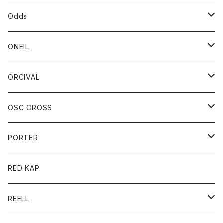
パーカー
パーカー
バック
ベルト
シャツ
ストール/マフラー
スエット
ショートパンツ
シャツ
レディース
ボトム
ボトム
Odds
ベスト
帽子
Tシャツ
帽子
フーディ
パンツ
シャツジャケット
シャツ
ショートパンツ
ショートパンツ
レディース
帽子
ONEIL
トレーナー
セーター
Tシャツ
ジーンズ
パンツ
ボトム
スカート
ORCIVAL
ベスト
Tシャツ
ボトム
パンツ
アウター
OSC CROSS
トレーナー
コート
アクセサリー
ダウンジャケット
PORTER
ベスト
ジャケット
バッグ
キッズ
カードホルダー
RED KAP
ロングスリーブＴシャツ
ダウンベスト
Tシャツ
グッズ
キーホルダー
REELL
パーカー