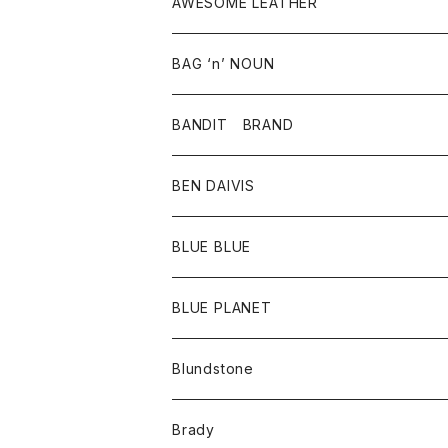
アクセサリー
ボトム
シャツ
AWESOME LEATHER
スカート
その他雑貨
グッズ
アウター
BAG ‘n’ NOUN
パンツ
靴
革ジャケット
アクセサリー
BANDIT BRAND
バッグ
トップス
BEN DAIVIS
ポーチ
Ｔシャツ
ポトム
BLUE BLUE
パンツ
アウター
BLUE PLANET
カーディガン
アクセサリー
サングラス
Blundstone
コート
バッグ
キッズ
Brady