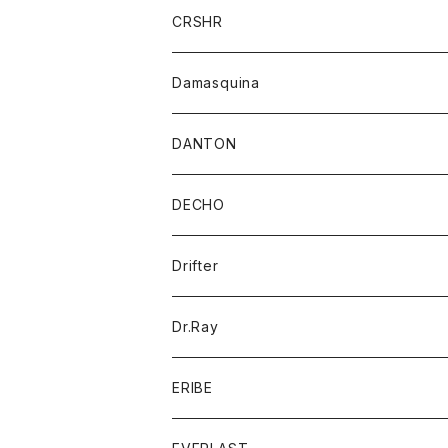
パンツ
シャツ
ジャケット
ジャケット
CRSHR
バンダナ
トレーナー
スカート
ワンピース
キャップ
Damasquina
ネクタイ
パーカー
チュニック
ブラウス
ウォレット
DANTON
帽子
ベスト
Tシャツ
カードケース
アウター
DECHO
ポロシャツ
パーカー
コート
バッグ
アクセサリー
帽子
Drifter
ロングスリーブTシャツ
ワンピース
ジャケット
バッグ
キッズ
Dr.Ray
ボトム
ダウンジャケット
シャツ
グッズ
ERIBE
ジャケット
ダウンベスト
Tシャツ
帽子
トップス
ニット