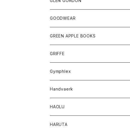
トップス
トップス
GLEN GORDON
チーフ
シャツ
Tシャツ
ボトム
グッズ
GOODWEAR
タンクトップ
ショートパンツ
手袋
レディース
トップス
GREEN APPLE BOOKS
Tシャツ
スカート
スカート
Tシャツ
GRIFFE
トレーナー
Tシャツ
Gymphlex
ロングスリーブTシャツ
アウター
Handvaerk
カーディガン
トップス
トップス
HAOLU
コート
シャツ
Tシャツ
レディース
HARUTA