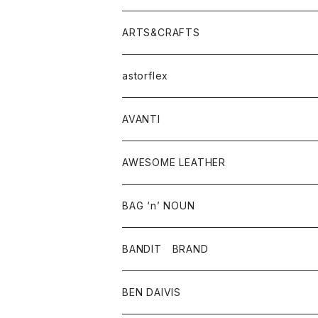
ニット・セーター
シャツ・ブラウス
パンツ
ワンピース・オールインワン
アウター
ARTS&CRAFTS
スウェット・パーカー
ニット・セーター
スカート
コート
バッグ
トップス
アクセサリー
astorflex
タンクトップ
パーカー・スウェット
ジャケット
ベスト
ウォレット
シューズ
ワンピース
グッズ
AVANTI
タンクトップ・キャミソール
シャツ
バッグ
靴
アクセサリー
ボトム
シャツ
AWESOME LEATHER
スカート
その他雑貨
グッズ
アウター
BAG ‘n’ NOUN
パンツ
靴
革ジャケット
アクセサリー
BANDIT BRAND
バッグ
トップス
BEN DAIVIS