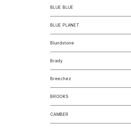
ポーチ
Ｔシャツ
ポトム
BLUE BLUE
パンツ
アウター
BLUE PLANET
カーディガン
アクセサリー
サングラス
Blundstone
コート
バッグ
キッズ
Brady
ジャケット
ベルト
Tシャツ
グッズ
Breechez
ダウンベスト
アンダーウェアー
トップス
シャツ
BROOKS
パーカー
カードホルダー
カーディガン
ボトム
グッズ
CAMBER
ブレザー
キーホルダー
ジャケット
オーバーオール
靴