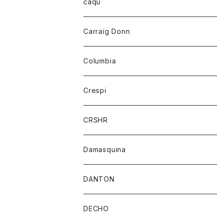
レディース
トップス
caqu
靴
シャツ
ショートパンツ
オーバーオール
ハーフスリーブTシャツ
Carraig Donn
財布
セーター
ジーンズ
カーディガン
ニット
Columbia
ストール/マフラー
タンクトップ
スカート
コート
アウター
Crespi
チーフ
Tシャツ
パンツ
シャツ
ジャケット
ジャケット
CRSHR
バンダナ
トレーナー
スカート
ワンピース
キャップ
Damasquina
ネクタイ
パーカー
チュニック
ブラウス
ウォレット
DANTON
帽子
ベスト
Tシャツ
カードケース
アウター
DECHO