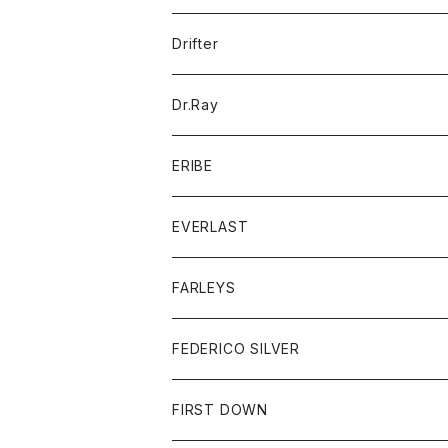
ポロシャツ
パーカー
コート
バッグ
アクセサリー
帽子
Drifter
ロングスリーブTシャツ
ワンピース
ジャケット
バッグ
キッズ
Dr.Ray
ボトム
ダウンジャケット
シャツ
グッズ
ERIBE
ジャケット
ダウンベスト
Tシャツ
帽子
トップス
ニット
EVERLAST
ベスト
ベスト
シャツ
ボトム
トップス
FARLEYS
フリース
セーター
ショートパンツ
ジャケット
レディース
ボトム
FEDERICO SILVER
Tシャツ
パンツ
スエットシャツ
コート
スエットパンツ
グッズ
アクセサリー
FIRST DOWN