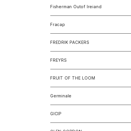
トレーナー
ロングスリーブTシャツ
ジャケット
帽子
Fisherman Outof Ireiand
ポロシャツ
シャツ
ニット
Fracap
ショートパンツ
グッズ
FREDRIK PACKERS
ダウンジャケット
靴
アクセサリー
FREYRS
ダウンベスト
バッグ
サングラス
FRUIT OF THE LOOM
Tシャツ
アウター
Germinale
ボトム
パーカー
グッズ
靴
GICIP
ネクタイ
サンダル