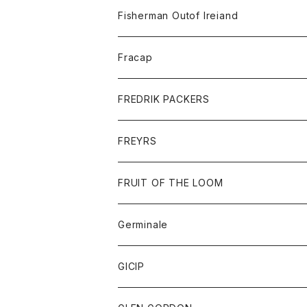
トレーナー
ロングスリーブTシャツ
ジャケット
帽子
Fisherman Outof Ireiand
ポロシャツ
シャツ
ニット
Fracap
ショートパンツ
グッズ
FREDRIK PACKERS
ダウンジャケット
靴
アクセサリー
FREYRS
ダウンベスト
バッグ
サングラス
FRUIT OF THE LOOM
Tシャツ
アウター
Germinale
ボトム
パーカー
グッズ
靴
GICIP
ネクタイ
サンダル