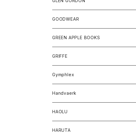
トップス
トップス
GLEN GORDON
チーフ
シャツ
Tシャツ
ボトム
グッズ
GOODWEAR
タンクトップ
ショートパンツ
手袋
レディース
トップス
GREEN APPLE BOOKS
Tシャツ
スカート
スカート
Tシャツ
GRIFFE
トレーナー
Tシャツ
Gymphlex
ロングスリーブTシャツ
アウター
Handvaerk
カーディガン
トップス
トップス
HAOLU
コート
シャツ
Tシャツ
レディース
HARUTA