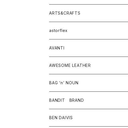
ニット・セーター
シャツ・ブラウス
パンツ
ワンピース・オールインワン
アウター
ARTS&CRAFTS
スウェット・パーカー
ニット・セーター
スカート
コート
バッグ
トップス
アクセサリー
astorflex
タンクトップ
パーカー・スウェット
ジャケット
ベスト
ウォレット
シューズ
ワンピース
グッズ
AVANTI
タンクトップ・キャミソール
シャツ
バッグ
靴
アクセサリー
ボトム
シャツ
AWESOME LEATHER
スカート
その他雑貨
グッズ
アウター
BAG ‘n’ NOUN
パンツ
靴
革ジャケット
アクセサリー
BANDIT BRAND
バッグ
トップス
BEN DAIVIS