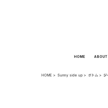
HOME
ABOUT
HOME
Sunny side up
ボトム
ジ