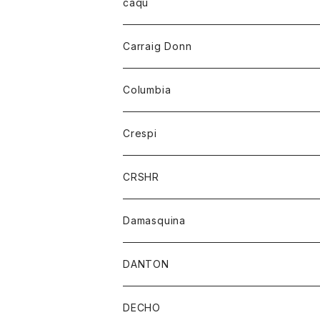
レディース
トップス
caqu
靴
シャツ
ショートパンツ
オーバーオール
ハーフスリーブTシャツ
Carraig Donn
財布
セーター
ジーンズ
カーディガン
ニット
Columbia
ストール/マフラー
タンクトップ
スカート
コート
アウター
Crespi
チーフ
Tシャツ
パンツ
シャツ
ジャケット
ジャケット
CRSHR
バンダナ
トレーナー
スカート
ワンピース
キャップ
Damasquina
ネクタイ
パーカー
チュニック
ブラウス
ウォレット
DANTON
帽子
ベスト
Tシャツ
カードケース
アウター
DECHO