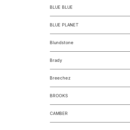
ポーチ
Ｔシャツ
ポトム
BLUE BLUE
パンツ
アウター
BLUE PLANET
カーディガン
アクセサリー
サングラス
Blundstone
コート
バッグ
キッズ
Brady
ジャケット
ベルト
Tシャツ
グッズ
Breechez
ダウンベスト
アンダーウェアー
トップス
シャツ
BROOKS
パーカー
カードホルダー
カーディガン
ボトム
グッズ
CAMBER
ブレザー
キーホルダー
ジャケット
オーバーオール
靴