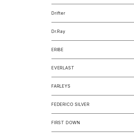
ポロシャツ
パーカー
コート
バッグ
アクセサリー
帽子
Drifter
ロングスリーブTシャツ
ワンピース
ジャケット
バッグ
キッズ
Dr.Ray
ボトム
ダウンジャケット
シャツ
グッズ
ERIBE
ジャケット
ダウンベスト
Tシャツ
帽子
トップス
ニット
EVERLAST
ベスト
ベスト
シャツ
ボトム
トップス
FARLEYS
フリース
セーター
ショートパンツ
ジャケット
レディース
ボトム
FEDERICO SILVER
Tシャツ
パンツ
スエットシャツ
コート
スエットパンツ
グッズ
アクセサリー
FIRST DOWN