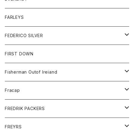
ベスト
ベスト
シャツ
ボトム
トップス
FARLEYS
フリース
セーター
ショートパンツ
ジャケット
レディース
ボトム
FEDERICO SILVER
Tシャツ
パンツ
スエットシャツ
コート
スエットパンツ
グッズ
アクセサリー
FIRST DOWN
トレーナー
ロングスリーブTシャツ
ジャケット
帽子
Fisherman Outof Ireiand
ポロシャツ
シャツ
ニット
Fracap
ショートパンツ
グッズ
FREDRIK PACKERS
ダウンジャケット
靴
アクセサリー
FREYRS