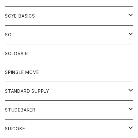
ベスト
Tシャツ
パーカー
靴
Tシャツ
アウター
SCYE BASICS
ロングスリーブＴシャツ
ボトム
カーディガン
トップス
グッズ
ボトム
SOIL
ワンピース
コート
Tシャツ
ネクタイ
ジーンズ
ボトム
アクセサリー
トップス
靴
SOLOVAIR
ジャケット
トレーナー
グローブ
チノパン
ショートパンツ
ポロシャツ
レディース
トップス
靴
ワンピース
SPINGLE MOVE
パーカー
パーカー
ストール
スカート
ベスト
スカート
カットソー
アクセサリー
ボトム
トップス
STANDARD SUPPLY
ロングスリーブTシャツ
パンツ
ジャケット
Tシャツ
カーディガン
バック
ショートパンツ
カットソー
レディース
ボトム
財布
STUDEBAKER
Tシャツ
パーカー
ジャケット
パンツ
カットソー
パンツ
バッグ
アクセサリー
SUICOKE