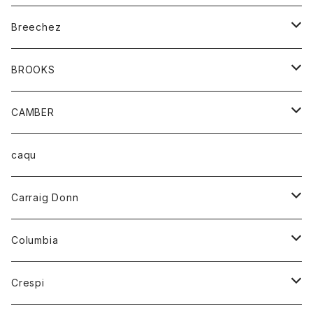
ジャケット
ベルト
Tシャツ
グッズ
Breechez
ダウンベスト
アンダーウェアー
トップス
シャツ
BROOKS
パーカー
カードホルダー
カーディガン
ボトム
グッズ
CAMBER
ブレザー
キーホルダー
ジャケット
オーバーオール
靴
レディース
トップス
caqu
靴
シャツ
ショートパンツ
オーバーオール
ハーフスリーブTシャツ
Carraig Donn
財布
セーター
ジーンズ
カーディガン
ニット
Columbia
ストール/マフラー
タンクトップ
スカート
コート
アウター
Crespi
チーフ
Tシャツ
パンツ