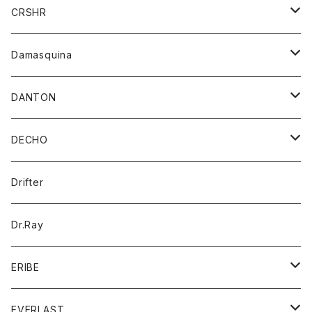
シャツ
ジャケット
ジャケット
CRSHR
バンダナ
トレーナー
スカート
ワンピース
キャップ
Damasquina
ネクタイ
パーカー
チュニック
ブラウス
ウォレット
DANTON
帽子
ベスト
Tシャツ
カードケース
アウター
DECHO
ポロシャツ
パーカー
コート
バッグ
アクセサリー
帽子
Drifter
ロングスリーブTシャツ
ワンピース
ジャケット
バッグ
キッズ
Dr.Ray
ボトム
ダウンジャケット
シャツ
グッズ
ERIBE
ジャケット
ダウンベスト
Tシャツ
帽子
トップス
ニット
EVERLAST