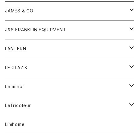
ダウンベスト
ネックレス
ジャケット
ロンパース
アンダーウェア
靴
トップス
トップス
キッズ
Tシャツ
JAMES & CO
パーカー
バッグ
ダウンベスト
靴
ストール
カーディガン
カットソー
トレーナー
ボトム
ボトム
トップス
帽子
ボトム
J&S FRANKLIN EQUIPMENT
ブレザー
ブレスレット
パーカー
グローブ
バンダナ
ジャケット
シャツ
オーバーオール
オーバーオール
Gジャケット
レディース
レディース
帽子
アウター
LANTERN
フリース
ベルト
ストール/マフラー
帽子
シャツ
セーター
ショートパンツ
ショートパンツ
スウェット
アウター
オーバーオール
ワンピース
アウター
LE GLAZIK
マフラー
バック
スウェットシャツ
Tシャツ
ジーンズ
スカート
カーディガン
シャツ
ワンピース
Tシャツ
レディース
Le minor
リング
帽子
ストレッチフライス
トレーナー
スウェットパンツ
パンツ
コート
コート
ボトム
LeTricoteur
バンダナ
セーター
ベスト
スカート
シャツ
シャツ
スカート
レディース
カーディガン
Limhome
タンクトップ
パンツ
スウェット