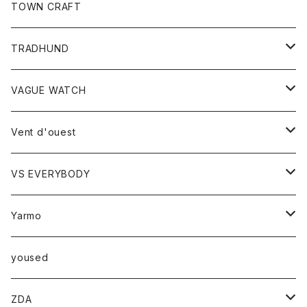
トップス
TOWN CRAFT
レディース
TRADHUND
カットソー
セーター
VAGUE WATCH
ベスト
時計
Vent d'ouest
ボトム
VS EVERYBODY
スカート
トップス
トップス
Yarmo
パンツ
ベスト
Ｔシャツ
アウター
yoused
コート
小物
ZDA