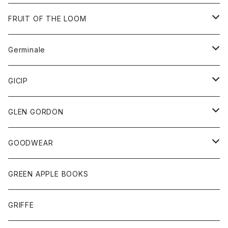
ダウンベスト
バッグ
サングラス
FRUIT OF THE LOOM
Tシャツ
アウター
Germinale
ボトム
パーカー
グッズ
靴
GICIP
ネクタイ
サンダル
トップス
トップス
GLEN GORDON
チーフ
シャツ
Tシャツ
ボトム
グッズ
GOODWEAR
タンクトップ
ショートパンツ
手袋
レディース
トップス
GREEN APPLE BOOKS
Tシャツ
スカート
スカート
Tシャツ
GRIFFE
トレーナー