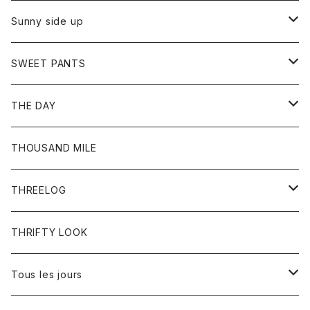
シャツ
カーディガン
オーバーオール
ブレスレット
ブーツ
Sunny side up
セーター
グローブ
リング
サンダル
アウター
SWEET PANTS
Tシャツ
Tシャツ
Ｇジャン
ボトム
ボトム
THE DAY
シャツ
ジーンズ
ショートパンツ
トップス
THOUSAND MILE
ボトム
Tシャツ
THREELOG
ワンピース
トップス
THRIFTY LOOK
コート
Tシャツ
Tous les jours