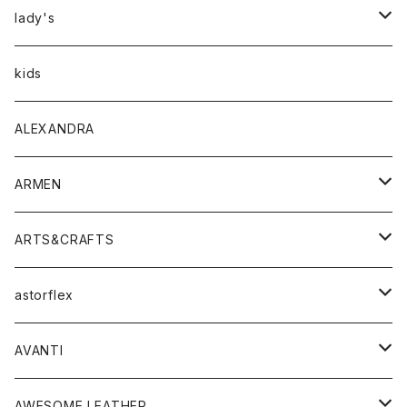
アウター
lady's
トップス
アウター
kids
Tシャツ
ボトムス
トップス
ALEXANDRA
シャツ
Tシャツ・カットソー
ボトムス
ARMEN
ニット・セーター
シャツ・ブラウス
パンツ
ワンピース・オールインワン
アウター
ARTS&CRAFTS
スウェット・パーカー
ニット・セーター
スカート
コート
バッグ
トップス
アクセサリー
astorflex
タンクトップ
パーカー・スウェット
ジャケット
ベスト
ウォレット
シューズ
ワンピース
グッズ
AVANTI
タンクトップ・キャミソール
シャツ
バッグ
靴
アクセサリー
ボトム
シャツ
AWESOME LEATHER