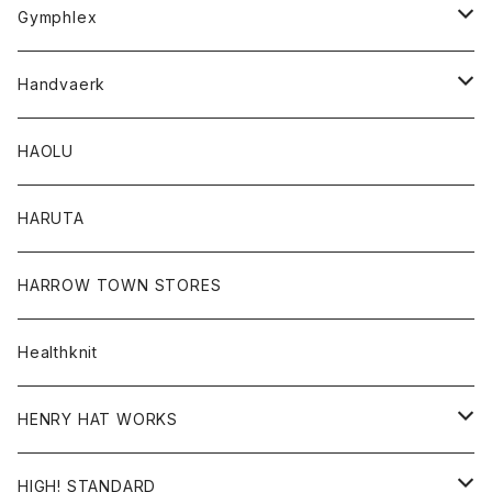
Tシャツ
Gymphlex
ロングスリーブTシャツ
アウター
Handvaerk
カーディガン
トップス
トップス
HAOLU
コート
シャツ
Tシャツ
レディース
HARUTA
ダウンジャケツト
スウェット
ロンTEE
カーディガン
ボトム
HARROW TOWN STORES
ダウンベスト
ダウンベスト
スエット
コート
パンツ
Healthknit
ジャケット
Ｔシャツ
Ｔシャツ
HENRY HAT WORKS
ワンピース
帽子
HIGH! STANDARD