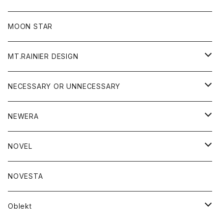
ジャケット
フリース
パンツ
帽子
MOON STAR
ニット
MT.RAINIER DESIGN
ブラウス
アウター
NECESSARY OR UNNECESSARY
コート
アクセサリー
アウター
NEWERA
ジャケット
バッグ
コート
グッズ
アクセサリー
帽子
NOVEL
ダウンジャケット
ジャケット
ウォレット
バッグ
トップス
グッズ
トップス
NOVESTA
ダウンベスト
ダウン
靴
ブレスレット
ジャケット
靴
カットソー
ボトム
トップス
ボトム
Oblekt