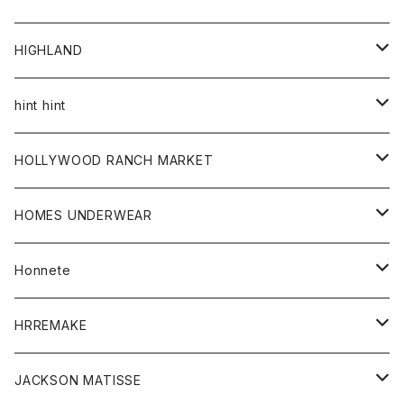
アウター
HIGHLAND
ジャケット
トップス
帽子
hint hint
シャツ
ボトム
ストール
HOLLYWOOD RANCH MARKET
カーディガン
グッズ
アウター
HOMES UNDERWEAR
Tシャツ
帽子
カーディガン
アクセサリー
アウター
Honnete
コート
ウォレット
カーディガン
キッズ
キッズ
ブラウス
HRREMAKE
ジャケット
ストール
コート
Tシャツ
Tシャツ
グッズ
グッズ
ワンピース
バック
JACKSON MATISSE