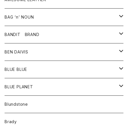
スカート
その他雑貨
グッズ
アウター
BAG ‘n’ NOUN
パンツ
靴
革ジャケット
アクセサリー
BANDIT BRAND
バッグ
トップス
BEN DAIVIS
ポーチ
Ｔシャツ
ポトム
BLUE BLUE
パンツ
アウター
BLUE PLANET
カーディガン
アクセサリー
サングラス
Blundstone
コート
バッグ
キッズ
Brady