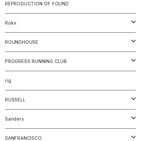
帽子
靴
トップス
財布
パンツ
REPRODUCTION OF FOUND
ロングスリーブカットソー
バック
カットソー
ショートパンツ
ボトムス
バック
Rokx
帽子
カーディガン
ショートパンツ
レディース
ボトム
ROUNDHOUSE
シャツ
パンツ
カットソー
エプロン
PROGRESS RUNNING CLUB
セーター
コート
キッズ
トップス
rig
Tシャツ
ジャケット
オーバーオール
Tシャツ
ボトム
グッズ
RUSSELL
トレーナー
シャツ
ペインターパンツ
帽子
アウター
Sanders
ニット
セーター
コート
スカート
グッズ
SANFRANCISCO