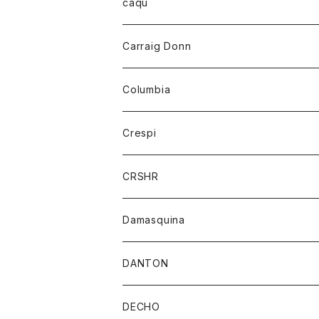
レディース
トップス
caqu
靴
シャツ
ショートパンツ
オーバーオール
ハーフスリーブTシャツ
Carraig Donn
財布
セーター
ジーンズ
カーディガン
ニット
Columbia
ストール/マフラー
タンクトップ
スカート
コート
アウター
Crespi
チーフ
Tシャツ
パンツ
シャツ
ジャケット
ジャケット
CRSHR
バンダナ
トレーナー
スカート
ワンピース
キャップ
Damasquina
ネクタイ
パーカー
チュニック
ブラウス
ウォレット
DANTON
帽子
ベスト
Tシャツ
カードケース
アウター
DECHO