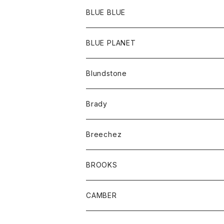
ポーチ
Ｔシャツ
ポトム
BLUE BLUE
パンツ
アウター
BLUE PLANET
カーディガン
アクセサリー
サングラス
Blundstone
コート
バッグ
キッズ
Brady
ジャケット
ベルト
Tシャツ
グッズ
Breechez
ダウンベスト
アンダーウェアー
トップス
シャツ
BROOKS
パーカー
カードホルダー
カーディガン
ボトム
グッズ
CAMBER
ブレザー
キーホルダー
ジャケット
オーバーオール
靴