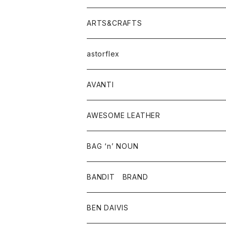
ニット・セーター
シャツ・ブラウス
パンツ
ワンピース・オールインワン
アウター
ARTS&CRAFTS
スウェット・パーカー
ニット・セーター
スカート
コート
バッグ
トップス
アクセサリー
astorflex
タンクトップ
パーカー・スウェット
ジャケット
ベスト
ウォレット
シューズ
ワンピース
グッズ
AVANTI
タンクトップ・キャミソール
シャツ
バッグ
靴
アクセサリー
ボトム
シャツ
AWESOME LEATHER
スカート
その他雑貨
グッズ
アウター
BAG ‘n’ NOUN
パンツ
靴
革ジャケット
アクセサリー
BANDIT BRAND
バッグ
トップス
BEN DAIVIS