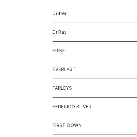
ポロシャツ
パーカー
コート
バッグ
アクセサリー
帽子
Drifter
ロングスリーブTシャツ
ワンピース
ジャケット
バッグ
キッズ
Dr.Ray
ボトム
ダウンジャケット
シャツ
グッズ
ERIBE
ジャケット
ダウンベスト
Tシャツ
帽子
トップス
ニット
EVERLAST
ベスト
ベスト
シャツ
ボトム
トップス
FARLEYS
フリース
セーター
ショートパンツ
ジャケット
レディース
ボトム
FEDERICO SILVER
Tシャツ
パンツ
スエットシャツ
コート
スエットパンツ
グッズ
アクセサリー
FIRST DOWN