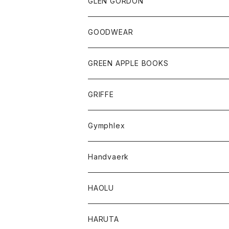
トップス
トップス
GLEN GORDON
チーフ
シャツ
Tシャツ
ボトム
グッズ
GOODWEAR
タンクトップ
ショートパンツ
手袋
レディース
トップス
GREEN APPLE BOOKS
Tシャツ
スカート
スカート
Tシャツ
GRIFFE
トレーナー
Tシャツ
Gymphlex
ロングスリーブTシャツ
アウター
Handvaerk
カーディガン
トップス
トップス
HAOLU
コート
シャツ
Tシャツ
レディース
HARUTA