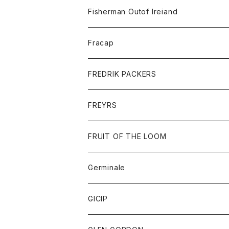
トレーナー
ロングスリーブTシャツ
ジャケット
帽子
Fisherman Outof Ireiand
ポロシャツ
シャツ
ニット
Fracap
ショートパンツ
グッズ
FREDRIK PACKERS
ダウンジャケット
靴
アクセサリー
FREYRS
ダウンベスト
バッグ
サングラス
FRUIT OF THE LOOM
Tシャツ
アウター
Germinale
ボトム
パーカー
グッズ
靴
GICIP
ネクタイ
サンダル