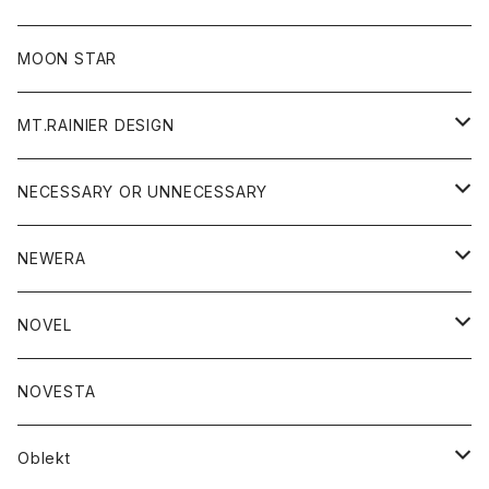
ジャケット
フリース
パンツ
帽子
MOON STAR
ニット
MT.RAINIER DESIGN
ブラウス
アウター
NECESSARY OR UNNECESSARY
コート
アクセサリー
アウター
NEWERA
ジャケット
バッグ
コート
グッズ
アクセサリー
帽子
NOVEL
ダウンジャケット
ジャケット
ウォレット
バッグ
トップス
グッズ
トップス
NOVESTA
ダウンベスト
ダウン
靴
ブレスレット
ジャケット
靴
カットソー
ボトム
トップス
ボトム
Oblekt