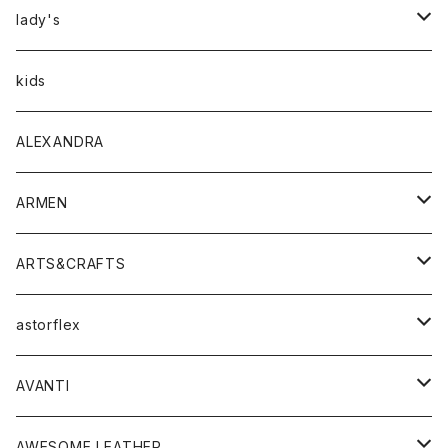
アウター
lady's
トップス
アウター
kids
Tシャツ
ボトムス
トップス
ALEXANDRA
シャツ
Tシャツ・カットソー
ボトムス
ARMEN
ニット・セーター
シャツ・ブラウス
パンツ
ワンピース・オールインワン
アウター
ARTS&CRAFTS
スウェット・パーカー
ニット・セーター
スカート
コート
バッグ
トップス
アクセサリー
astorflex
タンクトップ
パーカー・スウェット
ジャケット
ベスト
ウォレット
シューズ
ワンピース
グッズ
AVANTI
タンクトップ・キャミソール
シャツ
バッグ
靴
アクセサリー
ボトム
シャツ
AWESOME LEATHER