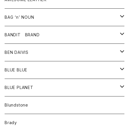
スカート
その他雑貨
グッズ
アウター
BAG ‘n’ NOUN
パンツ
靴
革ジャケット
アクセサリー
BANDIT BRAND
バッグ
トップス
BEN DAIVIS
ポーチ
Ｔシャツ
ポトム
BLUE BLUE
パンツ
アウター
BLUE PLANET
カーディガン
アクセサリー
サングラス
Blundstone
コート
バッグ
キッズ
Brady