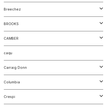
ジャケット
ベルト
Tシャツ
グッズ
Breechez
ダウンベスト
アンダーウェアー
トップス
シャツ
BROOKS
パーカー
カードホルダー
カーディガン
ボトム
グッズ
CAMBER
ブレザー
キーホルダー
ジャケット
オーバーオール
靴
レディース
トップス
caqu
靴
シャツ
ショートパンツ
オーバーオール
ハーフスリーブTシャツ
Carraig Donn
財布
セーター
ジーンズ
カーディガン
ニット
Columbia
ストール/マフラー
タンクトップ
スカート
コート
アウター
Crespi
チーフ
Tシャツ
パンツ