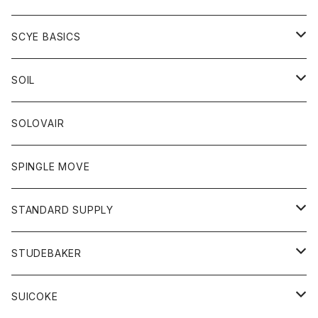
ベスト
Tシャツ
パーカー
靴
Tシャツ
アウター
SCYE BASICS
ロングスリーブＴシャツ
ボトム
カーディガン
トップス
グッズ
ボトム
SOIL
ワンピース
コート
Tシャツ
ネクタイ
ジーンズ
ボトム
アクセサリー
トップス
靴
SOLOVAIR
ジャケット
トレーナー
グローブ
チノパン
ショートパンツ
ポロシャツ
レディース
トップス
靴
ワンピース
SPINGLE MOVE
パーカー
パーカー
ストール
スカート
ベスト
スカート
カットソー
アクセサリー
ボトム
トップス
STANDARD SUPPLY
ロングスリーブTシャツ
パンツ
ジャケット
Tシャツ
カーディガン
バック
ショートパンツ
カットソー
レディース
ボトム
財布
STUDEBAKER
Tシャツ
パーカー
ジャケット
パンツ
カットソー
パンツ
バッグ
アクセサリー
SUICOKE