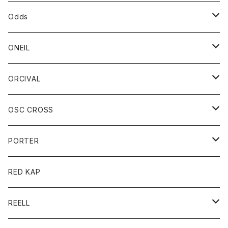
パーカー
パーカー
バック
ベルト
シャツ
ストール/マフラー
スエット
ショートパンツ
シャツ
レディース
ボトム
ボトム
Odds
ベスト
帽子
Tシャツ
帽子
フーディ
パンツ
シャツジャケット
シャツ
ショートパンツ
ショートパンツ
レディース
帽子
ONEIL
トレーナー
セーター
Tシャツ
ジーンズ
パンツ
ボトム
スカート
ORCIVAL
ベスト
Tシャツ
ボトム
パンツ
アウター
OSC CROSS
トレーナー
コート
アクセサリー
ダウンジャケット
PORTER
ベスト
ジャケット
バッグ
キッズ
カードホルダー
RED KAP
ロングスリーブＴシャツ
ダウンベスト
Tシャツ
グッズ
キーホルダー
REELL
パーカー