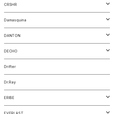
シャツ
ジャケット
ジャケット
CRSHR
バンダナ
トレーナー
スカート
ワンピース
キャップ
Damasquina
ネクタイ
パーカー
チュニック
ブラウス
ウォレット
DANTON
帽子
ベスト
Tシャツ
カードケース
アウター
DECHO
ポロシャツ
パーカー
コート
バッグ
アクセサリー
帽子
Drifter
ロングスリーブTシャツ
ワンピース
ジャケット
バッグ
キッズ
Dr.Ray
ボトム
ダウンジャケット
シャツ
グッズ
ERIBE
ジャケット
ダウンベスト
Tシャツ
帽子
トップス
ニット
EVERLAST