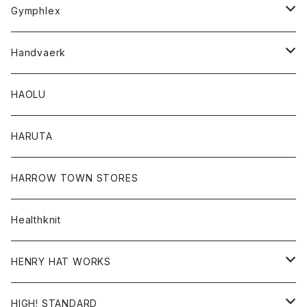
Tシャツ
Gymphlex
ロングスリーブTシャツ
アウター
Handvaerk
カーディガン
トップス
トップス
HAOLU
コート
シャツ
Tシャツ
レディース
HARUTA
ダウンジャケツト
スウェット
ロンTEE
カーディガン
ボトム
HARROW TOWN STORES
ダウンベスト
ダウンベスト
スエット
コート
パンツ
Healthknit
ジャケット
Ｔシャツ
Ｔシャツ
HENRY HAT WORKS
ワンピース
帽子
HIGH! STANDARD