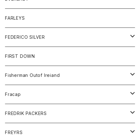
ベスト
ベスト
シャツ
ボトム
トップス
FARLEYS
フリース
セーター
ショートパンツ
ジャケット
レディース
ボトム
FEDERICO SILVER
Tシャツ
パンツ
スエットシャツ
コート
スエットパンツ
グッズ
アクセサリー
FIRST DOWN
トレーナー
ロングスリーブTシャツ
ジャケット
帽子
Fisherman Outof Ireiand
ポロシャツ
シャツ
ニット
Fracap
ショートパンツ
グッズ
FREDRIK PACKERS
ダウンジャケット
靴
アクセサリー
FREYRS