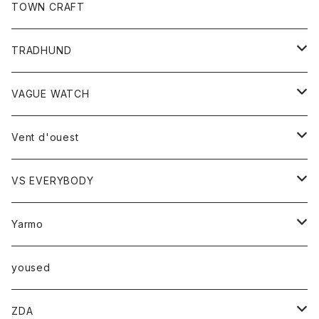
トップス
TOWN CRAFT
レディース
TRADHUND
カットソー
セーター
VAGUE WATCH
ベスト
時計
Vent d'ouest
ボトム
VS EVERYBODY
スカート
トップス
トップス
Yarmo
パンツ
ベスト
Ｔシャツ
アウター
yoused
コート
小物
ZDA