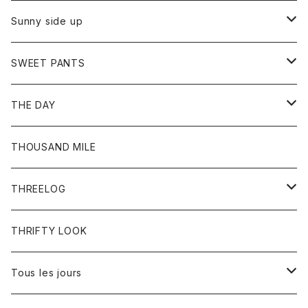
シャツ
カーディガン
オーバーオール
ブレスレット
ブーツ
Sunny side up
セーター
グローブ
リング
サンダル
アウター
SWEET PANTS
Tシャツ
Tシャツ
Ｇジャン
ボトム
ボトム
THE DAY
シャツ
ジーンズ
ショートパンツ
トップス
THOUSAND MILE
ボトム
Tシャツ
THREELOG
ワンピース
トップス
THRIFTY LOOK
コート
Tシャツ
Tous les jours