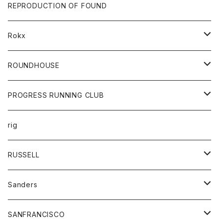
帽子
靴
トップス
財布
パンツ
REPRODUCTION OF FOUND
ロングスリーブカットソー
バック
カットソー
ショートパンツ
ボトムス
バック
Rokx
帽子
カーディガン
ショートパンツ
レディース
ボトム
ROUNDHOUSE
シャツ
パンツ
カットソー
エプロン
PROGRESS RUNNING CLUB
セーター
コート
キッズ
トップス
rig
Tシャツ
ジャケット
オーバーオール
Tシャツ
ボトム
グッズ
RUSSELL
トレーナー
シャツ
ペインターパンツ
帽子
アウター
Sanders
ニット
セーター
コート
スカート
グッズ
SANFRANCISCO