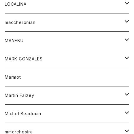
ジャケット
パンツ
アウター
トップス
LOCALINA
Tシャツ
スカート
スカート
カットソー
シャツ
ロングスリーブテーシャツ
maccheronian
トレーナー
セーター
ニット
シャツ
靴
MANEBU
パーカー
チュニック
ボトム
スカート
靴
MARK GONZALES
ハーフスリーブTシャツ
Tシャツ
ワンピース
ボトム
トップス
Marmot
ブラウス
ボトム
Tシャツ
ワンピース
Tシャツ
Martin Faizey
ベスト
ワンピース
ベルト
Michel Beadouin
ポロシャツ
トップス
mmorchestra
ロングスリーブTシャツ