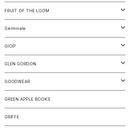
ダウンベスト
バッグ
サングラス
FRUIT OF THE LOOM
Tシャツ
アウター
Germinale
ボトム
パーカー
グッズ
靴
GICIP
ネクタイ
サンダル
トップス
トップス
GLEN GORDON
チーフ
シャツ
Tシャツ
ボトム
グッズ
GOODWEAR
タンクトップ
ショートパンツ
手袋
レディース
トップス
GREEN APPLE BOOKS
Tシャツ
スカート
スカート
Tシャツ
GRIFFE
トレーナー