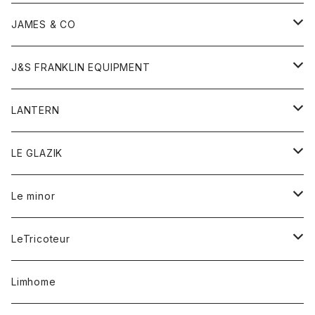
ダウンベスト
ネックレス
ジャケット
ロンパース
アンダーウェア
靴
トップス
トップス
キッズ
Tシャツ
JAMES & CO
パーカー
バッグ
ダウンベスト
靴
ストール
カーディガン
カットソー
トレーナー
ボトム
ボトム
トップス
帽子
ボトム
J&S FRANKLIN EQUIPMENT
ブレザー
ブレスレット
パーカー
グローブ
バンダナ
ジャケット
シャツ
オーバーオール
オーバーオール
Gジャケット
レディース
レディース
帽子
アウター
LANTERN
フリース
ベルト
ストール/マフラー
帽子
シャツ
セーター
ショートパンツ
ショートパンツ
スウェット
アウター
オーバーオール
ワンピース
アウター
LE GLAZIK
マフラー
バック
スウェットシャツ
Tシャツ
ジーンズ
スカート
カーディガン
シャツ
ワンピース
Tシャツ
レディース
Le minor
リング
帽子
ストレッチフライス
トレーナー
スウェットパンツ
パンツ
コート
コート
ボトム
LeTricoteur
バンダナ
セーター
ベスト
スカート
シャツ
シャツ
スカート
レディース
カーディガン
Limhome
タンクトップ
パンツ
スウェット