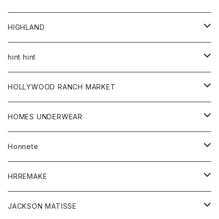
アウター
HIGHLAND
ジャケット
トップス
帽子
hint hint
シャツ
ボトム
ストール
HOLLYWOOD RANCH MARKET
カーディガン
グッズ
アウター
HOMES UNDERWEAR
Tシャツ
帽子
カーディガン
アクセサリー
アウター
Honnete
コート
ウォレット
カーディガン
キッズ
キッズ
ブラウス
HRREMAKE
ジャケット
ストール
コート
Tシャツ
Tシャツ
グッズ
グッズ
ワンピース
バック
JACKSON MATISSE