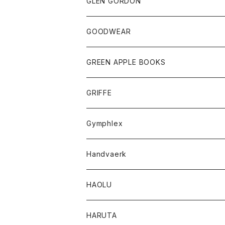
トップス
トップス
GLEN GORDON
チーフ
シャツ
Tシャツ
ボトム
グッズ
GOODWEAR
タンクトップ
ショートパンツ
手袋
レディース
トップス
GREEN APPLE BOOKS
Tシャツ
スカート
スカート
Tシャツ
GRIFFE
トレーナー
Tシャツ
Gymphlex
ロングスリーブTシャツ
アウター
Handvaerk
カーディガン
トップス
トップス
HAOLU
コート
シャツ
Tシャツ
レディース
HARUTA