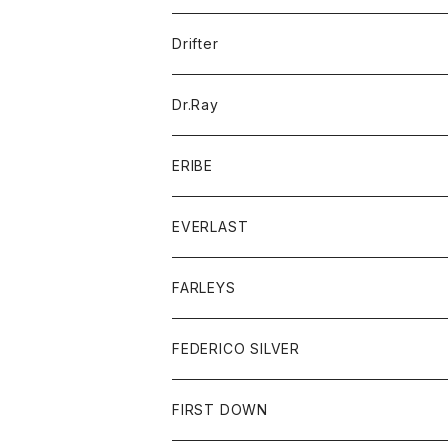
ポロシャツ
パーカー
コート
バッグ
アクセサリー
帽子
Drifter
ロングスリーブTシャツ
ワンピース
ジャケット
バッグ
キッズ
Dr.Ray
ボトム
ダウンジャケット
シャツ
グッズ
ERIBE
ジャケット
ダウンベスト
Tシャツ
帽子
トップス
ニット
EVERLAST
ベスト
ベスト
シャツ
ボトム
トップス
FARLEYS
フリース
セーター
ショートパンツ
ジャケット
レディース
ボトム
FEDERICO SILVER
Tシャツ
パンツ
スエットシャツ
コート
スエットパンツ
グッズ
アクセサリー
FIRST DOWN