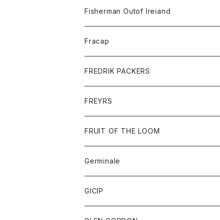
トレーナー
ロングスリーブTシャツ
ジャケット
帽子
Fisherman Outof Ireiand
ポロシャツ
シャツ
ニット
Fracap
ショートパンツ
グッズ
FREDRIK PACKERS
ダウンジャケット
靴
アクセサリー
FREYRS
ダウンベスト
バッグ
サングラス
FRUIT OF THE LOOM
Tシャツ
アウター
Germinale
ボトム
パーカー
グッズ
靴
GICIP
ネクタイ
サンダル