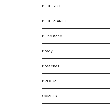
ポーチ
Ｔシャツ
ポトム
BLUE BLUE
パンツ
アウター
BLUE PLANET
カーディガン
アクセサリー
サングラス
Blundstone
コート
バッグ
キッズ
Brady
ジャケット
ベルト
Tシャツ
グッズ
Breechez
ダウンベスト
アンダーウェアー
トップス
シャツ
BROOKS
パーカー
カードホルダー
カーディガン
ボトム
グッズ
CAMBER
ブレザー
キーホルダー
ジャケット
オーバーオール
靴