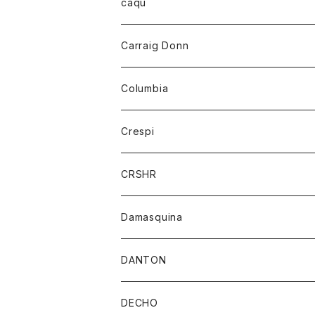
レディース
トップス
caqu
靴
シャツ
ショートパンツ
オーバーオール
ハーフスリーブTシャツ
Carraig Donn
財布
セーター
ジーンズ
カーディガン
ニット
Columbia
ストール/マフラー
タンクトップ
スカート
コート
アウター
Crespi
チーフ
Tシャツ
パンツ
シャツ
ジャケット
ジャケット
CRSHR
バンダナ
トレーナー
スカート
ワンピース
キャップ
Damasquina
ネクタイ
パーカー
チュニック
ブラウス
ウォレット
DANTON
帽子
ベスト
Tシャツ
カードケース
アウター
DECHO