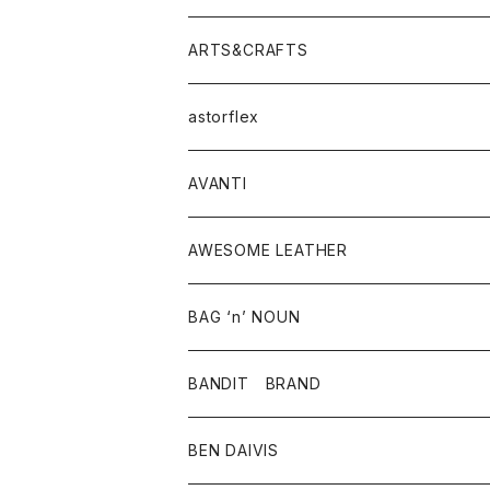
ニット・セーター
シャツ・ブラウス
パンツ
ワンピース・オールインワン
アウター
ARTS&CRAFTS
スウェット・パーカー
ニット・セーター
スカート
コート
バッグ
トップス
アクセサリー
astorflex
タンクトップ
パーカー・スウェット
ジャケット
ベスト
ウォレット
シューズ
ワンピース
グッズ
AVANTI
タンクトップ・キャミソール
シャツ
バッグ
靴
アクセサリー
ボトム
シャツ
AWESOME LEATHER
スカート
その他雑貨
グッズ
アウター
BAG ‘n’ NOUN
パンツ
靴
革ジャケット
アクセサリー
BANDIT BRAND
バッグ
トップス
BEN DAIVIS