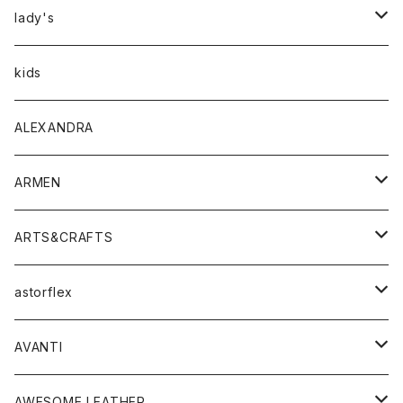
アウター
lady's
トップス
アウター
kids
Tシャツ
ボトムス
トップス
ALEXANDRA
シャツ
Tシャツ・カットソー
ボトムス
ARMEN
ニット・セーター
シャツ・ブラウス
パンツ
ワンピース・オールインワン
アウター
ARTS&CRAFTS
スウェット・パーカー
ニット・セーター
スカート
コート
バッグ
トップス
アクセサリー
astorflex
タンクトップ
パーカー・スウェット
ジャケット
ベスト
ウォレット
シューズ
ワンピース
グッズ
AVANTI
タンクトップ・キャミソール
シャツ
バッグ
靴
アクセサリー
ボトム
シャツ
AWESOME LEATHER