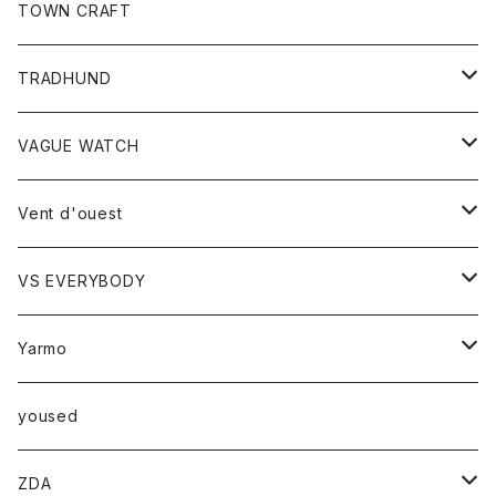
トップス
TOWN CRAFT
レディース
TRADHUND
カットソー
セーター
VAGUE WATCH
ベスト
時計
Vent d'ouest
ボトム
VS EVERYBODY
スカート
トップス
トップス
Yarmo
パンツ
ベスト
Ｔシャツ
アウター
yoused
コート
小物
ZDA