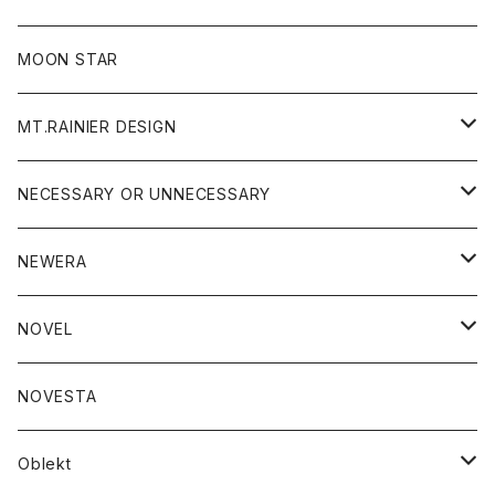
ジャケット
フリース
パンツ
帽子
MOON STAR
ニット
MT.RAINIER DESIGN
ブラウス
アウター
NECESSARY OR UNNECESSARY
コート
アクセサリー
アウター
NEWERA
ジャケット
バッグ
コート
グッズ
アクセサリー
帽子
NOVEL
ダウンジャケット
ジャケット
ウォレット
バッグ
トップス
グッズ
トップス
NOVESTA
ダウンベスト
ダウン
靴
ブレスレット
ジャケット
靴
カットソー
ボトム
トップス
ボトム
Oblekt