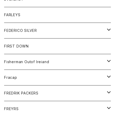
ベスト
ベスト
シャツ
ボトム
トップス
FARLEYS
フリース
セーター
ショートパンツ
ジャケット
レディース
ボトム
FEDERICO SILVER
Tシャツ
パンツ
スエットシャツ
コート
スエットパンツ
グッズ
アクセサリー
FIRST DOWN
トレーナー
ロングスリーブTシャツ
ジャケット
帽子
Fisherman Outof Ireiand
ポロシャツ
シャツ
ニット
Fracap
ショートパンツ
グッズ
FREDRIK PACKERS
ダウンジャケット
靴
アクセサリー
FREYRS