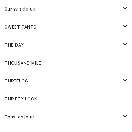
シャツ
カーディガン
オーバーオール
ブレスレット
ブーツ
Sunny side up
セーター
グローブ
リング
サンダル
アウター
SWEET PANTS
Tシャツ
Tシャツ
Ｇジャン
ボトム
ボトム
THE DAY
シャツ
ジーンズ
ショートパンツ
トップス
THOUSAND MILE
ボトム
Tシャツ
THREELOG
ワンピース
トップス
THRIFTY LOOK
コート
Tシャツ
Tous les jours