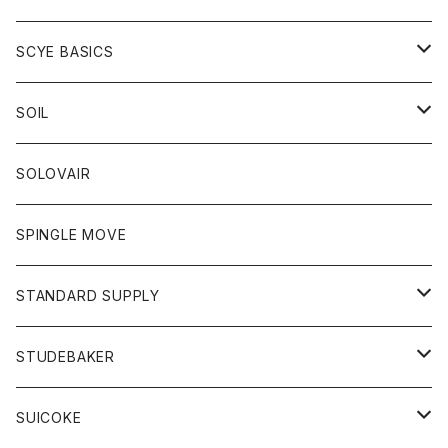
ベスト
Tシャツ
パーカー
靴
Tシャツ
アウター
SCYE BASICS
ロングスリーブＴシャツ
ボトム
カーディガン
トップス
グッズ
ボトム
SOIL
ワンピース
コート
Tシャツ
ネクタイ
ジーンズ
ボトム
アクセサリー
トップス
靴
SOLOVAIR
ジャケット
トレーナー
グローブ
チノパン
ショートパンツ
ポロシャツ
レディース
トップス
靴
ワンピース
SPINGLE MOVE
パーカー
パーカー
ストール
スカート
ベスト
スカート
カットソー
アクセサリー
ボトム
トップス
STANDARD SUPPLY
ロングスリーブTシャツ
パンツ
ジャケット
Tシャツ
カーディガン
バック
ショートパンツ
カットソー
レディース
ボトム
財布
STUDEBAKER
Tシャツ
パーカー
ジャケット
パンツ
カットソー
パンツ
バッグ
アクセサリー
SUICOKE