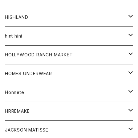
アウター
HIGHLAND
ジャケット
トップス
帽子
hint hint
シャツ
ボトム
ストール
HOLLYWOOD RANCH MARKET
カーディガン
グッズ
アウター
HOMES UNDERWEAR
Tシャツ
帽子
カーディガン
アクセサリー
アウター
Honnete
コート
ウォレット
カーディガン
キッズ
キッズ
ブラウス
HRREMAKE
ジャケット
ストール
コート
Tシャツ
Tシャツ
グッズ
グッズ
ワンピース
バック
JACKSON MATISSE