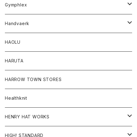
Tシャツ
Gymphlex
ロングスリーブTシャツ
アウター
Handvaerk
カーディガン
トップス
トップス
HAOLU
コート
シャツ
Tシャツ
レディース
HARUTA
ダウンジャケツト
スウェット
ロンTEE
カーディガン
ボトム
HARROW TOWN STORES
ダウンベスト
ダウンベスト
スエット
コート
パンツ
Healthknit
ジャケット
Ｔシャツ
Ｔシャツ
HENRY HAT WORKS
ワンピース
帽子
HIGH! STANDARD