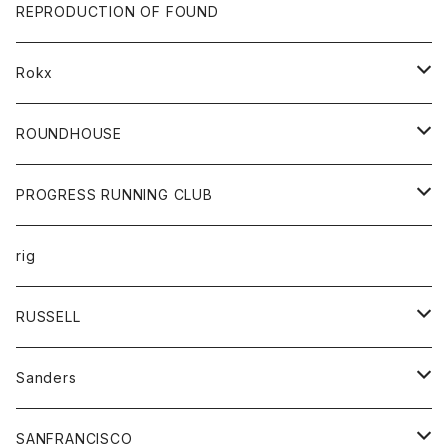
帽子
靴
トップス
財布
パンツ
REPRODUCTION OF FOUND
ロングスリーブカットソー
バック
カットソー
ショートパンツ
ボトムス
バック
Rokx
帽子
カーディガン
ショートパンツ
レディース
ボトム
ROUNDHOUSE
シャツ
パンツ
カットソー
エプロン
PROGRESS RUNNING CLUB
セーター
コート
キッズ
トップス
rig
Tシャツ
ジャケット
オーバーオール
Tシャツ
ボトム
グッズ
RUSSELL
トレーナー
シャツ
ペインターパンツ
帽子
アウター
Sanders
ニット
セーター
コート
スカート
グッズ
SANFRANCISCO