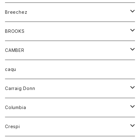
ジャケット
ベルト
Tシャツ
グッズ
Breechez
ダウンベスト
アンダーウェアー
トップス
シャツ
BROOKS
パーカー
カードホルダー
カーディガン
ボトム
グッズ
CAMBER
ブレザー
キーホルダー
ジャケット
オーバーオール
靴
レディース
トップス
caqu
靴
シャツ
ショートパンツ
オーバーオール
ハーフスリーブTシャツ
Carraig Donn
財布
セーター
ジーンズ
カーディガン
ニット
Columbia
ストール/マフラー
タンクトップ
スカート
コート
アウター
Crespi
チーフ
Tシャツ
パンツ