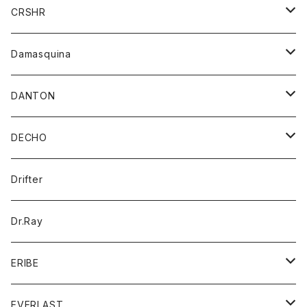
シャツ
ジャケット
ジャケット
CRSHR
バンダナ
トレーナー
スカート
ワンピース
キャップ
Damasquina
ネクタイ
パーカー
チュニック
ブラウス
ウォレット
DANTON
帽子
ベスト
Tシャツ
カードケース
アウター
DECHO
ポロシャツ
パーカー
コート
バッグ
アクセサリー
帽子
Drifter
ロングスリーブTシャツ
ワンピース
ジャケット
バッグ
キッズ
Dr.Ray
ボトム
ダウンジャケット
シャツ
グッズ
ERIBE
ジャケット
ダウンベスト
Tシャツ
帽子
トップス
ニット
EVERLAST