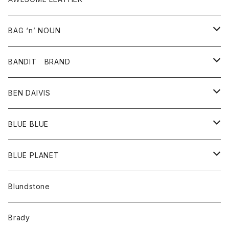
スカート
その他雑貨
グッズ
アウター
BAG ‘n’ NOUN
パンツ
靴
革ジャケット
アクセサリー
BANDIT BRAND
バッグ
トップス
BEN DAIVIS
ポーチ
Ｔシャツ
ポトム
BLUE BLUE
パンツ
アウター
BLUE PLANET
カーディガン
アクセサリー
サングラス
Blundstone
コート
バッグ
キッズ
Brady