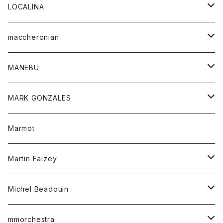
ジャケット
パンツ
アウター
トップス
LOCALINA
Tシャツ
スカート
スカート
カットソー
シャツ
ロングスリーブテーシャツ
maccheronian
トレーナー
セーター
ニット
シャツ
靴
MANEBU
パーカー
チュニック
ボトム
スカート
靴
MARK GONZALES
ハーフスリーブTシャツ
Tシャツ
ワンピース
ボトム
トップス
Marmot
ブラウス
ボトム
Tシャツ
ワンピース
Tシャツ
Martin Faizey
ベスト
ワンピース
ベルト
Michel Beadouin
ポロシャツ
トップス
mmorchestra
ロングスリーブTシャツ