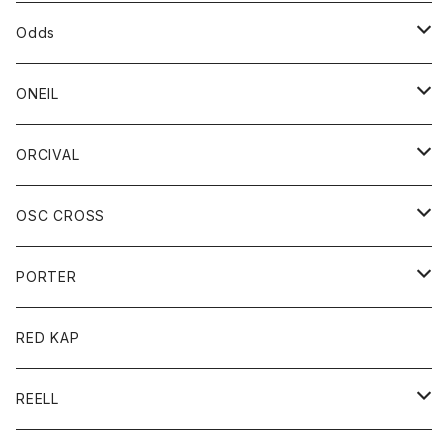
パーカー
パーカー
バック
ベルト
シャツ
ストール/マフラー
スエット
ショートパンツ
シャツ
レディース
ボトム
ボトム
Odds
ベスト
帽子
Tシャツ
帽子
フーディ
パンツ
シャツジャケット
シャツ
ショートパンツ
ショートパンツ
レディース
帽子
ONEIL
トレーナー
セーター
Tシャツ
ジーンズ
パンツ
ボトム
スカート
ORCIVAL
ベスト
Tシャツ
ボトム
パンツ
アウター
OSC CROSS
トレーナー
コート
アクセサリー
ダウンジャケット
PORTER
ベスト
ジャケット
バッグ
キッズ
カードホルダー
RED KAP
ロングスリーブＴシャツ
ダウンベスト
Tシャツ
グッズ
キーホルダー
REELL
パーカー