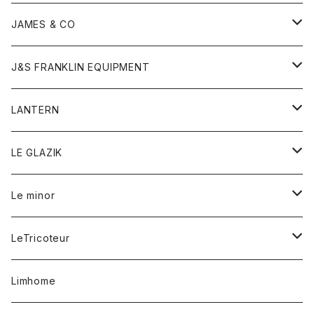
ダウンベスト
ネックレス
ジャケット
ロンパース
アンダーウェア
靴
トップス
トップス
キッズ
Tシャツ
JAMES & CO
パーカー
バッグ
ダウンベスト
靴
ストール
カーディガン
カットソー
トレーナー
ボトム
ボトム
トップス
帽子
ボトム
J&S FRANKLIN EQUIPMENT
ブレザー
ブレスレット
パーカー
グローブ
バンダナ
ジャケット
シャツ
オーバーオール
オーバーオール
Gジャケット
レディース
レディース
帽子
アウター
LANTERN
フリース
ベルト
ストール/マフラー
帽子
シャツ
セーター
ショートパンツ
ショートパンツ
スウェット
アウター
オーバーオール
ワンピース
アウター
LE GLAZIK
マフラー
バック
スウェットシャツ
Tシャツ
ジーンズ
スカート
カーディガン
シャツ
ワンピース
Tシャツ
レディース
Le minor
リング
帽子
ストレッチフライス
トレーナー
スウェットパンツ
パンツ
コート
コート
ボトム
LeTricoteur
バンダナ
セーター
ベスト
スカート
シャツ
シャツ
スカート
レディース
カーディガン
Limhome
タンクトップ
パンツ
スウェット