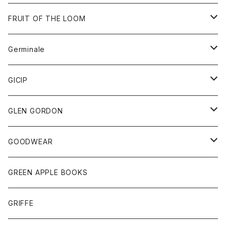
ダウンベスト
バッグ
サングラス
FRUIT OF THE LOOM
Tシャツ
アウター
Germinale
ボトム
パーカー
グッズ
靴
GICIP
ネクタイ
サンダル
トップス
トップス
GLEN GORDON
チーフ
シャツ
Tシャツ
ボトム
グッズ
GOODWEAR
タンクトップ
ショートパンツ
手袋
レディース
トップス
GREEN APPLE BOOKS
Tシャツ
スカート
スカート
Tシャツ
GRIFFE
トレーナー