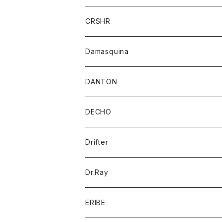
チーフ
Tシャツ
パンツ
シャツ
ジャケット
ジャケット
CRSHR
バンダナ
トレーナー
スカート
ワンピース
キャップ
Damasquina
ネクタイ
パーカー
チュニック
ブラウス
ウォレット
DANTON
帽子
ベスト
Tシャツ
カードケース
アウター
DECHO
ポロシャツ
パーカー
コート
バッグ
アクセサリー
帽子
Drifter
ロングスリーブTシャツ
ワンピース
ジャケット
バッグ
キッズ
Dr.Ray
ボトム
ダウンジャケット
シャツ
グッズ
ERIBE
ジャケット