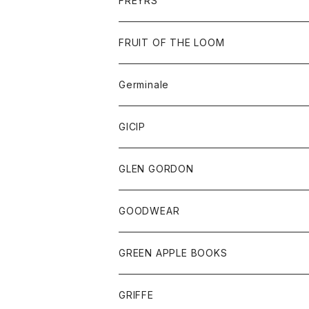
FREYRS
ダウンベスト
バッグ
サングラス
FRUIT OF THE LOOM
Tシャツ
アウター
Germinale
ボトム
パーカー
グッズ
靴
GICIP
ネクタイ
サンダル
トップス
トップス
GLEN GORDON
チーフ
シャツ
Tシャツ
ボトム
グッズ
GOODWEAR
タンクトップ
ショートパンツ
手袋
レディース
トップス
GREEN APPLE BOOKS
Tシャツ
スカート
スカート
Tシャツ
GRIFFE