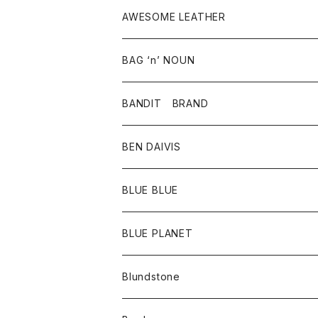
タンクトップ・キャミソール
シャツ
バッグ
靴
アクセサリー
ボトム
シャツ
AWESOME LEATHER
スカート
その他雑貨
グッズ
アウター
BAG ‘n’ NOUN
パンツ
靴
革ジャケット
アクセサリー
BANDIT BRAND
バッグ
トップス
BEN DAIVIS
ポーチ
Ｔシャツ
ポトム
BLUE BLUE
パンツ
アウター
BLUE PLANET
カーディガン
アクセサリー
サングラス
Blundstone
コート
バッグ