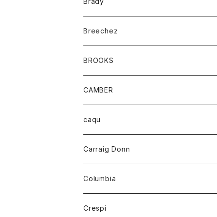
キッズ
Brady
ジャケット
ベルト
Tシャツ
グッズ
Breechez
ダウンベスト
アンダーウェアー
トップス
シャツ
BROOKS
パーカー
カードホルダー
カーディガン
ボトム
グッズ
CAMBER
ブレザー
キーホルダー
ジャケット
オーバーオール
靴
レディース
トップス
caqu
靴
シャツ
ショートパンツ
オーバーオール
ハーフスリーブTシャツ
Carraig Donn
財布
セーター
ジーンズ
カーディガン
ニット
Columbia
ストール/マフラー
タンクトップ
スカート
コート
アウター
Crespi