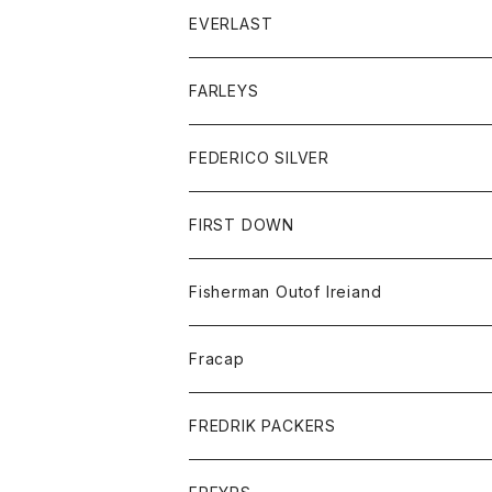
ダウンベスト
Tシャツ
帽子
トップス
ニット
EVERLAST
ベスト
ベスト
シャツ
ボトム
トップス
FARLEYS
フリース
セーター
ショートパンツ
ジャケット
レディース
ボトム
FEDERICO SILVER
Tシャツ
パンツ
スエットシャツ
コート
スエットパンツ
グッズ
アクセサリー
FIRST DOWN
トレーナー
ロングスリーブTシャツ
ジャケット
帽子
Fisherman Outof Ireiand
ポロシャツ
シャツ
ニット
Fracap
ショートパンツ
グッズ
FREDRIK PACKERS
ダウンジャケット
靴
アクセサリー