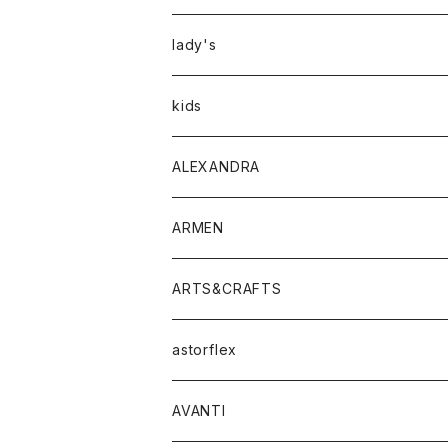
アウター
lady's
トップス
アウター
kids
Tシャツ
ボトムス
トップス
ALEXANDRA
シャツ
Tシャツ・カットソー
ボトムス
ARMEN
ニット・セーター
シャツ・ブラウス
パンツ
ワンピース・オールインワン
アウター
ARTS&CRAFTS
スウェット・パーカー
ニット・セーター
スカート
コート
バッグ
トップス
アクセサリー
astorflex
タンクトップ
パーカー・スウェット
ジャケット
ベスト
ウォレット
シューズ
ワンピース
グッズ
AVANTI