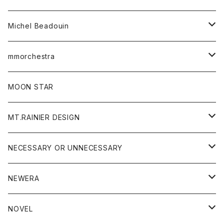
ワンピース
ベルト
Michel Beadouin
ポロシャツ
トップス
mmorchestra
ロングスリーブTシャツ
ジャケット
フリース
パンツ
帽子
MOON STAR
ニット
MT.RAINIER DESIGN
ブラウス
アウター
NECESSARY OR UNNECESSARY
コート
アクセサリー
アウター
NEWERA
ジャケット
バッグ
コート
グッズ
アクセサリー
帽子
NOVEL