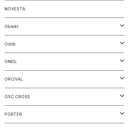
ダウンジャケット
ジャケット
ウォレット
バッグ
トップス
グッズ
トップス
NOVESTA
ダウンベスト
ダウン
靴
ブレスレット
ジャケット
靴
カットソー
ボトム
トップス
ボトム
Oblekt
パーカー
パーカー
バック
ベルト
シャツ
ストール/マフラー
スエット
ショートパンツ
シャツ
レディース
ボトム
ボトム
Odds
ベスト
帽子
Tシャツ
帽子
フーディ
パンツ
シャツジャケット
シャツ
ショートパンツ
ショートパンツ
レディース
帽子
ONEIL
トレーナー
セーター
Tシャツ
ジーンズ
パンツ
ボトム
スカート
ORCIVAL
ベスト
Tシャツ
ボトム
パンツ
アウター
OSC CROSS
トレーナー
コート
アクセサリー
ダウンジャケット
PORTER
ベスト