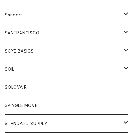
トレーナー
シャツ
ペインターパンツ
帽子
アウター
Sanders
ニット
セーター
コート
スカート
グッズ
SANFRANCISCO
ベスト
Tシャツ
パーカー
靴
Tシャツ
アウター
SCYE BASICS
ロングスリーブＴシャツ
ボトム
カーディガン
トップス
グッズ
ボトム
SOIL
ワンピース
コート
Tシャツ
ネクタイ
ジーンズ
ボトム
アクセサリー
トップス
靴
SOLOVAIR
ジャケット
トレーナー
グローブ
チノパン
ショートパンツ
ポロシャツ
レディース
トップス
靴
ワンピース
SPINGLE MOVE
パーカー
パーカー
ストール
スカート
ベスト
スカート
カットソー
アクセサリー
ボトム
トップス
STANDARD SUPPLY