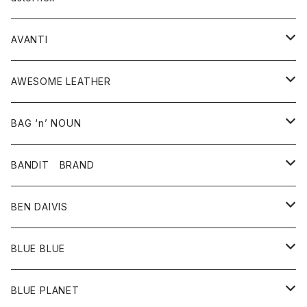
タンクトップ
パーカー・スウェット
ジャケット
ベスト
ウォレット
シューズ
ワンピース
グッズ
AVANTI
タンクトップ・キャミソール
シャツ
バッグ
靴
アクセサリー
ボトム
シャツ
AWESOME LEATHER
スカート
その他雑貨
グッズ
アウター
BAG ‘n’ NOUN
パンツ
靴
革ジャケット
アクセサリー
BANDIT BRAND
バッグ
トップス
BEN DAIVIS
ポーチ
Ｔシャツ
ポトム
BLUE BLUE
パンツ
アウター
BLUE PLANET