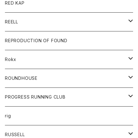
ジャケット
バッグ
キッズ
カードホルダー
RED KAP
ロングスリーブＴシャツ
ダウンベスト
Tシャツ
グッズ
キーホルダー
REELL
パーカー
帽子
靴
トップス
財布
パンツ
REPRODUCTION OF FOUND
ロングスリーブカットソー
バック
カットソー
ショートパンツ
ボトムス
バック
Rokx
帽子
カーディガン
ショートパンツ
レディース
ボトム
ROUNDHOUSE
シャツ
パンツ
カットソー
エプロン
PROGRESS RUNNING CLUB
セーター
コート
キッズ
トップス
rig
Tシャツ
ジャケット
オーバーオール
Tシャツ
ボトム
グッズ
RUSSELL