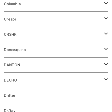
ジーンズ
カーディガン
ニット
Columbia
ストール/マフラー
タンクトップ
スカート
コート
アウター
Crespi
チーフ
Tシャツ
パンツ
シャツ
ジャケット
ジャケット
CRSHR
バンダナ
トレーナー
スカート
ワンピース
キャップ
Damasquina
ネクタイ
パーカー
チュニック
ブラウス
ウォレット
DANTON
帽子
ベスト
Tシャツ
カードケース
アウター
DECHO
ポロシャツ
パーカー
コート
バッグ
アクセサリー
帽子
Drifter
ロングスリーブTシャツ
ワンピース
ジャケット
バッグ
キッズ
Dr.Ray