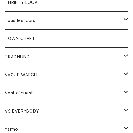
トップス
THRIFTY LOOK
コート
Tシャツ
Tous les jours
トップス
TOWN CRAFT
レディース
TRADHUND
カットソー
セーター
VAGUE WATCH
ベスト
時計
Vent d'ouest
ボトム
VS EVERYBODY
スカート
トップス
トップス
Yarmo