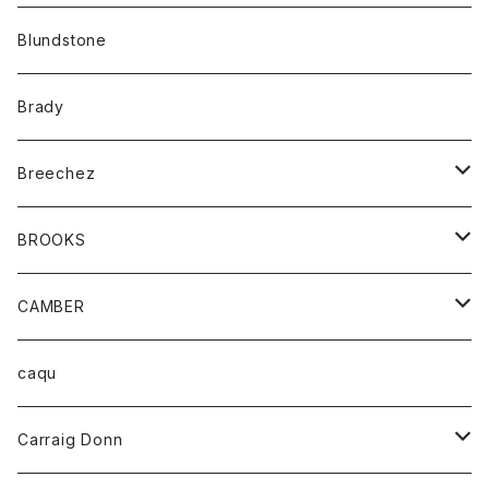
カーディガン
アクセサリー
サングラス
Blundstone
コート
バッグ
キッズ
Brady
ジャケット
ベルト
Tシャツ
グッズ
Breechez
ダウンベスト
アンダーウェアー
トップス
シャツ
BROOKS
パーカー
カードホルダー
カーディガン
ボトム
グッズ
CAMBER
ブレザー
キーホルダー
ジャケット
オーバーオール
靴
レディース
トップス
caqu
靴
シャツ
ショートパンツ
オーバーオール
ハーフスリーブTシャツ
Carraig Donn
財布
セーター