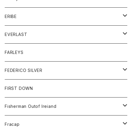
ボトム
ダウンジャケット
シャツ
グッズ
ERIBE
ジャケット
ダウンベスト
Tシャツ
帽子
トップス
ニット
EVERLAST
ベスト
ベスト
シャツ
ボトム
トップス
FARLEYS
フリース
セーター
ショートパンツ
ジャケット
レディース
ボトム
FEDERICO SILVER
Tシャツ
パンツ
スエットシャツ
コート
スエットパンツ
グッズ
アクセサリー
FIRST DOWN
トレーナー
ロングスリーブTシャツ
ジャケット
帽子
Fisherman Outof Ireiand
ポロシャツ
シャツ
ニット
Fracap