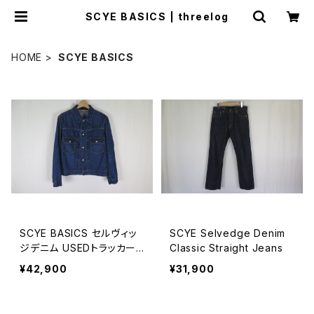
SCYE BASICS | threelog
HOME
SCYE BASICS
SCYE BASICS セルヴィッ
SCYE Selvedge Denim
ジデニム USEDトラッカー
Classic Straight Jeans
ジャケット MEN
¥42,900
¥31,900