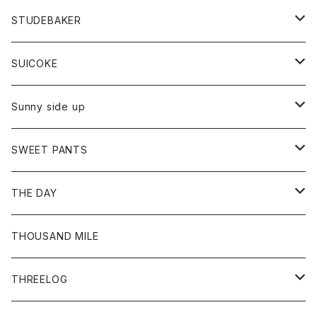
ロングスリーブTシャツ
パンツ
ジャケット
Tシャツ
カーディガン
バック
ショートパンツ
カットソー
レディース
ボトム
財布
STUDEBAKER
Tシャツ
パーカー
ジャケット
パンツ
カットソー
パンツ
バッグ
アクセサリー
SUICOKE
シャツ
カーディガン
オーバーオール
ブレスレット
ブーツ
Sunny side up
セーター
グローブ
リング
サンダル
アウター
SWEET PANTS
Tシャツ
Tシャツ
Ｇジャン
ボトム
ボトム
THE DAY
シャツ
ジーンズ
ショートパンツ
トップス
THOUSAND MILE
ボトム
Tシャツ
THREELOG
ワンピース