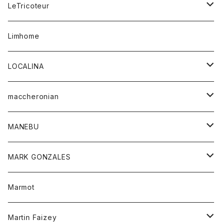
コート
ボトム
LeTricoteur
バンダナ
セーター
ベスト
スカート
シャツ
シャツ
スカート
レディース
カーディガン
Limhome
タンクトップ
パンツ
スウェット
ジャケット
パンツ
アウター
トップス
LOCALINA
Tシャツ
スカート
スカート
カットソー
シャツ
ロングスリーブテーシャツ
maccheronian
トレーナー
セーター
ニット
シャツ
靴
MANEBU
パーカー
チュニック
ボトム
スカート
靴
MARK GONZALES
ハーフスリーブTシャツ
Tシャツ
ワンピース
ボトム
トップス
Marmot
ブラウス
ボトム
Tシャツ
ワンピース
Tシャツ
Martin Faizey
ベスト