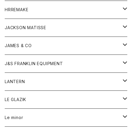
コート
ウォレット
カーディガン
キッズ
キッズ
ブラウス
HRREMAKE
ジャケット
ストール
コート
Tシャツ
Tシャツ
グッズ
グッズ
ワンピース
バック
JACKSON MATISSE
ダウンベスト
ネックレス
ジャケット
ロンパース
アンダーウェア
靴
トップス
トップス
キッズ
Tシャツ
JAMES & CO
パーカー
バッグ
ダウンベスト
靴
ストール
カーディガン
カットソー
トレーナー
ボトム
ボトム
トップス
帽子
ボトム
J&S FRANKLIN EQUIPMENT
ブレザー
ブレスレット
パーカー
グローブ
バンダナ
ジャケット
シャツ
オーバーオール
オーバーオール
Gジャケット
レディース
レディース
帽子
アウター
LANTERN
フリース
ベルト
ストール/マフラー
帽子
シャツ
セーター
ショートパンツ
ショートパンツ
スウェット
アウター
オーバーオール
ワンピース
アウター
LE GLAZIK
マフラー
バック
スウェットシャツ
Tシャツ
ジーンズ
スカート
カーディガン
シャツ
ワンピース
Tシャツ
レディース
Le minor
リング
帽子
ストレッチフライス
トレーナー
スウェットパンツ
パンツ
コート