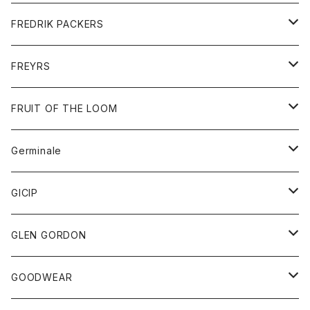
ショートパンツ
グッズ
FREDRIK PACKERS
ダウンジャケット
靴
アクセサリー
FREYRS
ダウンベスト
バッグ
サングラス
FRUIT OF THE LOOM
Tシャツ
アウター
Germinale
ボトム
パーカー
グッズ
靴
GICIP
ネクタイ
サンダル
トップス
トップス
GLEN GORDON
チーフ
シャツ
Tシャツ
ボトム
グッズ
GOODWEAR