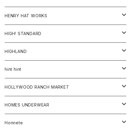
ジャケット
Ｔシャツ
Ｔシャツ
HENRY HAT WORKS
ワンピース
帽子
HIGH! STANDARD
アウター
HIGHLAND
ジャケット
トップス
帽子
hint hint
シャツ
ボトム
ストール
HOLLYWOOD RANCH MARKET
カーディガン
グッズ
アウター
HOMES UNDERWEAR
Tシャツ
帽子
カーディガン
アクセサリー
アウター
Honnete