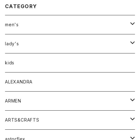
CATEGORY
men's
アウター
lady's
トップス
アウター
kids
Tシャツ
ボトムス
トップス
ALEXANDRA
シャツ
Tシャツ・カットソー
ボトムス
ARMEN
ニット・セーター
シャツ・ブラウス
パンツ
ワンピース・オールインワン
アウター
ARTS&CRAFTS
スウェット・パーカー
ニット・セーター
スカート
コート
バッグ
トップス
アクセサリー
astorflex