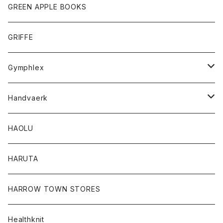
タンクトップ
ショートパンツ
手袋
レディース
トップス
GREEN APPLE BOOKS
Tシャツ
スカート
スカート
Tシャツ
GRIFFE
トレーナー
Tシャツ
Gymphlex
ロングスリーブTシャツ
アウター
Handvaerk
カーディガン
トップス
トップス
HAOLU
コート
シャツ
Tシャツ
レディース
HARUTA
ダウンジャケツト
スウェット
ロンTEE
カーディガン
ボトム
HARROW TOWN STORES
ダウンベスト
ダウンベスト
スエット
コート
パンツ
Healthknit