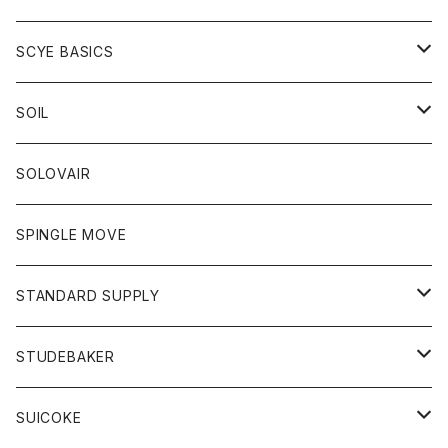
ベスト
Tシャツ
パーカー
靴
Tシャツ
アウター
SCYE BASICS
ロングスリーブＴシャツ
ボトム
カーディガン
トップス
グッズ
ボトム
SOIL
ワンピース
コート
Tシャツ
ネクタイ
ジーンズ
ボトム
アクセサリー
トップス
靴
SOLOVAIR
ジャケット
トレーナー
グローブ
チノパン
ショートパンツ
ポロシャツ
レディース
トップス
靴
ワンピース
SPINGLE MOVE
パーカー
パーカー
ストール
スカート
ベスト
スカート
カットソー
アクセサリー
ボトム
トップス
STANDARD SUPPLY
ロングスリーブTシャツ
パンツ
ジャケット
Tシャツ
カーディガン
バック
ショートパンツ
カットソー
レディース
ボトム
財布
STUDEBAKER
Tシャツ
パーカー
ジャケット
パンツ
カットソー
パンツ
バッグ
アクセサリー
SUICOKE