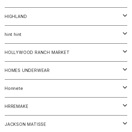
アウター
HIGHLAND
ジャケット
トップス
帽子
hint hint
シャツ
ボトム
ストール
HOLLYWOOD RANCH MARKET
カーディガン
グッズ
アウター
HOMES UNDERWEAR
Tシャツ
帽子
カーディガン
アクセサリー
アウター
Honnete
コート
ウォレット
カーディガン
キッズ
キッズ
ブラウス
HRREMAKE
ジャケット
ストール
コート
Tシャツ
Tシャツ
グッズ
グッズ
ワンピース
バック
JACKSON MATISSE