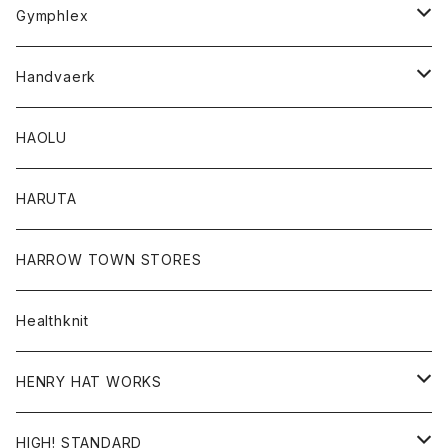
Tシャツ
Gymphlex
ロングスリーブTシャツ
アウター
Handvaerk
カーディガン
トップス
トップス
HAOLU
コート
シャツ
Tシャツ
レディース
HARUTA
ダウンジャケツト
スウェット
ロンTEE
カーディガン
ボトム
HARROW TOWN STORES
ダウンベスト
ダウンベスト
スエット
コート
パンツ
Healthknit
ジャケット
Ｔシャツ
Ｔシャツ
HENRY HAT WORKS
ワンピース
帽子
HIGH! STANDARD