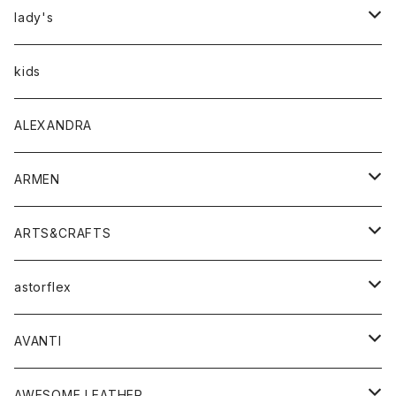
アウター
lady's
トップス
アウター
kids
Tシャツ
ボトムス
トップス
ALEXANDRA
シャツ
Tシャツ・カットソー
ボトムス
ARMEN
ニット・セーター
シャツ・ブラウス
パンツ
ワンピース・オールインワン
アウター
ARTS&CRAFTS
スウェット・パーカー
ニット・セーター
スカート
コート
バッグ
トップス
アクセサリー
astorflex
タンクトップ
パーカー・スウェット
ジャケット
ベスト
ウォレット
シューズ
ワンピース
グッズ
AVANTI
タンクトップ・キャミソール
シャツ
バッグ
靴
アクセサリー
ボトム
シャツ
AWESOME LEATHER