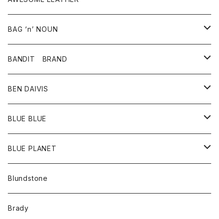
スカート
その他雑貨
グッズ
アウター
BAG ‘n’ NOUN
パンツ
靴
革ジャケット
アクセサリー
BANDIT BRAND
バッグ
トップス
BEN DAIVIS
ポーチ
Ｔシャツ
ポトム
BLUE BLUE
パンツ
アウター
BLUE PLANET
カーディガン
アクセサリー
サングラス
Blundstone
コート
バッグ
キッズ
Brady