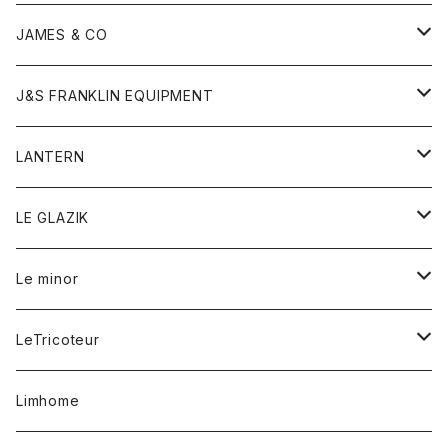
ダウンベスト
ネックレス
ジャケット
ロンパース
アンダーウェア
靴
トップス
トップス
キッズ
Tシャツ
JAMES & CO
パーカー
バッグ
ダウンベスト
靴
ストール
カーディガン
カットソー
トレーナー
ボトム
ボトム
トップス
帽子
ボトム
J&S FRANKLIN EQUIPMENT
ブレザー
ブレスレット
パーカー
グローブ
バンダナ
ジャケット
シャツ
オーバーオール
オーバーオール
Gジャケット
レディース
レディース
帽子
アウター
LANTERN
フリース
ベルト
ストール/マフラー
帽子
シャツ
セーター
ショートパンツ
ショートパンツ
スウェット
アウター
オーバーオール
ワンピース
アウター
LE GLAZIK
マフラー
バック
スウェットシャツ
Tシャツ
ジーンズ
スカート
カーディガン
シャツ
ワンピース
Tシャツ
レディース
Le minor
リング
帽子
ストレッチフライス
トレーナー
スウェットパンツ
パンツ
コート
コート
ボトム
LeTricoteur
バンダナ
セーター
ベスト
スカート
シャツ
シャツ
スカート
レディース
カーディガン
Limhome
タンクトップ
パンツ
スウェット