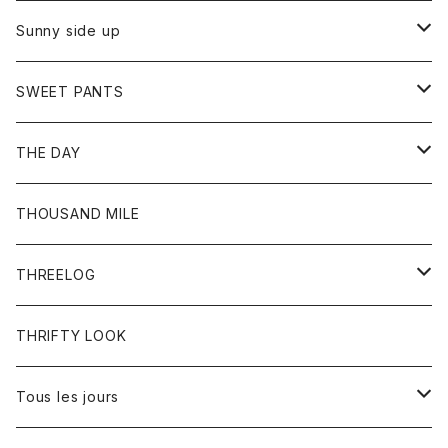
シャツ
カーディガン
オーバーオール
ブレスレット
ブーツ
Sunny side up
セーター
グローブ
リング
サンダル
アウター
SWEET PANTS
Tシャツ
Tシャツ
Ｇジャン
ボトム
ボトム
THE DAY
シャツ
ジーンズ
ショートパンツ
トップス
THOUSAND MILE
ボトム
Tシャツ
THREELOG
ワンピース
トップス
THRIFTY LOOK
コート
Tシャツ
Tous les jours