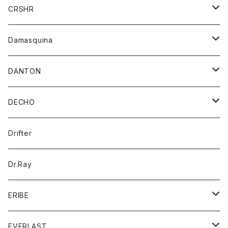
シャツ
ジャケット
ジャケット
CRSHR
バンダナ
トレーナー
スカート
ワンピース
キャップ
Damasquina
ネクタイ
パーカー
チュニック
ブラウス
ウォレット
DANTON
帽子
ベスト
Tシャツ
カードケース
アウター
DECHO
ポロシャツ
パーカー
コート
バッグ
アクセサリー
帽子
Drifter
ロングスリーブTシャツ
ワンピース
ジャケット
バッグ
キッズ
Dr.Ray
ボトム
ダウンジャケット
シャツ
グッズ
ERIBE
ジャケット
ダウンベスト
Tシャツ
帽子
トップス
ニット
EVERLAST