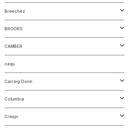
ジャケット
ベルト
Tシャツ
グッズ
Breechez
ダウンベスト
アンダーウェアー
トップス
シャツ
BROOKS
パーカー
カードホルダー
カーディガン
ボトム
グッズ
CAMBER
ブレザー
キーホルダー
ジャケット
オーバーオール
靴
レディース
トップス
caqu
靴
シャツ
ショートパンツ
オーバーオール
ハーフスリーブTシャツ
Carraig Donn
財布
セーター
ジーンズ
カーディガン
ニット
Columbia
ストール/マフラー
タンクトップ
スカート
コート
アウター
Crespi
チーフ
Tシャツ
パンツ