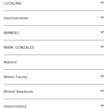
ジャケット
パンツ
アウター
トップス
LOCALINA
Tシャツ
スカート
スカート
カットソー
シャツ
ロングスリーブテーシャツ
maccheronian
トレーナー
セーター
ニット
シャツ
靴
MANEBU
パーカー
チュニック
ボトム
スカート
靴
MARK GONZALES
ハーフスリーブTシャツ
Tシャツ
ワンピース
ボトム
トップス
Marmot
ブラウス
ボトム
Tシャツ
ワンピース
Tシャツ
Martin Faizey
ベスト
ワンピース
ベルト
Michel Beadouin
ポロシャツ
トップス
mmorchestra
ロングスリーブTシャツ