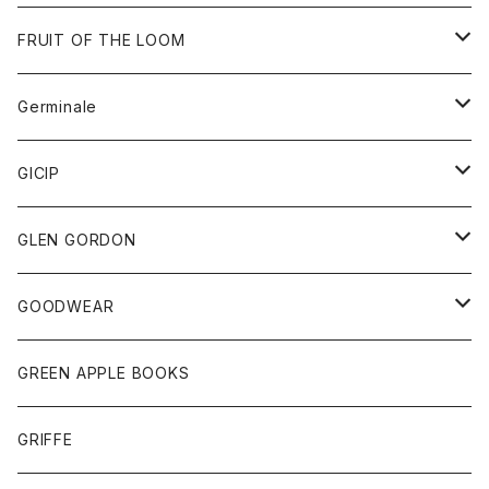
ダウンベスト
バッグ
サングラス
FRUIT OF THE LOOM
Tシャツ
アウター
Germinale
ボトム
パーカー
グッズ
靴
GICIP
ネクタイ
サンダル
トップス
トップス
GLEN GORDON
チーフ
シャツ
Tシャツ
ボトム
グッズ
GOODWEAR
タンクトップ
ショートパンツ
手袋
レディース
トップス
GREEN APPLE BOOKS
Tシャツ
スカート
スカート
Tシャツ
GRIFFE
トレーナー