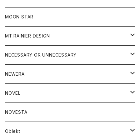
ジャケット
フリース
パンツ
帽子
MOON STAR
ニット
MT.RAINIER DESIGN
ブラウス
アウター
NECESSARY OR UNNECESSARY
コート
アクセサリー
アウター
NEWERA
ジャケット
バッグ
コート
グッズ
アクセサリー
帽子
NOVEL
ダウンジャケット
ジャケット
ウォレット
バッグ
トップス
グッズ
トップス
NOVESTA
ダウンベスト
ダウン
靴
ブレスレット
ジャケット
靴
カットソー
ボトム
トップス
ボトム
Oblekt