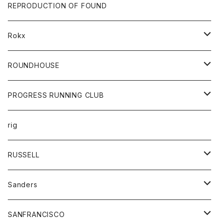
帽子
靴
トップス
財布
パンツ
REPRODUCTION OF FOUND
ロングスリーブカットソー
バック
カットソー
ショートパンツ
ボトムス
バック
Rokx
帽子
カーディガン
ショートパンツ
レディース
ボトム
ROUNDHOUSE
シャツ
パンツ
カットソー
エプロン
PROGRESS RUNNING CLUB
セーター
コート
キッズ
トップス
rig
Tシャツ
ジャケット
オーバーオール
Tシャツ
ボトム
グッズ
RUSSELL
トレーナー
シャツ
ペインターパンツ
帽子
アウター
Sanders
ニット
セーター
コート
スカート
グッズ
SANFRANCISCO