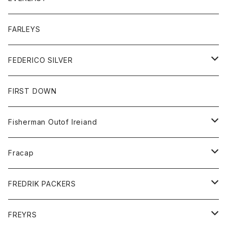
ベスト
ベスト
シャツ
ボトム
トップス
FARLEYS
フリース
セーター
ショートパンツ
ジャケット
レディース
ボトム
FEDERICO SILVER
Tシャツ
パンツ
スエットシャツ
コート
スエットパンツ
グッズ
アクセサリー
FIRST DOWN
トレーナー
ロングスリーブTシャツ
ジャケット
帽子
Fisherman Outof Ireiand
ポロシャツ
シャツ
ニット
Fracap
ショートパンツ
グッズ
FREDRIK PACKERS
ダウンジャケット
靴
アクセサリー
FREYRS