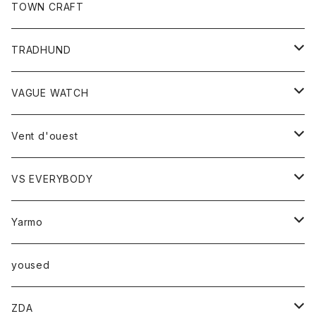
トップス
TOWN CRAFT
レディース
TRADHUND
カットソー
セーター
VAGUE WATCH
ベスト
時計
Vent d'ouest
ボトム
VS EVERYBODY
スカート
トップス
トップス
Yarmo
パンツ
ベスト
Ｔシャツ
アウター
yoused
コート
小物
ZDA