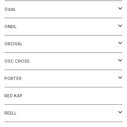
パーカー
パーカー
バック
ベルト
シャツ
ストール/マフラー
スエット
ショートパンツ
シャツ
レディース
ボトム
ボトム
Odds
ベスト
帽子
Tシャツ
帽子
フーディ
パンツ
シャツジャケット
シャツ
ショートパンツ
ショートパンツ
レディース
帽子
ONEIL
トレーナー
セーター
Tシャツ
ジーンズ
パンツ
ボトム
スカート
ORCIVAL
ベスト
Tシャツ
ボトム
パンツ
アウター
OSC CROSS
トレーナー
コート
アクセサリー
ダウンジャケット
PORTER
ベスト
ジャケット
バッグ
キッズ
カードホルダー
RED KAP
ロングスリーブＴシャツ
ダウンベスト
Tシャツ
グッズ
キーホルダー
REELL
パーカー