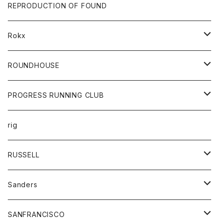
帽子
靴
トップス
財布
パンツ
REPRODUCTION OF FOUND
ロングスリーブカットソー
バック
カットソー
ショートパンツ
ボトムス
バック
Rokx
帽子
カーディガン
ショートパンツ
レディース
ボトム
ROUNDHOUSE
シャツ
パンツ
カットソー
エプロン
PROGRESS RUNNING CLUB
セーター
コート
キッズ
トップス
rig
Tシャツ
ジャケット
オーバーオール
Tシャツ
ボトム
グッズ
RUSSELL
トレーナー
シャツ
ペインターパンツ
帽子
アウター
Sanders
ニット
セーター
コート
スカート
グッズ
SANFRANCISCO