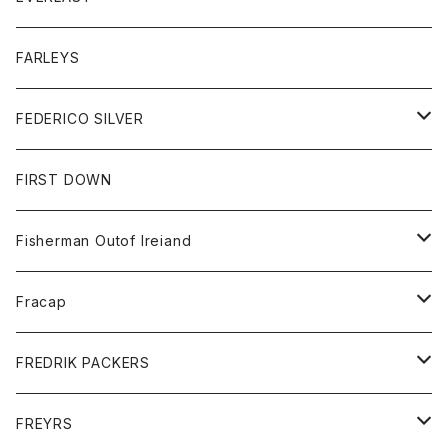
ベスト
ベスト
シャツ
ボトム
トップス
FARLEYS
フリース
セーター
ショートパンツ
ジャケット
レディース
ボトム
FEDERICO SILVER
Tシャツ
パンツ
スエットシャツ
コート
スエットパンツ
グッズ
アクセサリー
FIRST DOWN
トレーナー
ロングスリーブTシャツ
ジャケット
帽子
Fisherman Outof Ireiand
ポロシャツ
シャツ
ニット
Fracap
ショートパンツ
グッズ
FREDRIK PACKERS
ダウンジャケット
靴
アクセサリー
FREYRS