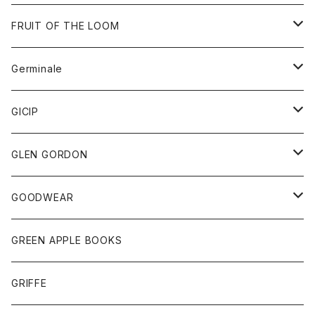
ダウンベスト
バッグ
サングラス
FRUIT OF THE LOOM
Tシャツ
アウター
Germinale
ボトム
パーカー
グッズ
靴
GICIP
ネクタイ
サンダル
トップス
トップス
GLEN GORDON
チーフ
シャツ
Tシャツ
ボトム
グッズ
GOODWEAR
タンクトップ
ショートパンツ
手袋
レディース
トップス
GREEN APPLE BOOKS
Tシャツ
スカート
スカート
Tシャツ
GRIFFE
トレーナー