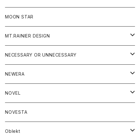
ジャケット
フリース
パンツ
帽子
MOON STAR
ニット
MT.RAINIER DESIGN
ブラウス
アウター
NECESSARY OR UNNECESSARY
コート
アクセサリー
アウター
NEWERA
ジャケット
バッグ
コート
グッズ
アクセサリー
帽子
NOVEL
ダウンジャケット
ジャケット
ウォレット
バッグ
トップス
グッズ
トップス
NOVESTA
ダウンベスト
ダウン
靴
ブレスレット
ジャケット
靴
カットソー
ボトム
トップス
ボトム
Oblekt