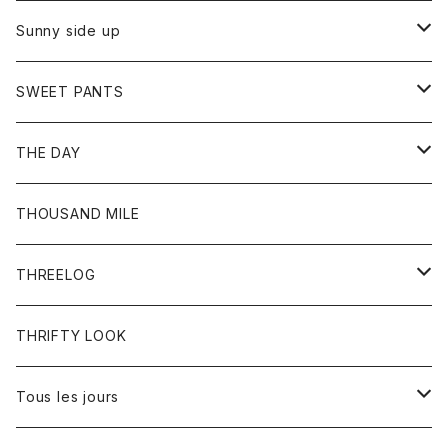
シャツ
カーディガン
オーバーオール
ブレスレット
ブーツ
Sunny side up
セーター
グローブ
リング
サンダル
アウター
SWEET PANTS
Tシャツ
Tシャツ
Ｇジャン
ボトム
ボトム
THE DAY
シャツ
ジーンズ
ショートパンツ
トップス
THOUSAND MILE
ボトム
Tシャツ
THREELOG
ワンピース
トップス
THRIFTY LOOK
コート
Tシャツ
Tous les jours