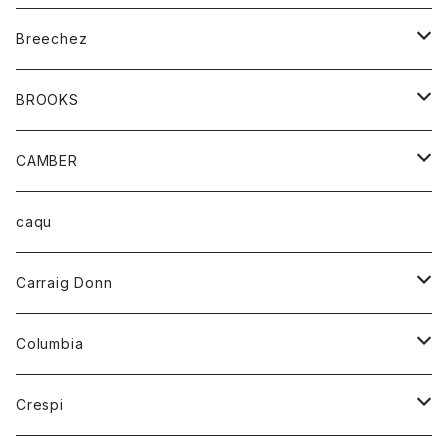
ジャケット
ベルト
Tシャツ
グッズ
Breechez
ダウンベスト
アンダーウェアー
トップス
シャツ
BROOKS
パーカー
カードホルダー
カーディガン
ボトム
グッズ
CAMBER
ブレザー
キーホルダー
ジャケット
オーバーオール
靴
レディース
トップス
caqu
靴
シャツ
ショートパンツ
オーバーオール
ハーフスリーブTシャツ
Carraig Donn
財布
セーター
ジーンズ
カーディガン
ニット
Columbia
ストール/マフラー
タンクトップ
スカート
コート
アウター
Crespi
チーフ
Tシャツ
パンツ