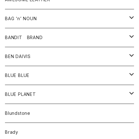
スカート
その他雑貨
グッズ
アウター
BAG ‘n’ NOUN
パンツ
靴
革ジャケット
アクセサリー
BANDIT BRAND
バッグ
トップス
BEN DAIVIS
ポーチ
Ｔシャツ
ポトム
BLUE BLUE
パンツ
アウター
BLUE PLANET
カーディガン
アクセサリー
サングラス
Blundstone
コート
バッグ
キッズ
Brady