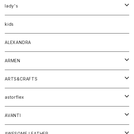
アウター
lady's
トップス
アウター
kids
Tシャツ
ボトムス
トップス
ALEXANDRA
シャツ
Tシャツ・カットソー
ボトムス
ARMEN
ニット・セーター
シャツ・ブラウス
パンツ
ワンピース・オールインワン
アウター
ARTS&CRAFTS
スウェット・パーカー
ニット・セーター
スカート
コート
バッグ
トップス
アクセサリー
astorflex
タンクトップ
パーカー・スウェット
ジャケット
ベスト
ウォレット
シューズ
ワンピース
グッズ
AVANTI
タンクトップ・キャミソール
シャツ
バッグ
靴
アクセサリー
ボトム
シャツ
AWESOME LEATHER