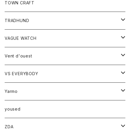
トップス
TOWN CRAFT
レディース
TRADHUND
カットソー
セーター
VAGUE WATCH
ベスト
時計
Vent d'ouest
ボトム
VS EVERYBODY
スカート
トップス
トップス
Yarmo
パンツ
ベスト
Ｔシャツ
アウター
yoused
コート
小物
ZDA