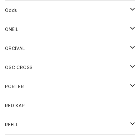
パーカー
パーカー
バック
ベルト
シャツ
ストール/マフラー
スエット
ショートパンツ
シャツ
レディース
ボトム
ボトム
Odds
ベスト
帽子
Tシャツ
帽子
フーディ
パンツ
シャツジャケット
シャツ
ショートパンツ
ショートパンツ
レディース
帽子
ONEIL
トレーナー
セーター
Tシャツ
ジーンズ
パンツ
ボトム
スカート
ORCIVAL
ベスト
Tシャツ
ボトム
パンツ
アウター
OSC CROSS
トレーナー
コート
アクセサリー
ダウンジャケット
PORTER
ベスト
ジャケット
バッグ
キッズ
カードホルダー
RED KAP
ロングスリーブＴシャツ
ダウンベスト
Tシャツ
グッズ
キーホルダー
REELL
パーカー