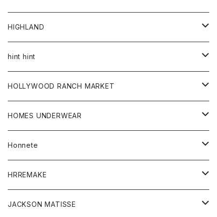
アウター
HIGHLAND
ジャケット
トップス
帽子
hint hint
シャツ
ボトム
ストール
HOLLYWOOD RANCH MARKET
カーディガン
グッズ
アウター
HOMES UNDERWEAR
Tシャツ
帽子
カーディガン
アクセサリー
アウター
Honnete
コート
ウォレット
カーディガン
キッズ
キッズ
ブラウス
HRREMAKE
ジャケット
ストール
コート
Tシャツ
Tシャツ
グッズ
グッズ
ワンピース
バック
JACKSON MATISSE