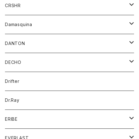
シャツ
ジャケット
ジャケット
CRSHR
バンダナ
トレーナー
スカート
ワンピース
キャップ
Damasquina
ネクタイ
パーカー
チュニック
ブラウス
ウォレット
DANTON
帽子
ベスト
Tシャツ
カードケース
アウター
DECHO
ポロシャツ
パーカー
コート
バッグ
アクセサリー
帽子
Drifter
ロングスリーブTシャツ
ワンピース
ジャケット
バッグ
キッズ
Dr.Ray
ボトム
ダウンジャケット
シャツ
グッズ
ERIBE
ジャケット
ダウンベスト
Tシャツ
帽子
トップス
ニット
EVERLAST