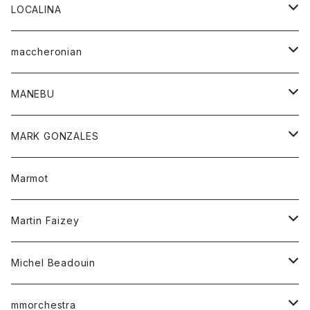
ジャケット
パンツ
アウター
トップス
LOCALINA
Tシャツ
スカート
スカート
カットソー
シャツ
ロングスリーブテーシャツ
maccheronian
トレーナー
セーター
ニット
シャツ
靴
MANEBU
パーカー
チュニック
ボトム
スカート
靴
MARK GONZALES
ハーフスリーブTシャツ
Tシャツ
ワンピース
ボトム
トップス
Marmot
ブラウス
ボトム
Tシャツ
ワンピース
Tシャツ
Martin Faizey
ベスト
ワンピース
ベルト
Michel Beadouin
ポロシャツ
トップス
mmorchestra
ロングスリーブTシャツ