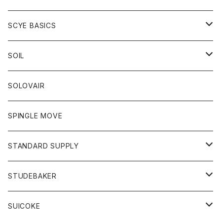
ベスト
Tシャツ
パーカー
靴
Tシャツ
アウター
SCYE BASICS
ロングスリーブＴシャツ
ボトム
カーディガン
トップス
グッズ
ボトム
SOIL
ワンピース
コート
Tシャツ
ネクタイ
ジーンズ
ボトム
アクセサリー
トップス
靴
SOLOVAIR
ジャケット
トレーナー
グローブ
チノパン
ショートパンツ
ポロシャツ
レディース
トップス
靴
ワンピース
SPINGLE MOVE
パーカー
パーカー
ストール
スカート
ベスト
スカート
カットソー
アクセサリー
ボトム
トップス
STANDARD SUPPLY
ロングスリーブTシャツ
パンツ
ジャケット
Tシャツ
カーディガン
バック
ショートパンツ
カットソー
レディース
ボトム
財布
STUDEBAKER
Tシャツ
パーカー
ジャケット
パンツ
カットソー
パンツ
バッグ
アクセサリー
SUICOKE