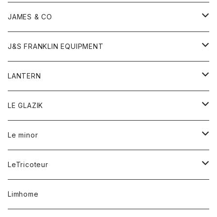
ダウンベスト
ネックレス
ジャケット
ロンパース
アンダーウェア
靴
トップス
トップス
キッズ
Tシャツ
JAMES & CO
パーカー
バッグ
ダウンベスト
靴
ストール
カーディガン
カットソー
トレーナー
ボトム
ボトム
トップス
帽子
ボトム
J&S FRANKLIN EQUIPMENT
ブレザー
ブレスレット
パーカー
グローブ
バンダナ
ジャケット
シャツ
オーバーオール
オーバーオール
Gジャケット
レディース
レディース
帽子
アウター
LANTERN
フリース
ベルト
ストール/マフラー
帽子
シャツ
セーター
ショートパンツ
ショートパンツ
スウェット
アウター
オーバーオール
ワンピース
アウター
LE GLAZIK
マフラー
バック
スウェットシャツ
Tシャツ
ジーンズ
スカート
カーディガン
シャツ
ワンピース
Tシャツ
レディース
Le minor
リング
帽子
ストレッチフライス
トレーナー
スウェットパンツ
パンツ
コート
コート
ボトム
LeTricoteur
バンダナ
セーター
ベスト
スカート
シャツ
シャツ
スカート
レディース
カーディガン
Limhome
タンクトップ
パンツ
スウェット