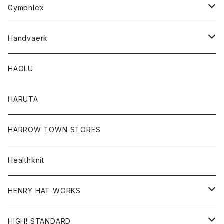
Tシャツ
Gymphlex
ロングスリーブTシャツ
アウター
Handvaerk
カーディガン
トップス
トップス
HAOLU
コート
シャツ
Tシャツ
レディース
HARUTA
ダウンジャケツト
スウェット
ロンTEE
カーディガン
ボトム
HARROW TOWN STORES
ダウンベスト
ダウンベスト
スエット
コート
パンツ
Healthknit
ジャケット
Ｔシャツ
Ｔシャツ
HENRY HAT WORKS
ワンピース
帽子
HIGH! STANDARD