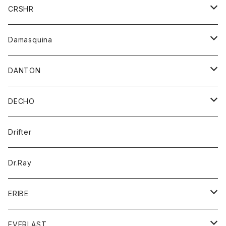
シャツ
ジャケット
ジャケット
CRSHR
バンダナ
トレーナー
スカート
ワンピース
キャップ
Damasquina
ネクタイ
パーカー
チュニック
ブラウス
ウォレット
DANTON
帽子
ベスト
Tシャツ
カードケース
アウター
DECHO
ポロシャツ
パーカー
コート
バッグ
アクセサリー
帽子
Drifter
ロングスリーブTシャツ
ワンピース
ジャケット
バッグ
キッズ
Dr.Ray
ボトム
ダウンジャケット
シャツ
グッズ
ERIBE
ジャケット
ダウンベスト
Tシャツ
帽子
トップス
ニット
EVERLAST