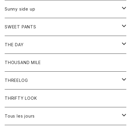
シャツ
カーディガン
オーバーオール
ブレスレット
ブーツ
Sunny side up
セーター
グローブ
リング
サンダル
アウター
SWEET PANTS
Tシャツ
Tシャツ
Ｇジャン
ボトム
ボトム
THE DAY
シャツ
ジーンズ
ショートパンツ
トップス
THOUSAND MILE
ボトム
Tシャツ
THREELOG
ワンピース
トップス
THRIFTY LOOK
コート
Tシャツ
Tous les jours