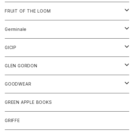
ダウンベスト
バッグ
サングラス
FRUIT OF THE LOOM
Tシャツ
アウター
Germinale
ボトム
パーカー
グッズ
靴
GICIP
ネクタイ
サンダル
トップス
トップス
GLEN GORDON
チーフ
シャツ
Tシャツ
ボトム
グッズ
GOODWEAR
タンクトップ
ショートパンツ
手袋
レディース
トップス
GREEN APPLE BOOKS
Tシャツ
スカート
スカート
Tシャツ
GRIFFE
トレーナー