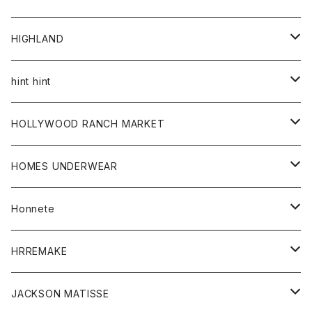
アウター
HIGHLAND
ジャケット
トップス
帽子
hint hint
シャツ
ボトム
ストール
HOLLYWOOD RANCH MARKET
カーディガン
グッズ
アウター
HOMES UNDERWEAR
Tシャツ
帽子
カーディガン
アクセサリー
アウター
Honnete
コート
ウォレット
カーディガン
キッズ
キッズ
ブラウス
HRREMAKE
ジャケット
ストール
コート
Tシャツ
Tシャツ
グッズ
グッズ
ワンピース
バック
JACKSON MATISSE