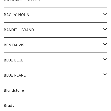
スカート
その他雑貨
グッズ
アウター
BAG ‘n’ NOUN
パンツ
靴
革ジャケット
アクセサリー
BANDIT BRAND
バッグ
トップス
BEN DAIVIS
ポーチ
Ｔシャツ
ポトム
BLUE BLUE
パンツ
アウター
BLUE PLANET
カーディガン
アクセサリー
サングラス
Blundstone
コート
バッグ
キッズ
Brady