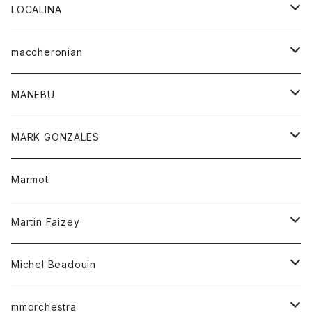
ジャケット
パンツ
アウター
トップス
LOCALINA
Tシャツ
スカート
スカート
カットソー
シャツ
ロングスリーブテーシャツ
maccheronian
トレーナー
セーター
ニット
シャツ
靴
MANEBU
パーカー
チュニック
ボトム
スカート
靴
MARK GONZALES
ハーフスリーブTシャツ
Tシャツ
ワンピース
ボトム
トップス
Marmot
ブラウス
ボトム
Tシャツ
ワンピース
Tシャツ
Martin Faizey
ベスト
ワンピース
ベルト
Michel Beadouin
ポロシャツ
トップス
mmorchestra
ロングスリーブTシャツ