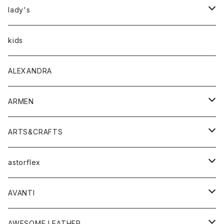
アウター
lady's
トップス
アウター
kids
Tシャツ
ボトムス
トップス
ALEXANDRA
シャツ
Tシャツ・カットソー
ボトムス
ARMEN
ニット・セーター
シャツ・ブラウス
パンツ
ワンピース・オールインワン
アウター
ARTS&CRAFTS
スウェット・パーカー
ニット・セーター
スカート
コート
バッグ
トップス
アクセサリー
astorflex
タンクトップ
パーカー・スウェット
ジャケット
ベスト
ウォレット
シューズ
ワンピース
グッズ
AVANTI
タンクトップ・キャミソール
シャツ
バッグ
靴
アクセサリー
ボトム
シャツ
AWESOME LEATHER