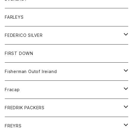
ベスト
ベスト
シャツ
ボトム
トップス
FARLEYS
フリース
セーター
ショートパンツ
ジャケット
レディース
ボトム
FEDERICO SILVER
Tシャツ
パンツ
スエットシャツ
コート
スエットパンツ
グッズ
アクセサリー
FIRST DOWN
トレーナー
ロングスリーブTシャツ
ジャケット
帽子
Fisherman Outof Ireiand
ポロシャツ
シャツ
ニット
Fracap
ショートパンツ
グッズ
FREDRIK PACKERS
ダウンジャケット
靴
アクセサリー
FREYRS