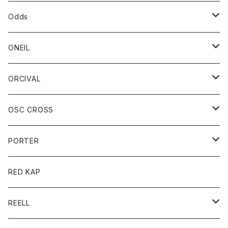
パーカー
パーカー
バック
ベルト
シャツ
ストール/マフラー
スエット
ショートパンツ
シャツ
レディース
ボトム
ボトム
Odds
ベスト
帽子
Tシャツ
帽子
フーディ
パンツ
シャツジャケット
シャツ
ショートパンツ
ショートパンツ
レディース
帽子
ONEIL
トレーナー
セーター
Tシャツ
ジーンズ
パンツ
ボトム
スカート
ORCIVAL
ベスト
Tシャツ
ボトム
パンツ
アウター
OSC CROSS
トレーナー
コート
アクセサリー
ダウンジャケット
PORTER
ベスト
ジャケット
バッグ
キッズ
カードホルダー
RED KAP
ロングスリーブＴシャツ
ダウンベスト
Tシャツ
グッズ
キーホルダー
REELL
パーカー