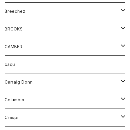
ジャケット
ベルト
Tシャツ
グッズ
Breechez
ダウンベスト
アンダーウェアー
トップス
シャツ
BROOKS
パーカー
カードホルダー
カーディガン
ボトム
グッズ
CAMBER
ブレザー
キーホルダー
ジャケット
オーバーオール
靴
レディース
トップス
caqu
靴
シャツ
ショートパンツ
オーバーオール
ハーフスリーブTシャツ
Carraig Donn
財布
セーター
ジーンズ
カーディガン
ニット
Columbia
ストール/マフラー
タンクトップ
スカート
コート
アウター
Crespi
チーフ
Tシャツ
パンツ