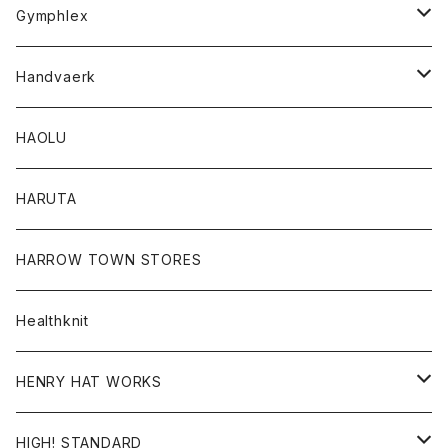
Tシャツ
Gymphlex
ロングスリーブTシャツ
アウター
Handvaerk
カーディガン
トップス
トップス
HAOLU
コート
シャツ
Tシャツ
レディース
HARUTA
ダウンジャケツト
スウェット
ロンTEE
カーディガン
ボトム
HARROW TOWN STORES
ダウンベスト
ダウンベスト
スエット
コート
パンツ
Healthknit
ジャケット
Ｔシャツ
Ｔシャツ
HENRY HAT WORKS
ワンピース
帽子
HIGH! STANDARD