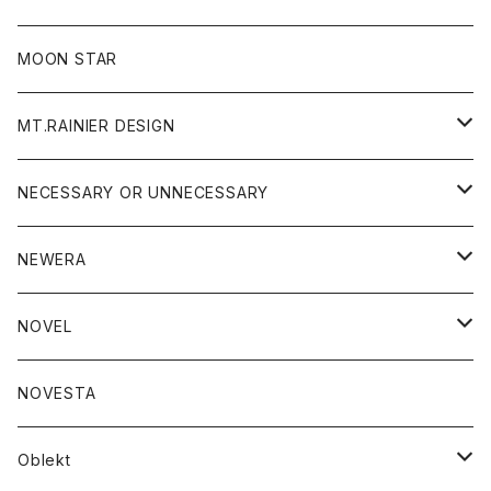
ジャケット
フリース
パンツ
帽子
MOON STAR
ニット
MT.RAINIER DESIGN
ブラウス
アウター
NECESSARY OR UNNECESSARY
コート
アクセサリー
アウター
NEWERA
ジャケット
バッグ
コート
グッズ
アクセサリー
帽子
NOVEL
ダウンジャケット
ジャケット
ウォレット
バッグ
トップス
グッズ
トップス
NOVESTA
ダウンベスト
ダウン
靴
ブレスレット
ジャケット
靴
カットソー
ボトム
トップス
ボトム
Oblekt