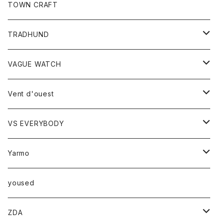
トップス
TOWN CRAFT
レディース
TRADHUND
カットソー
セーター
VAGUE WATCH
ベスト
時計
Vent d'ouest
ボトム
VS EVERYBODY
スカート
トップス
トップス
Yarmo
パンツ
ベスト
Ｔシャツ
アウター
yoused
コート
小物
ZDA