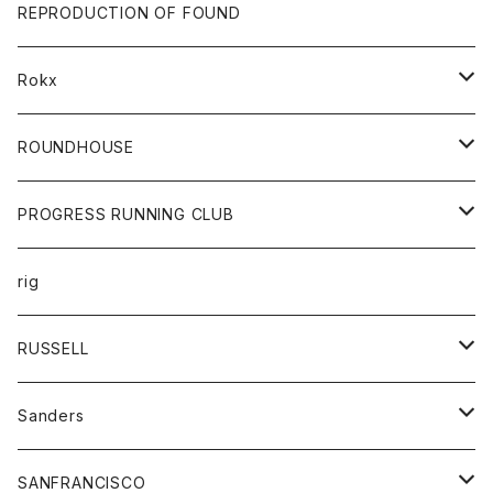
帽子
靴
トップス
財布
パンツ
REPRODUCTION OF FOUND
ロングスリーブカットソー
バック
カットソー
ショートパンツ
ボトムス
バック
Rokx
帽子
カーディガン
ショートパンツ
レディース
ボトム
ROUNDHOUSE
シャツ
パンツ
カットソー
エプロン
PROGRESS RUNNING CLUB
セーター
コート
キッズ
トップス
rig
Tシャツ
ジャケット
オーバーオール
Tシャツ
ボトム
グッズ
RUSSELL
トレーナー
シャツ
ペインターパンツ
帽子
アウター
Sanders
ニット
セーター
コート
スカート
グッズ
SANFRANCISCO