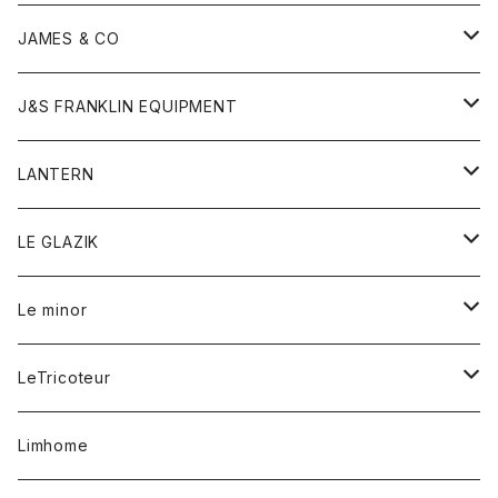
ダウンベスト
ネックレス
ジャケット
ロンパース
アンダーウェア
靴
トップス
トップス
キッズ
Tシャツ
JAMES & CO
パーカー
バッグ
ダウンベスト
靴
ストール
カーディガン
カットソー
トレーナー
ボトム
ボトム
トップス
帽子
ボトム
J&S FRANKLIN EQUIPMENT
ブレザー
ブレスレット
パーカー
グローブ
バンダナ
ジャケット
シャツ
オーバーオール
オーバーオール
Gジャケット
レディース
レディース
帽子
アウター
LANTERN
フリース
ベルト
ストール/マフラー
帽子
シャツ
セーター
ショートパンツ
ショートパンツ
スウェット
アウター
オーバーオール
ワンピース
アウター
LE GLAZIK
マフラー
バック
スウェットシャツ
Tシャツ
ジーンズ
スカート
カーディガン
シャツ
ワンピース
Tシャツ
レディース
Le minor
リング
帽子
ストレッチフライス
トレーナー
スウェットパンツ
パンツ
コート
コート
ボトム
LeTricoteur
バンダナ
セーター
ベスト
スカート
シャツ
シャツ
スカート
レディース
カーディガン
Limhome
タンクトップ
パンツ
スウェット