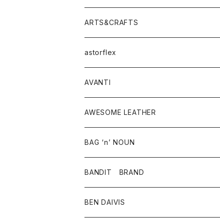
ニット・セーター
シャツ・ブラウス
パンツ
ワンピース・オールインワン
アウター
ARTS&CRAFTS
スウェット・パーカー
ニット・セーター
スカート
コート
バッグ
トップス
アクセサリー
astorflex
タンクトップ
パーカー・スウェット
ジャケット
ベスト
ウォレット
シューズ
ワンピース
グッズ
AVANTI
タンクトップ・キャミソール
シャツ
バッグ
靴
アクセサリー
ボトム
シャツ
AWESOME LEATHER
スカート
その他雑貨
グッズ
アウター
BAG ‘n’ NOUN
パンツ
靴
革ジャケット
アクセサリー
BANDIT BRAND
バッグ
トップス
BEN DAIVIS