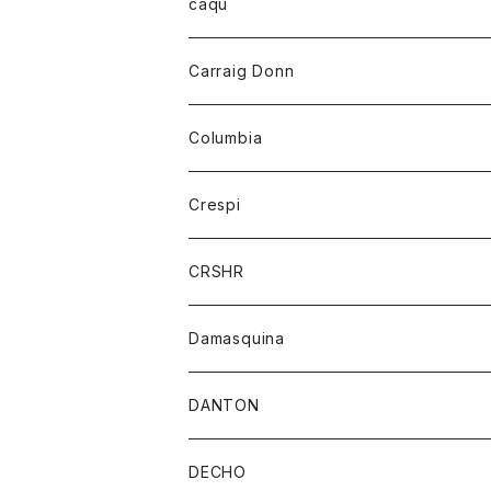
レディース
トップス
caqu
靴
シャツ
ショートパンツ
オーバーオール
ハーフスリーブTシャツ
Carraig Donn
財布
セーター
ジーンズ
カーディガン
ニット
Columbia
ストール/マフラー
タンクトップ
スカート
コート
アウター
Crespi
チーフ
Tシャツ
パンツ
シャツ
ジャケット
ジャケット
CRSHR
バンダナ
トレーナー
スカート
ワンピース
キャップ
Damasquina
ネクタイ
パーカー
チュニック
ブラウス
ウォレット
DANTON
帽子
ベスト
Tシャツ
カードケース
アウター
DECHO