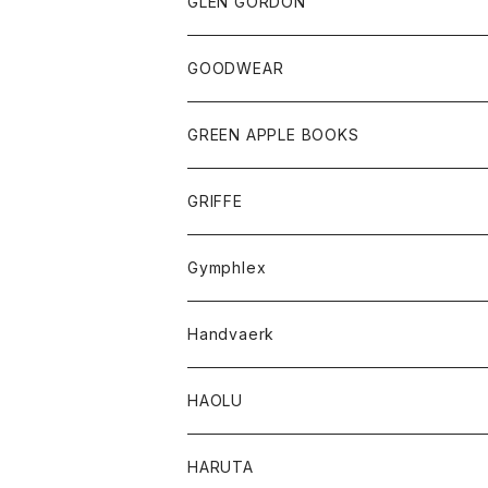
トップス
トップス
GLEN GORDON
チーフ
シャツ
Tシャツ
ボトム
グッズ
GOODWEAR
タンクトップ
ショートパンツ
手袋
レディース
トップス
GREEN APPLE BOOKS
Tシャツ
スカート
スカート
Tシャツ
GRIFFE
トレーナー
Tシャツ
Gymphlex
ロングスリーブTシャツ
アウター
Handvaerk
カーディガン
トップス
トップス
HAOLU
コート
シャツ
Tシャツ
レディース
HARUTA