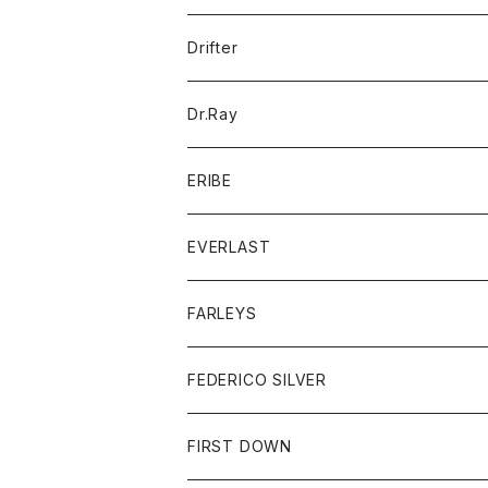
ポロシャツ
パーカー
コート
バッグ
アクセサリー
帽子
Drifter
ロングスリーブTシャツ
ワンピース
ジャケット
バッグ
キッズ
Dr.Ray
ボトム
ダウンジャケット
シャツ
グッズ
ERIBE
ジャケット
ダウンベスト
Tシャツ
帽子
トップス
ニット
EVERLAST
ベスト
ベスト
シャツ
ボトム
トップス
FARLEYS
フリース
セーター
ショートパンツ
ジャケット
レディース
ボトム
FEDERICO SILVER
Tシャツ
パンツ
スエットシャツ
コート
スエットパンツ
グッズ
アクセサリー
FIRST DOWN