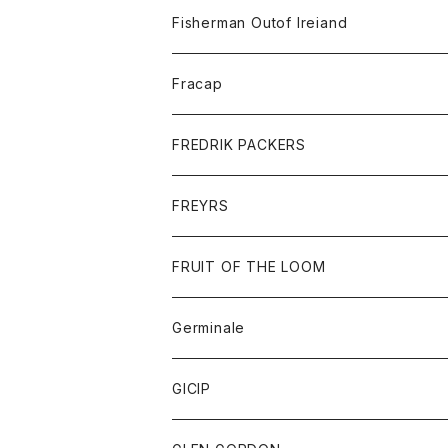
トレーナー
ロングスリーブTシャツ
ジャケット
帽子
Fisherman Outof Ireiand
ポロシャツ
シャツ
ニット
Fracap
ショートパンツ
グッズ
FREDRIK PACKERS
ダウンジャケット
靴
アクセサリー
FREYRS
ダウンベスト
バッグ
サングラス
FRUIT OF THE LOOM
Tシャツ
アウター
Germinale
ボトム
パーカー
グッズ
靴
GICIP
ネクタイ
サンダル