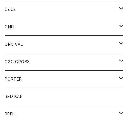
パーカー
パーカー
バック
ベルト
シャツ
ストール/マフラー
スエット
ショートパンツ
シャツ
レディース
ボトム
ボトム
Odds
ベスト
帽子
Tシャツ
帽子
フーディ
パンツ
シャツジャケット
シャツ
ショートパンツ
ショートパンツ
レディース
帽子
ONEIL
トレーナー
セーター
Tシャツ
ジーンズ
パンツ
ボトム
スカート
ORCIVAL
ベスト
Tシャツ
ボトム
パンツ
アウター
OSC CROSS
トレーナー
コート
アクセサリー
ダウンジャケット
PORTER
ベスト
ジャケット
バッグ
キッズ
カードホルダー
RED KAP
ロングスリーブＴシャツ
ダウンベスト
Tシャツ
グッズ
キーホルダー
REELL
パーカー