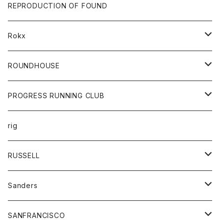
帽子
靴
トップス
財布
パンツ
REPRODUCTION OF FOUND
ロングスリーブカットソー
バック
カットソー
ショートパンツ
ボトムス
バック
Rokx
帽子
カーディガン
ショートパンツ
レディース
ボトム
ROUNDHOUSE
シャツ
パンツ
カットソー
エプロン
PROGRESS RUNNING CLUB
セーター
コート
キッズ
トップス
rig
Tシャツ
ジャケット
オーバーオール
Tシャツ
ボトム
グッズ
RUSSELL
トレーナー
シャツ
ペインターパンツ
帽子
アウター
Sanders
ニット
セーター
コート
スカート
グッズ
SANFRANCISCO