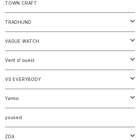
トップス
TOWN CRAFT
レディース
TRADHUND
カットソー
セーター
VAGUE WATCH
ベスト
時計
Vent d'ouest
ボトム
VS EVERYBODY
スカート
トップス
トップス
Yarmo
パンツ
ベスト
Ｔシャツ
アウター
yoused
コート
小物
ZDA