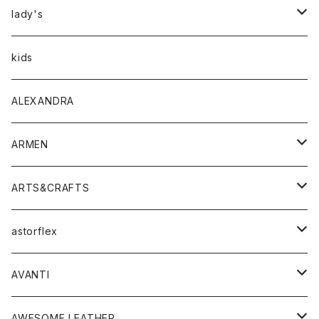
アウター
lady's
トップス
アウター
kids
Tシャツ
ボトムス
トップス
ALEXANDRA
シャツ
Tシャツ・カットソー
ボトムス
ARMEN
ニット・セーター
シャツ・ブラウス
パンツ
ワンピース・オールインワン
アウター
ARTS&CRAFTS
スウェット・パーカー
ニット・セーター
スカート
コート
バッグ
トップス
アクセサリー
astorflex
タンクトップ
パーカー・スウェット
ジャケット
ベスト
ウォレット
シューズ
ワンピース
グッズ
AVANTI
タンクトップ・キャミソール
シャツ
バッグ
靴
アクセサリー
ボトム
シャツ
AWESOME LEATHER