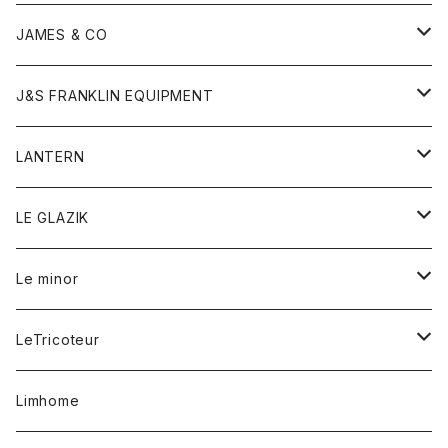
ダウンベスト
ネックレス
ジャケット
ロンパース
アンダーウェア
靴
トップス
トップス
キッズ
Tシャツ
JAMES & CO
パーカー
バッグ
ダウンベスト
靴
ストール
カーディガン
カットソー
トレーナー
ボトム
ボトム
トップス
帽子
ボトム
J&S FRANKLIN EQUIPMENT
ブレザー
ブレスレット
パーカー
グローブ
バンダナ
ジャケット
シャツ
オーバーオール
オーバーオール
Gジャケット
レディース
レディース
帽子
アウター
LANTERN
フリース
ベルト
ストール/マフラー
帽子
シャツ
セーター
ショートパンツ
ショートパンツ
スウェット
アウター
オーバーオール
ワンピース
アウター
LE GLAZIK
マフラー
バック
スウェットシャツ
Tシャツ
ジーンズ
スカート
カーディガン
シャツ
ワンピース
Tシャツ
レディース
Le minor
リング
帽子
ストレッチフライス
トレーナー
スウェットパンツ
パンツ
コート
コート
ボトム
LeTricoteur
バンダナ
セーター
ベスト
スカート
シャツ
シャツ
スカート
レディース
カーディガン
Limhome
タンクトップ
パンツ
スウェット