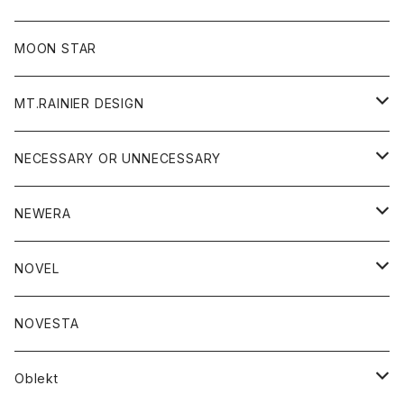
ジャケット
フリース
パンツ
帽子
MOON STAR
ニット
MT.RAINIER DESIGN
ブラウス
アウター
NECESSARY OR UNNECESSARY
コート
アクセサリー
アウター
NEWERA
ジャケット
バッグ
コート
グッズ
アクセサリー
帽子
NOVEL
ダウンジャケット
ジャケット
ウォレット
バッグ
トップス
グッズ
トップス
NOVESTA
ダウンベスト
ダウン
靴
ブレスレット
ジャケット
靴
カットソー
ボトム
トップス
ボトム
Oblekt