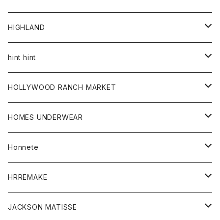
アウター
HIGHLAND
ジャケット
トップス
帽子
hint hint
シャツ
ボトム
ストール
HOLLYWOOD RANCH MARKET
カーディガン
グッズ
アウター
HOMES UNDERWEAR
Tシャツ
帽子
カーディガン
アクセサリー
アウター
Honnete
コート
ウォレット
カーディガン
キッズ
キッズ
ブラウス
HRREMAKE
ジャケット
ストール
コート
Tシャツ
Tシャツ
グッズ
グッズ
ワンピース
バック
JACKSON MATISSE