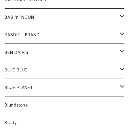
スカート
その他雑貨
グッズ
アウター
BAG ‘n’ NOUN
パンツ
靴
革ジャケット
アクセサリー
BANDIT BRAND
バッグ
トップス
BEN DAIVIS
ポーチ
Ｔシャツ
ポトム
BLUE BLUE
パンツ
アウター
BLUE PLANET
カーディガン
アクセサリー
サングラス
Blundstone
コート
バッグ
キッズ
Brady