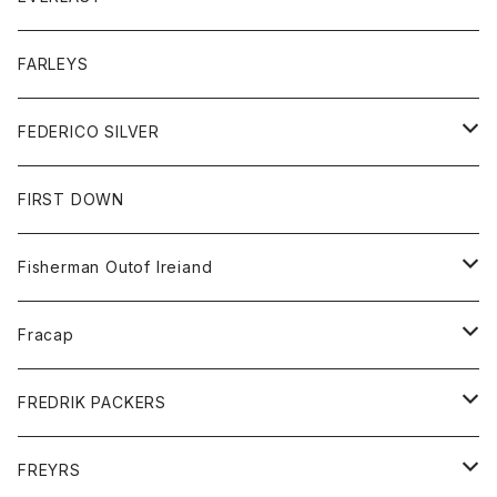
ベスト
ベスト
シャツ
ボトム
トップス
FARLEYS
フリース
セーター
ショートパンツ
ジャケット
レディース
ボトム
FEDERICO SILVER
Tシャツ
パンツ
スエットシャツ
コート
スエットパンツ
グッズ
アクセサリー
FIRST DOWN
トレーナー
ロングスリーブTシャツ
ジャケット
帽子
Fisherman Outof Ireiand
ポロシャツ
シャツ
ニット
Fracap
ショートパンツ
グッズ
FREDRIK PACKERS
ダウンジャケット
靴
アクセサリー
FREYRS