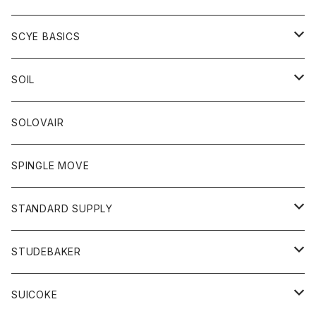
ベスト
Tシャツ
パーカー
靴
Tシャツ
アウター
SCYE BASICS
ロングスリーブＴシャツ
ボトム
カーディガン
トップス
グッズ
ボトム
SOIL
ワンピース
コート
Tシャツ
ネクタイ
ジーンズ
ボトム
アクセサリー
トップス
靴
SOLOVAIR
ジャケット
トレーナー
グローブ
チノパン
ショートパンツ
ポロシャツ
レディース
トップス
靴
ワンピース
SPINGLE MOVE
パーカー
パーカー
ストール
スカート
ベスト
スカート
カットソー
アクセサリー
ボトム
トップス
STANDARD SUPPLY
ロングスリーブTシャツ
パンツ
ジャケット
Tシャツ
カーディガン
バック
ショートパンツ
カットソー
レディース
ボトム
財布
STUDEBAKER
Tシャツ
パーカー
ジャケット
パンツ
カットソー
パンツ
バッグ
アクセサリー
SUICOKE