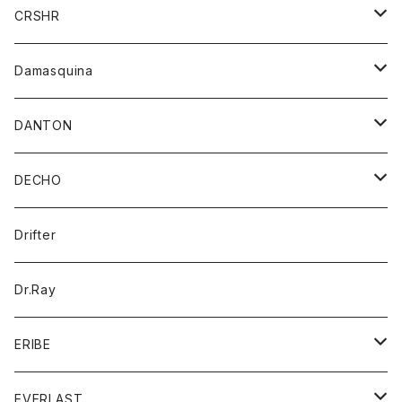
シャツ
ジャケット
ジャケット
CRSHR
バンダナ
トレーナー
スカート
ワンピース
キャップ
Damasquina
ネクタイ
パーカー
チュニック
ブラウス
ウォレット
DANTON
帽子
ベスト
Tシャツ
カードケース
アウター
DECHO
ポロシャツ
パーカー
コート
バッグ
アクセサリー
帽子
Drifter
ロングスリーブTシャツ
ワンピース
ジャケット
バッグ
キッズ
Dr.Ray
ボトム
ダウンジャケット
シャツ
グッズ
ERIBE
ジャケット
ダウンベスト
Tシャツ
帽子
トップス
ニット
EVERLAST