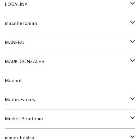
ジャケット
パンツ
アウター
トップス
LOCALINA
Tシャツ
スカート
スカート
カットソー
シャツ
ロングスリーブテーシャツ
maccheronian
トレーナー
セーター
ニット
シャツ
靴
MANEBU
パーカー
チュニック
ボトム
スカート
靴
MARK GONZALES
ハーフスリーブTシャツ
Tシャツ
ワンピース
ボトム
トップス
Marmot
ブラウス
ボトム
Tシャツ
ワンピース
Tシャツ
Martin Faizey
ベスト
ワンピース
ベルト
Michel Beadouin
ポロシャツ
トップス
mmorchestra
ロングスリーブTシャツ