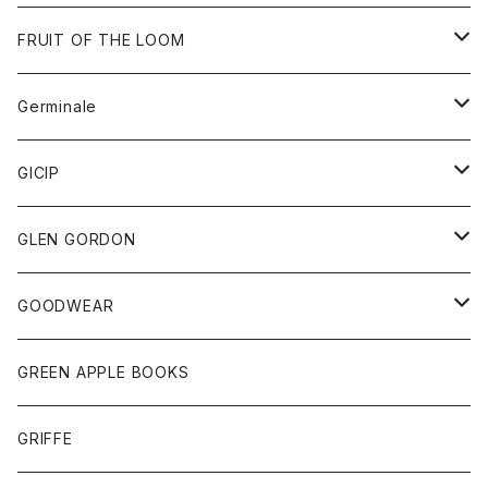
ダウンベスト
バッグ
サングラス
FRUIT OF THE LOOM
Tシャツ
アウター
Germinale
ボトム
パーカー
グッズ
靴
GICIP
ネクタイ
サンダル
トップス
トップス
GLEN GORDON
チーフ
シャツ
Tシャツ
ボトム
グッズ
GOODWEAR
タンクトップ
ショートパンツ
手袋
レディース
トップス
GREEN APPLE BOOKS
Tシャツ
スカート
スカート
Tシャツ
GRIFFE
トレーナー