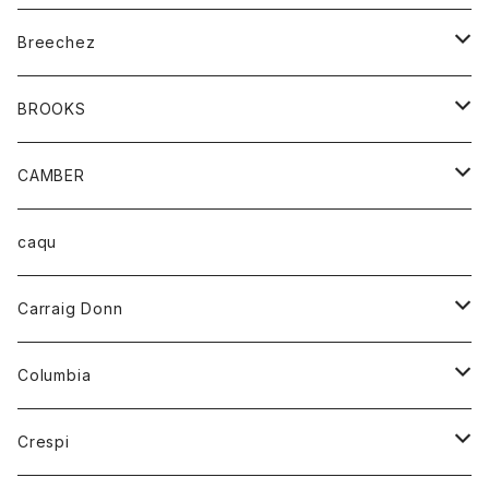
ジャケット
ベルト
Tシャツ
グッズ
Breechez
ダウンベスト
アンダーウェアー
トップス
シャツ
BROOKS
パーカー
カードホルダー
カーディガン
ボトム
グッズ
CAMBER
ブレザー
キーホルダー
ジャケット
オーバーオール
靴
レディース
トップス
caqu
靴
シャツ
ショートパンツ
オーバーオール
ハーフスリーブTシャツ
Carraig Donn
財布
セーター
ジーンズ
カーディガン
ニット
Columbia
ストール/マフラー
タンクトップ
スカート
コート
アウター
Crespi
チーフ
Tシャツ
パンツ