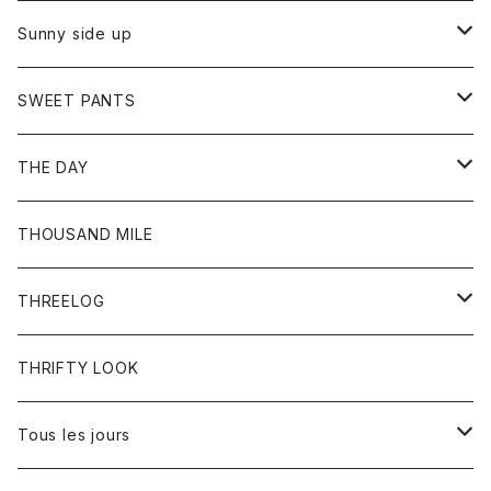
シャツ
カーディガン
オーバーオール
ブレスレット
ブーツ
Sunny side up
セーター
グローブ
リング
サンダル
アウター
SWEET PANTS
Tシャツ
Tシャツ
Ｇジャン
ボトム
ボトム
THE DAY
シャツ
ジーンズ
ショートパンツ
トップス
THOUSAND MILE
ボトム
Tシャツ
THREELOG
ワンピース
トップス
THRIFTY LOOK
コート
Tシャツ
Tous les jours