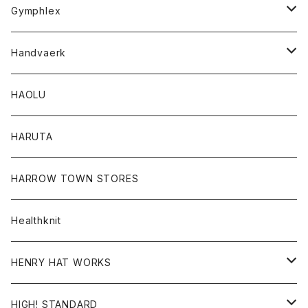
Tシャツ
Gymphlex
ロングスリーブTシャツ
アウター
Handvaerk
カーディガン
トップス
トップス
HAOLU
コート
シャツ
Tシャツ
レディース
HARUTA
ダウンジャケツト
スウェット
ロンTEE
カーディガン
ボトム
HARROW TOWN STORES
ダウンベスト
ダウンベスト
スエット
コート
パンツ
Healthknit
ジャケット
Ｔシャツ
Ｔシャツ
HENRY HAT WORKS
ワンピース
帽子
HIGH! STANDARD