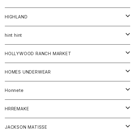
アウター
HIGHLAND
ジャケット
トップス
帽子
hint hint
シャツ
ボトム
ストール
HOLLYWOOD RANCH MARKET
カーディガン
グッズ
アウター
HOMES UNDERWEAR
Tシャツ
帽子
カーディガン
アクセサリー
アウター
Honnete
コート
ウォレット
カーディガン
キッズ
キッズ
ブラウス
HRREMAKE
ジャケット
ストール
コート
Tシャツ
Tシャツ
グッズ
グッズ
ワンピース
バック
JACKSON MATISSE