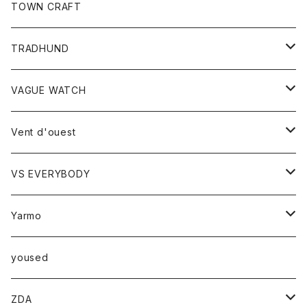
トップス
TOWN CRAFT
レディース
TRADHUND
カットソー
セーター
VAGUE WATCH
ベスト
時計
Vent d'ouest
ボトム
VS EVERYBODY
スカート
トップス
トップス
Yarmo
パンツ
ベスト
Ｔシャツ
アウター
yoused
コート
小物
ZDA