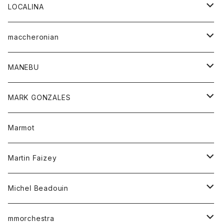
ジャケット
パンツ
アウター
トップス
LOCALINA
Tシャツ
スカート
スカート
カットソー
シャツ
ロングスリーブテーシャツ
maccheronian
トレーナー
セーター
ニット
シャツ
靴
MANEBU
パーカー
チュニック
ボトム
スカート
靴
MARK GONZALES
ハーフスリーブTシャツ
Tシャツ
ワンピース
ボトム
トップス
Marmot
ブラウス
ボトム
Tシャツ
ワンピース
Tシャツ
Martin Faizey
ベスト
ワンピース
ベルト
Michel Beadouin
ポロシャツ
トップス
mmorchestra
ロングスリーブTシャツ