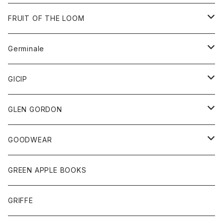
ダウンベスト
バッグ
サングラス
FRUIT OF THE LOOM
Tシャツ
アウター
Germinale
ボトム
パーカー
グッズ
靴
GICIP
ネクタイ
サンダル
トップス
トップス
GLEN GORDON
チーフ
シャツ
Tシャツ
ボトム
グッズ
GOODWEAR
タンクトップ
ショートパンツ
手袋
レディース
トップス
GREEN APPLE BOOKS
Tシャツ
スカート
スカート
Tシャツ
GRIFFE
トレーナー