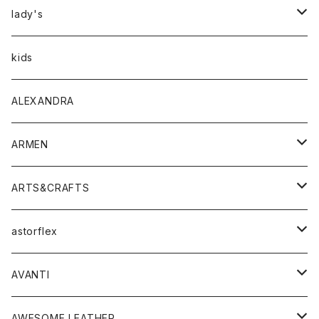
アウター
lady's
トップス
アウター
kids
Tシャツ
ボトムス
トップス
ALEXANDRA
シャツ
Tシャツ・カットソー
ボトムス
ARMEN
ニット・セーター
シャツ・ブラウス
パンツ
ワンピース・オールインワン
アウター
ARTS&CRAFTS
スウェット・パーカー
ニット・セーター
スカート
コート
バッグ
トップス
アクセサリー
astorflex
タンクトップ
パーカー・スウェット
ジャケット
ベスト
ウォレット
シューズ
ワンピース
グッズ
AVANTI
タンクトップ・キャミソール
シャツ
バッグ
靴
アクセサリー
ボトム
シャツ
AWESOME LEATHER