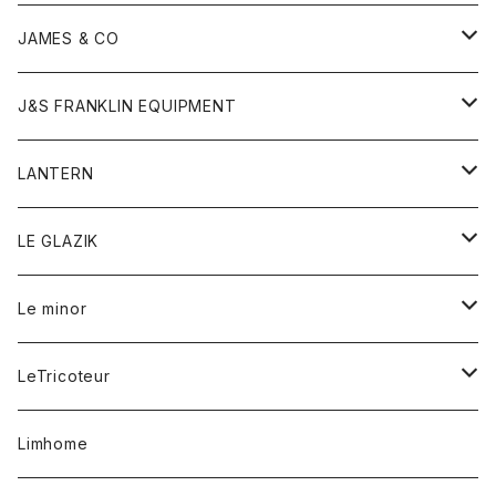
ダウンベスト
ネックレス
ジャケット
ロンパース
アンダーウェア
靴
トップス
トップス
キッズ
Tシャツ
JAMES & CO
パーカー
バッグ
ダウンベスト
靴
ストール
カーディガン
カットソー
トレーナー
ボトム
ボトム
トップス
帽子
ボトム
J&S FRANKLIN EQUIPMENT
ブレザー
ブレスレット
パーカー
グローブ
バンダナ
ジャケット
シャツ
オーバーオール
オーバーオール
Gジャケット
レディース
レディース
帽子
アウター
LANTERN
フリース
ベルト
ストール/マフラー
帽子
シャツ
セーター
ショートパンツ
ショートパンツ
スウェット
アウター
オーバーオール
ワンピース
アウター
LE GLAZIK
マフラー
バック
スウェットシャツ
Tシャツ
ジーンズ
スカート
カーディガン
シャツ
ワンピース
Tシャツ
レディース
Le minor
リング
帽子
ストレッチフライス
トレーナー
スウェットパンツ
パンツ
コート
コート
ボトム
LeTricoteur
バンダナ
セーター
ベスト
スカート
シャツ
シャツ
スカート
レディース
カーディガン
Limhome
タンクトップ
パンツ
スウェット