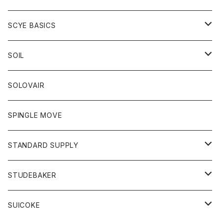
ベスト
Tシャツ
パーカー
靴
Tシャツ
アウター
SCYE BASICS
ロングスリーブＴシャツ
ボトム
カーディガン
トップス
グッズ
ボトム
SOIL
ワンピース
コート
Tシャツ
ネクタイ
ジーンズ
ボトム
アクセサリー
トップス
靴
SOLOVAIR
ジャケット
トレーナー
グローブ
チノパン
ショートパンツ
ポロシャツ
レディース
トップス
靴
ワンピース
SPINGLE MOVE
パーカー
パーカー
ストール
スカート
ベスト
スカート
カットソー
アクセサリー
ボトム
トップス
STANDARD SUPPLY
ロングスリーブTシャツ
パンツ
ジャケット
Tシャツ
カーディガン
バック
ショートパンツ
カットソー
レディース
ボトム
財布
STUDEBAKER
Tシャツ
パーカー
ジャケット
パンツ
カットソー
パンツ
バッグ
アクセサリー
SUICOKE