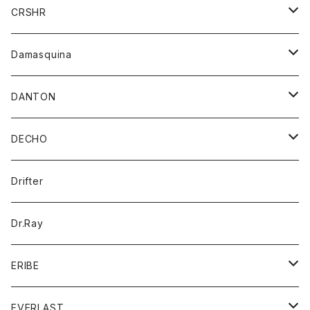
シャツ
ジャケット
ジャケット
CRSHR
バンダナ
トレーナー
スカート
ワンピース
キャップ
Damasquina
ネクタイ
パーカー
チュニック
ブラウス
ウォレット
DANTON
帽子
ベスト
Tシャツ
カードケース
アウター
DECHO
ポロシャツ
パーカー
コート
バッグ
アクセサリー
帽子
Drifter
ロングスリーブTシャツ
ワンピース
ジャケット
バッグ
キッズ
Dr.Ray
ボトム
ダウンジャケット
シャツ
グッズ
ERIBE
ジャケット
ダウンベスト
Tシャツ
帽子
トップス
ニット
EVERLAST