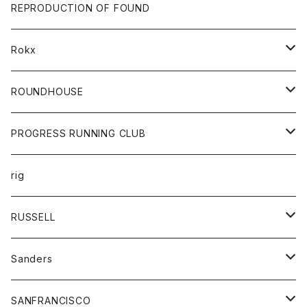
帽子
靴
トップス
財布
パンツ
REPRODUCTION OF FOUND
ロングスリーブカットソー
バック
カットソー
ショートパンツ
ボトムス
バック
Rokx
帽子
カーディガン
ショートパンツ
レディース
ボトム
ROUNDHOUSE
シャツ
パンツ
カットソー
エプロン
PROGRESS RUNNING CLUB
セーター
コート
キッズ
トップス
rig
Tシャツ
ジャケット
オーバーオール
Tシャツ
ボトム
グッズ
RUSSELL
トレーナー
シャツ
ペインターパンツ
帽子
アウター
Sanders
ニット
セーター
コート
スカート
グッズ
SANFRANCISCO