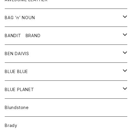
スカート
その他雑貨
グッズ
アウター
BAG ‘n’ NOUN
パンツ
靴
革ジャケット
アクセサリー
BANDIT BRAND
バッグ
トップス
BEN DAIVIS
ポーチ
Ｔシャツ
ポトム
BLUE BLUE
パンツ
アウター
BLUE PLANET
カーディガン
アクセサリー
サングラス
Blundstone
コート
バッグ
キッズ
Brady