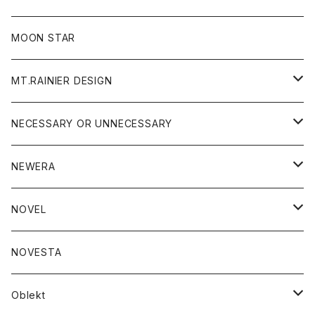
ジャケット
フリース
パンツ
帽子
MOON STAR
ニット
MT.RAINIER DESIGN
ブラウス
アウター
NECESSARY OR UNNECESSARY
コート
アクセサリー
アウター
NEWERA
ジャケット
バッグ
コート
グッズ
アクセサリー
帽子
NOVEL
ダウンジャケット
ジャケット
ウォレット
バッグ
トップス
グッズ
トップス
NOVESTA
ダウンベスト
ダウン
靴
ブレスレット
ジャケット
靴
カットソー
ボトム
トップス
ボトム
Oblekt