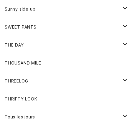
シャツ
カーディガン
オーバーオール
ブレスレット
ブーツ
Sunny side up
セーター
グローブ
リング
サンダル
アウター
SWEET PANTS
Tシャツ
Tシャツ
Ｇジャン
ボトム
ボトム
THE DAY
シャツ
ジーンズ
ショートパンツ
トップス
THOUSAND MILE
ボトム
Tシャツ
THREELOG
ワンピース
トップス
THRIFTY LOOK
コート
Tシャツ
Tous les jours