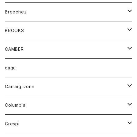
ジャケット
ベルト
Tシャツ
グッズ
Breechez
ダウンベスト
アンダーウェアー
トップス
シャツ
BROOKS
パーカー
カードホルダー
カーディガン
ボトム
グッズ
CAMBER
ブレザー
キーホルダー
ジャケット
オーバーオール
靴
レディース
トップス
caqu
靴
シャツ
ショートパンツ
オーバーオール
ハーフスリーブTシャツ
Carraig Donn
財布
セーター
ジーンズ
カーディガン
ニット
Columbia
ストール/マフラー
タンクトップ
スカート
コート
アウター
Crespi
チーフ
Tシャツ
パンツ