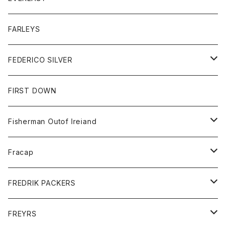
ベスト
ベスト
シャツ
ボトム
トップス
FARLEYS
フリース
セーター
ショートパンツ
ジャケット
レディース
ボトム
FEDERICO SILVER
Tシャツ
パンツ
スエットシャツ
コート
スエットパンツ
グッズ
アクセサリー
FIRST DOWN
トレーナー
ロングスリーブTシャツ
ジャケット
帽子
Fisherman Outof Ireiand
ポロシャツ
シャツ
ニット
Fracap
ショートパンツ
グッズ
FREDRIK PACKERS
ダウンジャケット
靴
アクセサリー
FREYRS