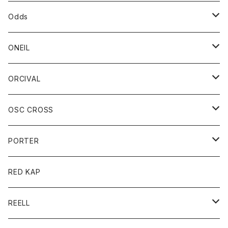
パーカー
パーカー
バック
ベルト
シャツ
ストール/マフラー
スエット
ショートパンツ
シャツ
レディース
ボトム
ボトム
Odds
ベスト
帽子
Tシャツ
帽子
フーディ
パンツ
シャツジャケット
シャツ
ショートパンツ
ショートパンツ
レディース
帽子
ONEIL
トレーナー
セーター
Tシャツ
ジーンズ
パンツ
ボトム
スカート
ORCIVAL
ベスト
Tシャツ
ボトム
パンツ
アウター
OSC CROSS
トレーナー
コート
アクセサリー
ダウンジャケット
PORTER
ベスト
ジャケット
バッグ
キッズ
カードホルダー
RED KAP
ロングスリーブＴシャツ
ダウンベスト
Tシャツ
グッズ
キーホルダー
REELL
パーカー