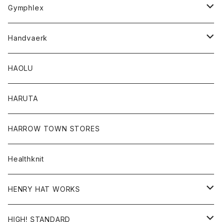
Tシャツ
Gymphlex
ロングスリーブTシャツ
アウター
Handvaerk
カーディガン
トップス
トップス
HAOLU
コート
シャツ
Tシャツ
レディース
HARUTA
ダウンジャケツト
スウェット
ロンTEE
カーディガン
ボトム
HARROW TOWN STORES
ダウンベスト
ダウンベスト
スエット
コート
パンツ
Healthknit
ジャケット
Ｔシャツ
Ｔシャツ
HENRY HAT WORKS
ワンピース
帽子
HIGH! STANDARD