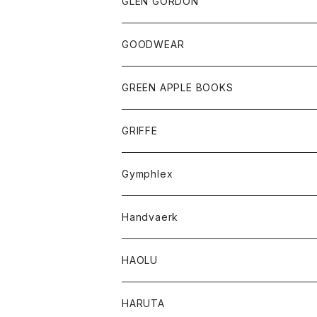
トップス
トップス
GLEN GORDON
チーフ
シャツ
Tシャツ
ボトム
グッズ
GOODWEAR
タンクトップ
ショートパンツ
手袋
レディース
トップス
GREEN APPLE BOOKS
Tシャツ
スカート
スカート
Tシャツ
GRIFFE
トレーナー
Tシャツ
Gymphlex
ロングスリーブTシャツ
アウター
Handvaerk
カーディガン
トップス
トップス
HAOLU
コート
シャツ
Tシャツ
レディース
HARUTA