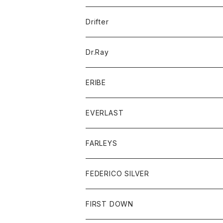
ポロシャツ
パーカー
コート
バッグ
アクセサリー
帽子
Drifter
ロングスリーブTシャツ
ワンピース
ジャケット
バッグ
キッズ
Dr.Ray
ボトム
ダウンジャケット
シャツ
グッズ
ERIBE
ジャケット
ダウンベスト
Tシャツ
帽子
トップス
ニット
EVERLAST
ベスト
ベスト
シャツ
ボトム
トップス
FARLEYS
フリース
セーター
ショートパンツ
ジャケット
レディース
ボトム
FEDERICO SILVER
Tシャツ
パンツ
スエットシャツ
コート
スエットパンツ
グッズ
アクセサリー
FIRST DOWN