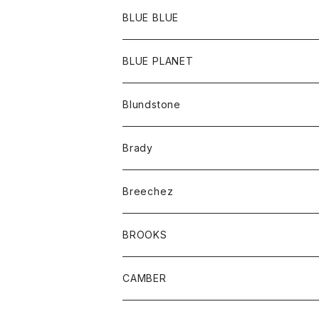
ポーチ
Ｔシャツ
ポトム
BLUE BLUE
パンツ
アウター
BLUE PLANET
カーディガン
アクセサリー
サングラス
Blundstone
コート
バッグ
キッズ
Brady
ジャケット
ベルト
Tシャツ
グッズ
Breechez
ダウンベスト
アンダーウェアー
トップス
シャツ
BROOKS
パーカー
カードホルダー
カーディガン
ボトム
グッズ
CAMBER
ブレザー
キーホルダー
ジャケット
オーバーオール
靴