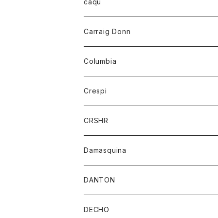
レディース
トップス
caqu
靴
シャツ
ショートパンツ
オーバーオール
ハーフスリーブTシャツ
Carraig Donn
財布
セーター
ジーンズ
カーディガン
ニット
Columbia
ストール/マフラー
タンクトップ
スカート
コート
アウター
Crespi
チーフ
Tシャツ
パンツ
シャツ
ジャケット
ジャケット
CRSHR
バンダナ
トレーナー
スカート
ワンピース
キャップ
Damasquina
ネクタイ
パーカー
チュニック
ブラウス
ウォレット
DANTON
帽子
ベスト
Tシャツ
カードケース
アウター
DECHO