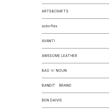
ニット・セーター
シャツ・ブラウス
パンツ
ワンピース・オールインワン
アウター
ARTS&CRAFTS
スウェット・パーカー
ニット・セーター
スカート
コート
バッグ
トップス
アクセサリー
astorflex
タンクトップ
パーカー・スウェット
ジャケット
ベスト
ウォレット
シューズ
ワンピース
グッズ
AVANTI
タンクトップ・キャミソール
シャツ
バッグ
靴
アクセサリー
ボトム
シャツ
AWESOME LEATHER
スカート
その他雑貨
グッズ
アウター
BAG ‘n’ NOUN
パンツ
靴
革ジャケット
アクセサリー
BANDIT BRAND
バッグ
トップス
BEN DAIVIS