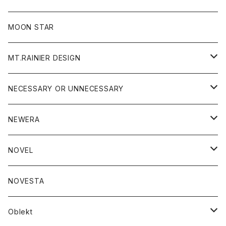
ジャケット
フリース
パンツ
帽子
MOON STAR
ニット
MT.RAINIER DESIGN
ブラウス
アウター
NECESSARY OR UNNECESSARY
コート
アクセサリー
アウター
NEWERA
ジャケット
バッグ
コート
グッズ
アクセサリー
帽子
NOVEL
ダウンジャケット
ジャケット
ウォレット
バッグ
トップス
グッズ
トップス
NOVESTA
ダウンベスト
ダウン
靴
ブレスレット
ジャケット
靴
カットソー
ボトム
トップス
ボトム
Oblekt