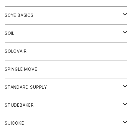
ベスト
Tシャツ
パーカー
靴
Tシャツ
アウター
SCYE BASICS
ロングスリーブＴシャツ
ボトム
カーディガン
トップス
グッズ
ボトム
SOIL
ワンピース
コート
Tシャツ
ネクタイ
ジーンズ
ボトム
アクセサリー
トップス
靴
SOLOVAIR
ジャケット
トレーナー
グローブ
チノパン
ショートパンツ
ポロシャツ
レディース
トップス
靴
ワンピース
SPINGLE MOVE
パーカー
パーカー
ストール
スカート
ベスト
スカート
カットソー
アクセサリー
ボトム
トップス
STANDARD SUPPLY
ロングスリーブTシャツ
パンツ
ジャケット
Tシャツ
カーディガン
バック
ショートパンツ
カットソー
レディース
ボトム
財布
STUDEBAKER
Tシャツ
パーカー
ジャケット
パンツ
カットソー
パンツ
バッグ
アクセサリー
SUICOKE