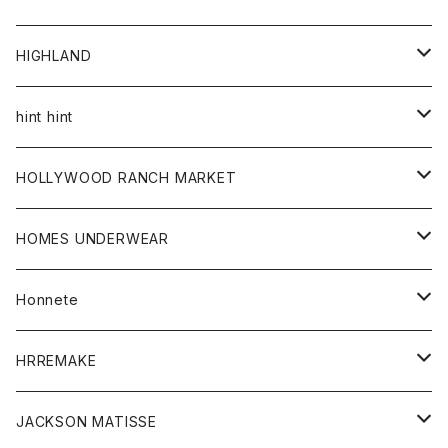
アウター
HIGHLAND
ジャケット
トップス
帽子
hint hint
シャツ
ボトム
ストール
HOLLYWOOD RANCH MARKET
カーディガン
グッズ
アウター
HOMES UNDERWEAR
Tシャツ
帽子
カーディガン
アクセサリー
アウター
Honnete
コート
ウォレット
カーディガン
キッズ
キッズ
ブラウス
HRREMAKE
ジャケット
ストール
コート
Tシャツ
Tシャツ
グッズ
グッズ
ワンピース
バック
JACKSON MATISSE