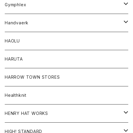
Tシャツ
Gymphlex
ロングスリーブTシャツ
アウター
Handvaerk
カーディガン
トップス
トップス
HAOLU
コート
シャツ
Tシャツ
レディース
HARUTA
ダウンジャケツト
スウェット
ロンTEE
カーディガン
ボトム
HARROW TOWN STORES
ダウンベスト
ダウンベスト
スエット
コート
パンツ
Healthknit
ジャケット
Ｔシャツ
Ｔシャツ
HENRY HAT WORKS
ワンピース
帽子
HIGH! STANDARD