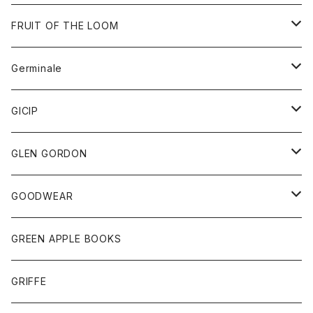
ダウンベスト
バッグ
サングラス
FRUIT OF THE LOOM
Tシャツ
アウター
Germinale
ボトム
パーカー
グッズ
靴
GICIP
ネクタイ
サンダル
トップス
トップス
GLEN GORDON
チーフ
シャツ
Tシャツ
ボトム
グッズ
GOODWEAR
タンクトップ
ショートパンツ
手袋
レディース
トップス
GREEN APPLE BOOKS
Tシャツ
スカート
スカート
Tシャツ
GRIFFE
トレーナー