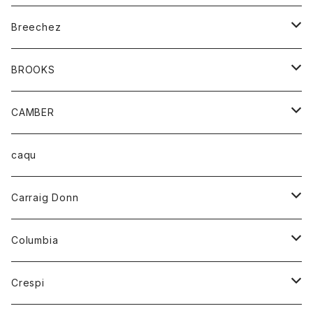
ジャケット
ベルト
Tシャツ
グッズ
Breechez
ダウンベスト
アンダーウェアー
トップス
シャツ
BROOKS
パーカー
カードホルダー
カーディガン
ボトム
グッズ
CAMBER
ブレザー
キーホルダー
ジャケット
オーバーオール
靴
レディース
トップス
caqu
靴
シャツ
ショートパンツ
オーバーオール
ハーフスリーブTシャツ
Carraig Donn
財布
セーター
ジーンズ
カーディガン
ニット
Columbia
ストール/マフラー
タンクトップ
スカート
コート
アウター
Crespi
チーフ
Tシャツ
パンツ