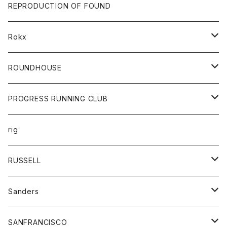
帽子
靴
トップス
財布
パンツ
REPRODUCTION OF FOUND
ロングスリーブカットソー
バック
カットソー
ショートパンツ
ボトムス
バック
Rokx
帽子
カーディガン
ショートパンツ
レディース
ボトム
ROUNDHOUSE
シャツ
パンツ
カットソー
エプロン
PROGRESS RUNNING CLUB
セーター
コート
キッズ
トップス
rig
Tシャツ
ジャケット
オーバーオール
Tシャツ
ボトム
グッズ
RUSSELL
トレーナー
シャツ
ペインターパンツ
帽子
アウター
Sanders
ニット
セーター
コート
スカート
グッズ
SANFRANCISCO