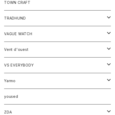
トップス
TOWN CRAFT
レディース
TRADHUND
カットソー
セーター
VAGUE WATCH
ベスト
時計
Vent d'ouest
ボトム
VS EVERYBODY
スカート
トップス
トップス
Yarmo
パンツ
ベスト
Ｔシャツ
アウター
yoused
コート
小物
ZDA