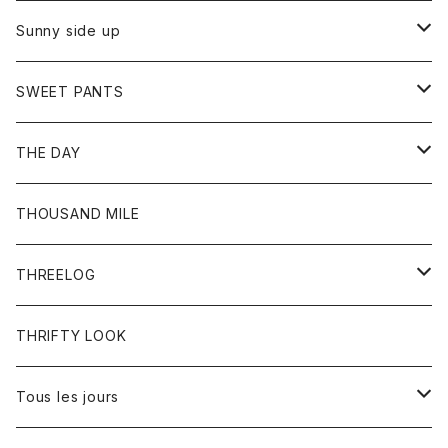
シャツ
カーディガン
オーバーオール
ブレスレット
ブーツ
Sunny side up
セーター
グローブ
リング
サンダル
アウター
SWEET PANTS
Tシャツ
Tシャツ
Ｇジャン
ボトム
ボトム
THE DAY
シャツ
ジーンズ
ショートパンツ
トップス
THOUSAND MILE
ボトム
Tシャツ
THREELOG
ワンピース
トップス
THRIFTY LOOK
コート
Tシャツ
Tous les jours