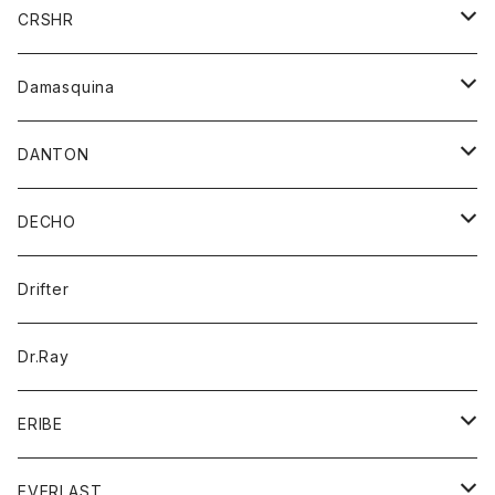
シャツ
ジャケット
ジャケット
CRSHR
バンダナ
トレーナー
スカート
ワンピース
キャップ
Damasquina
ネクタイ
パーカー
チュニック
ブラウス
ウォレット
DANTON
帽子
ベスト
Tシャツ
カードケース
アウター
DECHO
ポロシャツ
パーカー
コート
バッグ
アクセサリー
帽子
Drifter
ロングスリーブTシャツ
ワンピース
ジャケット
バッグ
キッズ
Dr.Ray
ボトム
ダウンジャケット
シャツ
グッズ
ERIBE
ジャケット
ダウンベスト
Tシャツ
帽子
トップス
ニット
EVERLAST