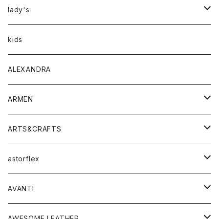
アウター
lady's
トップス
アウター
kids
Tシャツ
ボトムス
トップス
ALEXANDRA
シャツ
Tシャツ・カットソー
ボトムス
ARMEN
ニット・セーター
シャツ・ブラウス
パンツ
ワンピース・オールインワン
アウター
ARTS&CRAFTS
スウェット・パーカー
ニット・セーター
スカート
コート
バッグ
トップス
アクセサリー
astorflex
タンクトップ
パーカー・スウェット
ジャケット
ベスト
ウォレット
シューズ
ワンピース
グッズ
AVANTI
タンクトップ・キャミソール
シャツ
バッグ
靴
アクセサリー
ボトム
シャツ
AWESOME LEATHER