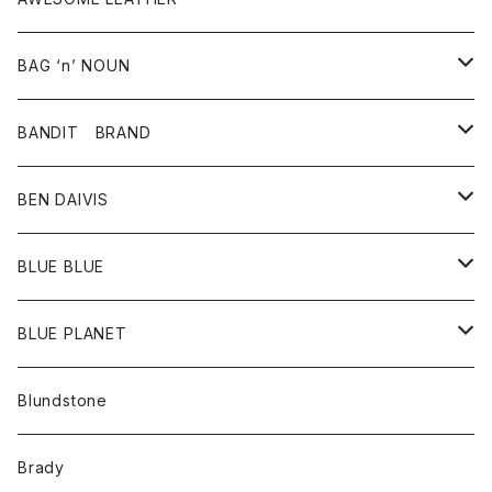
スカート
その他雑貨
グッズ
アウター
BAG ‘n’ NOUN
パンツ
靴
革ジャケット
アクセサリー
BANDIT BRAND
バッグ
トップス
BEN DAIVIS
ポーチ
Ｔシャツ
ポトム
BLUE BLUE
パンツ
アウター
BLUE PLANET
カーディガン
アクセサリー
サングラス
Blundstone
コート
バッグ
キッズ
Brady