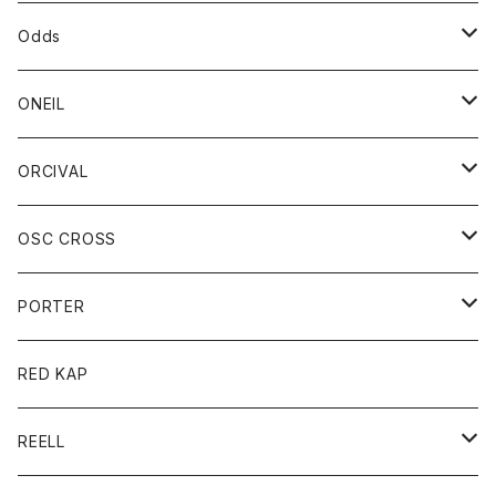
パーカー
パーカー
バック
ベルト
シャツ
ストール/マフラー
スエット
ショートパンツ
シャツ
レディース
ボトム
ボトム
Odds
ベスト
帽子
Tシャツ
帽子
フーディ
パンツ
シャツジャケット
シャツ
ショートパンツ
ショートパンツ
レディース
帽子
ONEIL
トレーナー
セーター
Tシャツ
ジーンズ
パンツ
ボトム
スカート
ORCIVAL
ベスト
Tシャツ
ボトム
パンツ
アウター
OSC CROSS
トレーナー
コート
アクセサリー
ダウンジャケット
PORTER
ベスト
ジャケット
バッグ
キッズ
カードホルダー
RED KAP
ロングスリーブＴシャツ
ダウンベスト
Tシャツ
グッズ
キーホルダー
REELL
パーカー