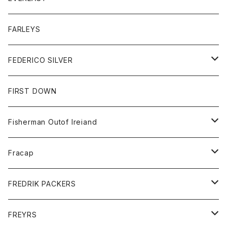
ベスト
ベスト
シャツ
ボトム
トップス
FARLEYS
フリース
セーター
ショートパンツ
ジャケット
レディース
ボトム
FEDERICO SILVER
Tシャツ
パンツ
スエットシャツ
コート
スエットパンツ
グッズ
アクセサリー
FIRST DOWN
トレーナー
ロングスリーブTシャツ
ジャケット
帽子
Fisherman Outof Ireiand
ポロシャツ
シャツ
ニット
Fracap
ショートパンツ
グッズ
FREDRIK PACKERS
ダウンジャケット
靴
アクセサリー
FREYRS