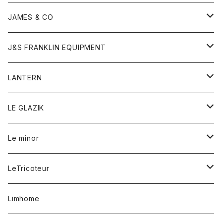
ダウンベスト
ネックレス
ジャケット
ロンパース
アンダーウェア
靴
トップス
トップス
キッズ
Tシャツ
JAMES & CO
パーカー
バッグ
ダウンベスト
靴
ストール
カーディガン
カットソー
トレーナー
ボトム
ボトム
トップス
帽子
ボトム
J&S FRANKLIN EQUIPMENT
ブレザー
ブレスレット
パーカー
グローブ
バンダナ
ジャケット
シャツ
オーバーオール
オーバーオール
Gジャケット
レディース
レディース
帽子
アウター
LANTERN
フリース
ベルト
ストール/マフラー
帽子
シャツ
セーター
ショートパンツ
ショートパンツ
スウェット
アウター
オーバーオール
ワンピース
アウター
LE GLAZIK
マフラー
バック
スウェットシャツ
Tシャツ
ジーンズ
スカート
カーディガン
シャツ
ワンピース
Tシャツ
レディース
Le minor
リング
帽子
ストレッチフライス
トレーナー
スウェットパンツ
パンツ
コート
コート
ボトム
LeTricoteur
バンダナ
セーター
ベスト
スカート
シャツ
シャツ
スカート
レディース
カーディガン
Limhome
タンクトップ
パンツ
スウェット