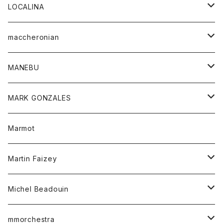
ジャケット
パンツ
アウター
トップス
LOCALINA
Tシャツ
スカート
スカート
カットソー
シャツ
ロングスリーブテーシャツ
maccheronian
トレーナー
セーター
ニット
シャツ
靴
MANEBU
パーカー
チュニック
ボトム
スカート
靴
MARK GONZALES
ハーフスリーブTシャツ
Tシャツ
ワンピース
ボトム
トップス
Marmot
ブラウス
ボトム
Tシャツ
ワンピース
Tシャツ
Martin Faizey
ベスト
ワンピース
ベルト
Michel Beadouin
ポロシャツ
トップス
mmorchestra
ロングスリーブTシャツ