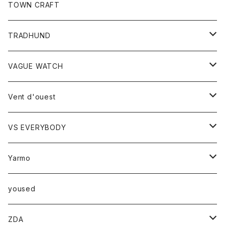
トップス
TOWN CRAFT
レディース
TRADHUND
カットソー
セーター
VAGUE WATCH
ベスト
時計
Vent d'ouest
ボトム
VS EVERYBODY
スカート
トップス
トップス
Yarmo
パンツ
ベスト
Ｔシャツ
アウター
yoused
コート
小物
ZDA