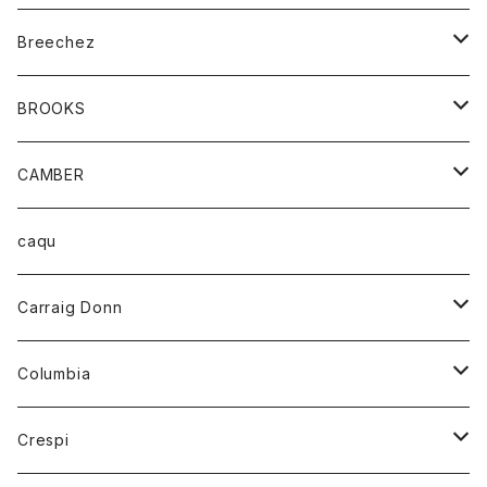
ジャケット
ベルト
Tシャツ
グッズ
Breechez
ダウンベスト
アンダーウェアー
トップス
シャツ
BROOKS
パーカー
カードホルダー
カーディガン
ボトム
グッズ
CAMBER
ブレザー
キーホルダー
ジャケット
オーバーオール
靴
レディース
トップス
caqu
靴
シャツ
ショートパンツ
オーバーオール
ハーフスリーブTシャツ
Carraig Donn
財布
セーター
ジーンズ
カーディガン
ニット
Columbia
ストール/マフラー
タンクトップ
スカート
コート
アウター
Crespi
チーフ
Tシャツ
パンツ