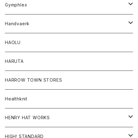
Tシャツ
Gymphlex
ロングスリーブTシャツ
アウター
Handvaerk
カーディガン
トップス
トップス
HAOLU
コート
シャツ
Tシャツ
レディース
HARUTA
ダウンジャケツト
スウェット
ロンTEE
カーディガン
ボトム
HARROW TOWN STORES
ダウンベスト
ダウンベスト
スエット
コート
パンツ
Healthknit
ジャケット
Ｔシャツ
Ｔシャツ
HENRY HAT WORKS
ワンピース
帽子
HIGH! STANDARD