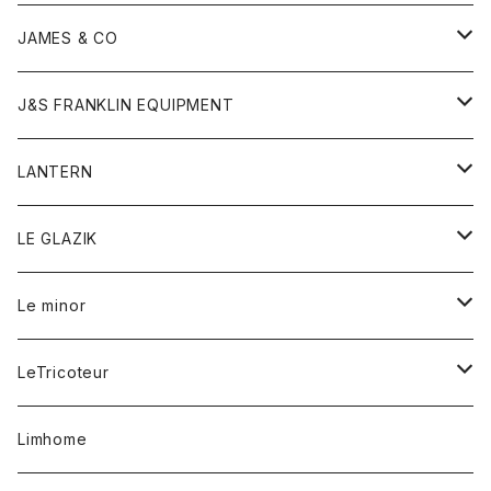
ダウンベスト
ネックレス
ジャケット
ロンパース
アンダーウェア
靴
トップス
トップス
キッズ
Tシャツ
JAMES & CO
パーカー
バッグ
ダウンベスト
靴
ストール
カーディガン
カットソー
トレーナー
ボトム
ボトム
トップス
帽子
ボトム
J&S FRANKLIN EQUIPMENT
ブレザー
ブレスレット
パーカー
グローブ
バンダナ
ジャケット
シャツ
オーバーオール
オーバーオール
Gジャケット
レディース
レディース
帽子
アウター
LANTERN
フリース
ベルト
ストール/マフラー
帽子
シャツ
セーター
ショートパンツ
ショートパンツ
スウェット
アウター
オーバーオール
ワンピース
アウター
LE GLAZIK
マフラー
バック
スウェットシャツ
Tシャツ
ジーンズ
スカート
カーディガン
シャツ
ワンピース
Tシャツ
レディース
Le minor
リング
帽子
ストレッチフライス
トレーナー
スウェットパンツ
パンツ
コート
コート
ボトム
LeTricoteur
バンダナ
セーター
ベスト
スカート
シャツ
シャツ
スカート
レディース
カーディガン
Limhome
タンクトップ
パンツ
スウェット