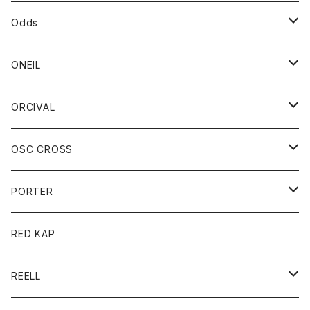
パーカー
パーカー
バック
ベルト
シャツ
ストール/マフラー
スエット
ショートパンツ
シャツ
レディース
ボトム
ボトム
Odds
ベスト
帽子
Tシャツ
帽子
フーディ
パンツ
シャツジャケット
シャツ
ショートパンツ
ショートパンツ
レディース
帽子
ONEIL
トレーナー
セーター
Tシャツ
ジーンズ
パンツ
ボトム
スカート
ORCIVAL
ベスト
Tシャツ
ボトム
パンツ
アウター
OSC CROSS
トレーナー
コート
アクセサリー
ダウンジャケット
PORTER
ベスト
ジャケット
バッグ
キッズ
カードホルダー
RED KAP
ロングスリーブＴシャツ
ダウンベスト
Tシャツ
グッズ
キーホルダー
REELL
パーカー