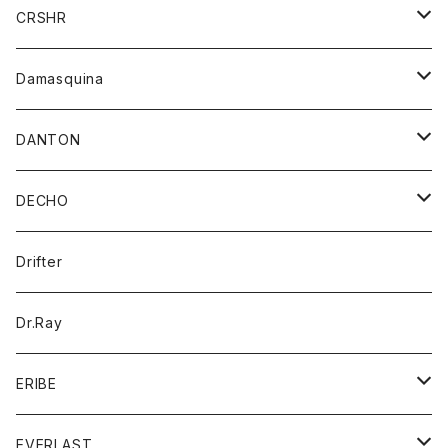
シャツ
ジャケット
ジャケット
CRSHR
バンダナ
トレーナー
スカート
ワンピース
キャップ
Damasquina
ネクタイ
パーカー
チュニック
ブラウス
ウォレット
DANTON
帽子
ベスト
Tシャツ
カードケース
アウター
DECHO
ポロシャツ
パーカー
コート
バッグ
アクセサリー
帽子
Drifter
ロングスリーブTシャツ
ワンピース
ジャケット
バッグ
キッズ
Dr.Ray
ボトム
ダウンジャケット
シャツ
グッズ
ERIBE
ジャケット
ダウンベスト
Tシャツ
帽子
トップス
ニット
EVERLAST