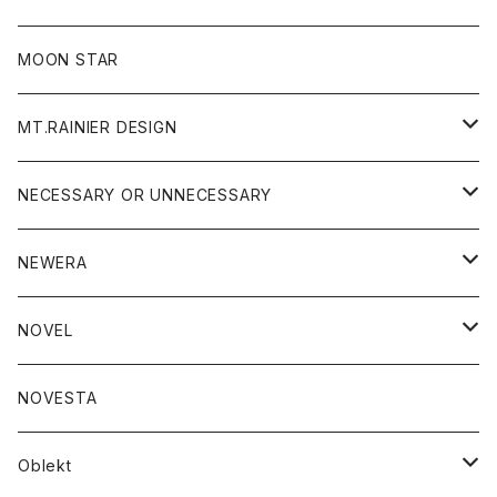
ジャケット
フリース
パンツ
帽子
MOON STAR
ニット
MT.RAINIER DESIGN
ブラウス
アウター
NECESSARY OR UNNECESSARY
コート
アクセサリー
アウター
NEWERA
ジャケット
バッグ
コート
グッズ
アクセサリー
帽子
NOVEL
ダウンジャケット
ジャケット
ウォレット
バッグ
トップス
グッズ
トップス
NOVESTA
ダウンベスト
ダウン
靴
ブレスレット
ジャケット
靴
カットソー
ボトム
トップス
ボトム
Oblekt