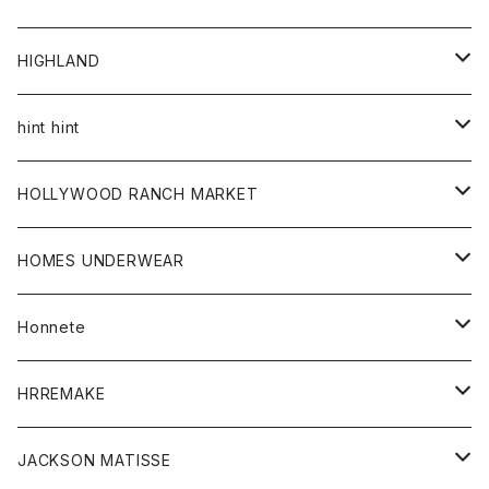
アウター
HIGHLAND
ジャケット
トップス
帽子
hint hint
シャツ
ボトム
ストール
HOLLYWOOD RANCH MARKET
カーディガン
グッズ
アウター
HOMES UNDERWEAR
Tシャツ
帽子
カーディガン
アクセサリー
アウター
Honnete
コート
ウォレット
カーディガン
キッズ
キッズ
ブラウス
HRREMAKE
ジャケット
ストール
コート
Tシャツ
Tシャツ
グッズ
グッズ
ワンピース
バック
JACKSON MATISSE