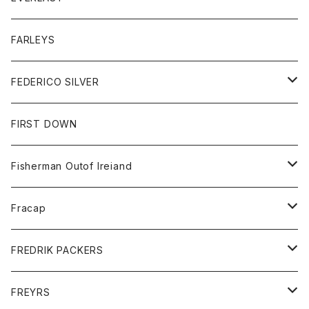
ベスト
ベスト
シャツ
ボトム
トップス
FARLEYS
フリース
セーター
ショートパンツ
ジャケット
レディース
ボトム
FEDERICO SILVER
Tシャツ
パンツ
スエットシャツ
コート
スエットパンツ
グッズ
アクセサリー
FIRST DOWN
トレーナー
ロングスリーブTシャツ
ジャケット
帽子
Fisherman Outof Ireiand
ポロシャツ
シャツ
ニット
Fracap
ショートパンツ
グッズ
FREDRIK PACKERS
ダウンジャケット
靴
アクセサリー
FREYRS