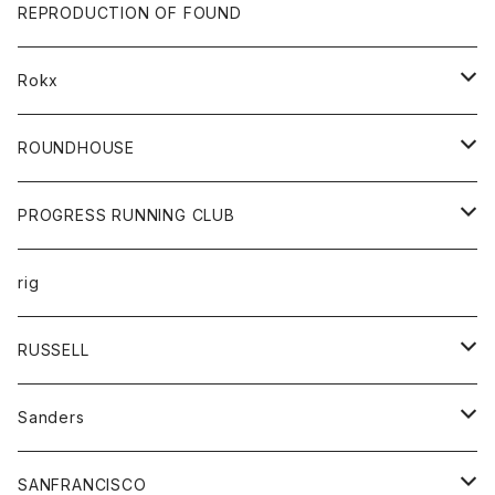
帽子
靴
トップス
財布
パンツ
REPRODUCTION OF FOUND
ロングスリーブカットソー
バック
カットソー
ショートパンツ
ボトムス
バック
Rokx
帽子
カーディガン
ショートパンツ
レディース
ボトム
ROUNDHOUSE
シャツ
パンツ
カットソー
エプロン
PROGRESS RUNNING CLUB
セーター
コート
キッズ
トップス
rig
Tシャツ
ジャケット
オーバーオール
Tシャツ
ボトム
グッズ
RUSSELL
トレーナー
シャツ
ペインターパンツ
帽子
アウター
Sanders
ニット
セーター
コート
スカート
グッズ
SANFRANCISCO