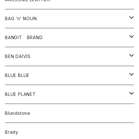
スカート
その他雑貨
グッズ
アウター
BAG ‘n’ NOUN
パンツ
靴
革ジャケット
アクセサリー
BANDIT BRAND
バッグ
トップス
BEN DAIVIS
ポーチ
Ｔシャツ
ポトム
BLUE BLUE
パンツ
アウター
BLUE PLANET
カーディガン
アクセサリー
サングラス
Blundstone
コート
バッグ
キッズ
Brady