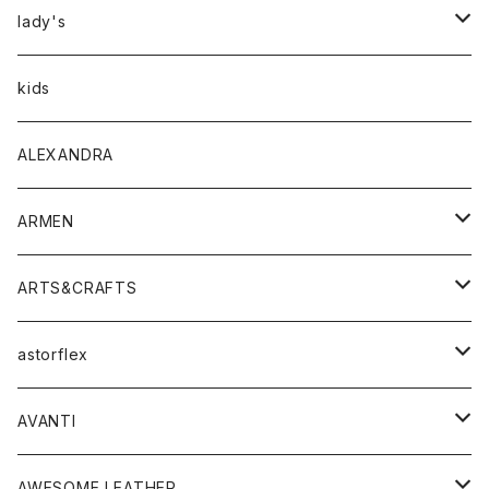
アウター
lady's
トップス
アウター
kids
Tシャツ
ボトムス
トップス
ALEXANDRA
シャツ
Tシャツ・カットソー
ボトムス
ARMEN
ニット・セーター
シャツ・ブラウス
パンツ
ワンピース・オールインワン
アウター
ARTS&CRAFTS
スウェット・パーカー
ニット・セーター
スカート
コート
バッグ
トップス
アクセサリー
astorflex
タンクトップ
パーカー・スウェット
ジャケット
ベスト
ウォレット
シューズ
ワンピース
グッズ
AVANTI
タンクトップ・キャミソール
シャツ
バッグ
靴
アクセサリー
ボトム
シャツ
AWESOME LEATHER