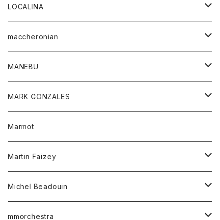
ジャケット
パンツ
アウター
トップス
LOCALINA
Tシャツ
スカート
スカート
カットソー
シャツ
ロングスリーブテーシャツ
maccheronian
トレーナー
セーター
ニット
シャツ
靴
MANEBU
パーカー
チュニック
ボトム
スカート
靴
MARK GONZALES
ハーフスリーブTシャツ
Tシャツ
ワンピース
ボトム
トップス
Marmot
ブラウス
ボトム
Tシャツ
ワンピース
Tシャツ
Martin Faizey
ベスト
ワンピース
ベルト
Michel Beadouin
ポロシャツ
トップス
mmorchestra
ロングスリーブTシャツ