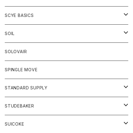
ベスト
Tシャツ
パーカー
靴
Tシャツ
アウター
SCYE BASICS
ロングスリーブＴシャツ
ボトム
カーディガン
トップス
グッズ
ボトム
SOIL
ワンピース
コート
Tシャツ
ネクタイ
ジーンズ
ボトム
アクセサリー
トップス
靴
SOLOVAIR
ジャケット
トレーナー
グローブ
チノパン
ショートパンツ
ポロシャツ
レディース
トップス
靴
ワンピース
SPINGLE MOVE
パーカー
パーカー
ストール
スカート
ベスト
スカート
カットソー
アクセサリー
ボトム
トップス
STANDARD SUPPLY
ロングスリーブTシャツ
パンツ
ジャケット
Tシャツ
カーディガン
バック
ショートパンツ
カットソー
レディース
ボトム
財布
STUDEBAKER
Tシャツ
パーカー
ジャケット
パンツ
カットソー
パンツ
バッグ
アクセサリー
SUICOKE