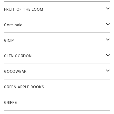
ダウンベスト
バッグ
サングラス
FRUIT OF THE LOOM
Tシャツ
アウター
Germinale
ボトム
パーカー
グッズ
靴
GICIP
ネクタイ
サンダル
トップス
トップス
GLEN GORDON
チーフ
シャツ
Tシャツ
ボトム
グッズ
GOODWEAR
タンクトップ
ショートパンツ
手袋
レディース
トップス
GREEN APPLE BOOKS
Tシャツ
スカート
スカート
Tシャツ
GRIFFE
トレーナー