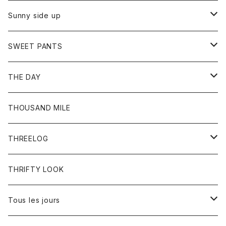
シャツ
カーディガン
オーバーオール
ブレスレット
ブーツ
Sunny side up
セーター
グローブ
リング
サンダル
アウター
SWEET PANTS
Tシャツ
Tシャツ
Ｇジャン
ボトム
ボトム
THE DAY
シャツ
ジーンズ
ショートパンツ
トップス
THOUSAND MILE
ボトム
Tシャツ
THREELOG
ワンピース
トップス
THRIFTY LOOK
コート
Tシャツ
Tous les jours