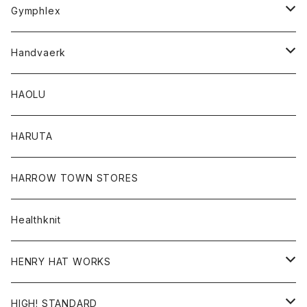
Tシャツ
Gymphlex
ロングスリーブTシャツ
アウター
Handvaerk
カーディガン
トップス
トップス
HAOLU
コート
シャツ
Tシャツ
レディース
HARUTA
ダウンジャケツト
スウェット
ロンTEE
カーディガン
ボトム
HARROW TOWN STORES
ダウンベスト
ダウンベスト
スエット
コート
パンツ
Healthknit
ジャケット
Ｔシャツ
Ｔシャツ
HENRY HAT WORKS
ワンピース
帽子
HIGH! STANDARD