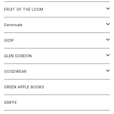
ダウンベスト
バッグ
サングラス
FRUIT OF THE LOOM
Tシャツ
アウター
Germinale
ボトム
パーカー
グッズ
靴
GICIP
ネクタイ
サンダル
トップス
トップス
GLEN GORDON
チーフ
シャツ
Tシャツ
ボトム
グッズ
GOODWEAR
タンクトップ
ショートパンツ
手袋
レディース
トップス
GREEN APPLE BOOKS
Tシャツ
スカート
スカート
Tシャツ
GRIFFE
トレーナー