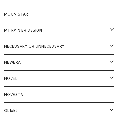
ジャケット
フリース
パンツ
帽子
MOON STAR
ニット
MT.RAINIER DESIGN
ブラウス
アウター
NECESSARY OR UNNECESSARY
コート
アクセサリー
アウター
NEWERA
ジャケット
バッグ
コート
グッズ
アクセサリー
帽子
NOVEL
ダウンジャケット
ジャケット
ウォレット
バッグ
トップス
グッズ
トップス
NOVESTA
ダウンベスト
ダウン
靴
ブレスレット
ジャケット
靴
カットソー
ボトム
トップス
ボトム
Oblekt