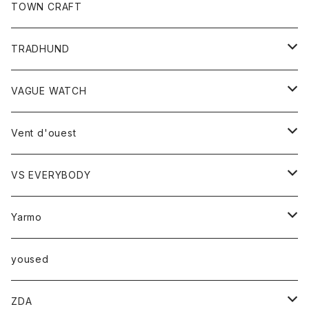
トップス
TOWN CRAFT
レディース
TRADHUND
カットソー
セーター
VAGUE WATCH
ベスト
時計
Vent d'ouest
ボトム
VS EVERYBODY
スカート
トップス
トップス
Yarmo
パンツ
ベスト
Ｔシャツ
アウター
yoused
コート
小物
ZDA