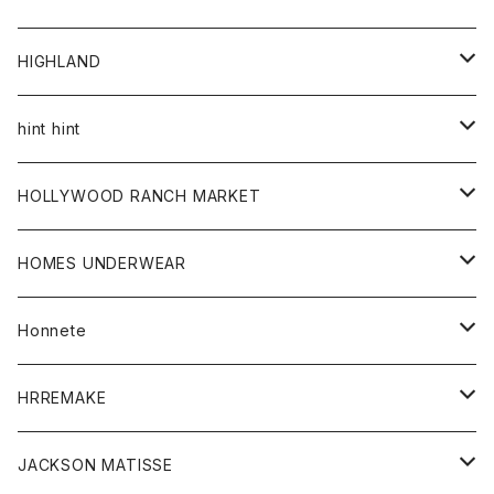
アウター
HIGHLAND
ジャケット
トップス
帽子
hint hint
シャツ
ボトム
ストール
HOLLYWOOD RANCH MARKET
カーディガン
グッズ
アウター
HOMES UNDERWEAR
Tシャツ
帽子
カーディガン
アクセサリー
アウター
Honnete
コート
ウォレット
カーディガン
キッズ
キッズ
ブラウス
HRREMAKE
ジャケット
ストール
コート
Tシャツ
Tシャツ
グッズ
グッズ
ワンピース
バック
JACKSON MATISSE