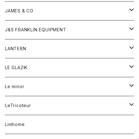
ダウンベスト
ネックレス
ジャケット
ロンパース
アンダーウェア
靴
トップス
トップス
キッズ
Tシャツ
JAMES & CO
パーカー
バッグ
ダウンベスト
靴
ストール
カーディガン
カットソー
トレーナー
ボトム
ボトム
トップス
帽子
ボトム
J&S FRANKLIN EQUIPMENT
ブレザー
ブレスレット
パーカー
グローブ
バンダナ
ジャケット
シャツ
オーバーオール
オーバーオール
Gジャケット
レディース
レディース
帽子
アウター
LANTERN
フリース
ベルト
ストール/マフラー
帽子
シャツ
セーター
ショートパンツ
ショートパンツ
スウェット
アウター
オーバーオール
ワンピース
アウター
LE GLAZIK
マフラー
バック
スウェットシャツ
Tシャツ
ジーンズ
スカート
カーディガン
シャツ
ワンピース
Tシャツ
レディース
Le minor
リング
帽子
ストレッチフライス
トレーナー
スウェットパンツ
パンツ
コート
コート
ボトム
LeTricoteur
バンダナ
セーター
ベスト
スカート
シャツ
シャツ
スカート
レディース
カーディガン
Limhome
タンクトップ
パンツ
スウェット