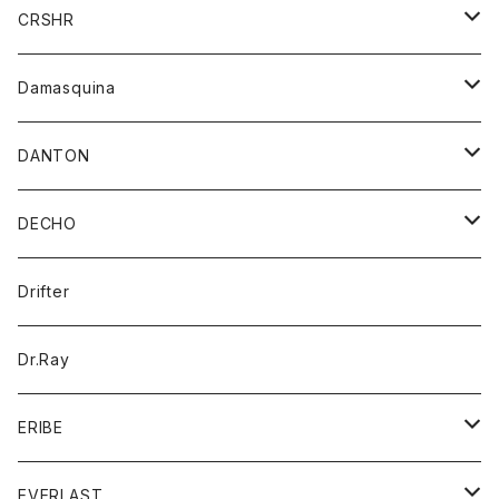
シャツ
ジャケット
ジャケット
CRSHR
バンダナ
トレーナー
スカート
ワンピース
キャップ
Damasquina
ネクタイ
パーカー
チュニック
ブラウス
ウォレット
DANTON
帽子
ベスト
Tシャツ
カードケース
アウター
DECHO
ポロシャツ
パーカー
コート
バッグ
アクセサリー
帽子
Drifter
ロングスリーブTシャツ
ワンピース
ジャケット
バッグ
キッズ
Dr.Ray
ボトム
ダウンジャケット
シャツ
グッズ
ERIBE
ジャケット
ダウンベスト
Tシャツ
帽子
トップス
ニット
EVERLAST