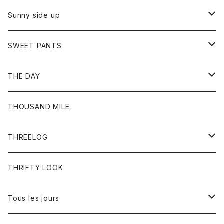
シャツ
カーディガン
オーバーオール
ブレスレット
ブーツ
Sunny side up
セーター
グローブ
リング
サンダル
アウター
SWEET PANTS
Tシャツ
Tシャツ
Ｇジャン
ボトム
ボトム
THE DAY
シャツ
ジーンズ
ショートパンツ
トップス
THOUSAND MILE
ボトム
Tシャツ
THREELOG
ワンピース
トップス
THRIFTY LOOK
コート
Tシャツ
Tous les jours