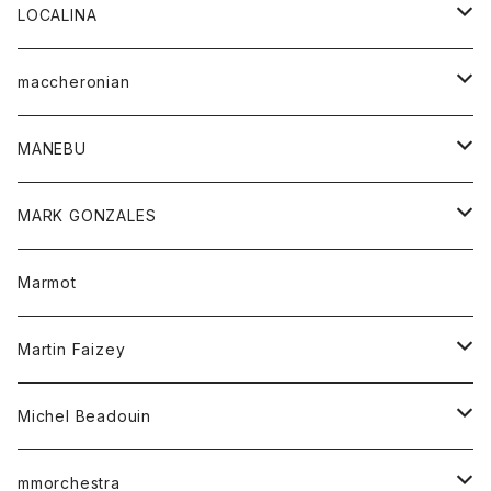
ジャケット
パンツ
アウター
トップス
LOCALINA
Tシャツ
スカート
スカート
カットソー
シャツ
ロングスリーブテーシャツ
maccheronian
トレーナー
セーター
ニット
シャツ
靴
MANEBU
パーカー
チュニック
ボトム
スカート
靴
MARK GONZALES
ハーフスリーブTシャツ
Tシャツ
ワンピース
ボトム
トップス
Marmot
ブラウス
ボトム
Tシャツ
ワンピース
Tシャツ
Martin Faizey
ベスト
ワンピース
ベルト
Michel Beadouin
ポロシャツ
トップス
mmorchestra
ロングスリーブTシャツ