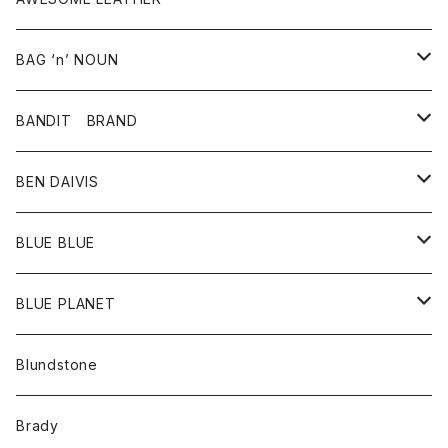
スカート
その他雑貨
グッズ
アウター
BAG ‘n’ NOUN
パンツ
靴
革ジャケット
アクセサリー
BANDIT BRAND
バッグ
トップス
BEN DAIVIS
ポーチ
Ｔシャツ
ポトム
BLUE BLUE
パンツ
アウター
BLUE PLANET
カーディガン
アクセサリー
サングラス
Blundstone
コート
バッグ
キッズ
Brady