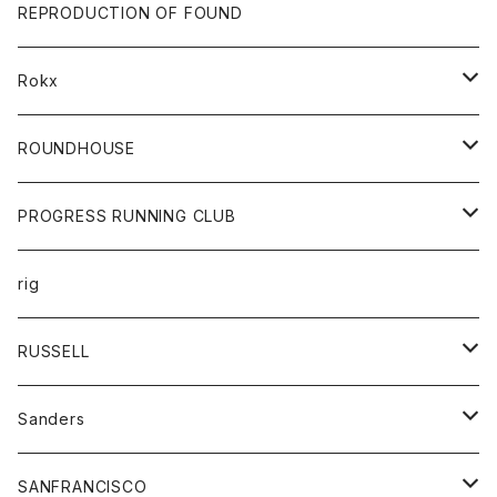
帽子
靴
トップス
財布
パンツ
REPRODUCTION OF FOUND
ロングスリーブカットソー
バック
カットソー
ショートパンツ
ボトムス
バック
Rokx
帽子
カーディガン
ショートパンツ
レディース
ボトム
ROUNDHOUSE
シャツ
パンツ
カットソー
エプロン
PROGRESS RUNNING CLUB
セーター
コート
キッズ
トップス
rig
Tシャツ
ジャケット
オーバーオール
Tシャツ
ボトム
グッズ
RUSSELL
トレーナー
シャツ
ペインターパンツ
帽子
アウター
Sanders
ニット
セーター
コート
スカート
グッズ
SANFRANCISCO