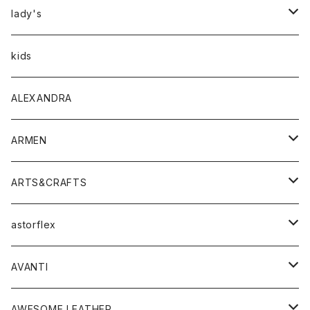
アウター
lady's
トップス
アウター
kids
Tシャツ
ボトムス
トップス
ALEXANDRA
シャツ
Tシャツ・カットソー
ボトムス
ARMEN
ニット・セーター
シャツ・ブラウス
パンツ
ワンピース・オールインワン
アウター
ARTS&CRAFTS
スウェット・パーカー
ニット・セーター
スカート
コート
バッグ
トップス
アクセサリー
astorflex
タンクトップ
パーカー・スウェット
ジャケット
ベスト
ウォレット
シューズ
ワンピース
グッズ
AVANTI
タンクトップ・キャミソール
シャツ
バッグ
靴
アクセサリー
ボトム
シャツ
AWESOME LEATHER