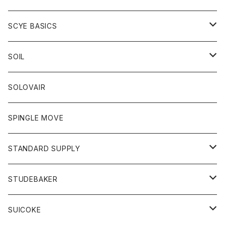
ベスト
Tシャツ
パーカー
靴
Tシャツ
アウター
SCYE BASICS
ロングスリーブＴシャツ
ボトム
カーディガン
トップス
グッズ
ボトム
SOIL
ワンピース
コート
Tシャツ
ネクタイ
ジーンズ
ボトム
アクセサリー
トップス
靴
SOLOVAIR
ジャケット
トレーナー
グローブ
チノパン
ショートパンツ
ポロシャツ
レディース
トップス
靴
ワンピース
SPINGLE MOVE
パーカー
パーカー
ストール
スカート
ベスト
スカート
カットソー
アクセサリー
ボトム
トップス
STANDARD SUPPLY
ロングスリーブTシャツ
パンツ
ジャケット
Tシャツ
カーディガン
バック
ショートパンツ
カットソー
レディース
ボトム
財布
STUDEBAKER
Tシャツ
パーカー
ジャケット
パンツ
カットソー
パンツ
バッグ
アクセサリー
SUICOKE