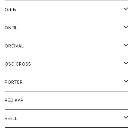
パーカー
パーカー
バック
ベルト
シャツ
ストール/マフラー
スエット
ショートパンツ
シャツ
レディース
ボトム
ボトム
Odds
ベスト
帽子
Tシャツ
帽子
フーディ
パンツ
シャツジャケット
シャツ
ショートパンツ
ショートパンツ
レディース
帽子
ONEIL
トレーナー
セーター
Tシャツ
ジーンズ
パンツ
ボトム
スカート
ORCIVAL
ベスト
Tシャツ
ボトム
パンツ
アウター
OSC CROSS
トレーナー
コート
アクセサリー
ダウンジャケット
PORTER
ベスト
ジャケット
バッグ
キッズ
カードホルダー
RED KAP
ロングスリーブＴシャツ
ダウンベスト
Tシャツ
グッズ
キーホルダー
REELL
パーカー