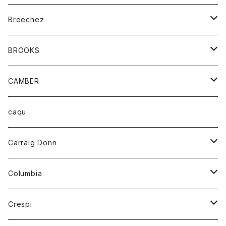
ジャケット
ベルト
Tシャツ
グッズ
Breechez
ダウンベスト
アンダーウェアー
トップス
シャツ
BROOKS
パーカー
カードホルダー
カーディガン
ボトム
グッズ
CAMBER
ブレザー
キーホルダー
ジャケット
オーバーオール
靴
レディース
トップス
caqu
靴
シャツ
ショートパンツ
オーバーオール
ハーフスリーブTシャツ
Carraig Donn
財布
セーター
ジーンズ
カーディガン
ニット
Columbia
ストール/マフラー
タンクトップ
スカート
コート
アウター
Crespi
チーフ
Tシャツ
パンツ