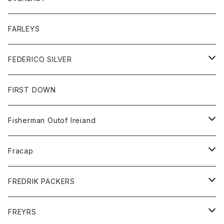
ベスト
ベスト
シャツ
ボトム
トップス
FARLEYS
フリース
セーター
ショートパンツ
ジャケット
レディース
ボトム
FEDERICO SILVER
Tシャツ
パンツ
スエットシャツ
コート
スエットパンツ
グッズ
アクセサリー
FIRST DOWN
トレーナー
ロングスリーブTシャツ
ジャケット
帽子
Fisherman Outof Ireiand
ポロシャツ
シャツ
ニット
Fracap
ショートパンツ
グッズ
FREDRIK PACKERS
ダウンジャケット
靴
アクセサリー
FREYRS