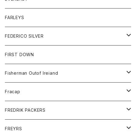
ベスト
ベスト
シャツ
ボトム
トップス
FARLEYS
フリース
セーター
ショートパンツ
ジャケット
レディース
ボトム
FEDERICO SILVER
Tシャツ
パンツ
スエットシャツ
コート
スエットパンツ
グッズ
アクセサリー
FIRST DOWN
トレーナー
ロングスリーブTシャツ
ジャケット
帽子
Fisherman Outof Ireiand
ポロシャツ
シャツ
ニット
Fracap
ショートパンツ
グッズ
FREDRIK PACKERS
ダウンジャケット
靴
アクセサリー
FREYRS