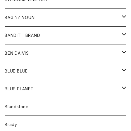
スカート
その他雑貨
グッズ
アウター
BAG ‘n’ NOUN
パンツ
靴
革ジャケット
アクセサリー
BANDIT BRAND
バッグ
トップス
BEN DAIVIS
ポーチ
Ｔシャツ
ポトム
BLUE BLUE
パンツ
アウター
BLUE PLANET
カーディガン
アクセサリー
サングラス
Blundstone
コート
バッグ
キッズ
Brady