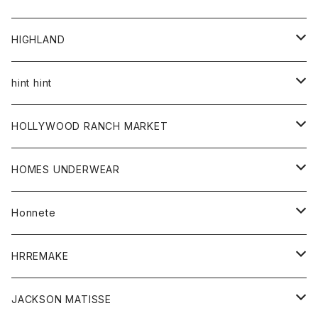
アウター
HIGHLAND
ジャケット
トップス
帽子
hint hint
シャツ
ボトム
ストール
HOLLYWOOD RANCH MARKET
カーディガン
グッズ
アウター
HOMES UNDERWEAR
Tシャツ
帽子
カーディガン
アクセサリー
アウター
Honnete
コート
ウォレット
カーディガン
キッズ
キッズ
ブラウス
HRREMAKE
ジャケット
ストール
コート
Tシャツ
Tシャツ
グッズ
グッズ
ワンピース
バック
JACKSON MATISSE