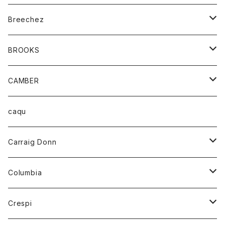
ジャケット
ベルト
Tシャツ
グッズ
Breechez
ダウンベスト
アンダーウェアー
トップス
シャツ
BROOKS
パーカー
カードホルダー
カーディガン
ボトム
グッズ
CAMBER
ブレザー
キーホルダー
ジャケット
オーバーオール
靴
レディース
トップス
caqu
靴
シャツ
ショートパンツ
オーバーオール
ハーフスリーブTシャツ
Carraig Donn
財布
セーター
ジーンズ
カーディガン
ニット
Columbia
ストール/マフラー
タンクトップ
スカート
コート
アウター
Crespi
チーフ
Tシャツ
パンツ