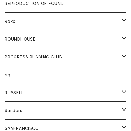
帽子
靴
トップス
財布
パンツ
REPRODUCTION OF FOUND
ロングスリーブカットソー
バック
カットソー
ショートパンツ
ボトムス
バック
Rokx
帽子
カーディガン
ショートパンツ
レディース
ボトム
ROUNDHOUSE
シャツ
パンツ
カットソー
エプロン
PROGRESS RUNNING CLUB
セーター
コート
キッズ
トップス
rig
Tシャツ
ジャケット
オーバーオール
Tシャツ
ボトム
グッズ
RUSSELL
トレーナー
シャツ
ペインターパンツ
帽子
アウター
Sanders
ニット
セーター
コート
スカート
グッズ
SANFRANCISCO