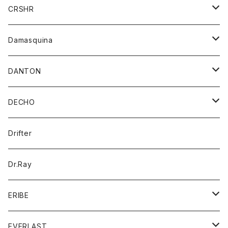
シャツ
ジャケット
ジャケット
CRSHR
バンダナ
トレーナー
スカート
ワンピース
キャップ
Damasquina
ネクタイ
パーカー
チュニック
ブラウス
ウォレット
DANTON
帽子
ベスト
Tシャツ
カードケース
アウター
DECHO
ポロシャツ
パーカー
コート
バッグ
アクセサリー
帽子
Drifter
ロングスリーブTシャツ
ワンピース
ジャケット
バッグ
キッズ
Dr.Ray
ボトム
ダウンジャケット
シャツ
グッズ
ERIBE
ジャケット
ダウンベスト
Tシャツ
帽子
トップス
ニット
EVERLAST