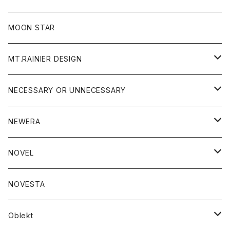
ジャケット
フリース
パンツ
帽子
MOON STAR
ニット
MT.RAINIER DESIGN
ブラウス
アウター
NECESSARY OR UNNECESSARY
コート
アクセサリー
アウター
NEWERA
ジャケット
バッグ
コート
グッズ
アクセサリー
帽子
NOVEL
ダウンジャケット
ジャケット
ウォレット
バッグ
トップス
グッズ
トップス
NOVESTA
ダウンベスト
ダウン
靴
ブレスレット
ジャケット
靴
カットソー
ボトム
トップス
ボトム
Oblekt