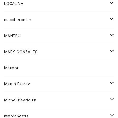
ジャケット
パンツ
アウター
トップス
LOCALINA
Tシャツ
スカート
スカート
カットソー
シャツ
ロングスリーブテーシャツ
maccheronian
トレーナー
セーター
ニット
シャツ
靴
MANEBU
パーカー
チュニック
ボトム
スカート
靴
MARK GONZALES
ハーフスリーブTシャツ
Tシャツ
ワンピース
ボトム
トップス
Marmot
ブラウス
ボトム
Tシャツ
ワンピース
Tシャツ
Martin Faizey
ベスト
ワンピース
ベルト
Michel Beadouin
ポロシャツ
トップス
mmorchestra
ロングスリーブTシャツ