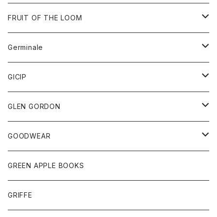
ダウンベスト
バッグ
サングラス
FRUIT OF THE LOOM
Tシャツ
アウター
Germinale
ボトム
パーカー
グッズ
靴
GICIP
ネクタイ
サンダル
トップス
トップス
GLEN GORDON
チーフ
シャツ
Tシャツ
ボトム
グッズ
GOODWEAR
タンクトップ
ショートパンツ
手袋
レディース
トップス
GREEN APPLE BOOKS
Tシャツ
スカート
スカート
Tシャツ
GRIFFE
トレーナー