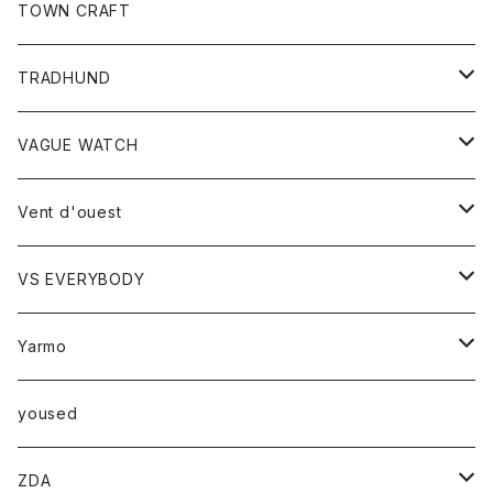
トップス
TOWN CRAFT
レディース
TRADHUND
カットソー
セーター
VAGUE WATCH
ベスト
時計
Vent d'ouest
ボトム
VS EVERYBODY
スカート
トップス
トップス
Yarmo
パンツ
ベスト
Ｔシャツ
アウター
yoused
コート
小物
ZDA