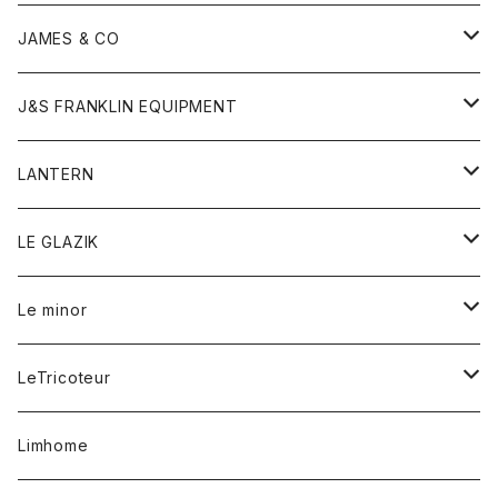
ダウンベスト
ネックレス
ジャケット
ロンパース
アンダーウェア
靴
トップス
トップス
キッズ
Tシャツ
JAMES & CO
パーカー
バッグ
ダウンベスト
靴
ストール
カーディガン
カットソー
トレーナー
ボトム
ボトム
トップス
帽子
ボトム
J&S FRANKLIN EQUIPMENT
ブレザー
ブレスレット
パーカー
グローブ
バンダナ
ジャケット
シャツ
オーバーオール
オーバーオール
Gジャケット
レディース
レディース
帽子
アウター
LANTERN
フリース
ベルト
ストール/マフラー
帽子
シャツ
セーター
ショートパンツ
ショートパンツ
スウェット
アウター
オーバーオール
ワンピース
アウター
LE GLAZIK
マフラー
バック
スウェットシャツ
Tシャツ
ジーンズ
スカート
カーディガン
シャツ
ワンピース
Tシャツ
レディース
Le minor
リング
帽子
ストレッチフライス
トレーナー
スウェットパンツ
パンツ
コート
コート
ボトム
LeTricoteur
バンダナ
セーター
ベスト
スカート
シャツ
シャツ
スカート
レディース
カーディガン
Limhome
タンクトップ
パンツ
スウェット