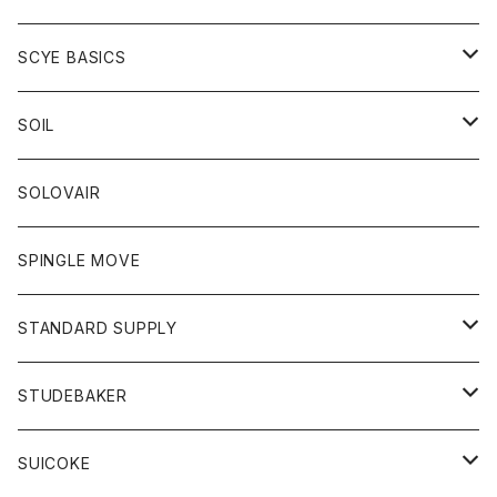
ベスト
Tシャツ
パーカー
靴
Tシャツ
アウター
SCYE BASICS
ロングスリーブＴシャツ
ボトム
カーディガン
トップス
グッズ
ボトム
SOIL
ワンピース
コート
Tシャツ
ネクタイ
ジーンズ
ボトム
アクセサリー
トップス
靴
SOLOVAIR
ジャケット
トレーナー
グローブ
チノパン
ショートパンツ
ポロシャツ
レディース
トップス
靴
ワンピース
SPINGLE MOVE
パーカー
パーカー
ストール
スカート
ベスト
スカート
カットソー
アクセサリー
ボトム
トップス
STANDARD SUPPLY
ロングスリーブTシャツ
パンツ
ジャケット
Tシャツ
カーディガン
バック
ショートパンツ
カットソー
レディース
ボトム
財布
STUDEBAKER
Tシャツ
パーカー
ジャケット
パンツ
カットソー
パンツ
バッグ
アクセサリー
SUICOKE