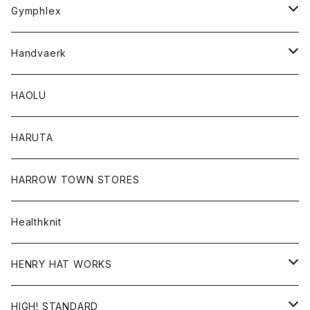
Tシャツ
Gymphlex
ロングスリーブTシャツ
アウター
Handvaerk
カーディガン
トップス
トップス
HAOLU
コート
シャツ
Tシャツ
レディース
HARUTA
ダウンジャケツト
スウェット
ロンTEE
カーディガン
ボトム
HARROW TOWN STORES
ダウンベスト
ダウンベスト
スエット
コート
パンツ
Healthknit
ジャケット
Ｔシャツ
Ｔシャツ
HENRY HAT WORKS
ワンピース
帽子
HIGH! STANDARD