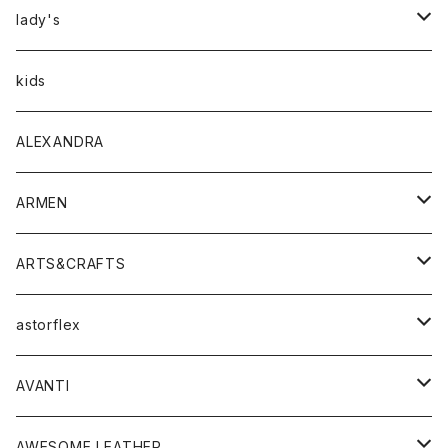
アウター
lady's
トップス
アウター
kids
Tシャツ
ボトムス
トップス
ALEXANDRA
シャツ
Tシャツ・カットソー
ボトムス
ARMEN
ニット・セーター
シャツ・ブラウス
パンツ
ワンピース・オールインワン
アウター
ARTS&CRAFTS
スウェット・パーカー
ニット・セーター
スカート
コート
バッグ
トップス
アクセサリー
astorflex
タンクトップ
パーカー・スウェット
ジャケット
ベスト
ウォレット
シューズ
ワンピース
グッズ
AVANTI
タンクトップ・キャミソール
シャツ
バッグ
靴
アクセサリー
ボトム
シャツ
AWESOME LEATHER