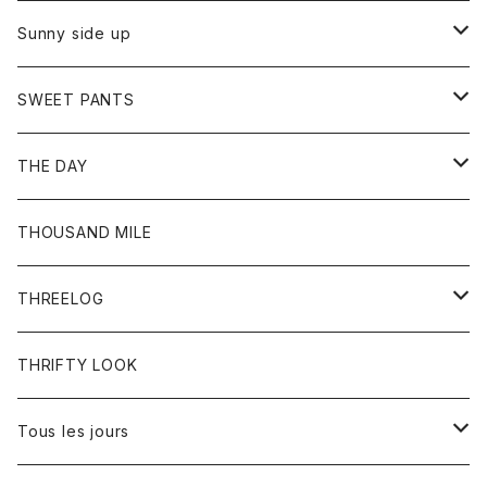
シャツ
カーディガン
オーバーオール
ブレスレット
ブーツ
Sunny side up
セーター
グローブ
リング
サンダル
アウター
SWEET PANTS
Tシャツ
Tシャツ
Ｇジャン
ボトム
ボトム
THE DAY
シャツ
ジーンズ
ショートパンツ
トップス
THOUSAND MILE
ボトム
Tシャツ
THREELOG
ワンピース
トップス
THRIFTY LOOK
コート
Tシャツ
Tous les jours