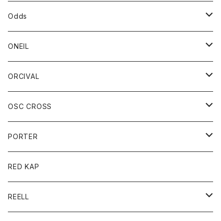
パーカー
パーカー
バック
ベルト
シャツ
ストール/マフラー
スエット
ショートパンツ
シャツ
レディース
ボトム
ボトム
Odds
ベスト
帽子
Tシャツ
帽子
フーディ
パンツ
シャツジャケット
シャツ
ショートパンツ
ショートパンツ
レディース
帽子
ONEIL
トレーナー
セーター
Tシャツ
ジーンズ
パンツ
ボトム
スカート
ORCIVAL
ベスト
Tシャツ
ボトム
パンツ
アウター
OSC CROSS
トレーナー
コート
アクセサリー
ダウンジャケット
PORTER
ベスト
ジャケット
バッグ
キッズ
カードホルダー
RED KAP
ロングスリーブＴシャツ
ダウンベスト
Tシャツ
グッズ
キーホルダー
REELL
パーカー