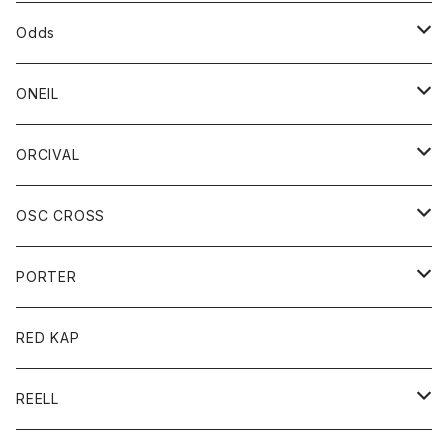
パーカー
パーカー
バック
ベルト
シャツ
ストール/マフラー
スエット
ショートパンツ
シャツ
レディース
ボトム
ボトム
Odds
ベスト
帽子
Tシャツ
帽子
フーディ
パンツ
シャツジャケット
シャツ
ショートパンツ
ショートパンツ
レディース
帽子
ONEIL
トレーナー
セーター
Tシャツ
ジーンズ
パンツ
ボトム
スカート
ORCIVAL
ベスト
Tシャツ
ボトム
パンツ
アウター
OSC CROSS
トレーナー
コート
アクセサリー
ダウンジャケット
PORTER
ベスト
ジャケット
バッグ
キッズ
カードホルダー
RED KAP
ロングスリーブＴシャツ
ダウンベスト
Tシャツ
グッズ
キーホルダー
REELL
パーカー