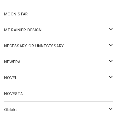
ジャケット
フリース
パンツ
帽子
MOON STAR
ニット
MT.RAINIER DESIGN
ブラウス
アウター
NECESSARY OR UNNECESSARY
コート
アクセサリー
アウター
NEWERA
ジャケット
バッグ
コート
グッズ
アクセサリー
帽子
NOVEL
ダウンジャケット
ジャケット
ウォレット
バッグ
トップス
グッズ
トップス
NOVESTA
ダウンベスト
ダウン
靴
ブレスレット
ジャケット
靴
カットソー
ボトム
トップス
ボトム
Oblekt