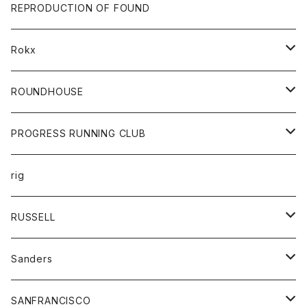
帽子
靴
トップス
財布
パンツ
REPRODUCTION OF FOUND
ロングスリーブカットソー
バック
カットソー
ショートパンツ
ボトムス
バック
Rokx
帽子
カーディガン
ショートパンツ
レディース
ボトム
ROUNDHOUSE
シャツ
パンツ
カットソー
エプロン
PROGRESS RUNNING CLUB
セーター
コート
キッズ
トップス
rig
Tシャツ
ジャケット
オーバーオール
Tシャツ
ボトム
グッズ
RUSSELL
トレーナー
シャツ
ペインターパンツ
帽子
アウター
Sanders
ニット
セーター
コート
スカート
グッズ
SANFRANCISCO