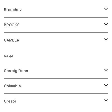
ジャケット
ベルト
Tシャツ
グッズ
Breechez
ダウンベスト
アンダーウェアー
トップス
シャツ
BROOKS
パーカー
カードホルダー
カーディガン
ボトム
グッズ
CAMBER
ブレザー
キーホルダー
ジャケット
オーバーオール
靴
レディース
トップス
caqu
靴
シャツ
ショートパンツ
オーバーオール
ハーフスリーブTシャツ
Carraig Donn
財布
セーター
ジーンズ
カーディガン
ニット
Columbia
ストール/マフラー
タンクトップ
スカート
コート
アウター
Crespi
チーフ
Tシャツ
パンツ