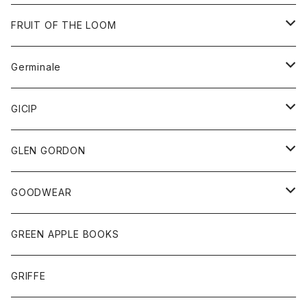
ダウンベスト
バッグ
サングラス
FRUIT OF THE LOOM
Tシャツ
アウター
Germinale
ボトム
パーカー
グッズ
靴
GICIP
ネクタイ
サンダル
トップス
トップス
GLEN GORDON
チーフ
シャツ
Tシャツ
ボトム
グッズ
GOODWEAR
タンクトップ
ショートパンツ
手袋
レディース
トップス
GREEN APPLE BOOKS
Tシャツ
スカート
スカート
Tシャツ
GRIFFE
トレーナー