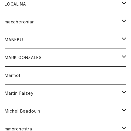
ジャケット
パンツ
アウター
トップス
LOCALINA
Tシャツ
スカート
スカート
カットソー
シャツ
ロングスリーブテーシャツ
maccheronian
トレーナー
セーター
ニット
シャツ
靴
MANEBU
パーカー
チュニック
ボトム
スカート
靴
MARK GONZALES
ハーフスリーブTシャツ
Tシャツ
ワンピース
ボトム
トップス
Marmot
ブラウス
ボトム
Tシャツ
ワンピース
Tシャツ
Martin Faizey
ベスト
ワンピース
ベルト
Michel Beadouin
ポロシャツ
トップス
mmorchestra
ロングスリーブTシャツ