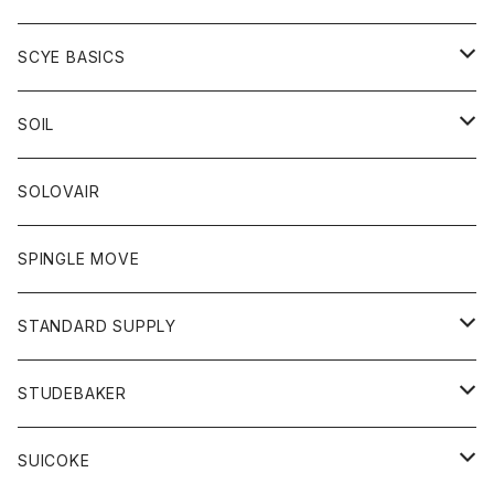
ベスト
Tシャツ
パーカー
靴
Tシャツ
アウター
SCYE BASICS
ロングスリーブＴシャツ
ボトム
カーディガン
トップス
グッズ
ボトム
SOIL
ワンピース
コート
Tシャツ
ネクタイ
ジーンズ
ボトム
アクセサリー
トップス
靴
SOLOVAIR
ジャケット
トレーナー
グローブ
チノパン
ショートパンツ
ポロシャツ
レディース
トップス
靴
ワンピース
SPINGLE MOVE
パーカー
パーカー
ストール
スカート
ベスト
スカート
カットソー
アクセサリー
ボトム
トップス
STANDARD SUPPLY
ロングスリーブTシャツ
パンツ
ジャケット
Tシャツ
カーディガン
バック
ショートパンツ
カットソー
レディース
ボトム
財布
STUDEBAKER
Tシャツ
パーカー
ジャケット
パンツ
カットソー
パンツ
バッグ
アクセサリー
SUICOKE