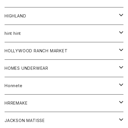
アウター
HIGHLAND
ジャケット
トップス
帽子
hint hint
シャツ
ボトム
ストール
HOLLYWOOD RANCH MARKET
カーディガン
グッズ
アウター
HOMES UNDERWEAR
Tシャツ
帽子
カーディガン
アクセサリー
アウター
Honnete
コート
ウォレット
カーディガン
キッズ
キッズ
ブラウス
HRREMAKE
ジャケット
ストール
コート
Tシャツ
Tシャツ
グッズ
グッズ
ワンピース
バック
JACKSON MATISSE