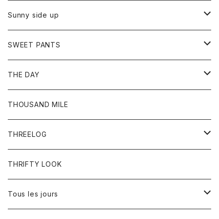
シャツ
カーディガン
オーバーオール
ブレスレット
ブーツ
Sunny side up
セーター
グローブ
リング
サンダル
アウター
SWEET PANTS
Tシャツ
Tシャツ
Ｇジャン
ボトム
ボトム
THE DAY
シャツ
ジーンズ
ショートパンツ
トップス
THOUSAND MILE
ボトム
Tシャツ
THREELOG
ワンピース
トップス
THRIFTY LOOK
コート
Tシャツ
Tous les jours