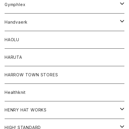
Tシャツ
Gymphlex
ロングスリーブTシャツ
アウター
Handvaerk
カーディガン
トップス
トップス
HAOLU
コート
シャツ
Tシャツ
レディース
HARUTA
ダウンジャケツト
スウェット
ロンTEE
カーディガン
ボトム
HARROW TOWN STORES
ダウンベスト
ダウンベスト
スエット
コート
パンツ
Healthknit
ジャケット
Ｔシャツ
Ｔシャツ
HENRY HAT WORKS
ワンピース
帽子
HIGH! STANDARD