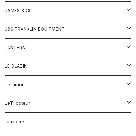
ダウンベスト
ネックレス
ジャケット
ロンパース
アンダーウェア
靴
トップス
トップス
キッズ
Tシャツ
JAMES & CO
パーカー
バッグ
ダウンベスト
靴
ストール
カーディガン
カットソー
トレーナー
ボトム
ボトム
トップス
帽子
ボトム
J&S FRANKLIN EQUIPMENT
ブレザー
ブレスレット
パーカー
グローブ
バンダナ
ジャケット
シャツ
オーバーオール
オーバーオール
Gジャケット
レディース
レディース
帽子
アウター
LANTERN
フリース
ベルト
ストール/マフラー
帽子
シャツ
セーター
ショートパンツ
ショートパンツ
スウェット
アウター
オーバーオール
ワンピース
アウター
LE GLAZIK
マフラー
バック
スウェットシャツ
Tシャツ
ジーンズ
スカート
カーディガン
シャツ
ワンピース
Tシャツ
レディース
Le minor
リング
帽子
ストレッチフライス
トレーナー
スウェットパンツ
パンツ
コート
コート
ボトム
LeTricoteur
バンダナ
セーター
ベスト
スカート
シャツ
シャツ
スカート
レディース
カーディガン
Limhome
タンクトップ
パンツ
スウェット