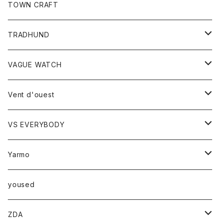
トップス
TOWN CRAFT
レディース
TRADHUND
カットソー
セーター
VAGUE WATCH
ベスト
時計
Vent d'ouest
ボトム
VS EVERYBODY
スカート
トップス
トップス
Yarmo
パンツ
ベスト
Ｔシャツ
アウター
yoused
コート
小物
ZDA