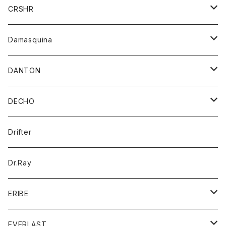
シャツ
ジャケット
ジャケット
CRSHR
バンダナ
トレーナー
スカート
ワンピース
キャップ
Damasquina
ネクタイ
パーカー
チュニック
ブラウス
ウォレット
DANTON
帽子
ベスト
Tシャツ
カードケース
アウター
DECHO
ポロシャツ
パーカー
コート
バッグ
アクセサリー
帽子
Drifter
ロングスリーブTシャツ
ワンピース
ジャケット
バッグ
キッズ
Dr.Ray
ボトム
ダウンジャケット
シャツ
グッズ
ERIBE
ジャケット
ダウンベスト
Tシャツ
帽子
トップス
ニット
EVERLAST