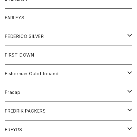
ベスト
ベスト
シャツ
ボトム
トップス
FARLEYS
フリース
セーター
ショートパンツ
ジャケット
レディース
ボトム
FEDERICO SILVER
Tシャツ
パンツ
スエットシャツ
コート
スエットパンツ
グッズ
アクセサリー
FIRST DOWN
トレーナー
ロングスリーブTシャツ
ジャケット
帽子
Fisherman Outof Ireiand
ポロシャツ
シャツ
ニット
Fracap
ショートパンツ
グッズ
FREDRIK PACKERS
ダウンジャケット
靴
アクセサリー
FREYRS