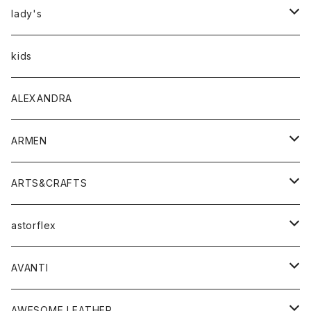
アウター
lady's
トップス
アウター
kids
Tシャツ
ボトムス
トップス
ALEXANDRA
シャツ
Tシャツ・カットソー
ボトムス
ARMEN
ニット・セーター
シャツ・ブラウス
パンツ
ワンピース・オールインワン
アウター
ARTS&CRAFTS
スウェット・パーカー
ニット・セーター
スカート
コート
バッグ
トップス
アクセサリー
astorflex
タンクトップ
パーカー・スウェット
ジャケット
ベスト
ウォレット
シューズ
ワンピース
グッズ
AVANTI
タンクトップ・キャミソール
シャツ
バッグ
靴
アクセサリー
ボトム
シャツ
AWESOME LEATHER