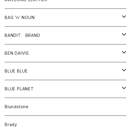
スカート
その他雑貨
グッズ
アウター
BAG ‘n’ NOUN
パンツ
靴
革ジャケット
アクセサリー
BANDIT BRAND
バッグ
トップス
BEN DAIVIS
ポーチ
Ｔシャツ
ポトム
BLUE BLUE
パンツ
アウター
BLUE PLANET
カーディガン
アクセサリー
サングラス
Blundstone
コート
バッグ
キッズ
Brady