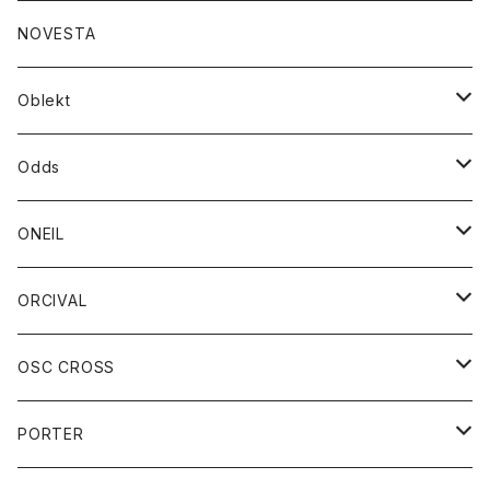
ダウンジャケット
ジャケット
ウォレット
バッグ
トップス
グッズ
トップス
NOVESTA
ダウンベスト
ダウン
靴
ブレスレット
ジャケット
靴
カットソー
ボトム
トップス
ボトム
Oblekt
パーカー
パーカー
バック
ベルト
シャツ
ストール/マフラー
スエット
ショートパンツ
シャツ
レディース
ボトム
ボトム
Odds
ベスト
帽子
Tシャツ
帽子
フーディ
パンツ
シャツジャケット
シャツ
ショートパンツ
ショートパンツ
レディース
帽子
ONEIL
トレーナー
セーター
Tシャツ
ジーンズ
パンツ
ボトム
スカート
ORCIVAL
ベスト
Tシャツ
ボトム
パンツ
アウター
OSC CROSS
トレーナー
コート
アクセサリー
ダウンジャケット
PORTER
ベスト