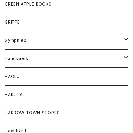
タンクトップ
ショートパンツ
手袋
レディース
トップス
GREEN APPLE BOOKS
Tシャツ
スカート
スカート
Tシャツ
GRIFFE
トレーナー
Tシャツ
Gymphlex
ロングスリーブTシャツ
アウター
Handvaerk
カーディガン
トップス
トップス
HAOLU
コート
シャツ
Tシャツ
レディース
HARUTA
ダウンジャケツト
スウェット
ロンTEE
カーディガン
ボトム
HARROW TOWN STORES
ダウンベスト
ダウンベスト
スエット
コート
パンツ
Healthknit