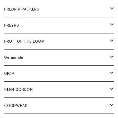
ショートパンツ
グッズ
FREDRIK PACKERS
ダウンジャケット
靴
アクセサリー
FREYRS
ダウンベスト
バッグ
サングラス
FRUIT OF THE LOOM
Tシャツ
アウター
Germinale
ボトム
パーカー
グッズ
靴
GICIP
ネクタイ
サンダル
トップス
トップス
GLEN GORDON
チーフ
シャツ
Tシャツ
ボトム
グッズ
GOODWEAR