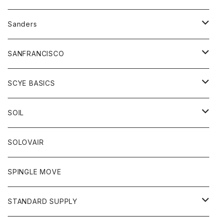
トレーナー
シャツ
ペインターパンツ
帽子
アウター
Sanders
ニット
セーター
コート
スカート
グッズ
SANFRANCISCO
ベスト
Tシャツ
パーカー
靴
Tシャツ
アウター
SCYE BASICS
ロングスリーブＴシャツ
ボトム
カーディガン
トップス
グッズ
ボトム
SOIL
ワンピース
コート
Tシャツ
ネクタイ
ジーンズ
ボトム
アクセサリー
トップス
靴
SOLOVAIR
ジャケット
トレーナー
グローブ
チノパン
ショートパンツ
ポロシャツ
レディース
トップス
靴
ワンピース
SPINGLE MOVE
パーカー
パーカー
ストール
スカート
ベスト
スカート
カットソー
アクセサリー
ボトム
トップス
STANDARD SUPPLY