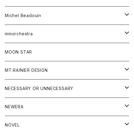
ワンピース
ベルト
Michel Beadouin
ポロシャツ
トップス
mmorchestra
ロングスリーブTシャツ
ジャケット
フリース
パンツ
帽子
MOON STAR
ニット
MT.RAINIER DESIGN
ブラウス
アウター
NECESSARY OR UNNECESSARY
コート
アクセサリー
アウター
NEWERA
ジャケット
バッグ
コート
グッズ
アクセサリー
帽子
NOVEL