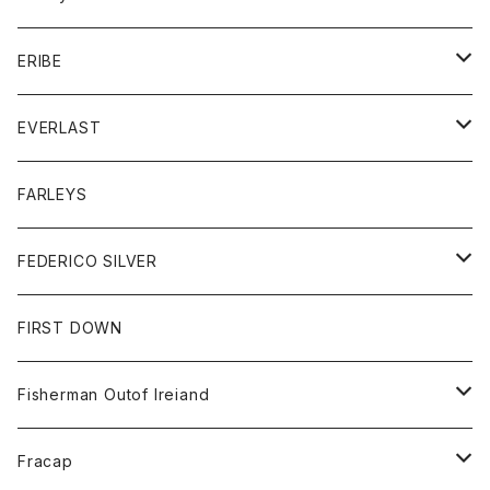
ボトム
ダウンジャケット
シャツ
グッズ
ERIBE
ジャケット
ダウンベスト
Tシャツ
帽子
トップス
ニット
EVERLAST
ベスト
ベスト
シャツ
ボトム
トップス
FARLEYS
フリース
セーター
ショートパンツ
ジャケット
レディース
ボトム
FEDERICO SILVER
Tシャツ
パンツ
スエットシャツ
コート
スエットパンツ
グッズ
アクセサリー
FIRST DOWN
トレーナー
ロングスリーブTシャツ
ジャケット
帽子
Fisherman Outof Ireiand
ポロシャツ
シャツ
ニット
Fracap