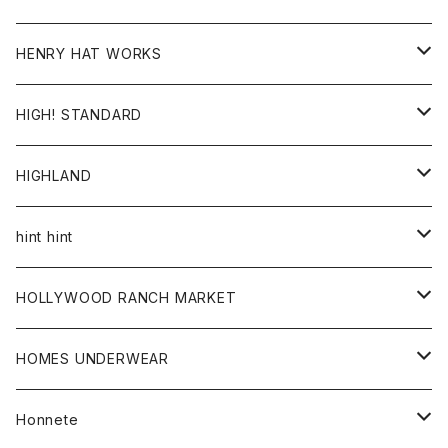
ジャケット
Ｔシャツ
Ｔシャツ
HENRY HAT WORKS
ワンピース
帽子
HIGH! STANDARD
アウター
HIGHLAND
ジャケット
トップス
帽子
hint hint
シャツ
ボトム
ストール
HOLLYWOOD RANCH MARKET
カーディガン
グッズ
アウター
HOMES UNDERWEAR
Tシャツ
帽子
カーディガン
アクセサリー
アウター
Honnete