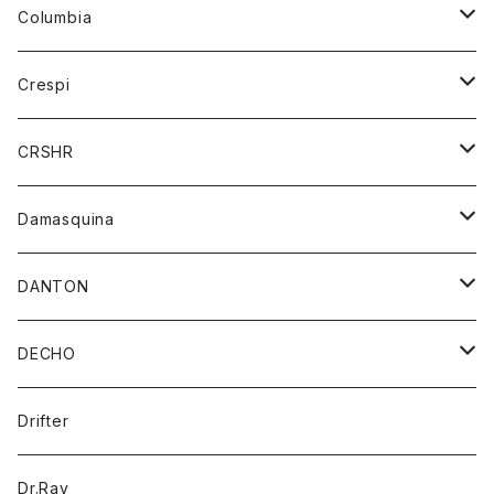
ジーンズ
カーディガン
ニット
Columbia
ストール/マフラー
タンクトップ
スカート
コート
アウター
Crespi
チーフ
Tシャツ
パンツ
シャツ
ジャケット
ジャケット
CRSHR
バンダナ
トレーナー
スカート
ワンピース
キャップ
Damasquina
ネクタイ
パーカー
チュニック
ブラウス
ウォレット
DANTON
帽子
ベスト
Tシャツ
カードケース
アウター
DECHO
ポロシャツ
パーカー
コート
バッグ
アクセサリー
帽子
Drifter
ロングスリーブTシャツ
ワンピース
ジャケット
バッグ
キッズ
Dr.Ray