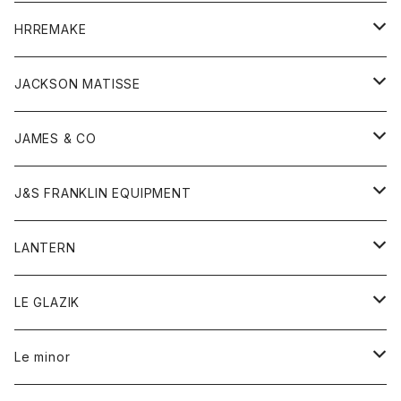
コート
ウォレット
カーディガン
キッズ
キッズ
ブラウス
HRREMAKE
ジャケット
ストール
コート
Tシャツ
Tシャツ
グッズ
グッズ
ワンピース
バック
JACKSON MATISSE
ダウンベスト
ネックレス
ジャケット
ロンパース
アンダーウェア
靴
トップス
トップス
キッズ
Tシャツ
JAMES & CO
パーカー
バッグ
ダウンベスト
靴
ストール
カーディガン
カットソー
トレーナー
ボトム
ボトム
トップス
帽子
ボトム
J&S FRANKLIN EQUIPMENT
ブレザー
ブレスレット
パーカー
グローブ
バンダナ
ジャケット
シャツ
オーバーオール
オーバーオール
Gジャケット
レディース
レディース
帽子
アウター
LANTERN
フリース
ベルト
ストール/マフラー
帽子
シャツ
セーター
ショートパンツ
ショートパンツ
スウェット
アウター
オーバーオール
ワンピース
アウター
LE GLAZIK
マフラー
バック
スウェットシャツ
Tシャツ
ジーンズ
スカート
カーディガン
シャツ
ワンピース
Tシャツ
レディース
Le minor
リング
帽子
ストレッチフライス
トレーナー
スウェットパンツ
パンツ
コート