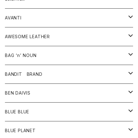
タンクトップ
パーカー・スウェット
ジャケット
ベスト
ウォレット
シューズ
ワンピース
グッズ
AVANTI
タンクトップ・キャミソール
シャツ
バッグ
靴
アクセサリー
ボトム
シャツ
AWESOME LEATHER
スカート
その他雑貨
グッズ
アウター
BAG ‘n’ NOUN
パンツ
靴
革ジャケット
アクセサリー
BANDIT BRAND
バッグ
トップス
BEN DAIVIS
ポーチ
Ｔシャツ
ポトム
BLUE BLUE
パンツ
アウター
BLUE PLANET