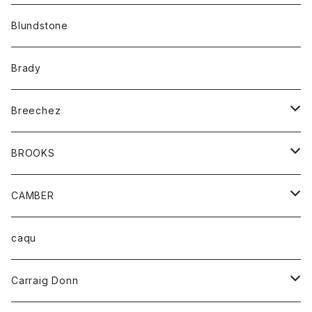
カーディガン
アクセサリー
サングラス
Blundstone
コート
バッグ
キッズ
Brady
ジャケット
ベルト
Tシャツ
グッズ
Breechez
ダウンベスト
アンダーウェアー
トップス
シャツ
BROOKS
パーカー
カードホルダー
カーディガン
ボトム
グッズ
CAMBER
ブレザー
キーホルダー
ジャケット
オーバーオール
靴
レディース
トップス
caqu
靴
シャツ
ショートパンツ
オーバーオール
ハーフスリーブTシャツ
Carraig Donn
財布
セーター