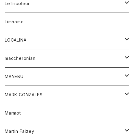
コート
ボトム
LeTricoteur
バンダナ
セーター
ベスト
スカート
シャツ
シャツ
スカート
レディース
カーディガン
Limhome
タンクトップ
パンツ
スウェット
ジャケット
パンツ
アウター
トップス
LOCALINA
Tシャツ
スカート
スカート
カットソー
シャツ
ロングスリーブテーシャツ
maccheronian
トレーナー
セーター
ニット
シャツ
靴
MANEBU
パーカー
チュニック
ボトム
スカート
靴
MARK GONZALES
ハーフスリーブTシャツ
Tシャツ
ワンピース
ボトム
トップス
Marmot
ブラウス
ボトム
Tシャツ
ワンピース
Tシャツ
Martin Faizey
ベスト