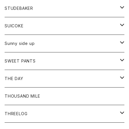
ロングスリーブTシャツ
パンツ
ジャケット
Tシャツ
カーディガン
バック
ショートパンツ
カットソー
レディース
ボトム
財布
STUDEBAKER
Tシャツ
パーカー
ジャケット
パンツ
カットソー
パンツ
バッグ
アクセサリー
SUICOKE
シャツ
カーディガン
オーバーオール
ブレスレット
ブーツ
Sunny side up
セーター
グローブ
リング
サンダル
アウター
SWEET PANTS
Tシャツ
Tシャツ
Ｇジャン
ボトム
ボトム
THE DAY
シャツ
ジーンズ
ショートパンツ
トップス
THOUSAND MILE
ボトム
Tシャツ
THREELOG
ワンピース