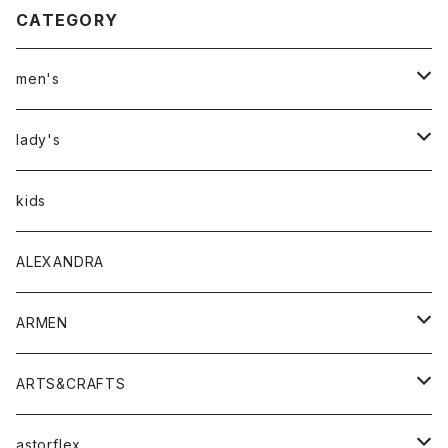
CATEGORY
men's
アウター
lady's
トップス
アウター
kids
Tシャツ
ボトムス
トップス
ALEXANDRA
シャツ
Tシャツ・カットソー
ボトムス
ARMEN
ニット・セーター
シャツ・ブラウス
パンツ
ワンピース・オールインワン
アウター
ARTS&CRAFTS
スウェット・パーカー
ニット・セーター
スカート
コート
バッグ
トップス
アクセサリー
astorflex