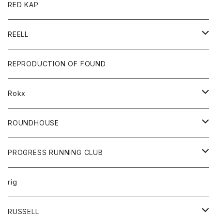
ジャケット
バッグ
キッズ
カードホルダー
RED KAP
ロングスリーブＴシャツ
ダウンベスト
Tシャツ
グッズ
キーホルダー
REELL
パーカー
帽子
靴
トップス
財布
パンツ
REPRODUCTION OF FOUND
ロングスリーブカットソー
バック
カットソー
ショートパンツ
ボトムス
バック
Rokx
帽子
カーディガン
ショートパンツ
レディース
ボトム
ROUNDHOUSE
シャツ
パンツ
カットソー
エプロン
PROGRESS RUNNING CLUB
セーター
コート
キッズ
トップス
rig
Tシャツ
ジャケット
オーバーオール
Tシャツ
ボトム
グッズ
RUSSELL