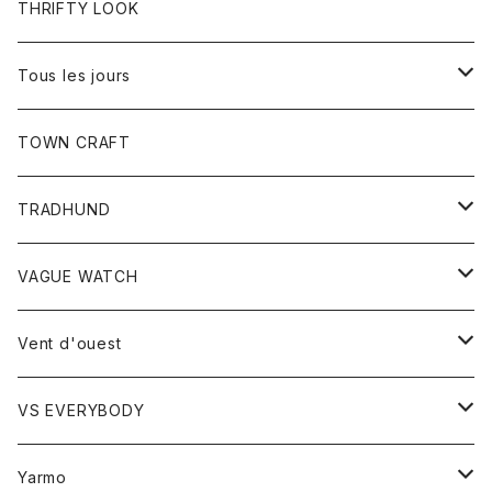
トップス
THRIFTY LOOK
コート
Tシャツ
Tous les jours
トップス
TOWN CRAFT
レディース
TRADHUND
カットソー
セーター
VAGUE WATCH
ベスト
時計
Vent d'ouest
ボトム
VS EVERYBODY
スカート
トップス
トップス
Yarmo