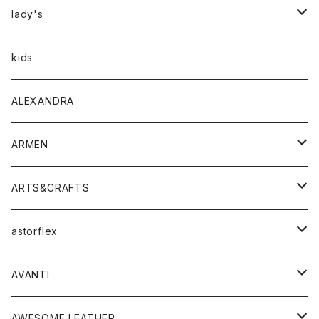
アウター
lady's
トップス
アウター
kids
Tシャツ
ボトムス
トップス
ALEXANDRA
シャツ
Tシャツ・カットソー
ボトムス
ARMEN
ニット・セーター
シャツ・ブラウス
パンツ
ワンピース・オールインワン
アウター
ARTS&CRAFTS
スウェット・パーカー
ニット・セーター
スカート
コート
バッグ
トップス
アクセサリー
astorflex
タンクトップ
パーカー・スウェット
ジャケット
ベスト
ウォレット
シューズ
ワンピース
グッズ
AVANTI
タンクトップ・キャミソール
シャツ
バッグ
靴
アクセサリー
ボトム
シャツ
AWESOME LEATHER