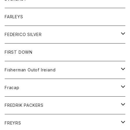
ベスト
ベスト
シャツ
ボトム
トップス
FARLEYS
フリース
セーター
ショートパンツ
ジャケット
レディース
ボトム
FEDERICO SILVER
Tシャツ
パンツ
スエットシャツ
コート
スエットパンツ
グッズ
アクセサリー
FIRST DOWN
トレーナー
ロングスリーブTシャツ
ジャケット
帽子
Fisherman Outof Ireiand
ポロシャツ
シャツ
ニット
Fracap
ショートパンツ
グッズ
FREDRIK PACKERS
ダウンジャケット
靴
アクセサリー
FREYRS