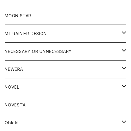
ジャケット
フリース
パンツ
帽子
MOON STAR
ニット
MT.RAINIER DESIGN
ブラウス
アウター
NECESSARY OR UNNECESSARY
コート
アクセサリー
アウター
NEWERA
ジャケット
バッグ
コート
グッズ
アクセサリー
帽子
NOVEL
ダウンジャケット
ジャケット
ウォレット
バッグ
トップス
グッズ
トップス
NOVESTA
ダウンベスト
ダウン
靴
ブレスレット
ジャケット
靴
カットソー
ボトム
トップス
ボトム
Oblekt