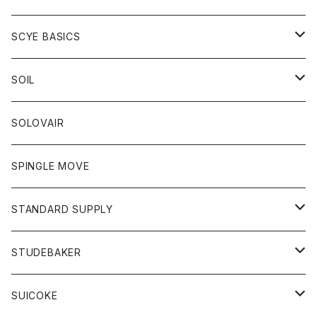
ベスト
Tシャツ
パーカー
靴
Tシャツ
アウター
SCYE BASICS
ロングスリーブＴシャツ
ボトム
カーディガン
トップス
グッズ
ボトム
SOIL
ワンピース
コート
Tシャツ
ネクタイ
ジーンズ
ボトム
アクセサリー
トップス
靴
SOLOVAIR
ジャケット
トレーナー
グローブ
チノパン
ショートパンツ
ポロシャツ
レディース
トップス
靴
ワンピース
SPINGLE MOVE
パーカー
パーカー
ストール
スカート
ベスト
スカート
カットソー
アクセサリー
ボトム
トップス
STANDARD SUPPLY
ロングスリーブTシャツ
パンツ
ジャケット
Tシャツ
カーディガン
バック
ショートパンツ
カットソー
レディース
ボトム
財布
STUDEBAKER
Tシャツ
パーカー
ジャケット
パンツ
カットソー
パンツ
バッグ
アクセサリー
SUICOKE