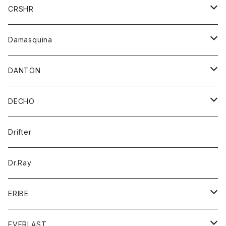
シャツ
ジャケット
ジャケット
CRSHR
バンダナ
トレーナー
スカート
ワンピース
キャップ
Damasquina
ネクタイ
パーカー
チュニック
ブラウス
ウォレット
DANTON
帽子
ベスト
Tシャツ
カードケース
アウター
DECHO
ポロシャツ
パーカー
コート
バッグ
アクセサリー
帽子
Drifter
ロングスリーブTシャツ
ワンピース
ジャケット
バッグ
キッズ
Dr.Ray
ボトム
ダウンジャケット
シャツ
グッズ
ERIBE
ジャケット
ダウンベスト
Tシャツ
帽子
トップス
ニット
EVERLAST