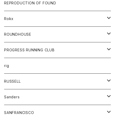
帽子
靴
トップス
財布
パンツ
REPRODUCTION OF FOUND
ロングスリーブカットソー
バック
カットソー
ショートパンツ
ボトムス
バック
Rokx
帽子
カーディガン
ショートパンツ
レディース
ボトム
ROUNDHOUSE
シャツ
パンツ
カットソー
エプロン
PROGRESS RUNNING CLUB
セーター
コート
キッズ
トップス
rig
Tシャツ
ジャケット
オーバーオール
Tシャツ
ボトム
グッズ
RUSSELL
トレーナー
シャツ
ペインターパンツ
帽子
アウター
Sanders
ニット
セーター
コート
スカート
グッズ
SANFRANCISCO