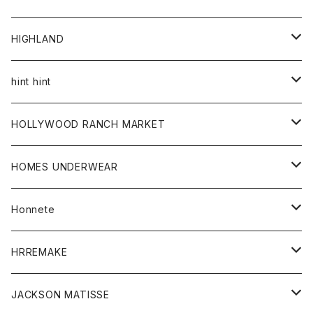
アウター
HIGHLAND
ジャケット
トップス
帽子
hint hint
シャツ
ボトム
ストール
HOLLYWOOD RANCH MARKET
カーディガン
グッズ
アウター
HOMES UNDERWEAR
Tシャツ
帽子
カーディガン
アクセサリー
アウター
Honnete
コート
ウォレット
カーディガン
キッズ
キッズ
ブラウス
HRREMAKE
ジャケット
ストール
コート
Tシャツ
Tシャツ
グッズ
グッズ
ワンピース
バック
JACKSON MATISSE