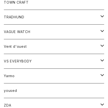
トップス
TOWN CRAFT
レディース
TRADHUND
カットソー
セーター
VAGUE WATCH
ベスト
時計
Vent d'ouest
ボトム
VS EVERYBODY
スカート
トップス
トップス
Yarmo
パンツ
ベスト
Ｔシャツ
アウター
yoused
コート
小物
ZDA