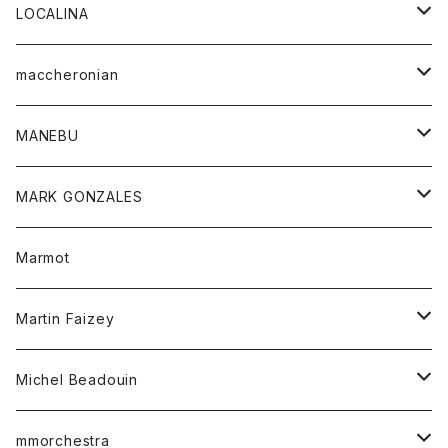
ジャケット
パンツ
アウター
トップス
LOCALINA
Tシャツ
スカート
スカート
カットソー
シャツ
ロングスリーブテーシャツ
maccheronian
トレーナー
セーター
ニット
シャツ
靴
MANEBU
パーカー
チュニック
ボトム
スカート
靴
MARK GONZALES
ハーフスリーブTシャツ
Tシャツ
ワンピース
ボトム
トップス
Marmot
ブラウス
ボトム
Tシャツ
ワンピース
Tシャツ
Martin Faizey
ベスト
ワンピース
ベルト
Michel Beadouin
ポロシャツ
トップス
mmorchestra
ロングスリーブTシャツ