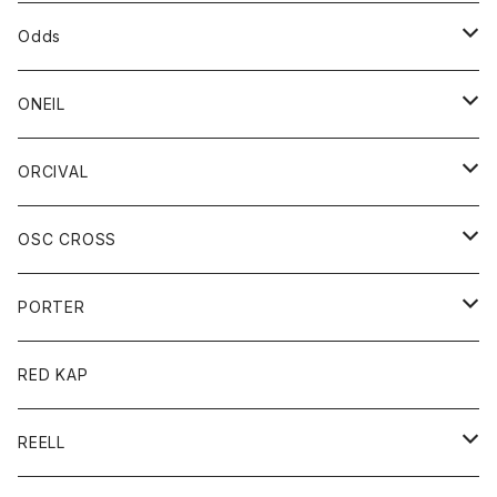
パーカー
パーカー
バック
ベルト
シャツ
ストール/マフラー
スエット
ショートパンツ
シャツ
レディース
ボトム
ボトム
Odds
ベスト
帽子
Tシャツ
帽子
フーディ
パンツ
シャツジャケット
シャツ
ショートパンツ
ショートパンツ
レディース
帽子
ONEIL
トレーナー
セーター
Tシャツ
ジーンズ
パンツ
ボトム
スカート
ORCIVAL
ベスト
Tシャツ
ボトム
パンツ
アウター
OSC CROSS
トレーナー
コート
アクセサリー
ダウンジャケット
PORTER
ベスト
ジャケット
バッグ
キッズ
カードホルダー
RED KAP
ロングスリーブＴシャツ
ダウンベスト
Tシャツ
グッズ
キーホルダー
REELL
パーカー