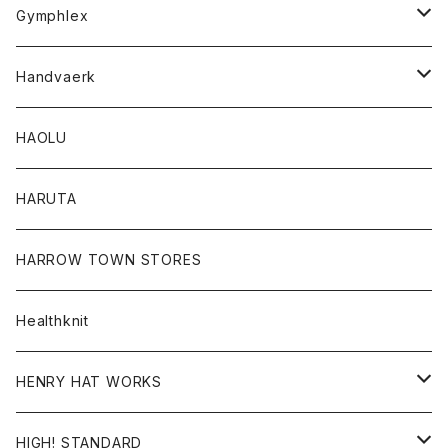
Tシャツ
Gymphlex
ロングスリーブTシャツ
アウター
Handvaerk
カーディガン
トップス
トップス
HAOLU
コート
シャツ
Tシャツ
レディース
HARUTA
ダウンジャケツト
スウェット
ロンTEE
カーディガン
ボトム
HARROW TOWN STORES
ダウンベスト
ダウンベスト
スエット
コート
パンツ
Healthknit
ジャケット
Ｔシャツ
Ｔシャツ
HENRY HAT WORKS
ワンピース
帽子
HIGH! STANDARD