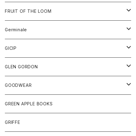
ダウンベスト
バッグ
サングラス
FRUIT OF THE LOOM
Tシャツ
アウター
Germinale
ボトム
パーカー
グッズ
靴
GICIP
ネクタイ
サンダル
トップス
トップス
GLEN GORDON
チーフ
シャツ
Tシャツ
ボトム
グッズ
GOODWEAR
タンクトップ
ショートパンツ
手袋
レディース
トップス
GREEN APPLE BOOKS
Tシャツ
スカート
スカート
Tシャツ
GRIFFE
トレーナー