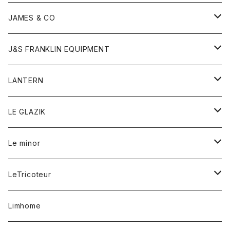
ダウンベスト
ネックレス
ジャケット
ロンパース
アンダーウェア
靴
トップス
トップス
キッズ
Tシャツ
JAMES & CO
パーカー
バッグ
ダウンベスト
靴
ストール
カーディガン
カットソー
トレーナー
ボトム
ボトム
トップス
帽子
ボトム
J&S FRANKLIN EQUIPMENT
ブレザー
ブレスレット
パーカー
グローブ
バンダナ
ジャケット
シャツ
オーバーオール
オーバーオール
Gジャケット
レディース
レディース
帽子
アウター
LANTERN
フリース
ベルト
ストール/マフラー
帽子
シャツ
セーター
ショートパンツ
ショートパンツ
スウェット
アウター
オーバーオール
ワンピース
アウター
LE GLAZIK
マフラー
バック
スウェットシャツ
Tシャツ
ジーンズ
スカート
カーディガン
シャツ
ワンピース
Tシャツ
レディース
Le minor
リング
帽子
ストレッチフライス
トレーナー
スウェットパンツ
パンツ
コート
コート
ボトム
LeTricoteur
バンダナ
セーター
ベスト
スカート
シャツ
シャツ
スカート
レディース
カーディガン
Limhome
タンクトップ
パンツ
スウェット