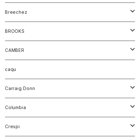
ジャケット
ベルト
Tシャツ
グッズ
Breechez
ダウンベスト
アンダーウェアー
トップス
シャツ
BROOKS
パーカー
カードホルダー
カーディガン
ボトム
グッズ
CAMBER
ブレザー
キーホルダー
ジャケット
オーバーオール
靴
レディース
トップス
caqu
靴
シャツ
ショートパンツ
オーバーオール
ハーフスリーブTシャツ
Carraig Donn
財布
セーター
ジーンズ
カーディガン
ニット
Columbia
ストール/マフラー
タンクトップ
スカート
コート
アウター
Crespi
チーフ
Tシャツ
パンツ