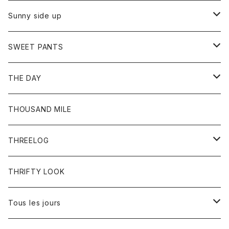
シャツ
カーディガン
オーバーオール
ブレスレット
ブーツ
Sunny side up
セーター
グローブ
リング
サンダル
アウター
SWEET PANTS
Tシャツ
Tシャツ
Ｇジャン
ボトム
ボトム
THE DAY
シャツ
ジーンズ
ショートパンツ
トップス
THOUSAND MILE
ボトム
Tシャツ
THREELOG
ワンピース
トップス
THRIFTY LOOK
コート
Tシャツ
Tous les jours