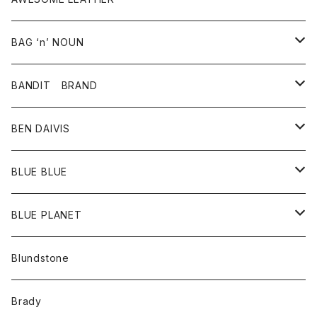
スカート
その他雑貨
グッズ
アウター
BAG ‘n’ NOUN
パンツ
靴
革ジャケット
アクセサリー
BANDIT BRAND
バッグ
トップス
BEN DAIVIS
ポーチ
Ｔシャツ
ポトム
BLUE BLUE
パンツ
アウター
BLUE PLANET
カーディガン
アクセサリー
サングラス
Blundstone
コート
バッグ
キッズ
Brady