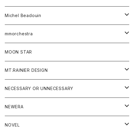
ワンピース
ベルト
Michel Beadouin
ポロシャツ
トップス
mmorchestra
ロングスリーブTシャツ
ジャケット
フリース
パンツ
帽子
MOON STAR
ニット
MT.RAINIER DESIGN
ブラウス
アウター
NECESSARY OR UNNECESSARY
コート
アクセサリー
アウター
NEWERA
ジャケット
バッグ
コート
グッズ
アクセサリー
帽子
NOVEL