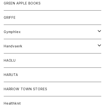
タンクトップ
ショートパンツ
手袋
レディース
トップス
GREEN APPLE BOOKS
Tシャツ
スカート
スカート
Tシャツ
GRIFFE
トレーナー
Tシャツ
Gymphlex
ロングスリーブTシャツ
アウター
Handvaerk
カーディガン
トップス
トップス
HAOLU
コート
シャツ
Tシャツ
レディース
HARUTA
ダウンジャケツト
スウェット
ロンTEE
カーディガン
ボトム
HARROW TOWN STORES
ダウンベスト
ダウンベスト
スエット
コート
パンツ
Healthknit