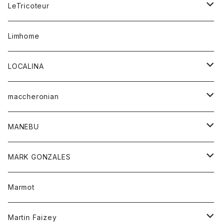
コート
ボトム
LeTricoteur
バンダナ
セーター
ベスト
スカート
シャツ
シャツ
スカート
レディース
カーディガン
Limhome
タンクトップ
パンツ
スウェット
ジャケット
パンツ
アウター
トップス
LOCALINA
Tシャツ
スカート
スカート
カットソー
シャツ
ロングスリーブテーシャツ
maccheronian
トレーナー
セーター
ニット
シャツ
靴
MANEBU
パーカー
チュニック
ボトム
スカート
靴
MARK GONZALES
ハーフスリーブTシャツ
Tシャツ
ワンピース
ボトム
トップス
Marmot
ブラウス
ボトム
Tシャツ
ワンピース
Tシャツ
Martin Faizey
ベスト