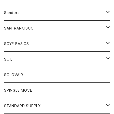
トレーナー
シャツ
ペインターパンツ
帽子
アウター
Sanders
ニット
セーター
コート
スカート
グッズ
SANFRANCISCO
ベスト
Tシャツ
パーカー
靴
Tシャツ
アウター
SCYE BASICS
ロングスリーブＴシャツ
ボトム
カーディガン
トップス
グッズ
ボトム
SOIL
ワンピース
コート
Tシャツ
ネクタイ
ジーンズ
ボトム
アクセサリー
トップス
靴
SOLOVAIR
ジャケット
トレーナー
グローブ
チノパン
ショートパンツ
ポロシャツ
レディース
トップス
靴
ワンピース
SPINGLE MOVE
パーカー
パーカー
ストール
スカート
ベスト
スカート
カットソー
アクセサリー
ボトム
トップス
STANDARD SUPPLY