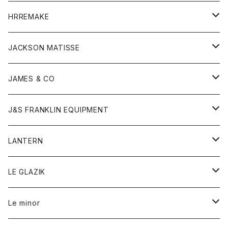
コート
ウォレット
カーディガン
キッズ
キッズ
ブラウス
HRREMAKE
ジャケット
ストール
コート
Tシャツ
Tシャツ
グッズ
グッズ
ワンピース
バック
JACKSON MATISSE
ダウンベスト
ネックレス
ジャケット
ロンパース
アンダーウェア
靴
トップス
トップス
キッズ
Tシャツ
JAMES & CO
パーカー
バッグ
ダウンベスト
靴
ストール
カーディガン
カットソー
トレーナー
ボトム
ボトム
トップス
帽子
ボトム
J&S FRANKLIN EQUIPMENT
ブレザー
ブレスレット
パーカー
グローブ
バンダナ
ジャケット
シャツ
オーバーオール
オーバーオール
Gジャケット
レディース
レディース
帽子
アウター
LANTERN
フリース
ベルト
ストール/マフラー
帽子
シャツ
セーター
ショートパンツ
ショートパンツ
スウェット
アウター
オーバーオール
ワンピース
アウター
LE GLAZIK
マフラー
バック
スウェットシャツ
Tシャツ
ジーンズ
スカート
カーディガン
シャツ
ワンピース
Tシャツ
レディース
Le minor
リング
帽子
ストレッチフライス
トレーナー
スウェットパンツ
パンツ
コート