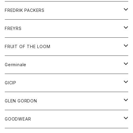
ショートパンツ
グッズ
FREDRIK PACKERS
ダウンジャケット
靴
アクセサリー
FREYRS
ダウンベスト
バッグ
サングラス
FRUIT OF THE LOOM
Tシャツ
アウター
Germinale
ボトム
パーカー
グッズ
靴
GICIP
ネクタイ
サンダル
トップス
トップス
GLEN GORDON
チーフ
シャツ
Tシャツ
ボトム
グッズ
GOODWEAR