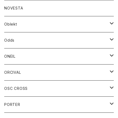
ダウンジャケット
ジャケット
ウォレット
バッグ
トップス
グッズ
トップス
NOVESTA
ダウンベスト
ダウン
靴
ブレスレット
ジャケット
靴
カットソー
ボトム
トップス
ボトム
Oblekt
パーカー
パーカー
バック
ベルト
シャツ
ストール/マフラー
スエット
ショートパンツ
シャツ
レディース
ボトム
ボトム
Odds
ベスト
帽子
Tシャツ
帽子
フーディ
パンツ
シャツジャケット
シャツ
ショートパンツ
ショートパンツ
レディース
帽子
ONEIL
トレーナー
セーター
Tシャツ
ジーンズ
パンツ
ボトム
スカート
ORCIVAL
ベスト
Tシャツ
ボトム
パンツ
アウター
OSC CROSS
トレーナー
コート
アクセサリー
ダウンジャケット
PORTER
ベスト