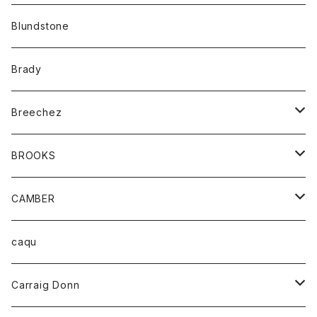
カーディガン
アクセサリー
サングラス
Blundstone
コート
バッグ
キッズ
Brady
ジャケット
ベルト
Tシャツ
グッズ
Breechez
ダウンベスト
アンダーウェアー
トップス
シャツ
BROOKS
パーカー
カードホルダー
カーディガン
ボトム
グッズ
CAMBER
ブレザー
キーホルダー
ジャケット
オーバーオール
靴
レディース
トップス
caqu
靴
シャツ
ショートパンツ
オーバーオール
ハーフスリーブTシャツ
Carraig Donn
財布
セーター