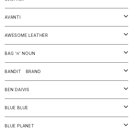
タンクトップ
パーカー・スウェット
ジャケット
ベスト
ウォレット
シューズ
ワンピース
グッズ
AVANTI
タンクトップ・キャミソール
シャツ
バッグ
靴
アクセサリー
ボトム
シャツ
AWESOME LEATHER
スカート
その他雑貨
グッズ
アウター
BAG ‘n’ NOUN
パンツ
靴
革ジャケット
アクセサリー
BANDIT BRAND
バッグ
トップス
BEN DAIVIS
ポーチ
Ｔシャツ
ポトム
BLUE BLUE
パンツ
アウター
BLUE PLANET