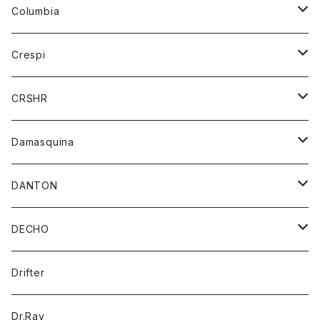
ジーンズ
カーディガン
ニット
Columbia
ストール/マフラー
タンクトップ
スカート
コート
アウター
Crespi
チーフ
Tシャツ
パンツ
シャツ
ジャケット
ジャケット
CRSHR
バンダナ
トレーナー
スカート
ワンピース
キャップ
Damasquina
ネクタイ
パーカー
チュニック
ブラウス
ウォレット
DANTON
帽子
ベスト
Tシャツ
カードケース
アウター
DECHO
ポロシャツ
パーカー
コート
バッグ
アクセサリー
帽子
Drifter
ロングスリーブTシャツ
ワンピース
ジャケット
バッグ
キッズ
Dr.Ray