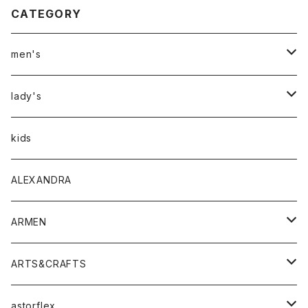
CATEGORY
men's
アウター
lady's
トップス
アウター
kids
Tシャツ
ボトムス
トップス
ALEXANDRA
シャツ
Tシャツ・カットソー
ボトムス
ARMEN
ニット・セーター
シャツ・ブラウス
パンツ
ワンピース・オールインワン
アウター
ARTS&CRAFTS
スウェット・パーカー
ニット・セーター
スカート
コート
バッグ
トップス
アクセサリー
astorflex