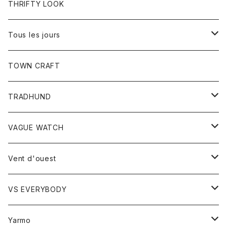
トップス
THRIFTY LOOK
コート
Tシャツ
Tous les jours
トップス
TOWN CRAFT
レディース
TRADHUND
カットソー
セーター
VAGUE WATCH
ベスト
時計
Vent d'ouest
ボトム
VS EVERYBODY
スカート
トップス
トップス
Yarmo