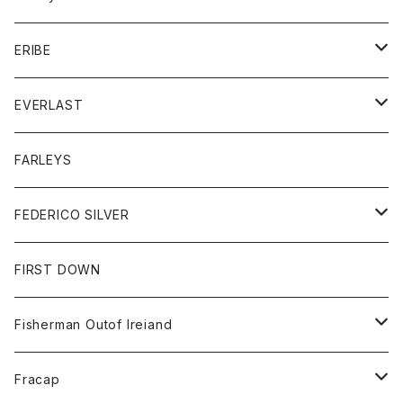
ボトム
ダウンジャケット
シャツ
グッズ
ERIBE
ジャケット
ダウンベスト
Tシャツ
帽子
トップス
ニット
EVERLAST
ベスト
ベスト
シャツ
ボトム
トップス
FARLEYS
フリース
セーター
ショートパンツ
ジャケット
レディース
ボトム
FEDERICO SILVER
Tシャツ
パンツ
スエットシャツ
コート
スエットパンツ
グッズ
アクセサリー
FIRST DOWN
トレーナー
ロングスリーブTシャツ
ジャケット
帽子
Fisherman Outof Ireiand
ポロシャツ
シャツ
ニット
Fracap