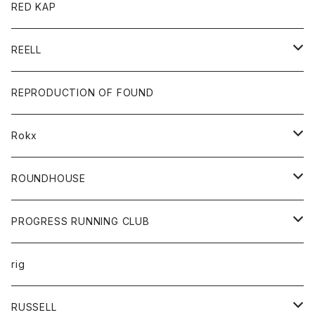
ジャケット
バッグ
キッズ
カードホルダー
RED KAP
ロングスリーブＴシャツ
ダウンベスト
Tシャツ
グッズ
キーホルダー
REELL
パーカー
帽子
靴
トップス
財布
パンツ
REPRODUCTION OF FOUND
ロングスリーブカットソー
バック
カットソー
ショートパンツ
ボトムス
バック
Rokx
帽子
カーディガン
ショートパンツ
レディース
ボトム
ROUNDHOUSE
シャツ
パンツ
カットソー
エプロン
PROGRESS RUNNING CLUB
セーター
コート
キッズ
トップス
rig
Tシャツ
ジャケット
オーバーオール
Tシャツ
ボトム
グッズ
RUSSELL