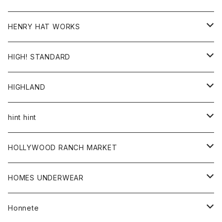
ジャケット
Ｔシャツ
Ｔシャツ
HENRY HAT WORKS
ワンピース
帽子
HIGH! STANDARD
アウター
HIGHLAND
ジャケット
トップス
帽子
hint hint
シャツ
ボトム
ストール
HOLLYWOOD RANCH MARKET
カーディガン
グッズ
アウター
HOMES UNDERWEAR
Tシャツ
帽子
カーディガン
アクセサリー
アウター
Honnete