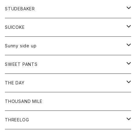
ロングスリーブTシャツ
パンツ
ジャケット
Tシャツ
カーディガン
バック
ショートパンツ
カットソー
レディース
ボトム
財布
STUDEBAKER
Tシャツ
パーカー
ジャケット
パンツ
カットソー
パンツ
バッグ
アクセサリー
SUICOKE
シャツ
カーディガン
オーバーオール
ブレスレット
ブーツ
Sunny side up
セーター
グローブ
リング
サンダル
アウター
SWEET PANTS
Tシャツ
Tシャツ
Ｇジャン
ボトム
ボトム
THE DAY
シャツ
ジーンズ
ショートパンツ
トップス
THOUSAND MILE
ボトム
Tシャツ
THREELOG
ワンピース