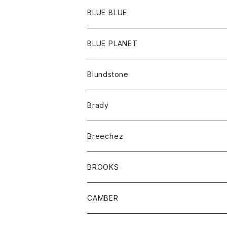
ポーチ
Ｔシャツ
ポトム
BLUE BLUE
パンツ
アウター
BLUE PLANET
カーディガン
アクセサリー
サングラス
Blundstone
コート
バッグ
キッズ
Brady
ジャケット
ベルト
Tシャツ
グッズ
Breechez
ダウンベスト
アンダーウェアー
トップス
シャツ
BROOKS
パーカー
カードホルダー
カーディガン
ボトム
グッズ
CAMBER
ブレザー
キーホルダー
ジャケット
オーバーオール
靴