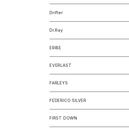
ポロシャツ
パーカー
コート
バッグ
アクセサリー
帽子
Drifter
ロングスリーブTシャツ
ワンピース
ジャケット
バッグ
キッズ
Dr.Ray
ボトム
ダウンジャケット
シャツ
グッズ
ERIBE
ジャケット
ダウンベスト
Tシャツ
帽子
トップス
ニット
EVERLAST
ベスト
ベスト
シャツ
ボトム
トップス
FARLEYS
フリース
セーター
ショートパンツ
ジャケット
レディース
ボトム
FEDERICO SILVER
Tシャツ
パンツ
スエットシャツ
コート
スエットパンツ
グッズ
アクセサリー
FIRST DOWN