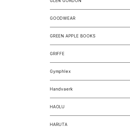
トップス
トップス
GLEN GORDON
チーフ
シャツ
Tシャツ
ボトム
グッズ
GOODWEAR
タンクトップ
ショートパンツ
手袋
レディース
トップス
GREEN APPLE BOOKS
Tシャツ
スカート
スカート
Tシャツ
GRIFFE
トレーナー
Tシャツ
Gymphlex
ロングスリーブTシャツ
アウター
Handvaerk
カーディガン
トップス
トップス
HAOLU
コート
シャツ
Tシャツ
レディース
HARUTA