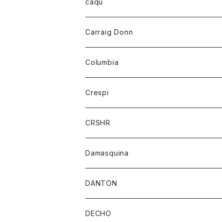
レディース
トップス
caqu
靴
シャツ
ショートパンツ
オーバーオール
ハーフスリーブTシャツ
Carraig Donn
財布
セーター
ジーンズ
カーディガン
ニット
Columbia
ストール/マフラー
タンクトップ
スカート
コート
アウター
Crespi
チーフ
Tシャツ
パンツ
シャツ
ジャケット
ジャケット
CRSHR
バンダナ
トレーナー
スカート
ワンピース
キャップ
Damasquina
ネクタイ
パーカー
チュニック
ブラウス
ウォレット
DANTON
帽子
ベスト
Tシャツ
カードケース
アウター
DECHO