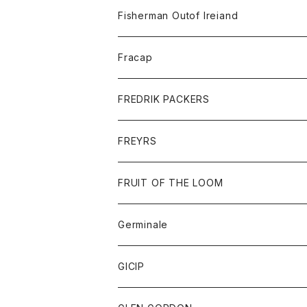
トレーナー
ロングスリーブTシャツ
ジャケット
帽子
Fisherman Outof Ireiand
ポロシャツ
シャツ
ニット
Fracap
ショートパンツ
グッズ
FREDRIK PACKERS
ダウンジャケット
靴
アクセサリー
FREYRS
ダウンベスト
バッグ
サングラス
FRUIT OF THE LOOM
Tシャツ
アウター
Germinale
ボトム
パーカー
グッズ
靴
GICIP
ネクタイ
サンダル