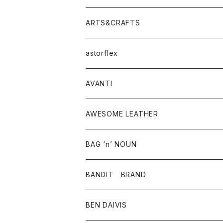
ニット・セーター
シャツ・ブラウス
パンツ
ワンピース・オールインワン
アウター
ARTS&CRAFTS
スウェット・パーカー
ニット・セーター
スカート
コート
バッグ
トップス
アクセサリー
astorflex
タンクトップ
パーカー・スウェット
ジャケット
ベスト
ウォレット
シューズ
ワンピース
グッズ
AVANTI
タンクトップ・キャミソール
シャツ
バッグ
靴
アクセサリー
ボトム
シャツ
AWESOME LEATHER
スカート
その他雑貨
グッズ
アウター
BAG ‘n’ NOUN
パンツ
靴
革ジャケット
アクセサリー
BANDIT BRAND
バッグ
トップス
BEN DAIVIS