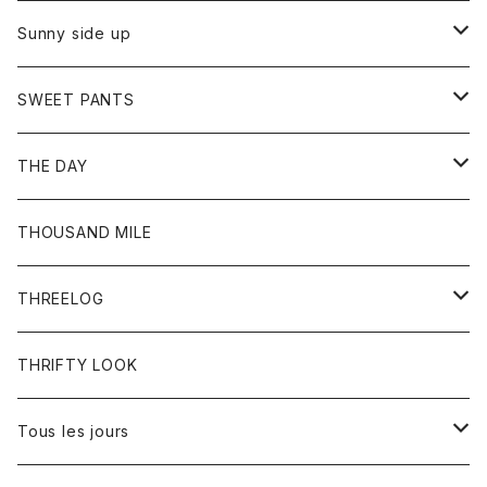
シャツ
カーディガン
オーバーオール
ブレスレット
ブーツ
Sunny side up
セーター
グローブ
リング
サンダル
アウター
SWEET PANTS
Tシャツ
Tシャツ
Ｇジャン
ボトム
ボトム
THE DAY
シャツ
ジーンズ
ショートパンツ
トップス
THOUSAND MILE
ボトム
Tシャツ
THREELOG
ワンピース
トップス
THRIFTY LOOK
コート
Tシャツ
Tous les jours