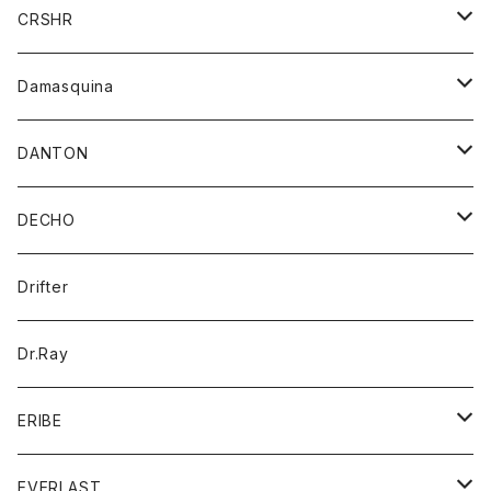
シャツ
ジャケット
ジャケット
CRSHR
バンダナ
トレーナー
スカート
ワンピース
キャップ
Damasquina
ネクタイ
パーカー
チュニック
ブラウス
ウォレット
DANTON
帽子
ベスト
Tシャツ
カードケース
アウター
DECHO
ポロシャツ
パーカー
コート
バッグ
アクセサリー
帽子
Drifter
ロングスリーブTシャツ
ワンピース
ジャケット
バッグ
キッズ
Dr.Ray
ボトム
ダウンジャケット
シャツ
グッズ
ERIBE
ジャケット
ダウンベスト
Tシャツ
帽子
トップス
ニット
EVERLAST