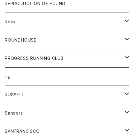
帽子
靴
トップス
財布
パンツ
REPRODUCTION OF FOUND
ロングスリーブカットソー
バック
カットソー
ショートパンツ
ボトムス
バック
Rokx
帽子
カーディガン
ショートパンツ
レディース
ボトム
ROUNDHOUSE
シャツ
パンツ
カットソー
エプロン
PROGRESS RUNNING CLUB
セーター
コート
キッズ
トップス
rig
Tシャツ
ジャケット
オーバーオール
Tシャツ
ボトム
グッズ
RUSSELL
トレーナー
シャツ
ペインターパンツ
帽子
アウター
Sanders
ニット
セーター
コート
スカート
グッズ
SANFRANCISCO