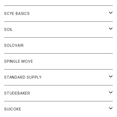
ベスト
Tシャツ
パーカー
靴
Tシャツ
アウター
SCYE BASICS
ロングスリーブＴシャツ
ボトム
カーディガン
トップス
グッズ
ボトム
SOIL
ワンピース
コート
Tシャツ
ネクタイ
ジーンズ
ボトム
アクセサリー
トップス
靴
SOLOVAIR
ジャケット
トレーナー
グローブ
チノパン
ショートパンツ
ポロシャツ
レディース
トップス
靴
ワンピース
SPINGLE MOVE
パーカー
パーカー
ストール
スカート
ベスト
スカート
カットソー
アクセサリー
ボトム
トップス
STANDARD SUPPLY
ロングスリーブTシャツ
パンツ
ジャケット
Tシャツ
カーディガン
バック
ショートパンツ
カットソー
レディース
ボトム
財布
STUDEBAKER
Tシャツ
パーカー
ジャケット
パンツ
カットソー
パンツ
バッグ
アクセサリー
SUICOKE