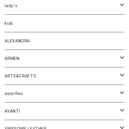
アウター
lady's
トップス
アウター
kids
Tシャツ
ボトムス
トップス
ALEXANDRA
シャツ
Tシャツ・カットソー
ボトムス
ARMEN
ニット・セーター
シャツ・ブラウス
パンツ
ワンピース・オールインワン
アウター
ARTS&CRAFTS
スウェット・パーカー
ニット・セーター
スカート
コート
バッグ
トップス
アクセサリー
astorflex
タンクトップ
パーカー・スウェット
ジャケット
ベスト
ウォレット
シューズ
ワンピース
グッズ
AVANTI
タンクトップ・キャミソール
シャツ
バッグ
靴
アクセサリー
ボトム
シャツ
AWESOME LEATHER