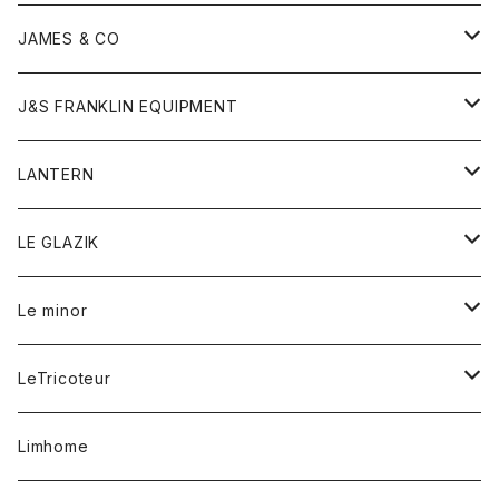
ダウンベスト
ネックレス
ジャケット
ロンパース
アンダーウェア
靴
トップス
トップス
キッズ
Tシャツ
JAMES & CO
パーカー
バッグ
ダウンベスト
靴
ストール
カーディガン
カットソー
トレーナー
ボトム
ボトム
トップス
帽子
ボトム
J&S FRANKLIN EQUIPMENT
ブレザー
ブレスレット
パーカー
グローブ
バンダナ
ジャケット
シャツ
オーバーオール
オーバーオール
Gジャケット
レディース
レディース
帽子
アウター
LANTERN
フリース
ベルト
ストール/マフラー
帽子
シャツ
セーター
ショートパンツ
ショートパンツ
スウェット
アウター
オーバーオール
ワンピース
アウター
LE GLAZIK
マフラー
バック
スウェットシャツ
Tシャツ
ジーンズ
スカート
カーディガン
シャツ
ワンピース
Tシャツ
レディース
Le minor
リング
帽子
ストレッチフライス
トレーナー
スウェットパンツ
パンツ
コート
コート
ボトム
LeTricoteur
バンダナ
セーター
ベスト
スカート
シャツ
シャツ
スカート
レディース
カーディガン
Limhome
タンクトップ
パンツ
スウェット