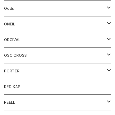
パーカー
パーカー
バック
ベルト
シャツ
ストール/マフラー
スエット
ショートパンツ
シャツ
レディース
ボトム
ボトム
Odds
ベスト
帽子
Tシャツ
帽子
フーディ
パンツ
シャツジャケット
シャツ
ショートパンツ
ショートパンツ
レディース
帽子
ONEIL
トレーナー
セーター
Tシャツ
ジーンズ
パンツ
ボトム
スカート
ORCIVAL
ベスト
Tシャツ
ボトム
パンツ
アウター
OSC CROSS
トレーナー
コート
アクセサリー
ダウンジャケット
PORTER
ベスト
ジャケット
バッグ
キッズ
カードホルダー
RED KAP
ロングスリーブＴシャツ
ダウンベスト
Tシャツ
グッズ
キーホルダー
REELL
パーカー