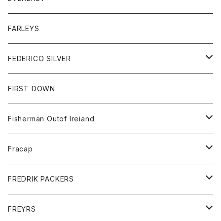
ベスト
ベスト
シャツ
ボトム
トップス
FARLEYS
フリース
セーター
ショートパンツ
ジャケット
レディース
ボトム
FEDERICO SILVER
Tシャツ
パンツ
スエットシャツ
コート
スエットパンツ
グッズ
アクセサリー
FIRST DOWN
トレーナー
ロングスリーブTシャツ
ジャケット
帽子
Fisherman Outof Ireiand
ポロシャツ
シャツ
ニット
Fracap
ショートパンツ
グッズ
FREDRIK PACKERS
ダウンジャケット
靴
アクセサリー
FREYRS