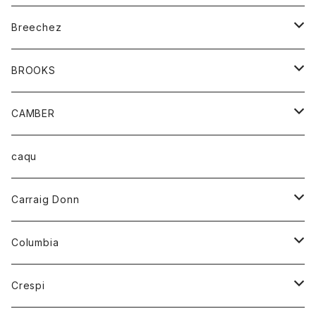
ジャケット
ベルト
Tシャツ
グッズ
Breechez
ダウンベスト
アンダーウェアー
トップス
シャツ
BROOKS
パーカー
カードホルダー
カーディガン
ボトム
グッズ
CAMBER
ブレザー
キーホルダー
ジャケット
オーバーオール
靴
レディース
トップス
caqu
靴
シャツ
ショートパンツ
オーバーオール
ハーフスリーブTシャツ
Carraig Donn
財布
セーター
ジーンズ
カーディガン
ニット
Columbia
ストール/マフラー
タンクトップ
スカート
コート
アウター
Crespi
チーフ
Tシャツ
パンツ