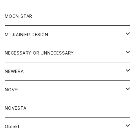
ジャケット
フリース
パンツ
帽子
MOON STAR
ニット
MT.RAINIER DESIGN
ブラウス
アウター
NECESSARY OR UNNECESSARY
コート
アクセサリー
アウター
NEWERA
ジャケット
バッグ
コート
グッズ
アクセサリー
帽子
NOVEL
ダウンジャケット
ジャケット
ウォレット
バッグ
トップス
グッズ
トップス
NOVESTA
ダウンベスト
ダウン
靴
ブレスレット
ジャケット
靴
カットソー
ボトム
トップス
ボトム
Oblekt