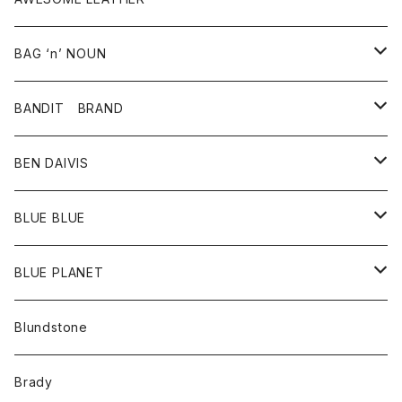
スカート
その他雑貨
グッズ
アウター
BAG ‘n’ NOUN
パンツ
靴
革ジャケット
アクセサリー
BANDIT BRAND
バッグ
トップス
BEN DAIVIS
ポーチ
Ｔシャツ
ポトム
BLUE BLUE
パンツ
アウター
BLUE PLANET
カーディガン
アクセサリー
サングラス
Blundstone
コート
バッグ
キッズ
Brady