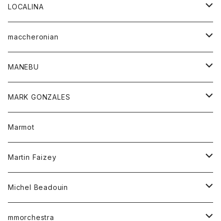
ジャケット
パンツ
アウター
トップス
LOCALINA
Tシャツ
スカート
スカート
カットソー
シャツ
ロングスリーブテーシャツ
maccheronian
トレーナー
セーター
ニット
シャツ
靴
MANEBU
パーカー
チュニック
ボトム
スカート
靴
MARK GONZALES
ハーフスリーブTシャツ
Tシャツ
ワンピース
ボトム
トップス
Marmot
ブラウス
ボトム
Tシャツ
ワンピース
Tシャツ
Martin Faizey
ベスト
ワンピース
ベルト
Michel Beadouin
ポロシャツ
トップス
mmorchestra
ロングスリーブTシャツ