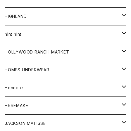
アウター
HIGHLAND
ジャケット
トップス
帽子
hint hint
シャツ
ボトム
ストール
HOLLYWOOD RANCH MARKET
カーディガン
グッズ
アウター
HOMES UNDERWEAR
Tシャツ
帽子
カーディガン
アクセサリー
アウター
Honnete
コート
ウォレット
カーディガン
キッズ
キッズ
ブラウス
HRREMAKE
ジャケット
ストール
コート
Tシャツ
Tシャツ
グッズ
グッズ
ワンピース
バック
JACKSON MATISSE