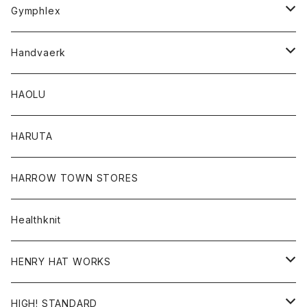
Tシャツ
Gymphlex
ロングスリーブTシャツ
アウター
Handvaerk
カーディガン
トップス
トップス
HAOLU
コート
シャツ
Tシャツ
レディース
HARUTA
ダウンジャケツト
スウェット
ロンTEE
カーディガン
ボトム
HARROW TOWN STORES
ダウンベスト
ダウンベスト
スエット
コート
パンツ
Healthknit
ジャケット
Ｔシャツ
Ｔシャツ
HENRY HAT WORKS
ワンピース
帽子
HIGH! STANDARD