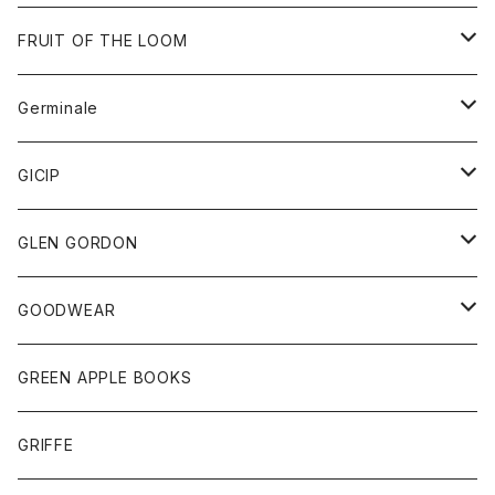
ダウンベスト
バッグ
サングラス
FRUIT OF THE LOOM
Tシャツ
アウター
Germinale
ボトム
パーカー
グッズ
靴
GICIP
ネクタイ
サンダル
トップス
トップス
GLEN GORDON
チーフ
シャツ
Tシャツ
ボトム
グッズ
GOODWEAR
タンクトップ
ショートパンツ
手袋
レディース
トップス
GREEN APPLE BOOKS
Tシャツ
スカート
スカート
Tシャツ
GRIFFE
トレーナー