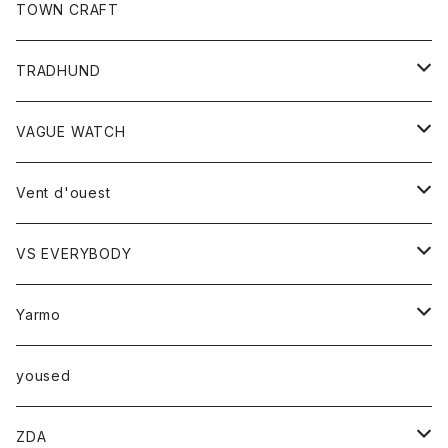
トップス
TOWN CRAFT
レディース
TRADHUND
カットソー
セーター
VAGUE WATCH
ベスト
時計
Vent d'ouest
ボトム
VS EVERYBODY
スカート
トップス
トップス
Yarmo
パンツ
ベスト
Ｔシャツ
アウター
yoused
コート
小物
ZDA