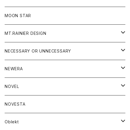
ジャケット
フリース
パンツ
帽子
MOON STAR
ニット
MT.RAINIER DESIGN
ブラウス
アウター
NECESSARY OR UNNECESSARY
コート
アクセサリー
アウター
NEWERA
ジャケット
バッグ
コート
グッズ
アクセサリー
帽子
NOVEL
ダウンジャケット
ジャケット
ウォレット
バッグ
トップス
グッズ
トップス
NOVESTA
ダウンベスト
ダウン
靴
ブレスレット
ジャケット
靴
カットソー
ボトム
トップス
ボトム
Oblekt