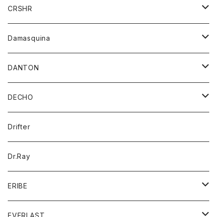
シャツ
ジャケット
ジャケット
CRSHR
バンダナ
トレーナー
スカート
ワンピース
キャップ
Damasquina
ネクタイ
パーカー
チュニック
ブラウス
ウォレット
DANTON
帽子
ベスト
Tシャツ
カードケース
アウター
DECHO
ポロシャツ
パーカー
コート
バッグ
アクセサリー
帽子
Drifter
ロングスリーブTシャツ
ワンピース
ジャケット
バッグ
キッズ
Dr.Ray
ボトム
ダウンジャケット
シャツ
グッズ
ERIBE
ジャケット
ダウンベスト
Tシャツ
帽子
トップス
ニット
EVERLAST