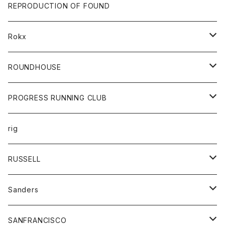
帽子
靴
トップス
財布
パンツ
REPRODUCTION OF FOUND
ロングスリーブカットソー
バック
カットソー
ショートパンツ
ボトムス
バック
Rokx
帽子
カーディガン
ショートパンツ
レディース
ボトム
ROUNDHOUSE
シャツ
パンツ
カットソー
エプロン
PROGRESS RUNNING CLUB
セーター
コート
キッズ
トップス
rig
Tシャツ
ジャケット
オーバーオール
Tシャツ
ボトム
グッズ
RUSSELL
トレーナー
シャツ
ペインターパンツ
帽子
アウター
Sanders
ニット
セーター
コート
スカート
グッズ
SANFRANCISCO