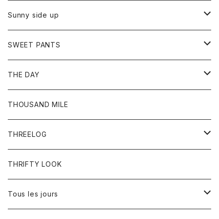
シャツ
カーディガン
オーバーオール
ブレスレット
ブーツ
Sunny side up
セーター
グローブ
リング
サンダル
アウター
SWEET PANTS
Tシャツ
Tシャツ
Ｇジャン
ボトム
ボトム
THE DAY
シャツ
ジーンズ
ショートパンツ
トップス
THOUSAND MILE
ボトム
Tシャツ
THREELOG
ワンピース
トップス
THRIFTY LOOK
コート
Tシャツ
Tous les jours