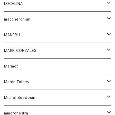
ジャケット
パンツ
アウター
トップス
LOCALINA
Tシャツ
スカート
スカート
カットソー
シャツ
ロングスリーブテーシャツ
maccheronian
トレーナー
セーター
ニット
シャツ
靴
MANEBU
パーカー
チュニック
ボトム
スカート
靴
MARK GONZALES
ハーフスリーブTシャツ
Tシャツ
ワンピース
ボトム
トップス
Marmot
ブラウス
ボトム
Tシャツ
ワンピース
Tシャツ
Martin Faizey
ベスト
ワンピース
ベルト
Michel Beadouin
ポロシャツ
トップス
mmorchestra
ロングスリーブTシャツ