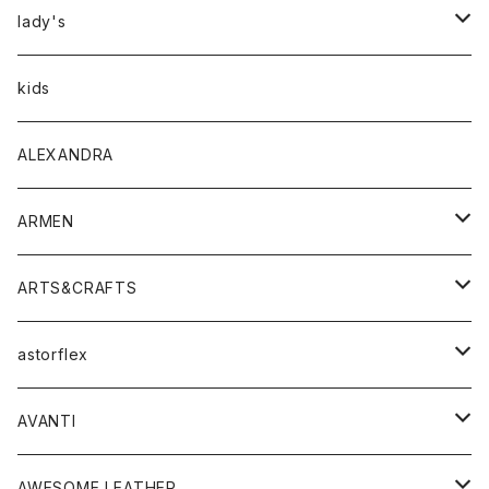
アウター
lady's
トップス
アウター
kids
Tシャツ
ボトムス
トップス
ALEXANDRA
シャツ
Tシャツ・カットソー
ボトムス
ARMEN
ニット・セーター
シャツ・ブラウス
パンツ
ワンピース・オールインワン
アウター
ARTS&CRAFTS
スウェット・パーカー
ニット・セーター
スカート
コート
バッグ
トップス
アクセサリー
astorflex
タンクトップ
パーカー・スウェット
ジャケット
ベスト
ウォレット
シューズ
ワンピース
グッズ
AVANTI
タンクトップ・キャミソール
シャツ
バッグ
靴
アクセサリー
ボトム
シャツ
AWESOME LEATHER