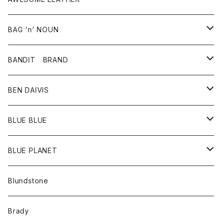
スカート
その他雑貨
グッズ
アウター
BAG ‘n’ NOUN
パンツ
靴
革ジャケット
アクセサリー
BANDIT BRAND
バッグ
トップス
BEN DAIVIS
ポーチ
Ｔシャツ
ポトム
BLUE BLUE
パンツ
アウター
BLUE PLANET
カーディガン
アクセサリー
サングラス
Blundstone
コート
バッグ
キッズ
Brady