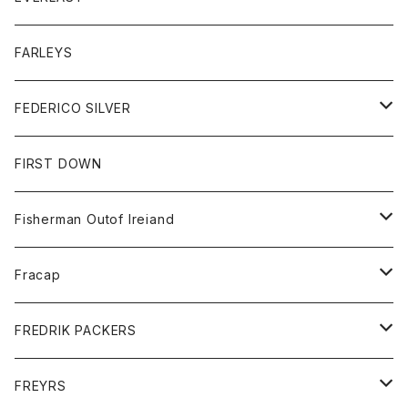
ベスト
ベスト
シャツ
ボトム
トップス
FARLEYS
フリース
セーター
ショートパンツ
ジャケット
レディース
ボトム
FEDERICO SILVER
Tシャツ
パンツ
スエットシャツ
コート
スエットパンツ
グッズ
アクセサリー
FIRST DOWN
トレーナー
ロングスリーブTシャツ
ジャケット
帽子
Fisherman Outof Ireiand
ポロシャツ
シャツ
ニット
Fracap
ショートパンツ
グッズ
FREDRIK PACKERS
ダウンジャケット
靴
アクセサリー
FREYRS