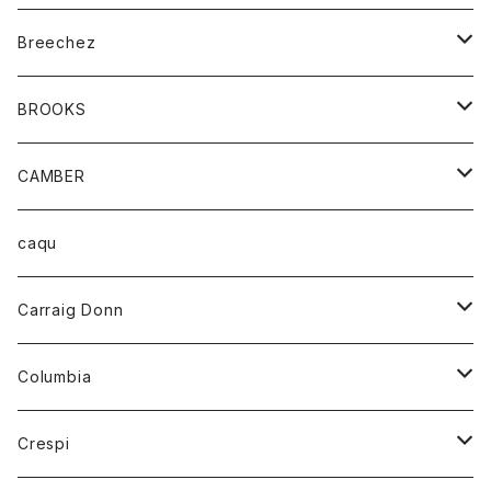
ジャケット
ベルト
Tシャツ
グッズ
Breechez
ダウンベスト
アンダーウェアー
トップス
シャツ
BROOKS
パーカー
カードホルダー
カーディガン
ボトム
グッズ
CAMBER
ブレザー
キーホルダー
ジャケット
オーバーオール
靴
レディース
トップス
caqu
靴
シャツ
ショートパンツ
オーバーオール
ハーフスリーブTシャツ
Carraig Donn
財布
セーター
ジーンズ
カーディガン
ニット
Columbia
ストール/マフラー
タンクトップ
スカート
コート
アウター
Crespi
チーフ
Tシャツ
パンツ