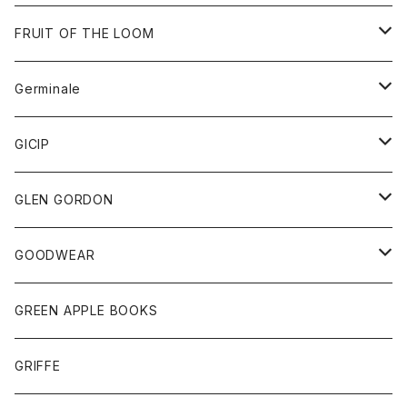
ダウンベスト
バッグ
サングラス
FRUIT OF THE LOOM
Tシャツ
アウター
Germinale
ボトム
パーカー
グッズ
靴
GICIP
ネクタイ
サンダル
トップス
トップス
GLEN GORDON
チーフ
シャツ
Tシャツ
ボトム
グッズ
GOODWEAR
タンクトップ
ショートパンツ
手袋
レディース
トップス
GREEN APPLE BOOKS
Tシャツ
スカート
スカート
Tシャツ
GRIFFE
トレーナー