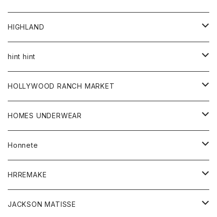
アウター
HIGHLAND
ジャケット
トップス
帽子
hint hint
シャツ
ボトム
ストール
HOLLYWOOD RANCH MARKET
カーディガン
グッズ
アウター
HOMES UNDERWEAR
Tシャツ
帽子
カーディガン
アクセサリー
アウター
Honnete
コート
ウォレット
カーディガン
キッズ
キッズ
ブラウス
HRREMAKE
ジャケット
ストール
コート
Tシャツ
Tシャツ
グッズ
グッズ
ワンピース
バック
JACKSON MATISSE