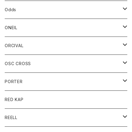
パーカー
パーカー
バック
ベルト
シャツ
ストール/マフラー
スエット
ショートパンツ
シャツ
レディース
ボトム
ボトム
Odds
ベスト
帽子
Tシャツ
帽子
フーディ
パンツ
シャツジャケット
シャツ
ショートパンツ
ショートパンツ
レディース
帽子
ONEIL
トレーナー
セーター
Tシャツ
ジーンズ
パンツ
ボトム
スカート
ORCIVAL
ベスト
Tシャツ
ボトム
パンツ
アウター
OSC CROSS
トレーナー
コート
アクセサリー
ダウンジャケット
PORTER
ベスト
ジャケット
バッグ
キッズ
カードホルダー
RED KAP
ロングスリーブＴシャツ
ダウンベスト
Tシャツ
グッズ
キーホルダー
REELL
パーカー