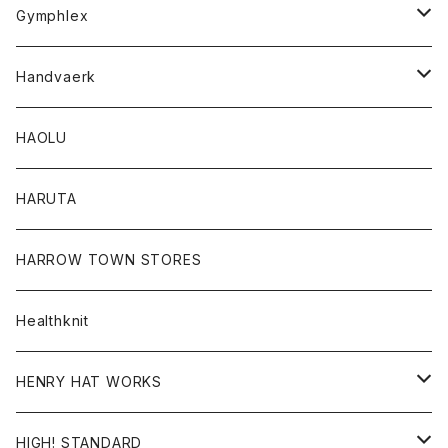
Tシャツ
Gymphlex
ロングスリーブTシャツ
アウター
Handvaerk
カーディガン
トップス
トップス
HAOLU
コート
シャツ
Tシャツ
レディース
HARUTA
ダウンジャケツト
スウェット
ロンTEE
カーディガン
ボトム
HARROW TOWN STORES
ダウンベスト
ダウンベスト
スエット
コート
パンツ
Healthknit
ジャケット
Ｔシャツ
Ｔシャツ
HENRY HAT WORKS
ワンピース
帽子
HIGH! STANDARD