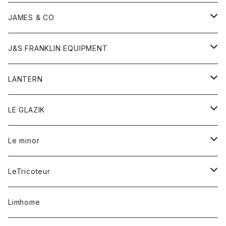
ダウンベスト
ネックレス
ジャケット
ロンパース
アンダーウェア
靴
トップス
トップス
キッズ
Tシャツ
JAMES & CO
パーカー
バッグ
ダウンベスト
靴
ストール
カーディガン
カットソー
トレーナー
ボトム
ボトム
トップス
帽子
ボトム
J&S FRANKLIN EQUIPMENT
ブレザー
ブレスレット
パーカー
グローブ
バンダナ
ジャケット
シャツ
オーバーオール
オーバーオール
Gジャケット
レディース
レディース
帽子
アウター
LANTERN
フリース
ベルト
ストール/マフラー
帽子
シャツ
セーター
ショートパンツ
ショートパンツ
スウェット
アウター
オーバーオール
ワンピース
アウター
LE GLAZIK
マフラー
バック
スウェットシャツ
Tシャツ
ジーンズ
スカート
カーディガン
シャツ
ワンピース
Tシャツ
レディース
Le minor
リング
帽子
ストレッチフライス
トレーナー
スウェットパンツ
パンツ
コート
コート
ボトム
LeTricoteur
バンダナ
セーター
ベスト
スカート
シャツ
シャツ
スカート
レディース
カーディガン
Limhome
タンクトップ
パンツ
スウェット