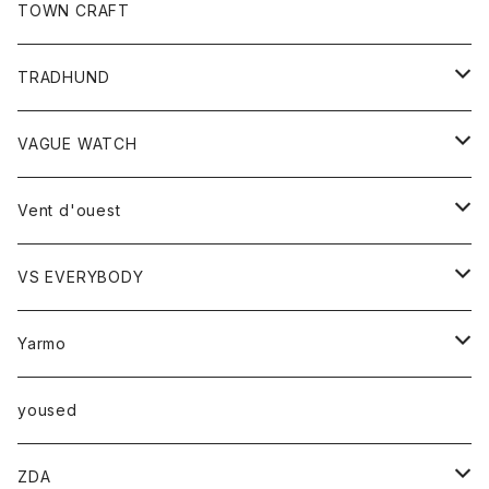
トップス
TOWN CRAFT
レディース
TRADHUND
カットソー
セーター
VAGUE WATCH
ベスト
時計
Vent d'ouest
ボトム
VS EVERYBODY
スカート
トップス
トップス
Yarmo
パンツ
ベスト
Ｔシャツ
アウター
yoused
コート
小物
ZDA