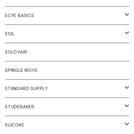
ベスト
Tシャツ
パーカー
靴
Tシャツ
アウター
SCYE BASICS
ロングスリーブＴシャツ
ボトム
カーディガン
トップス
グッズ
ボトム
SOIL
ワンピース
コート
Tシャツ
ネクタイ
ジーンズ
ボトム
アクセサリー
トップス
靴
SOLOVAIR
ジャケット
トレーナー
グローブ
チノパン
ショートパンツ
ポロシャツ
レディース
トップス
靴
ワンピース
SPINGLE MOVE
パーカー
パーカー
ストール
スカート
ベスト
スカート
カットソー
アクセサリー
ボトム
トップス
STANDARD SUPPLY
ロングスリーブTシャツ
パンツ
ジャケット
Tシャツ
カーディガン
バック
ショートパンツ
カットソー
レディース
ボトム
財布
STUDEBAKER
Tシャツ
パーカー
ジャケット
パンツ
カットソー
パンツ
バッグ
アクセサリー
SUICOKE