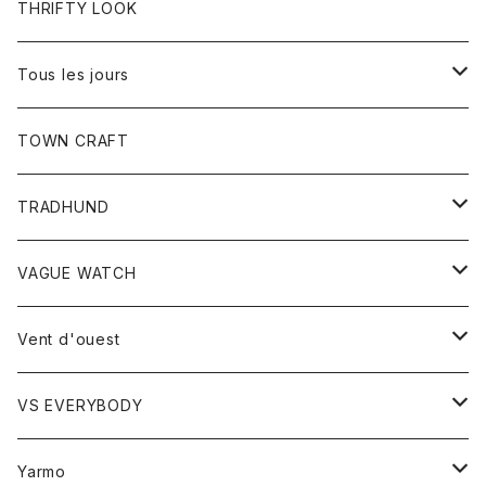
トップス
THRIFTY LOOK
コート
Tシャツ
Tous les jours
トップス
TOWN CRAFT
レディース
TRADHUND
カットソー
セーター
VAGUE WATCH
ベスト
時計
Vent d'ouest
ボトム
VS EVERYBODY
スカート
トップス
トップス
Yarmo