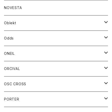
ダウンジャケット
ジャケット
ウォレット
バッグ
トップス
グッズ
トップス
NOVESTA
ダウンベスト
ダウン
靴
ブレスレット
ジャケット
靴
カットソー
ボトム
トップス
ボトム
Oblekt
パーカー
パーカー
バック
ベルト
シャツ
ストール/マフラー
スエット
ショートパンツ
シャツ
レディース
ボトム
ボトム
Odds
ベスト
帽子
Tシャツ
帽子
フーディ
パンツ
シャツジャケット
シャツ
ショートパンツ
ショートパンツ
レディース
帽子
ONEIL
トレーナー
セーター
Tシャツ
ジーンズ
パンツ
ボトム
スカート
ORCIVAL
ベスト
Tシャツ
ボトム
パンツ
アウター
OSC CROSS
トレーナー
コート
アクセサリー
ダウンジャケット
PORTER
ベスト