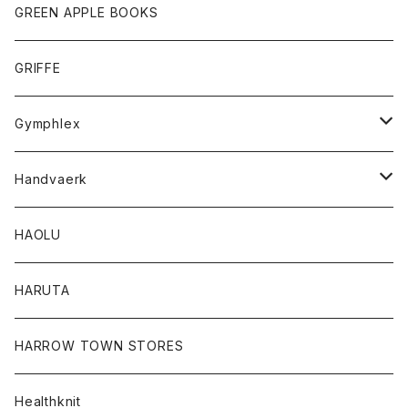
タンクトップ
ショートパンツ
手袋
レディース
トップス
GREEN APPLE BOOKS
Tシャツ
スカート
スカート
Tシャツ
GRIFFE
トレーナー
Tシャツ
Gymphlex
ロングスリーブTシャツ
アウター
Handvaerk
カーディガン
トップス
トップス
HAOLU
コート
シャツ
Tシャツ
レディース
HARUTA
ダウンジャケツト
スウェット
ロンTEE
カーディガン
ボトム
HARROW TOWN STORES
ダウンベスト
ダウンベスト
スエット
コート
パンツ
Healthknit