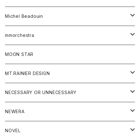
ワンピース
ベルト
Michel Beadouin
ポロシャツ
トップス
mmorchestra
ロングスリーブTシャツ
ジャケット
フリース
パンツ
帽子
MOON STAR
ニット
MT.RAINIER DESIGN
ブラウス
アウター
NECESSARY OR UNNECESSARY
コート
アクセサリー
アウター
NEWERA
ジャケット
バッグ
コート
グッズ
アクセサリー
帽子
NOVEL