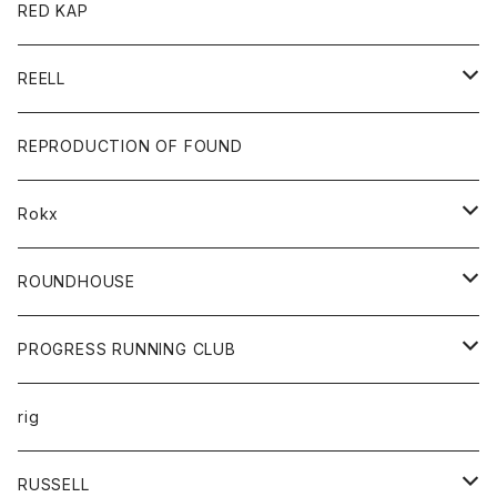
ジャケット
バッグ
キッズ
カードホルダー
RED KAP
ロングスリーブＴシャツ
ダウンベスト
Tシャツ
グッズ
キーホルダー
REELL
パーカー
帽子
靴
トップス
財布
パンツ
REPRODUCTION OF FOUND
ロングスリーブカットソー
バック
カットソー
ショートパンツ
ボトムス
バック
Rokx
帽子
カーディガン
ショートパンツ
レディース
ボトム
ROUNDHOUSE
シャツ
パンツ
カットソー
エプロン
PROGRESS RUNNING CLUB
セーター
コート
キッズ
トップス
rig
Tシャツ
ジャケット
オーバーオール
Tシャツ
ボトム
グッズ
RUSSELL