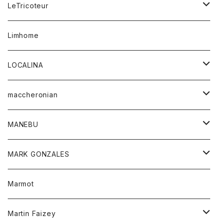
コート
ボトム
LeTricoteur
バンダナ
セーター
ベスト
スカート
シャツ
シャツ
スカート
レディース
カーディガン
Limhome
タンクトップ
パンツ
スウェット
ジャケット
パンツ
アウター
トップス
LOCALINA
Tシャツ
スカート
スカート
カットソー
シャツ
ロングスリーブテーシャツ
maccheronian
トレーナー
セーター
ニット
シャツ
靴
MANEBU
パーカー
チュニック
ボトム
スカート
靴
MARK GONZALES
ハーフスリーブTシャツ
Tシャツ
ワンピース
ボトム
トップス
Marmot
ブラウス
ボトム
Tシャツ
ワンピース
Tシャツ
Martin Faizey
ベスト