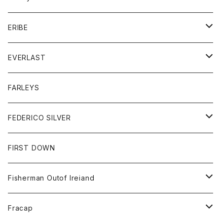
ボトム
ダウンジャケット
シャツ
グッズ
ERIBE
ジャケット
ダウンベスト
Tシャツ
帽子
トップス
ニット
EVERLAST
ベスト
ベスト
シャツ
ボトム
トップス
FARLEYS
フリース
セーター
ショートパンツ
ジャケット
レディース
ボトム
FEDERICO SILVER
Tシャツ
パンツ
スエットシャツ
コート
スエットパンツ
グッズ
アクセサリー
FIRST DOWN
トレーナー
ロングスリーブTシャツ
ジャケット
帽子
Fisherman Outof Ireiand
ポロシャツ
シャツ
ニット
Fracap