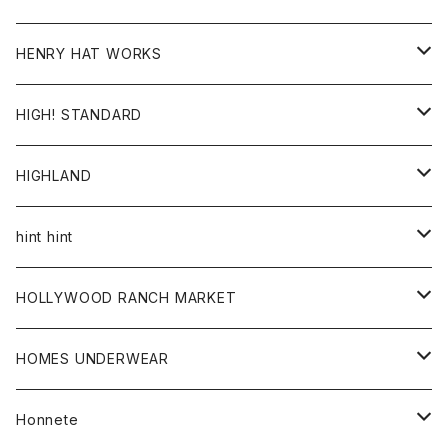
ジャケット
Ｔシャツ
Ｔシャツ
HENRY HAT WORKS
ワンピース
帽子
HIGH! STANDARD
アウター
HIGHLAND
ジャケット
トップス
帽子
hint hint
シャツ
ボトム
ストール
HOLLYWOOD RANCH MARKET
カーディガン
グッズ
アウター
HOMES UNDERWEAR
Tシャツ
帽子
カーディガン
アクセサリー
アウター
Honnete