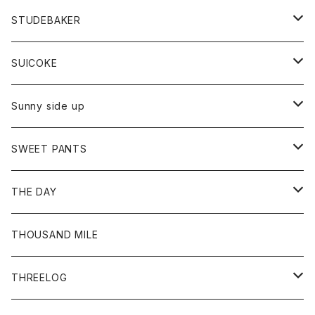
ロングスリーブTシャツ
パンツ
ジャケット
Tシャツ
カーディガン
バック
ショートパンツ
カットソー
レディース
ボトム
財布
STUDEBAKER
Tシャツ
パーカー
ジャケット
パンツ
カットソー
パンツ
バッグ
アクセサリー
SUICOKE
シャツ
カーディガン
オーバーオール
ブレスレット
ブーツ
Sunny side up
セーター
グローブ
リング
サンダル
アウター
SWEET PANTS
Tシャツ
Tシャツ
Ｇジャン
ボトム
ボトム
THE DAY
シャツ
ジーンズ
ショートパンツ
トップス
THOUSAND MILE
ボトム
Tシャツ
THREELOG
ワンピース