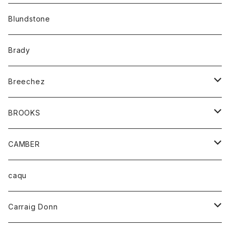
カーディガン
アクセサリー
サングラス
Blundstone
コート
バッグ
キッズ
Brady
ジャケット
ベルト
Tシャツ
グッズ
Breechez
ダウンベスト
アンダーウェアー
トップス
シャツ
BROOKS
パーカー
カードホルダー
カーディガン
ボトム
グッズ
CAMBER
ブレザー
キーホルダー
ジャケット
オーバーオール
靴
レディース
トップス
caqu
靴
シャツ
ショートパンツ
オーバーオール
ハーフスリーブTシャツ
Carraig Donn
財布
セーター