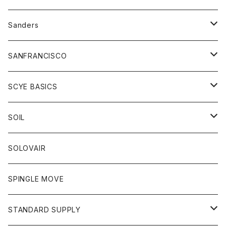
トレーナー
シャツ
ペインターパンツ
帽子
アウター
Sanders
ニット
セーター
コート
スカート
グッズ
SANFRANCISCO
ベスト
Tシャツ
パーカー
靴
Tシャツ
アウター
SCYE BASICS
ロングスリーブＴシャツ
ボトム
カーディガン
トップス
グッズ
ボトム
SOIL
ワンピース
コート
Tシャツ
ネクタイ
ジーンズ
ボトム
アクセサリー
トップス
靴
SOLOVAIR
ジャケット
トレーナー
グローブ
チノパン
ショートパンツ
ポロシャツ
レディース
トップス
靴
ワンピース
SPINGLE MOVE
パーカー
パーカー
ストール
スカート
ベスト
スカート
カットソー
アクセサリー
ボトム
トップス
STANDARD SUPPLY