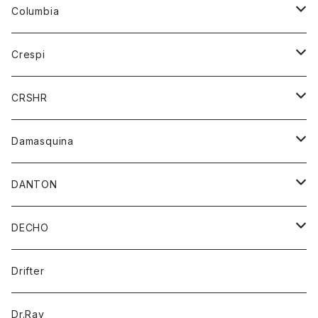
ジーンズ
カーディガン
ニット
Columbia
ストール/マフラー
タンクトップ
スカート
コート
アウター
Crespi
チーフ
Tシャツ
パンツ
シャツ
ジャケット
ジャケット
CRSHR
バンダナ
トレーナー
スカート
ワンピース
キャップ
Damasquina
ネクタイ
パーカー
チュニック
ブラウス
ウォレット
DANTON
帽子
ベスト
Tシャツ
カードケース
アウター
DECHO
ポロシャツ
パーカー
コート
バッグ
アクセサリー
帽子
Drifter
ロングスリーブTシャツ
ワンピース
ジャケット
バッグ
キッズ
Dr.Ray