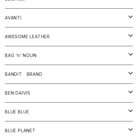
タンクトップ
パーカー・スウェット
ジャケット
ベスト
ウォレット
シューズ
ワンピース
グッズ
AVANTI
タンクトップ・キャミソール
シャツ
バッグ
靴
アクセサリー
ボトム
シャツ
AWESOME LEATHER
スカート
その他雑貨
グッズ
アウター
BAG ‘n’ NOUN
パンツ
靴
革ジャケット
アクセサリー
BANDIT BRAND
バッグ
トップス
BEN DAIVIS
ポーチ
Ｔシャツ
ポトム
BLUE BLUE
パンツ
アウター
BLUE PLANET