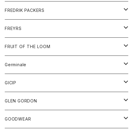
ショートパンツ
グッズ
FREDRIK PACKERS
ダウンジャケット
靴
アクセサリー
FREYRS
ダウンベスト
バッグ
サングラス
FRUIT OF THE LOOM
Tシャツ
アウター
Germinale
ボトム
パーカー
グッズ
靴
GICIP
ネクタイ
サンダル
トップス
トップス
GLEN GORDON
チーフ
シャツ
Tシャツ
ボトム
グッズ
GOODWEAR