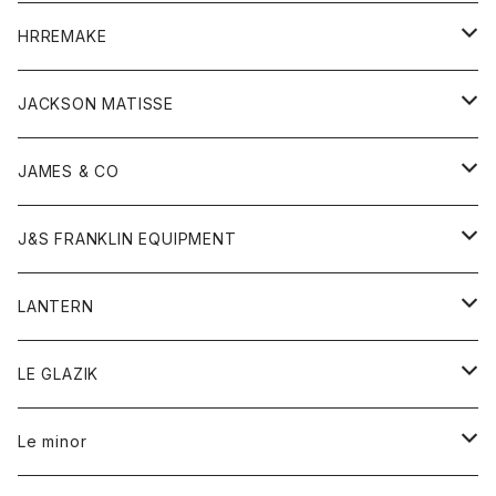
コート
ウォレット
カーディガン
キッズ
キッズ
ブラウス
HRREMAKE
ジャケット
ストール
コート
Tシャツ
Tシャツ
グッズ
グッズ
ワンピース
バック
JACKSON MATISSE
ダウンベスト
ネックレス
ジャケット
ロンパース
アンダーウェア
靴
トップス
トップス
キッズ
Tシャツ
JAMES & CO
パーカー
バッグ
ダウンベスト
靴
ストール
カーディガン
カットソー
トレーナー
ボトム
ボトム
トップス
帽子
ボトム
J&S FRANKLIN EQUIPMENT
ブレザー
ブレスレット
パーカー
グローブ
バンダナ
ジャケット
シャツ
オーバーオール
オーバーオール
Gジャケット
レディース
レディース
帽子
アウター
LANTERN
フリース
ベルト
ストール/マフラー
帽子
シャツ
セーター
ショートパンツ
ショートパンツ
スウェット
アウター
オーバーオール
ワンピース
アウター
LE GLAZIK
マフラー
バック
スウェットシャツ
Tシャツ
ジーンズ
スカート
カーディガン
シャツ
ワンピース
Tシャツ
レディース
Le minor
リング
帽子
ストレッチフライス
トレーナー
スウェットパンツ
パンツ
コート