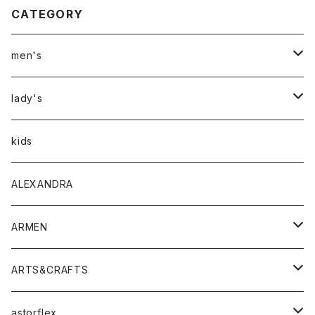
CATEGORY
men's
アウター
lady's
トップス
アウター
kids
Tシャツ
ボトムス
トップス
ALEXANDRA
シャツ
Tシャツ・カットソー
ボトムス
ARMEN
ニット・セーター
シャツ・ブラウス
パンツ
ワンピース・オールインワン
アウター
ARTS&CRAFTS
スウェット・パーカー
ニット・セーター
スカート
コート
バッグ
トップス
アクセサリー
astorflex